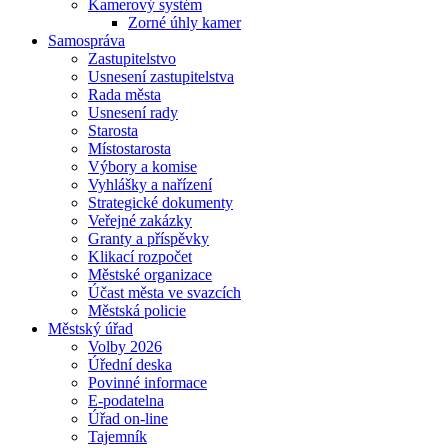
Kamerový systém
Zorné úhly kamer
Samospráva
Zastupitelstvo
Usnesení zastupitelstva
Rada města
Usnesení rady
Starosta
Místostarosta
Výbory a komise
Vyhlášky a nařízení
Strategické dokumenty
Veřejné zakázky
Granty a příspěvky
Klikací rozpočet
Městské organizace
Účast města ve svazcích
Městská policie
Městský úřad
Volby 2026
Úřední deska
Povinné informace
E-podatelna
Úřad on-line
Tajemník