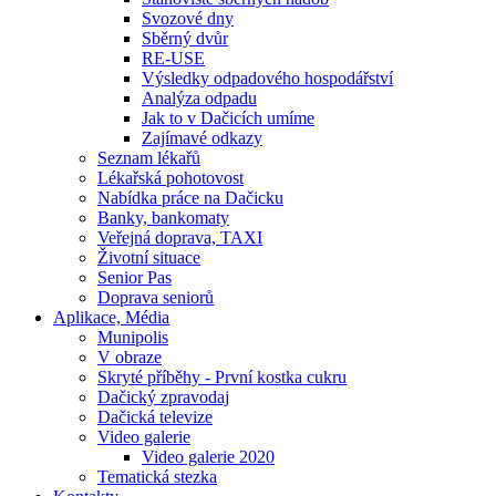
Svozové dny
Sběrný dvůr
RE-USE
Výsledky odpadového hospodářství
Analýza odpadu
Jak to v Dačicích umíme
Zajímavé odkazy
Seznam lékařů
Lékařská pohotovost
Nabídka práce na Dačicku
Banky, bankomaty
Veřejná doprava, TAXI
Životní situace
Senior Pas
Doprava seniorů
Aplikace, Média
Munipolis
V obraze
Skryté příběhy - První kostka cukru
Dačický zpravodaj
Dačická televize
Video galerie
Video galerie 2020
Tematická stezka