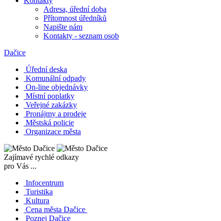
Kontakty
Adresa, úřední doba
Přítomnost úředníků
Napište nám
Kontakty - seznam osob
Dačice
Úřední deska
Komunální odpady
On-line objednávky
Místní poplatky
Veřejné zakázky
Pronájmy a prodeje
Městská policie
Organizace města
Zajímavé rychlé odkazy
pro Vás ...
Infocentrum
Turistika
Kultura
Cena města Dačice
Poznej Dačice