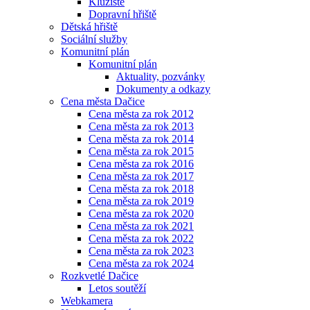
Kluziště
Dopravní hřiště
Dětská hřiště
Sociální služby
Komunitní plán
Komunitní plán
Aktuality, pozvánky
Dokumenty a odkazy
Cena města Dačice
Cena města za rok 2012
Cena města za rok 2013
Cena města za rok 2014
Cena města za rok 2015
Cena města za rok 2016
Cena města za rok 2017
Cena města za rok 2018
Cena města za rok 2019
Cena města za rok 2020
Cena města za rok 2021
Cena města za rok 2022
Cena města za rok 2023
Cena města za rok 2024
Rozkvetlé Dačice
Letos soutěží
Webkamera