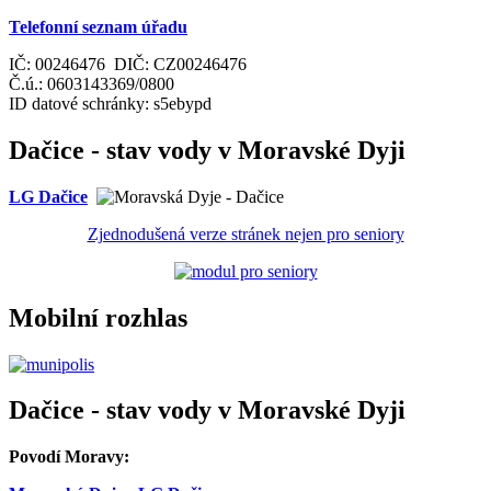
Telefonní seznam úřadu
IČ: 00246476 DIČ: CZ00246476
Č.ú.: 0603143369/0800
ID datové schránky: s5ebypd
Dačice - stav vody v Moravské Dyji
LG Dačice
Zjednodušená verze stránek nejen pro seniory
Mobilní rozhlas
Dačice - stav vody v Moravské Dyji
Povodí Moravy: