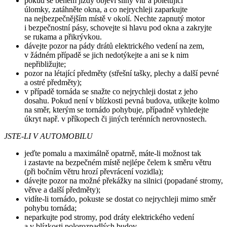
pokud se během jízdy objeví silný vítr a poletující
úlomky, zatáhněte okna, a co nejrychleji zaparkujte
na nejbezpečnějším místě v okolí. Nechte zapnutý motor
i bezpečnostní pásy, schovejte si hlavu pod okna a zakryjte
se rukama a přikrývkou.
dávejte pozor na pády drátů elektrického vedení na zem,
v žádném případě se jich nedotýkejte a ani se k nim
nepřibližujte;
pozor na létající předměty (střešní tašky, plechy a další pevné
a ostré předměty);
v případě tornáda se snažte co nejrychleji dostat z jeho
dosahu. Pokud není v blízkosti pevná budova, utíkejte kolmo
na směr, kterým se tornádo pohybuje, případně vyhledejte
úkryt např. v příkopech či jiných terénních nerovnostech.
JSTE-LI V AUTOMOBILU
jeďte pomalu a maximálně opatrně, máte-li možnost tak
i zastavte na bezpečném místě nejlépe čelem k směru větru
(při bočním větru hrozí převrácení vozidla);
dávejte pozor na možné překážky na silnici (popadané stromy,
větve a další předměty);
vidíte-li tornádo, pokuste se dostat co nejrychleji mimo směr
pohybu tornáda;
neparkujte pod stromy, pod dráty elektrického vedení
a v blízkosti polorozpadlých budov.