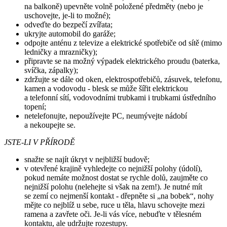
na balkoně) upevněte volně položené předměty (nebo je
uschovejte, je-li to možné);
odveďte do bezpečí zvířata;
ukryjte automobil do garáže;
odpojte anténu z televize a elektrické spotřebiče od sítě (mimo
ledničky a mrazničky);
připravte se na možný výpadek elektrického proudu (baterka,
svíčka, zápalky);
zdržujte se dále od oken, elektrospotřebičů, zásuvek, telefonu,
kamen a vodovodu - blesk se může šířit elektrickou
a telefonní sítí, vodovodními trubkami i trubkami ústředního
topení;
netelefonujte, nepoužívejte PC, neumývejte nádobí
a nekoupejte se.
JSTE-LI V PŘÍRODĚ
snažte se najít úkryt v nejbližší budově;
v otevřené krajině vyhledejte co nejnižší polohy (údolí),
pokud nemáte možnost dostat se rychle dolů, zaujměte co
nejnižší polohu (nelehejte si však na zem!). Je nutné mít
se zemí co nejmenší kontakt - dřepněte si „na bobek“, nohy
mějte co nejblíž u sebe, ruce u těla, hlavu schovejte mezi
ramena a zavřete oči. Je-li vás více, nebuďte v tělesném
kontaktu, ale udržujte rozestupy.