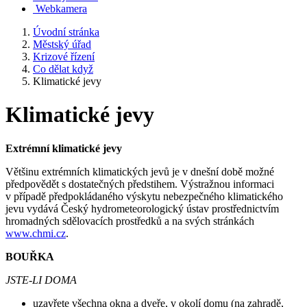
Webkamera
Úvodní stránka
Městský úřad
Krizové řízení
Co dělat když
Klimatické jevy
Klimatické jevy
Extrémní klimatické jevy
Většinu extrémních klimatických jevů je v dnešní době možné
předpovědět s dostatečných předstihem. Výstražnou informaci
v případě předpokládaného výskytu nebezpečného klimatického
jevu vydává Český hydrometeorologický ústav prostřednictvím
hromadných sdělovacích prostředků a na svých stránkách
www.chmi.cz
.
BOUŘKA
JSTE-LI DOMA
uzavřete všechna okna a dveře, v okolí domu (na zahradě,