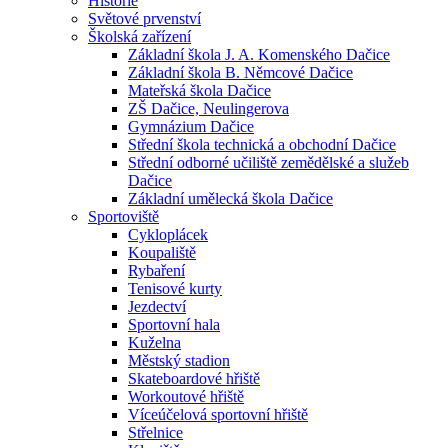
Historie
Světové prvenství
Školská zařízení
Základní škola J. A. Komenského Dačice
Základní škola B. Němcové Dačice
Mateřská škola Dačice
ZŠ Dačice, Neulingerova
Gymnázium Dačice
Střední škola technická a obchodní Dačice
Střední odborné učiliště zemědělské a služeb
Dačice
Základní umělecká škola Dačice
Sportoviště
Cykloplácek
Koupaliště
Rybaření
Tenisové kurty
Jezdectví
Sportovní hala
Kuželna
Městský stadion
Skateboardové hřiště
Workoutové hřiště
Víceúčelová sportovní hřiště
Střelnice