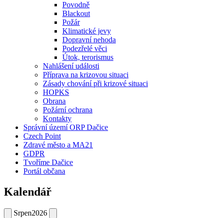
Povodně
Blackout
Požár
Klimatické jevy
Dopravní nehoda
Podezřelé věci
Útok, terorismus
Nahlášení události
Příprava na krizovou situaci
Zásady chování při krizové situaci
HOPKS
Obrana
Požární ochrana
Kontakty
Správní území ORP Dačice
Czech Point
Zdravé město a MA21
GDPR
Tvoříme Dačice
Portál občana
Kalendář
Srpen
2026