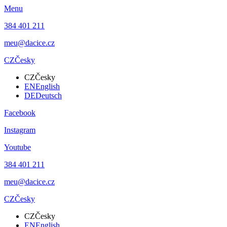
Menu
384 401 211
meu@dacice.cz
CZ
Česky
CZ
Česky
EN
English
DE
Deutsch
Facebook
Instagram
Youtube
384 401 211
meu@dacice.cz
CZ
Česky
CZ
Česky
EN
English