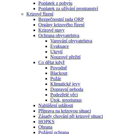
Poplatek z pobytu
Poplatek za užívání prostranství
Krizové řízení
Bezpečnostní rada ORP
Orgány krizového řízení
Krizové stavy
Ochrana obyvatelstva
Varování obyvatelstva
Evakuace
Ukrytí
Nouzové přežití
Co dělat když
Povodně
Blackout
Požár
Klimatické jevy
Dopravní nehoda
Podezřelé věci
Útok, terorismus
Nahlášení události
Příprava na krizovou situaci
Zásady chování při krizové situaci
HOPKS
Obrana
Požární ochrana