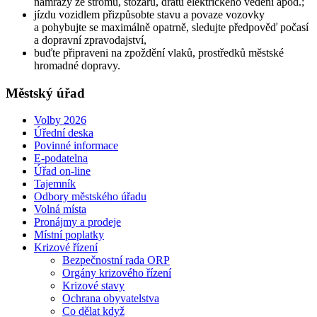
námrazy ze stromů, stožárů, drátů elektrického vedení apod.;
jízdu vozidlem přizpůsobte stavu a povaze vozovky
a pohybujte se maximálně opatrně, sledujte předpověď počasí
a dopravní zpravodajství,
buďte připraveni na zpoždění vlaků, prostředků městské
hromadné dopravy.
Městský úřad
Volby 2026
Úřední deska
Povinné informace
E-podatelna
Úřad on-line
Tajemník
Odbory městského úřadu
Volná místa
Pronájmy a prodeje
Místní poplatky
Krizové řízení
Bezpečnostní rada ORP
Orgány krizového řízení
Krizové stavy
Ochrana obyvatelstva
Co dělat když