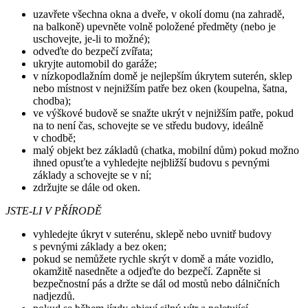
uzavřete všechna okna a dveře, v okolí domu (na zahradě,
na balkoně) upevněte volně položené předměty (nebo je
uschovejte, je-li to možné);
odveďte do bezpečí zvířata;
ukryjte automobil do garáže;
v nízkopodlažním domě je nejlepším úkrytem suterén, sklep
nebo místnost v nejnižším patře bez oken (koupelna, šatna,
chodba);
ve výškové budově se snažte ukrýt v nejnižším patře, pokud
na to není čas, schovejte se ve středu budovy, ideálně
v chodbě;
malý objekt bez základů (chatka, mobilní dům) pokud možno
ihned opusťte a vyhledejte nejbližší budovu s pevnými
základy a schovejte se v ní;
zdržujte se dále od oken.
JSTE-LI V PŘÍRODĚ
vyhledejte úkryt v suterénu, sklepě nebo uvnitř budovy
s pevnými základy a bez oken;
pokud se nemůžete rychle skrýt v domě a máte vozidlo,
okamžitě nasedněte a odjeďte do bezpečí. Zapněte si
bezpečnostní pás a držte se dál od mostů nebo dálničních
nadjezdů.