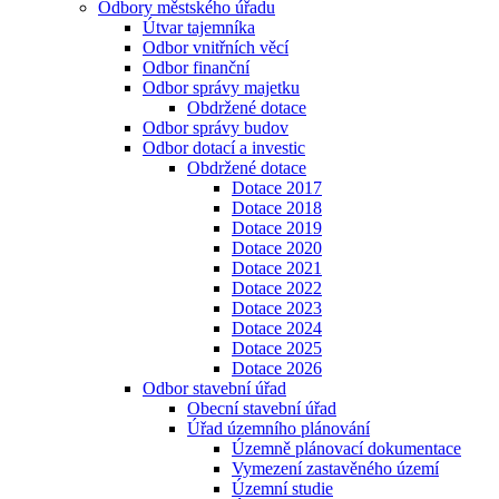
Odbory městského úřadu
Útvar tajemníka
Odbor vnitřních věcí
Odbor finanční
Odbor správy majetku
Obdržené dotace
Odbor správy budov
Odbor dotací a investic
Obdržené dotace
Dotace 2017
Dotace 2018
Dotace 2019
Dotace 2020
Dotace 2021
Dotace 2022
Dotace 2023
Dotace 2024
Dotace 2025
Dotace 2026
Odbor stavební úřad
Obecní stavební úřad
Úřad územního plánování
Územně plánovací dokumentace
Vymezení zastavěného území
Územní studie