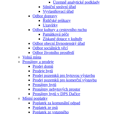
Územně analytické podklady
Silniční správní úřad
Vyvlastňovací úřad
Odbor dopravy
Řidičské průkazy
Uzavírky
Odbor kultury a cestovního ruchu
Památková péče
Získané dotace v kultuře
Odbor obecní živnostenský úřad
Odbor sociálních věcí
Odbor životního prostředí
Volná místa
Pronájmy a prodeje
Prodej domů
Prodeje bytů
Prodej pozemků pro bytovou výstavbu
Prodej pozemků pro komerční výstavbu
Pronájmy bytů
Pronájmy nebytových prostor
Pronájmy bytů v DPS Dačice
Místní poplatky
Poplatek za komunální odpad
Poplatek ze psů
Poplatek ze vstupného