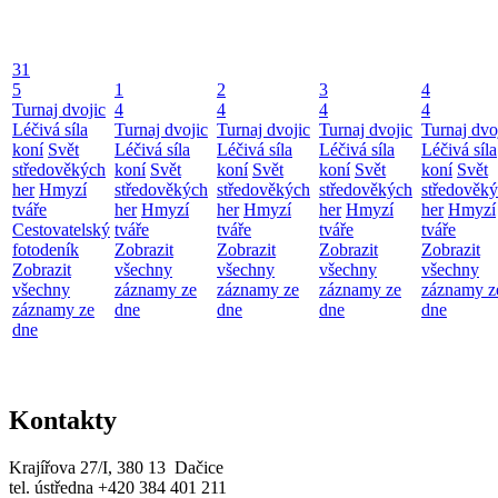
31
5
1
2
3
4
Turnaj dvojic
4
4
4
4
Léčivá síla
Turnaj dvojic
Turnaj dvojic
Turnaj dvojic
Turnaj dvo
koní
Svět
Léčivá síla
Léčivá síla
Léčivá síla
Léčivá síla
středověkých
koní
Svět
koní
Svět
koní
Svět
koní
Svět
her
Hmyzí
středověkých
středověkých
středověkých
středověk
tváře
her
Hmyzí
her
Hmyzí
her
Hmyzí
her
Hmyzí
Cestovatelský
tváře
tváře
tváře
tváře
fotodeník
Zobrazit
Zobrazit
Zobrazit
Zobrazit
Zobrazit
všechny
všechny
všechny
všechny
všechny
záznamy ze
záznamy ze
záznamy ze
záznamy z
záznamy ze
dne
dne
dne
dne
dne
Kontakty
Krajířova 27/I, 380 13 Dačice
tel. ústředna +420 384 401 211