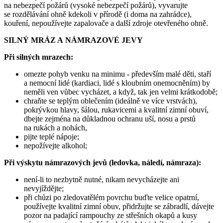
na nebezpečí požárů (vysoké nebezpečí požárů), vyvarujte
se rozdělávání ohně kdekoli v přírodě (i doma na zahrádce),
kouření, nepoužívejte zapalovače a další zdroje otevřeného ohně.
SILNÝ MRÁZ A NÁMRAZOVÉ JEVY
Při silných mrazech:
omezte pohyb venku na minimu - především malé děti, staří
a nemocní lidé (kardiaci, lidé s kloubním onemocněním) by
neměli ven vůbec vycházet, a když, tak jen velmi krátkodobě;
chraňte se teplým oblečením (ideálně ve více vrstvách),
pokrývkou hlavy, šálou, rukavicemi a kvalitní zimní obuví,
dbejte zejména na důkladnou ochranu uší, nosu a prstů
na rukách a nohách,
pijte teplé nápoje;
nepožívejte alkohol;
Při výskytu námrazových jevů (ledovka, náledí, námraza):
není-li to nezbytně nutné, nikam nevycházejte ani
nevyjíždějte;
při chůzi po zledovatělém povrchu buďte velice opatrní,
používejte kvalitní zimní obuv, přidržujte se zábradlí, dávejte
pozor na padající rampouchy ze střešních okapů a kusy