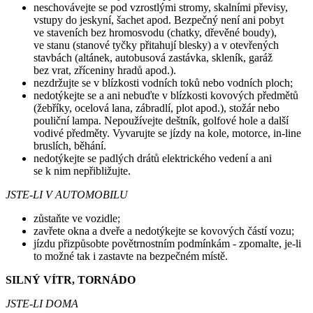
neschovávejte se pod vzrostlými stromy, skalními převisy,
vstupy do jeskyní, šachet apod. Bezpečný není ani pobyt
ve staveních bez hromosvodu (chatky, dřevěné boudy),
ve stanu (stanové tyčky přitahují blesky) a v otevřených
stavbách (altánek, autobusová zastávka, skleník, garáž
bez vrat, zříceniny hradů apod.).
nezdržujte se v blízkosti vodních toků nebo vodních ploch;
nedotýkejte se a ani nebuďte v blízkosti kovových předmětů
(žebříky, ocelová lana, zábradlí, plot apod.), stožár nebo
pouliční lampa. Nepoužívejte deštník, golfové hole a další
vodivé předměty. Vyvarujte se jízdy na kole, motorce, in-line
bruslích, běhání.
nedotýkejte se padlých drátů elektrického vedení a ani
se k nim nepřibližujte.
JSTE-LI V AUTOMOBILU
zůstaňte ve vozidle;
zavřete okna a dveře a nedotýkejte se kovových částí vozu;
jízdu přizpůsobte povětrnostním podmínkám - zpomalte, je-li
to možné tak i zastavte na bezpečném místě.
SILNÝ VÍTR, TORNÁDO
JSTE-LI DOMA