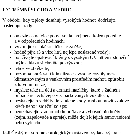
EXTRÉMNÍ SUCHO A VEDRO
V období, kdy teploty dosahují vysokých hodnot, dodržujte
následující rady:
omezte co nejvíce pobyt venku, zejména kolem poledne
a v odpoledních hodinách;
vyvarujte se jakékoli tělesné zátěže;
hodně pijte (3 a více litrů nejlépe neslazené vody);
používejte opalovací krémy s vysokým UV filtrem, sluneční
brýle a hlavu si chraňte pokrývkou;
lehce se oblékejte;
pozor na používání klimatizace - vysoké rozdíly mezi
klimatizovaným a venkovním prostředím mohou způsobit
zdravotní potíže;
myslete také na děti a domácí mazlíčky, které v žádném
případě nenechávejte v zaparkovaných vozidlech;
neskákejte rozehřátý do studené vody, mohou hrozit svalové
křeče nebo i srdeční kolaps;
nenechávejte v automobilu hořlavé a výbušné předměty
(zejm. zapalovače a spreje), může dojít k jejich samovznícení
nebo výbuchu.
Je-li Českým hydrometeorologickým ústavem vydána výstraha