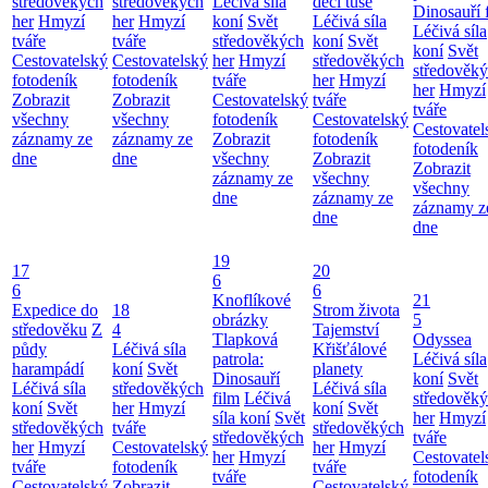
středověkých
středověkých
Léčivá síla
deci tuše
Dinosauří 
her
Hmyzí
her
Hmyzí
koní
Svět
Léčivá síla
Léčivá síla
tváře
tváře
středověkých
koní
Svět
koní
Svět
Cestovatelský
Cestovatelský
her
Hmyzí
středověkých
středověk
fotodeník
fotodeník
tváře
her
Hmyzí
her
Hmyzí
Zobrazit
Zobrazit
Cestovatelský
tváře
tváře
všechny
všechny
fotodeník
Cestovatelský
Cestovatel
záznamy ze
záznamy ze
Zobrazit
fotodeník
fotodeník
dne
dne
všechny
Zobrazit
Zobrazit
záznamy ze
všechny
všechny
dne
záznamy ze
záznamy z
dne
dne
19
17
20
6
6
6
Knoflíkové
21
Expedice do
18
Strom života
obrázky
5
středověku
Z
4
Tajemství
Tlapková
Odyssea
půdy
Léčivá síla
Křišťálové
patrola:
Léčivá síla
harampádí
koní
Svět
planety
Dinosauří
koní
Svět
Léčivá síla
středověkých
Léčivá síla
film
Léčivá
středověk
koní
Svět
her
Hmyzí
koní
Svět
síla koní
Svět
her
Hmyzí
středověkých
tváře
středověkých
středověkých
tváře
her
Hmyzí
Cestovatelský
her
Hmyzí
her
Hmyzí
Cestovatel
tváře
fotodeník
tváře
tváře
fotodeník
Cestovatelský
Zobrazit
Cestovatelský