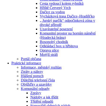
Cesta vedoucí kolem rybníků
Hřiště Červený Vrch
Dačice za vodou
Vycházková trasa Dačice–Hradišťko
„ Jurský parčík“ odpočinková zóna v
divoké přírodě
Uzavíratelné posezení
Komunitní prostor na horním náměstí
(Hradecká brána)
Bosonohý chodník
Odkládací box u hřbitova
Oprava ulice
Motýlí stráň
Portál občana
Praktické informace
Informace, městský rozhlas
Ztráty a nálezy
Hlášení poruch
Důležitá telefonní čísla
Objížďky a uzavírky
Komunální odpady
Zprávy
Nádoby a jak třídit
Třídění odpadů
Stanoviště sběrných nádob