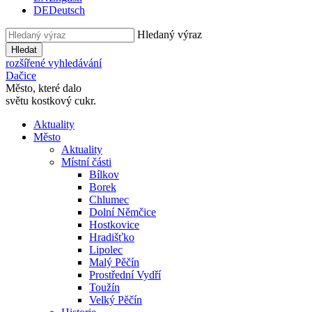
DE
Deutsch
Hledaný výraz
Hledat
rozšířené vyhledávání
Dačice
Město, které dalo
světu kostkový cukr.
Aktuality
Město
Aktuality
Místní části
Bílkov
Borek
Chlumec
Dolní Němčice
Hostkovice
Hradišťko
Lipolec
Malý Pěčín
Prostřední Vydří
Toužín
Velký Pěčín