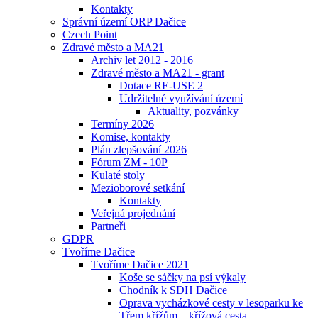
Kontakty
Správní území ORP Dačice
Czech Point
Zdravé město a MA21
Archiv let 2012 - 2016
Zdravé město a MA21 - grant
Dotace RE-USE 2
Udržitelné využívání území
Aktuality, pozvánky
Termíny 2026
Komise, kontakty
Plán zlepšování 2026
Fórum ZM - 10P
Kulaté stoly
Mezioborové setkání
Kontakty
Veřejná projednání
Partneři
GDPR
Tvoříme Dačice
Tvoříme Dačice 2021
Koše se sáčky na psí výkaly
Chodník k SDH Dačice
Oprava vycházkové cesty v lesoparku ke
Třem křížům – křížová cesta