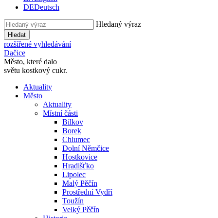
DE
Deutsch
Hledaný výraz
Hledat
rozšířené vyhledávání
Dačice
Město, které dalo
světu kostkový cukr.
Aktuality
Město
Aktuality
Místní části
Bílkov
Borek
Chlumec
Dolní Němčice
Hostkovice
Hradišťko
Lipolec
Malý Pěčín
Prostřední Vydří
Toužín
Velký Pěčín