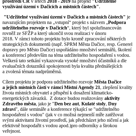
prostředí ČR
v letech
2018 - 2019
na projekt
"Udržitelné
využívání území v Dačicích a místních částech"
.
"Udržitelné využívání území v Dačicích a místních částech"
je
navazujícím projektem na „vstupní“ projekt s názvem „
Podpora
udržitelného rozvoje v Dačicích
“, který byl spolufinancován
rovněž ze SFŽP a který ukončil svou realizaci v únoru
2018. V rámci tohoto projektu bylo kromě zpracování některých
strategických dokumentů (např. SPRM Města Dačice, resp. Generel
dopravy pro Město Dačice) uspořádáno množství seminářů, školení
a konferencí především na téma udržitelného hospodaření s vodou.
Veškerá tato setkání vykazovala vysoké množství účastníků a dle
evaluačních dotazníků spokojenosti byla kvalita přednášejících
a zvolená témata nadprůměrná.
Cílem projektu je podpora udržitelného rozvoje
Města Dačice
a jejich místních částí v rámci Místní Agendy 21
, zlepšení kvality
života místních obyvatel a přispění k dosažení klimaticko-
energetických závazků. Z dotace budou realizovány
aktivity
Zdravého města
, jako je "
Den bez aut
,
Kulaté stoly
,
Dny
zdraví
", dále semináře a konference týkající se "udržitelného
hospodaření s vodou" (jak v co možná nejmenší míře zatěžovat
svými aktivitami životní prostředí, jak předcházet jeho ničení a jak
efektivně hospodařit s vodou apod.)pro odborníky a širokou
veřejnost.