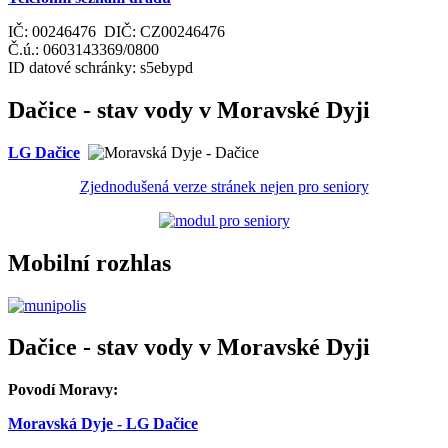
IČ: 00246476 DIČ: CZ00246476
Č.ú.: 0603143369/0800
ID datové schránky: s5ebypd
Dačice - stav vody v Moravské Dyji
LG Dačice
Zjednodušená verze stránek nejen pro seniory
Mobilní rozhlas
Dačice - stav vody v Moravské Dyji
Povodí Moravy:
Moravská Dyje - LG Dačice