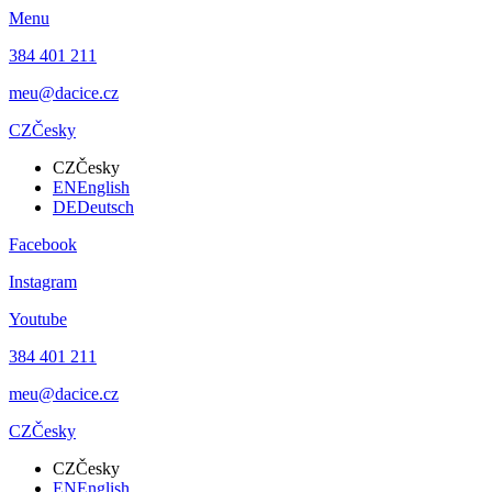
Menu
384 401 211
meu@dacice.cz
CZ
Česky
CZ
Česky
EN
English
DE
Deutsch
Facebook
Instagram
Youtube
384 401 211
meu@dacice.cz
CZ
Česky
CZ
Česky
EN
English