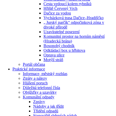
Cesta vedoucí kolem rybníků
Hřiště Červený Vrch
Dačice za vodou
Vycházková trasa Dačice–Hradišťko
„ Jurský parčík“ odpočinková zóna v
divoké přírodě
Uzavíratelné posezení
Komunitní prostor na horním náměstí
(Hradecká brána)
Bosonohý chodník
Odkládací box u hřbitova
Oprava ulice
Motýlí stráň
Portál občana
Praktické informace
Informace, městský rozhlas
Ztráty a nálezy
Hlášení poruch
Důležitá telefonní čísla
Objížďky a uzavírky
Komunální odpady
Zprávy
Nádoby a jak třídit
Třídění odpadů
Stanoviště sběrných nádob