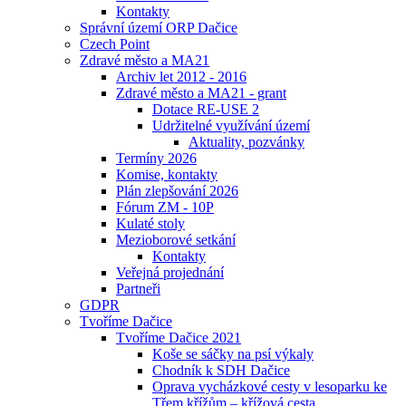
Kontakty
Správní území ORP Dačice
Czech Point
Zdravé město a MA21
Archiv let 2012 - 2016
Zdravé město a MA21 - grant
Dotace RE-USE 2
Udržitelné využívání území
Aktuality, pozvánky
Termíny 2026
Komise, kontakty
Plán zlepšování 2026
Fórum ZM - 10P
Kulaté stoly
Mezioborové setkání
Kontakty
Veřejná projednání
Partneři
GDPR
Tvoříme Dačice
Tvoříme Dačice 2021
Koše se sáčky na psí výkaly
Chodník k SDH Dačice
Oprava vycházkové cesty v lesoparku ke
Třem křížům – křížová cesta