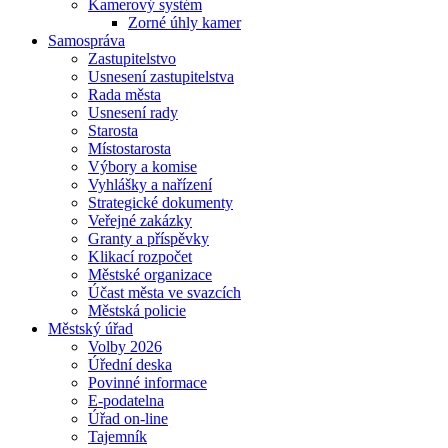
Kamerový systém
Zorné úhly kamer
Samospráva
Zastupitelstvo
Usnesení zastupitelstva
Rada města
Usnesení rady
Starosta
Místostarosta
Výbory a komise
Vyhlášky a nařízení
Strategické dokumenty
Veřejné zakázky
Granty a příspěvky
Klikací rozpočet
Městské organizace
Účast města ve svazcích
Městská policie
Městský úřad
Volby 2026
Úřední deska
Povinné informace
E-podatelna
Úřad on-line
Tajemník