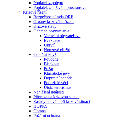
Poplatek z pobytu
Poplatek za užívání prostranství
Krizové řízení
Bezpečnostní rada ORP
Orgány krizového řízení
Krizové stavy
Ochrana obyvatelstva
Varování obyvatelstva
Evakuace
Ukrytí
Nouzové přežití
Co dělat když
Povodně
Blackout
Požár
Klimatické jevy
Dopravní nehoda
Podezřelé věci
Útok, terorismus
Nahlášení události
Příprava na krizovou situaci
Zásady chování při krizové situaci
HOPKS
Obrana
Požární ochrana