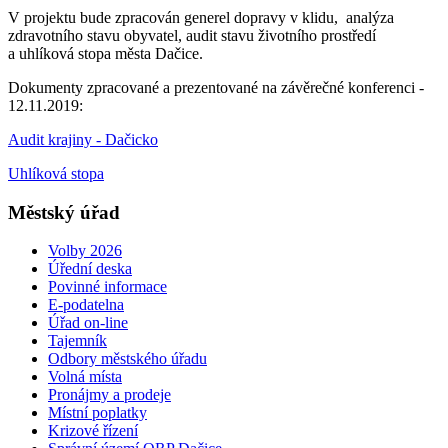
V projektu bude zpracován generel dopravy v klidu, analýza
zdravotního stavu obyvatel, audit stavu životního prostředí
a uhlíková stopa města Dačice.
Dokumenty zpracované a prezentované na závěrečné konferenci -
12.11.2019:
Audit krajiny - Dačicko
Uhlíková stopa
Městský úřad
Volby 2026
Úřední deska
Povinné informace
E-podatelna
Úřad on-line
Tajemník
Odbory městského úřadu
Volná místa
Pronájmy a prodeje
Místní poplatky
Krizové řízení