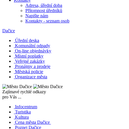
Kontakty
Adresa, úřední doba
Přítomnost úředníků
Napište nám
Kontakty - seznam osob
Dačice
Úřední deska
Komunální odpady
On-line objednávky
Místní poplatky
Veřejné zakázky
Pronájmy a prodeje
Městská policie
Organizace města
Zajímavé rychlé odkazy
pro Vás ...
Infocentrum
Turistika
Kultura
Cena města Dačice
Poznej Dačice