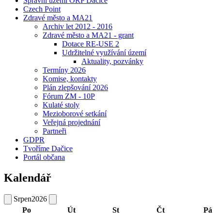
Správní území ORP Dačice
Czech Point
Zdravé město a MA21
Archiv let 2012 - 2016
Zdravé město a MA21 - grant
Dotace RE-USE 2
Udržitelné využívání území
Aktuality, pozvánky
Termíny 2026
Komise, kontakty
Plán zlepšování 2026
Fórum ZM - 10P
Kulaté stoly
Mezioborové setkání
Veřejná projednání
Partneři
GDPR
Tvoříme Dačice
Portál občana
Kalendář
Srpen
2026
Po
Út
St
Čt
Pá