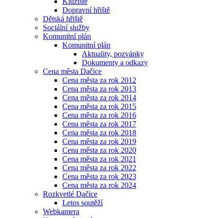
Kluziště
Dopravní hřiště
Dětská hřiště
Sociální služby
Komunitní plán
Komunitní plán
Aktuality, pozvánky
Dokumenty a odkazy
Cena města Dačice
Cena města za rok 2012
Cena města za rok 2013
Cena města za rok 2014
Cena města za rok 2015
Cena města za rok 2016
Cena města za rok 2017
Cena města za rok 2018
Cena města za rok 2019
Cena města za rok 2020
Cena města za rok 2021
Cena města za rok 2022
Cena města za rok 2023
Cena města za rok 2024
Rozkvetlé Dačice
Letos soutěží
Webkamera