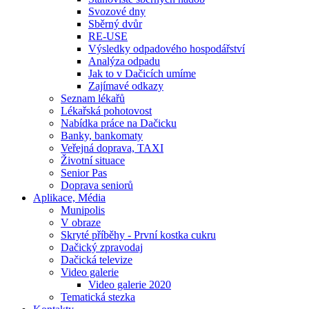
Svozové dny
Sběrný dvůr
RE-USE
Výsledky odpadového hospodářství
Analýza odpadu
Jak to v Dačicích umíme
Zajímavé odkazy
Seznam lékařů
Lékařská pohotovost
Nabídka práce na Dačicku
Banky, bankomaty
Veřejná doprava, TAXI
Životní situace
Senior Pas
Doprava seniorů
Aplikace, Média
Munipolis
V obraze
Skryté příběhy - První kostka cukru
Dačický zpravodaj
Dačická televize
Video galerie
Video galerie 2020
Tematická stezka