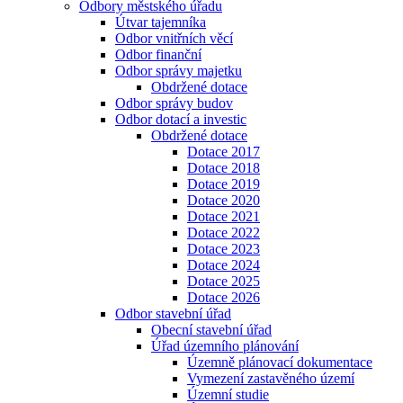
Odbory městského úřadu
Útvar tajemníka
Odbor vnitřních věcí
Odbor finanční
Odbor správy majetku
Obdržené dotace
Odbor správy budov
Odbor dotací a investic
Obdržené dotace
Dotace 2017
Dotace 2018
Dotace 2019
Dotace 2020
Dotace 2021
Dotace 2022
Dotace 2023
Dotace 2024
Dotace 2025
Dotace 2026
Odbor stavební úřad
Obecní stavební úřad
Úřad územního plánování
Územně plánovací dokumentace
Vymezení zastavěného území
Územní studie