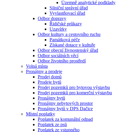
Územně analytické podklady
Silniční správní úřad
Vyvlastňovací úřad
Odbor dopravy
Řidičské průkazy
Uzavírky
Odbor kultury a cestovního ruchu
Památková péče
Získané dotace v kultuře
Odbor obecní živnostenský úřad
Odbor sociálních věcí
Odbor životního prostředí
Volná místa
Pronájmy a prodeje
Prodej domů
Prodeje bytů
Prodej pozemků pro bytovou výstavbu
Prodej pozemků pro komerční výstavbu
Pronájmy bytů
Pronájmy nebytových prostor
Pronájmy bytů v DPS Dačice
Místní poplatky
Poplatek za komunální odpad
Poplatek ze psů
Poplatek ze vstupného