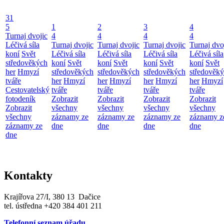
31
5
1
2
3
4
Turnaj dvojic
4
4
4
4
Léčivá síla
Turnaj dvojic
Turnaj dvojic
Turnaj dvojic
Turnaj dvo
koní
Svět
Léčivá síla
Léčivá síla
Léčivá síla
Léčivá síla
středověkých
koní
Svět
koní
Svět
koní
Svět
koní
Svět
her
Hmyzí
středověkých
středověkých
středověkých
středověk
tváře
her
Hmyzí
her
Hmyzí
her
Hmyzí
her
Hmyzí
Cestovatelský
tváře
tváře
tváře
tváře
fotodeník
Zobrazit
Zobrazit
Zobrazit
Zobrazit
Zobrazit
všechny
všechny
všechny
všechny
všechny
záznamy ze
záznamy ze
záznamy ze
záznamy z
záznamy ze
dne
dne
dne
dne
dne
Kontakty
Krajířova 27/I, 380 13 Dačice
tel. ústředna +420 384 401 211
Telefonní seznam úřadu