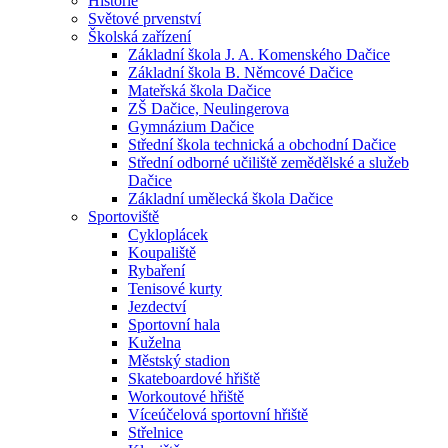
Historie
Světové prvenství
Školská zařízení
Základní škola J. A. Komenského Dačice
Základní škola B. Němcové Dačice
Mateřská škola Dačice
ZŠ Dačice, Neulingerova
Gymnázium Dačice
Střední škola technická a obchodní Dačice
Střední odborné učiliště zemědělské a služeb
Dačice
Základní umělecká škola Dačice
Sportoviště
Cykloplácek
Koupaliště
Rybaření
Tenisové kurty
Jezdectví
Sportovní hala
Kuželna
Městský stadion
Skateboardové hřiště
Workoutové hřiště
Víceúčelová sportovní hřiště
Střelnice