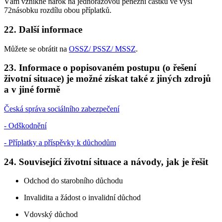
Vám vznikne nárok na jednorázovou peněžní částku ve výši
72násobku rozdílu obou příplatků.
22. Další informace
Můžete se obrátit na
OSSZ/ PSSZ/ MSSZ
.
23. Informace o popisovaném postupu (o řešení
životní situace) je možné získat také z jiných zdrojů
a v jiné formě
Česká správa sociálního zabezpečení
- Odškodnění
- Příplatky a příspěvky k důchodům
24. Související životní situace a návody, jak je řešit
Odchod do starobního důchodu
Invalidita a žádost o invalidní důchod
Vdovský důchod