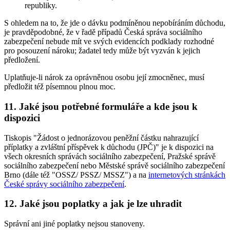
republiky.
S ohledem na to, že jde o dávku podmíněnou nepobíráním důchodu,
je pravděpodobné, že v řadě případů Česká správa sociálního
zabezpečení nebude mít ve svých evidencích podklady rozhodné
pro posouzení nároku; žadatel tedy může být vyzván k jejich
předložení.
Uplatňuje-li nárok za oprávněnou osobu její zmocněnec, musí
předložit též písemnou plnou moc.
11. Jaké jsou potřebné formuláře a kde jsou k
dispozici
Tiskopis "Žádost o jednorázovou peněžní částku nahrazující
příplatky a zvláštní příspěvek k důchodu (JPČ)" je k dispozici na
všech okresních správách sociálního zabezpečení, Pražské správě
sociálního zabezpečení nebo Městské správě sociálního zabezpečení
Brno (dále též "OSSZ/ PSSZ/ MSSZ") a na
internetových stránkách
České správy sociálního zabezpečení
.
12. Jaké jsou poplatky a jak je lze uhradit
Správní ani jiné poplatky nejsou stanoveny.