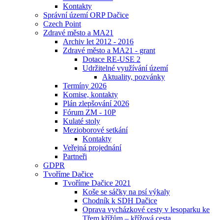
Kontakty
Správní území ORP Dačice
Czech Point
Zdravé město a MA21
Archiv let 2012 - 2016
Zdravé město a MA21 - grant
Dotace RE-USE 2
Udržitelné využívání území
Aktuality, pozvánky
Termíny 2026
Komise, kontakty
Plán zlepšování 2026
Fórum ZM - 10P
Kulaté stoly
Mezioborové setkání
Kontakty
Veřejná projednání
Partneři
GDPR
Tvoříme Dačice
Tvoříme Dačice 2021
Koše se sáčky na psí výkaly
Chodník k SDH Dačice
Oprava vycházkové cesty v lesoparku ke
Třem křížům – křížová cesta