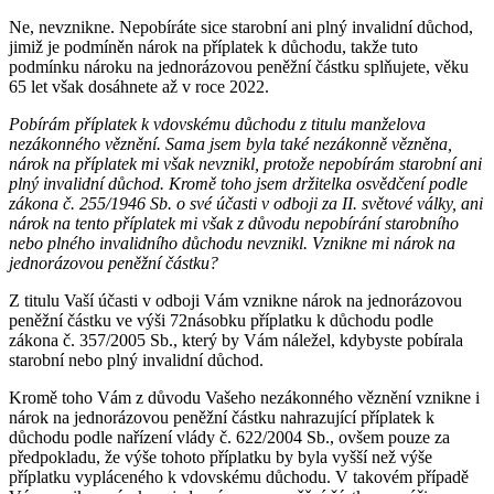
Ne, nevznikne. Nepobíráte sice starobní ani plný invalidní důchod,
jimiž je podmíněn nárok na příplatek k důchodu, takže tuto
podmínku nároku na jednorázovou peněžní částku splňujete, věku
65 let však dosáhnete až v roce 2022.
Pobírám příplatek k vdovskému důchodu z titulu manželova
nezákonného věznění. Sama jsem byla také nezákonně vězněna,
nárok na příplatek mi však nevznikl, protože nepobírám starobní ani
plný invalidní důchod. Kromě toho jsem držitelka osvědčení podle
zákona č. 255/1946 Sb. o své účasti v odboji za II. světové války, ani
nárok na tento příplatek mi však z důvodu nepobírání starobního
nebo plného invalidního důchodu nevznikl. Vznikne mi nárok na
jednorázovou peněžní částku?
Z titulu Vaší účasti v odboji Vám vznikne nárok na jednorázovou
peněžní částku ve výši 72násobku příplatku k důchodu podle
zákona č. 357/2005 Sb., který by Vám náležel, kdybyste pobírala
starobní nebo plný invalidní důchod.
Kromě toho Vám z důvodu Vašeho nezákonného věznění vznikne i
nárok na jednorázovou peněžní částku nahrazující příplatek k
důchodu podle nařízení vlády č. 622/2004 Sb., ovšem pouze za
předpokladu, že výše tohoto příplatku by byla vyšší než výše
příplatku vypláceného k vdovskému důchodu. V takovém případě