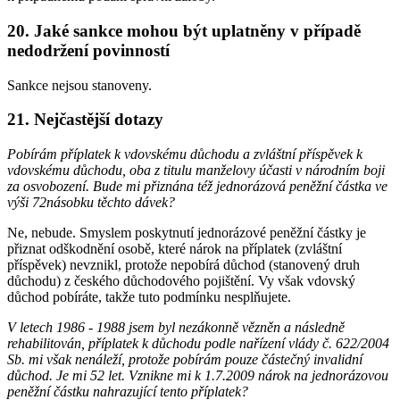
20. Jaké sankce mohou být uplatněny v případě
nedodržení povinností
Sankce nejsou stanoveny.
21. Nejčastější dotazy
Pobírám příplatek k vdovskému důchodu a zvláštní příspěvek k
vdovskému důchodu, oba z titulu manželovy účasti v národním boji
za osvobození. Bude mi přiznána též jednorázová peněžní částka ve
výši 72násobku těchto dávek?
Ne, nebude. Smyslem poskytnutí jednorázové peněžní částky je
přiznat odškodnění osobě, které nárok na příplatek (zvláštní
příspěvek) nevznikl, protože nepobírá důchod (stanovený druh
důchodu) z českého důchodového pojištění. Vy však vdovský
důchod pobíráte, takže tuto podmínku nesplňujete.
V letech 1986 - 1988 jsem byl nezákonně vězněn a následně
rehabilitován, příplatek k důchodu podle nařízení vlády č. 622/2004
Sb. mi však nenáleží, protože pobírám pouze částečný invalidní
důchod. Je mi 52 let. Vznikne mi k 1.7.2009 nárok na jednorázovou
peněžní částku nahrazující tento příplatek?