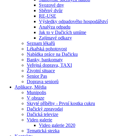
Svozové dny
Sběrný dvůr
RE-USE
Výsledky odpadového hospodářství
Analýza odpadu
Jak to v Dačicích umíme
Zajímavé odkazy
Seznam lékařů
Lékařská pohotovost
Nabídka práce na Dačicku
Banky, bankomaty
Veřejná doprava, TAXI
Životní situace
Senior Pas
Doprava seniorů
Aplikace, Média
Munipolis
V obraze
Skryté příběhy - První kostka cukru
Dačický zpravodaj
Dačická televize
Video galerie
Video galerie 2020
Tematická stezka