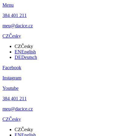
Menu
384 401 211
meu@dacice.cz
CZ
Česky
CZ
Česky
EN
English
DE
Deutsch
Facebook
Instagram
Youtube
384 401 211
meu@dacice.cz
CZ
Česky
CZ
Česky
EN
English