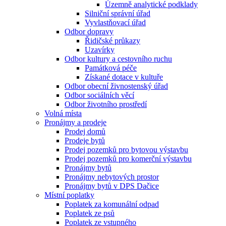
Územně analytické podklady
Silniční správní úřad
Vyvlastňovací úřad
Odbor dopravy
Řidičské průkazy
Uzavírky
Odbor kultury a cestovního ruchu
Památková péče
Získané dotace v kultuře
Odbor obecní živnostenský úřad
Odbor sociálních věcí
Odbor životního prostředí
Volná místa
Pronájmy a prodeje
Prodej domů
Prodeje bytů
Prodej pozemků pro bytovou výstavbu
Prodej pozemků pro komerční výstavbu
Pronájmy bytů
Pronájmy nebytových prostor
Pronájmy bytů v DPS Dačice
Místní poplatky
Poplatek za komunální odpad
Poplatek ze psů
Poplatek ze vstupného