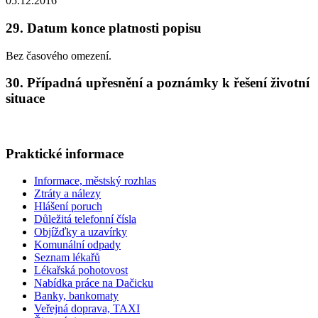
05.12.2016
29. Datum konce platnosti popisu
Bez časového omezení.
30. Případná upřesnění a poznámky k řešení životní
situace
Praktické informace
Informace, městský rozhlas
Ztráty a nálezy
Hlášení poruch
Důležitá telefonní čísla
Objížďky a uzavírky
Komunální odpady
Seznam lékařů
Lékařská pohotovost
Nabídka práce na Dačicku
Banky, bankomaty
Veřejná doprava, TAXI