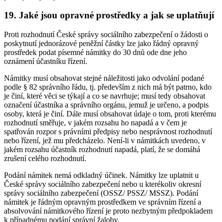
19. Jaké jsou opravné prostředky a jak se uplatňují
Proti rozhodnutí České správy sociálního zabezpečení o žádosti o
poskytnutí jednorázové peněžní částky lze jako řádný opravný
prostředek podat písemné námitky do 30 dnů ode dne jeho
oznámení účastníku řízení.
Námitky musí obsahovat stejné náležitosti jako odvolání podané
podle § 82 správního řádu, tj. především z nich má být patrno, kdo
je činí, které věci se týkají a co se navrhuje; musí tedy obsahovat
označení účastníka a správního orgánu, jemuž je určeno, a podpis
osoby, která je činí. Dále musí obsahovat údaje o tom, proti kterému
rozhodnutí směřuje, v jakém rozsahu ho napadá a v čem je
spatřován rozpor s právními předpisy nebo nesprávnost rozhodnutí
nebo řízení, jež mu předcházelo. Není-li v námitkách uvedeno, v
jakém rozsahu účastník rozhodnutí napadá, platí, že se domáhá
zrušení celého rozhodnutí.
Podání námitek nemá odkladný účinek. Námitky lze uplatnit u
České správy sociálního zabezpečení nebo u kterékoliv okresní
správy sociálního zabezpečení (OSSZ/ PSSZ/ MSSZ). Podání
námitek je řádným opravným prostředkem ve správním řízení a
absolvování námitkového řízení je proto nezbytným předpokladem
k případnému podání správní žaloby.