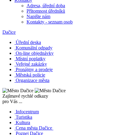
Kontakty
Adresa, úřední doba
Přítomnost úředníků
Napište nám
Kontakty - seznam osob
Dačice
Úřední deska
Komunální odpady
On-line objednávky
Místní poplatky
Veřejné zakázky
Pronájmy a prodeje
Městská policie
Organizace města
Zajímavé rychlé odkazy
pro Vás ...
Infocentrum
Turistika
Kultura
Cena města Dačice
Poznej Dačice