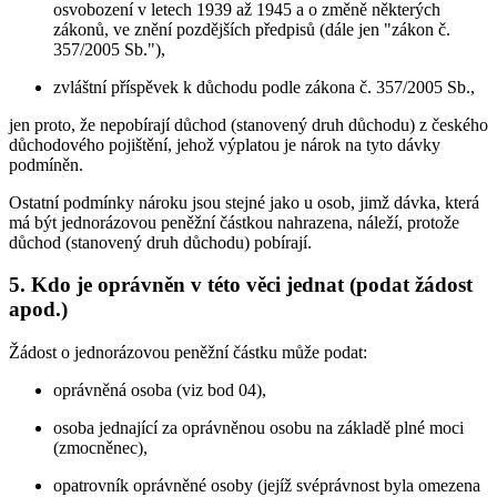
osvobození v letech 1939 až 1945 a o změně některých
zákonů, ve znění pozdějších předpisů (dále jen "zákon č.
357/2005 Sb."),
zvláštní příspěvek k důchodu podle zákona č. 357/2005 Sb.,
jen proto, že nepobírají důchod (stanovený druh důchodu) z českého
důchodového pojištění, jehož výplatou je nárok na tyto dávky
podmíněn.
Ostatní podmínky nároku jsou stejné jako u osob, jimž dávka, která
má být jednorázovou peněžní částkou nahrazena, náleží, protože
důchod (stanovený druh důchodu) pobírají.
5. Kdo je oprávněn v této věci jednat (podat žádost
apod.)
Žádost o jednorázovou peněžní částku může podat:
oprávněná osoba (viz bod 04),
osoba jednající za oprávněnou osobu na základě plné moci
(zmocněnec),
opatrovník oprávněné osoby (jejíž svéprávnost byla omezena