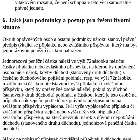
v takovém rozsahu, že není schopna v této věci samostatně
právně jednat).
6. Jaké jsou podmínky a postup pro řešení životní
situace
Okruh oprávněných osob a ostatní podmínky nároku stanoví právní
předpis týkající se příplatku nebo zvláštního příspěvku, který má být
jednorázovou peněžní částkou nahrazen.
Jednorázová peněžní částka náleží ve výši 72násobku měsíční
částky příplatku nebo zvláštního příspěvku, na kterou by oprávněná
osoba měla nárok, kdyby důchod (stanovený druh důchodu) z
českého důchodového pojištění pobírala, resp. ve výši 72násobku
rozdílu mezi částkou představující výši příplatku či zvláštního
příspěvku, který by oprávněné osobě náležel, pokud by důchod
(stanovený druh důchodu) pobírala, a částkou, která je této osobě na
příplatku náležejícím podle téhož právního předpisu nebo na
zvláštním příspěvku vyplácena. Je-li výše vypláceného příplatku či
zvláštního příspěvku stejná nebo vyšší než výše příplatku či
zvláštního příspěvku, na který nevznikl nárok z důvodu nepobírání
důchodu (stanoveného druhu důchodu), jednorázová peněžní částka
nenáleží.
Nárok na pobíraný příplatek či zvláštní příspěvek k důchodu není