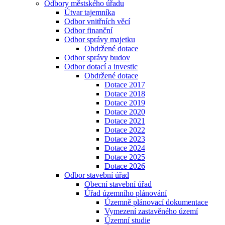
Odbory městského úřadu
Útvar tajemníka
Odbor vnitřních věcí
Odbor finanční
Odbor správy majetku
Obdržené dotace
Odbor správy budov
Odbor dotací a investic
Obdržené dotace
Dotace 2017
Dotace 2018
Dotace 2019
Dotace 2020
Dotace 2021
Dotace 2022
Dotace 2023
Dotace 2024
Dotace 2025
Dotace 2026
Odbor stavební úřad
Obecní stavební úřad
Úřad územního plánování
Územně plánovací dokumentace
Vymezení zastavěného území
Územní studie