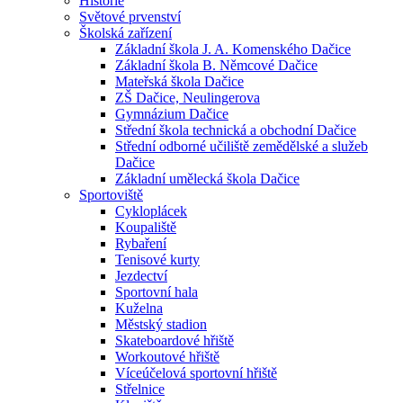
Historie
Světové prvenství
Školská zařízení
Základní škola J. A. Komenského Dačice
Základní škola B. Němcové Dačice
Mateřská škola Dačice
ZŠ Dačice, Neulingerova
Gymnázium Dačice
Střední škola technická a obchodní Dačice
Střední odborné učiliště zemědělské a služeb
Dačice
Základní umělecká škola Dačice
Sportoviště
Cykloplácek
Koupaliště
Rybaření
Tenisové kurty
Jezdectví
Sportovní hala
Kuželna
Městský stadion
Skateboardové hřiště
Workoutové hřiště
Víceúčelová sportovní hřiště
Střelnice