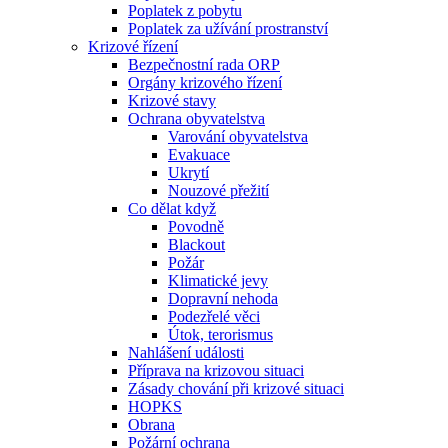
Poplatek z pobytu
Poplatek za užívání prostranství
Krizové řízení
Bezpečnostní rada ORP
Orgány krizového řízení
Krizové stavy
Ochrana obyvatelstva
Varování obyvatelstva
Evakuace
Ukrytí
Nouzové přežití
Co dělat když
Povodně
Blackout
Požár
Klimatické jevy
Dopravní nehoda
Podezřelé věci
Útok, terorismus
Nahlášení události
Příprava na krizovou situaci
Zásady chování při krizové situaci
HOPKS
Obrana
Požární ochrana