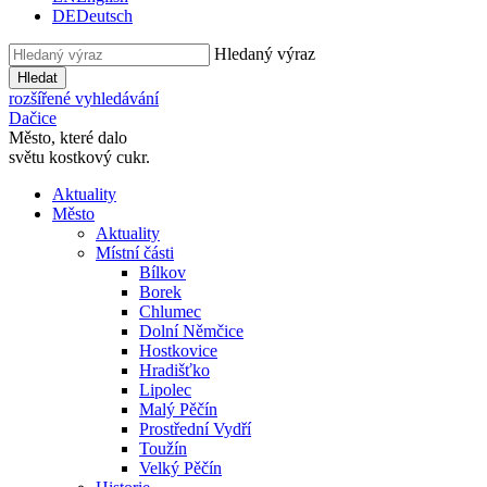
DE
Deutsch
Hledaný výraz
Hledat
rozšířené vyhledávání
Dačice
Město, které dalo
světu kostkový cukr.
Aktuality
Město
Aktuality
Místní části
Bílkov
Borek
Chlumec
Dolní Němčice
Hostkovice
Hradišťko
Lipolec
Malý Pěčín
Prostřední Vydří
Toužín
Velký Pěčín