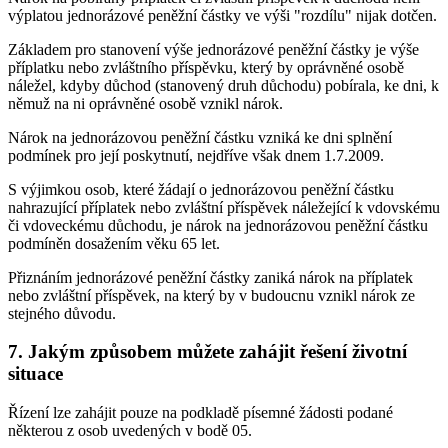
výplatou jednorázové peněžní částky ve výši "rozdílu" nijak dotčen.
Základem pro stanovení výše jednorázové peněžní částky je výše
příplatku nebo zvláštního příspěvku, který by oprávněné osobě
náležel, kdyby důchod (stanovený druh důchodu) pobírala, ke dni, k
němuž na ni oprávněné osobě vznikl nárok.
Nárok na jednorázovou peněžní částku vzniká ke dni splnění
podmínek pro její poskytnutí, nejdříve však dnem 1.7.2009.
S výjimkou osob, které žádají o jednorázovou peněžní částku
nahrazující příplatek nebo zvláštní příspěvek náležející k vdovskému
či vdoveckému důchodu, je nárok na jednorázovou peněžní částku
podmíněn dosažením věku 65 let.
Přiznáním jednorázové peněžní částky zaniká nárok na příplatek
nebo zvláštní příspěvek, na který by v budoucnu vznikl nárok ze
stejného důvodu.
7. Jakým způsobem můžete zahájit řešení životní
situace
Řízení lze zahájit pouze na podkladě písemné žádosti podané
některou z osob uvedených v bodě 05.