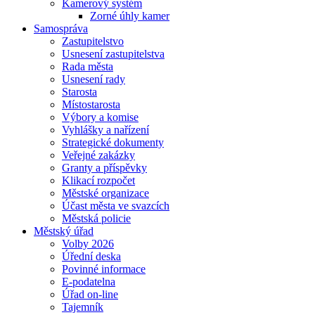
Kamerový systém
Zorné úhly kamer
Samospráva
Zastupitelstvo
Usnesení zastupitelstva
Rada města
Usnesení rady
Starosta
Místostarosta
Výbory a komise
Vyhlášky a nařízení
Strategické dokumenty
Veřejné zakázky
Granty a příspěvky
Klikací rozpočet
Městské organizace
Účast města ve svazcích
Městská policie
Městský úřad
Volby 2026
Úřední deska
Povinné informace
E-podatelna
Úřad on-line
Tajemník