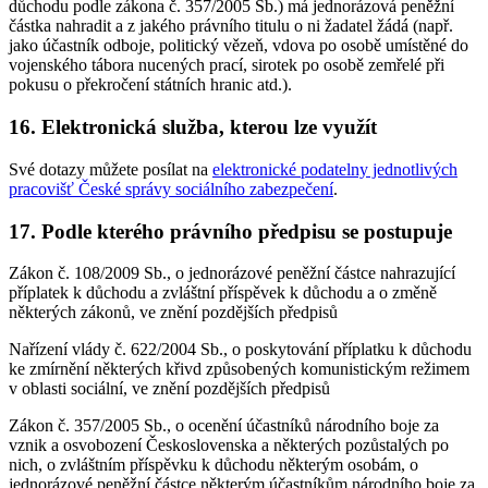
důchodu podle zákona č. 357/2005 Sb.) má jednorázová peněžní
částka nahradit a z jakého právního titulu o ni žadatel žádá (např.
jako účastník odboje, politický vězeň, vdova po osobě umístěné do
vojenského tábora nucených prací, sirotek po osobě zemřelé při
pokusu o překročení státních hranic atd.).
16. Elektronická služba, kterou lze využít
Své dotazy můžete posílat na
elektronické podatelny jednotlivých
pracovišť České správy sociálního zabezpečení
.
17. Podle kterého právního předpisu se postupuje
Zákon č. 108/2009 Sb., o jednorázové peněžní částce nahrazující
příplatek k důchodu a zvláštní příspěvek k důchodu a o změně
některých zákonů, ve znění pozdějších předpisů
Nařízení vlády č. 622/2004 Sb., o poskytování příplatku k důchodu
ke zmírnění některých křivd způsobených komunistickým režimem
v oblasti sociální, ve znění pozdějších předpisů
Zákon č. 357/2005 Sb., o ocenění účastníků národního boje za
vznik a osvobození Československa a některých pozůstalých po
nich, o zvláštním příspěvku k důchodu některým osobám, o
jednorázové peněžní částce některým účastníkům národního boje za