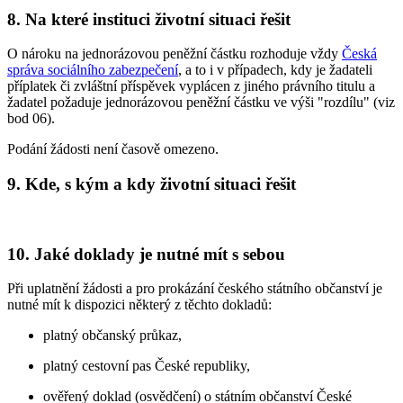
8. Na které instituci životní situaci řešit
O nároku na jednorázovou peněžní částku rozhoduje vždy
Česká
správa sociálního zabezpečení
, a to i v případech, kdy je žadateli
příplatek či zvláštní příspěvek vyplácen z jiného právního titulu a
žadatel požaduje jednorázovou peněžní částku ve výši "rozdílu" (viz
bod 06).
Podání žádosti není časově omezeno.
9. Kde, s kým a kdy životní situaci řešit
10. Jaké doklady je nutné mít s sebou
Při uplatnění žádosti a pro prokázání českého státního občanství je
nutné mít k dispozici některý z těchto dokladů:
platný občanský průkaz,
platný cestovní pas České republiky,
ověřený doklad (osvědčení) o státním občanství České