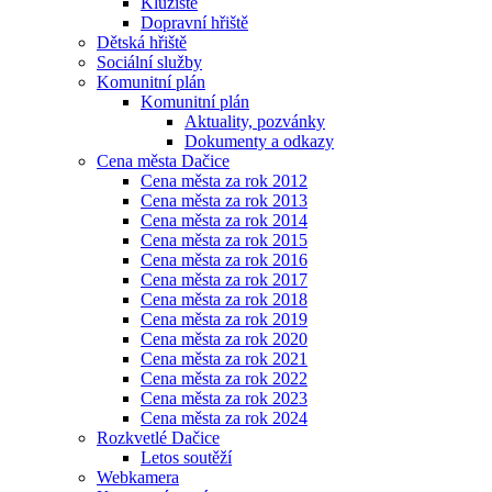
Kluziště
Dopravní hřiště
Dětská hřiště
Sociální služby
Komunitní plán
Komunitní plán
Aktuality, pozvánky
Dokumenty a odkazy
Cena města Dačice
Cena města za rok 2012
Cena města za rok 2013
Cena města za rok 2014
Cena města za rok 2015
Cena města za rok 2016
Cena města za rok 2017
Cena města za rok 2018
Cena města za rok 2019
Cena města za rok 2020
Cena města za rok 2021
Cena města za rok 2022
Cena města za rok 2023
Cena města za rok 2024
Rozkvetlé Dačice
Letos soutěží
Webkamera