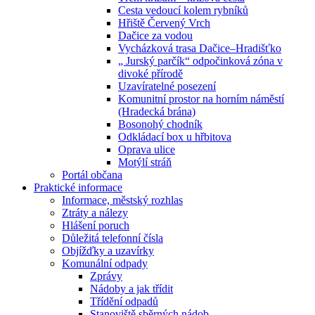
Cesta vedoucí kolem rybníků
Hřiště Červený Vrch
Dačice za vodou
Vycházková trasa Dačice–Hradišťko
„ Jurský parčík“ odpočinková zóna v
divoké přírodě
Uzavíratelné posezení
Komunitní prostor na horním náměstí
(Hradecká brána)
Bosonohý chodník
Odkládací box u hřbitova
Oprava ulice
Motýlí stráň
Portál občana
Praktické informace
Informace, městský rozhlas
Ztráty a nálezy
Hlášení poruch
Důležitá telefonní čísla
Objížďky a uzavírky
Komunální odpady
Zprávy
Nádoby a jak třídit
Třídění odpadů
Stanoviště sběrných nádob