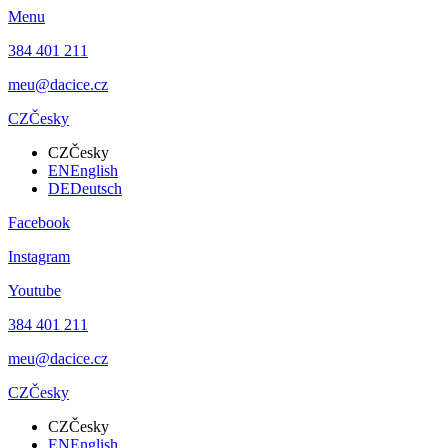
Menu
384 401 211
meu@dacice.cz
CZ
Česky
CZ
Česky
EN
English
DE
Deutsch
Facebook
Instagram
Youtube
384 401 211
meu@dacice.cz
CZ
Česky
CZ
Česky
EN
English