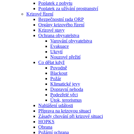
Poplatek z pobytu
Poplatek za užívání prostranství
Krizové řízení
Bezpečnostní rada ORP
Orgány krizového řízení
Krizové stavy
Ochrana obyvatelstva
Varování obyvatelstva
Evakuace
Ukrytí
Nouzové přežití
Co dělat když
Povodně
Blackout
Požár
Klimatické jevy
Dopravní nehoda
Podezřelé věci
Útok, terorismus
Nahlášení události
Příprava na krizovou situaci
Zásady chování při krizové situaci
HOPKS
Obrana
Požární ochrana