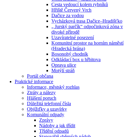
Cesta vedoucí kolem rybníků
Hřiště Červený Vrch
Dačice za vodou
Vycházková trasa Dačice–Hradišťko
„ Jurský parčík“ odpočinková zóna v
divoké přírodě
Uzavíratelné posezení
Komunitní prostor na horním náměstí
(Hradecká brána)
Bosonohý chodník
Odkládací box u hřbitova
Oprava ulice
Motýlí stráň
Portál občana
Praktické informace
Informace, městský rozhlas
Ztráty a nálezy
Hlášení poruch
Důležitá telefonní čísla
Objížďky a uzavírky
Komunální odpady
Zprávy
Nádoby a jak třídit
Třídění odpadů
Stanoviště sběrných nádob