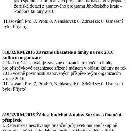
jako spoluúčast při realizaci projektu Číst nás baví v případě,
že získá dotaci z grantového programu Jihočeského kraje -
Podpora kultury 2016.
[Hlasování: Pro: 7, Proti: 0, Nehlasoval: 0, Zdržel se: 0, Usnesení
bylo: Přijato]
818/32/RM/2016 Závazné ukazatele a limity na rok 2016 -
kulturní organizace
I. Rada města schvaluje závazné ukazatele rozpočtu a limity
pro příspěvkové organizace zřízené městem v oblasti kultury na rok
2016 včetně povinností stanovených příspěvkovým organizacím
v roce 2016.
[Hlasování: Pro: 7, Proti: 0, Nehlasoval: 0, Zdržel se: 0, Usnesení
bylo: Přijato]
819/32/RM/2016 Žádost hudební skupiny Sorrow o finanční
příspěvek
I. Rada města neschvaluje finanční příspěvek hudební skupině
Sorrow na účast na hudebním festivalu Master of Rock 2016.