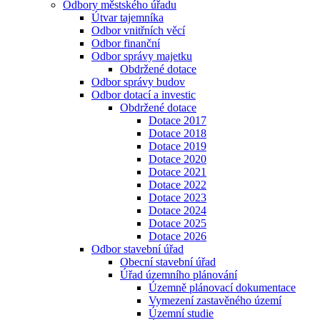
Odbory městského úřadu
Útvar tajemníka
Odbor vnitřních věcí
Odbor finanční
Odbor správy majetku
Obdržené dotace
Odbor správy budov
Odbor dotací a investic
Obdržené dotace
Dotace 2017
Dotace 2018
Dotace 2019
Dotace 2020
Dotace 2021
Dotace 2022
Dotace 2023
Dotace 2024
Dotace 2025
Dotace 2026
Odbor stavební úřad
Obecní stavební úřad
Úřad územního plánování
Územně plánovací dokumentace
Vymezení zastavěného území
Územní studie