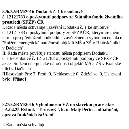
826/32/RM/2016 Dodatek č. 1 ke smlouvě
č. 12121783 o poskytnutí podpory ze Státního fondu životního
prostředí (SFŽP) ČR
I. Rada města schvaluje uzavření Dodatku č. 1 ke smlouvě
č. 12121783 o poskytnutí podpory ze SFŽP ČR, kterým se mění
termín pro předložení podkladů k závěrečnému vyhodnocení akce
''Snížení energetické náročnosti objektů MŠ a ZŠ v Bratrské ulici
v Dačicích''.
II. Rada města pověřuje starostu města podpisem Dodatku
č. 1 ke smlouvě č. 12121783 o poskytnutí podpory ze SFŽP ČR
akce ''Snížení energetické náročnosti objektů MŠ a ZŠ v Bratrské
ulici v Dačicích''
[Hlasování: Pro: 7, Proti: 0, Nehlasoval: 0, Zdržel se: 0, Usnesení
bylo: Přijato]
827/32/RM/2016 Vyhodnocení VZ na stavební práce akce
''A.04.25 Rybník ''Terasový'', k. ú. Malý Pěčín - odbahnění,
oprava funkčních zařízení''
I. Rada města schvaluje