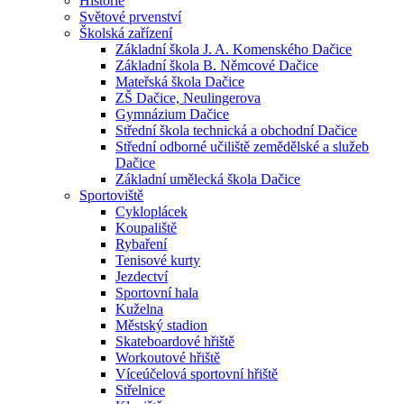
Historie
Světové prvenství
Školská zařízení
Základní škola J. A. Komenského Dačice
Základní škola B. Němcové Dačice
Mateřská škola Dačice
ZŠ Dačice, Neulingerova
Gymnázium Dačice
Střední škola technická a obchodní Dačice
Střední odborné učiliště zemědělské a služeb
Dačice
Základní umělecká škola Dačice
Sportoviště
Cykloplácek
Koupaliště
Rybaření
Tenisové kurty
Jezdectví
Sportovní hala
Kuželna
Městský stadion
Skateboardové hřiště
Workoutové hřiště
Víceúčelová sportovní hřiště
Střelnice