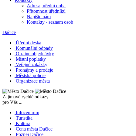
Kontakty
Adresa, úřední doba
Přítomnost úředníků
Napište nám
Kontakty - seznam osob
Dačice
Úřední deska
Komunální odpady
On-line objednávky
Místní poplatky
Veřejné zakázky
Pronájmy a prodeje
Městská policie
Organizace města
Zajímavé rychlé odkazy
pro Vás ...
Infocentrum
Turistika
Kultura
Cena města Dačice
Poznej Dačice