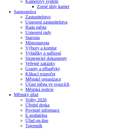
Kamerový systém
Zorné úhly kamer
Samospráva
Zastupitelstvo
Usnesení zastupitelstva
Rada města
Usnesení rady
Starosta
Místostarosta
Výbory a komise
Vyhlášky a nařízení
Strategické dokumenty
Veřejné zakázky
Granty a příspěvky
Klikací rozpočet
Městské organizace
Účast města ve svazcích
Městská policie
Městský úřad
Volby 2026
Úřední deska
Povinné informace
E-podatelna
Úřad on-line
Tajemník