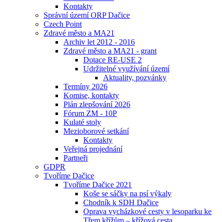
Kontakty
Správní území ORP Dačice
Czech Point
Zdravé město a MA21
Archiv let 2012 - 2016
Zdravé město a MA21 - grant
Dotace RE-USE 2
Udržitelné využívání území
Aktuality, pozvánky
Termíny 2026
Komise, kontakty
Plán zlepšování 2026
Fórum ZM - 10P
Kulaté stoly
Mezioborové setkání
Kontakty
Veřejná projednání
Partneři
GDPR
Tvoříme Dačice
Tvoříme Dačice 2021
Koše se sáčky na psí výkaly
Chodník k SDH Dačice
Oprava vycházkové cesty v lesoparku ke
Třem křížům – křížová cesta