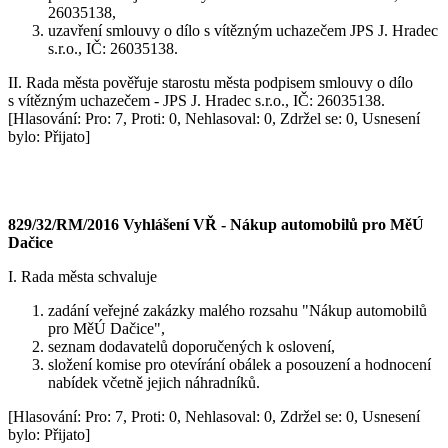
26035138,
uzavření smlouvy o dílo s vítězným uchazečem JPS J. Hradec
s.r.o., IČ: 26035138.
II. Rada města pověřuje starostu města podpisem smlouvy o dílo
s vítězným uchazečem - JPS J. Hradec s.r.o., IČ: 26035138.
[Hlasování: Pro: 7, Proti: 0, Nehlasoval: 0, Zdržel se: 0, Usnesení
bylo: Přijato]
829/32/RM/2016 Vyhlášení VŘ - Nákup automobilů pro MěÚ
Dačice
I. Rada města schvaluje
zadání veřejné zakázky malého rozsahu "Nákup automobilů
pro MěÚ Dačice",
seznam dodavatelů doporučených k oslovení,
složení komise pro otevírání obálek a posouzení a hodnocení
nabídek včetně jejich náhradníků.
[Hlasování: Pro: 7, Proti: 0, Nehlasoval: 0, Zdržel se: 0, Usnesení
bylo: Přijato]