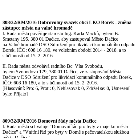
808/32/RM/2016 Dobrovolný svazek obcí LKO Borek - změna
zástupce města na valné hromadě
I. Rada města pověřuje starostu Ing. Karla Macků, bytem B.
Smetany 195, 380 01 Dačice, aby zastupoval Město Dačice
na Valné hromadě DSO Sdružení pro likvidaci komunálního odpadu
Borek, IČO: 608 16 180, ve volebním období 2014 - 2018, a to
s účinností od 15. 2. 2016.
II. Rada města odvolává radního Bc. Víta Svobodu,
bytem Svobodova 179, 380 01 Dačice, ze zastupování Města
Dačice v DSO Sdružení pro likvidaci komunálního odpadu Borek,
IČO: 608 16 180, a to s účinností od 15. 2. 2016.
[Hlasování: Pro: 6, Proti: 0, Nehlasoval: 0, Zdržel se: 0, Usnesení
bylo: Přijato]
809/32/RM/2016 Domovní řády města Dačice
I. Rada města schvaluje "Domovní řád pro byty v majetku města
Dačice" a "Vnitřní řád pro byty v Domě s pečovatelskou službou
města Dačice".