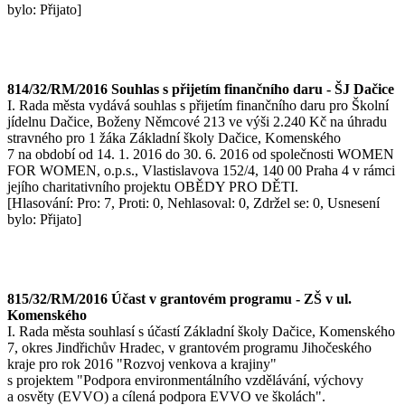
bylo: Přijato]
814/32/RM/2016 Souhlas s přijetím finančního daru - ŠJ Dačice
I. Rada města vydává souhlas s přijetím finančního daru pro Školní
jídelnu Dačice, Boženy Němcové 213 ve výši 2.240 Kč na úhradu
stravného pro 1 žáka Základní školy Dačice, Komenského
7 na období od 14. 1. 2016 do 30. 6. 2016 od společnosti WOMEN
FOR WOMEN, o.p.s., Vlastislavova 152/4, 140 00 Praha 4 v rámci
jejího charitativního projektu OBĚDY PRO DĚTI.
[Hlasování: Pro: 7, Proti: 0, Nehlasoval: 0, Zdržel se: 0, Usnesení
bylo: Přijato]
815/32/RM/2016 Účast v grantovém programu - ZŠ v ul.
Komenského
I. Rada města souhlasí s účastí Základní školy Dačice, Komenského
7, okres Jindřichův Hradec, v grantovém programu Jihočeského
kraje pro rok 2016 "Rozvoj venkova a krajiny"
s projektem "Podpora environmentálního vzdělávání, výchovy
a osvěty (EVVO) a cílená podpora EVVO ve školách".