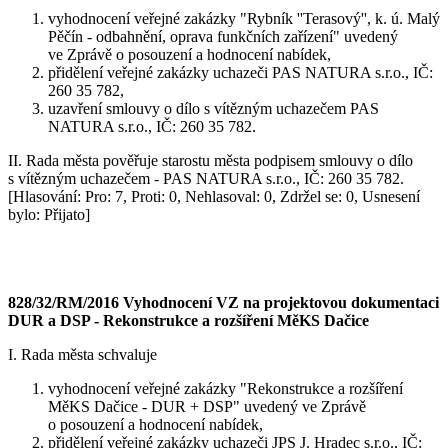
vyhodnocení veřejné zakázky "Rybník ''Terasový'', k. ú. Malý
Pěčín - odbahnění, oprava funkčních zařízení" uvedený
ve Zprávě o posouzení a hodnocení nabídek,
přidělení veřejné zakázky uchazeči PAS NATURA s.r.o., IČ:
260 35 782,
uzavření smlouvy o dílo s vítězným uchazečem PAS
NATURA s.r.o., IČ: 260 35 782.
II. Rada města pověřuje starostu města podpisem smlouvy o dílo
s vítězným uchazečem - PAS NATURA s.r.o., IČ: 260 35 782.
[Hlasování: Pro: 7, Proti: 0, Nehlasoval: 0, Zdržel se: 0, Usnesení
bylo: Přijato]
828/32/RM/2016 Vyhodnocení VZ na projektovou dokumentaci
DUR a DSP - Rekonstrukce a rozšíření MěKS Dačice
I. Rada města schvaluje
vyhodnocení veřejné zakázky "Rekonstrukce a rozšíření
MěKS Dačice - DUR + DSP" uvedený ve Zprávě
o posouzení a hodnocení nabídek,
přidělení veřejné zakázky uchazeči JPS J. Hradec s.r.o., IČ: