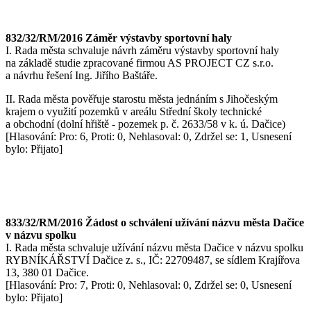
832/32/RM/2016 Záměr výstavby sportovní haly
I. Rada města schvaluje návrh záměru výstavby sportovní haly
na základě studie zpracované firmou AS PROJECT CZ s.r.o.
a návrhu řešení Ing. Jiřího Baštáře.
II. Rada města pověřuje starostu města jednáním s Jihočeským
krajem o využití pozemků v areálu Střední školy technické
a obchodní (dolní hřiště - pozemek p. č. 2633/58 v k. ú. Dačice)
[Hlasování: Pro: 6, Proti: 0, Nehlasoval: 0, Zdržel se: 1, Usnesení
bylo: Přijato]
833/32/RM/2016 Žádost o schválení užívání názvu města Dačice
v názvu spolku
I. Rada města schvaluje užívání názvu města Dačice v názvu spolku
RYBNÍKÁŘSTVÍ Dačice z. s., IČ: 22709487, se sídlem Krajířova
13, 380 01 Dačice.
[Hlasování: Pro: 7, Proti: 0, Nehlasoval: 0, Zdržel se: 0, Usnesení
bylo: Přijato]