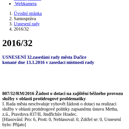
Webkamera
Úvodní stránka
Samospráva
Usnesení rady
2016/32
2016/32
USNESENÍ 32.zasedání rady města Dačice
konané dne 13.1.2016 v zasedací místnosti rady
807/32/RM/2016 Žádost o dotaci na zajištění běžného provozu
služby v oblasti protidrogové problematiky
I. Rada města neschvaluje vyhovět žádosti o dotaci na realizaci
služby v oblasti protidrogové politiky zapsanému ústavu Metha,
z.ú., Pravdova 837/II, Jindřichův Hradec.
[Hlasování: Pro: 6, Proti: 0, Nehlasoval: 0, Zdržel se: 0, Usnesení
bylo: Přijato]