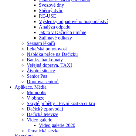
Svozové dny
Sběrný dvůr
RE-USE
Výsledky odpadového hospodářství
Analýza odpadu
Jak to v Dačicích umíme
Zajímavé odkazy
Seznam lékařů
Lékařská pohotovost
Nabídka práce na Dačicku
Banky, bankomaty
Veřejná doprava, TAXI
Životní situace
Senior Pas
Doprava seniorů
Aplikace, Média
Munipolis
V obraze
Skryté příběhy - První kostka cukru
Dačický zpravodaj
Dačická televize
Video galerie
Video galerie 2020
Tematická stezka