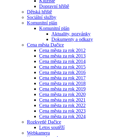
Kluziště
Dopravní hřiště
Dětská hřiště
Sociální služby
Komunitní plán
Komunitní plán
Aktuality, pozvánky
Dokumenty a odkazy
Cena města Dačice
Cena města za rok 2012
Cena města za rok 2013
Cena města za rok 2014
Cena města za rok 2015
Cena města za rok 2016
Cena města za rok 2017
Cena města za rok 2018
Cena města za rok 2019
Cena města za rok 2020
Cena města za rok 2021
Cena města za rok 2022
Cena města za rok 2023
Cena města za rok 2024
Rozkvetlé Dačice
Letos soutěží
Webkamera