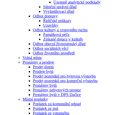
Územně analytické podklady
Silniční správní úřad
Vyvlastňovací úřad
Odbor dopravy
Řidičské průkazy
Uzavírky
Odbor kultury a cestovního ruchu
Památková péče
Získané dotace v kultuře
Odbor obecní živnostenský úřad
Odbor sociálních věcí
Odbor životního prostředí
Volná místa
Pronájmy a prodeje
Prodej domů
Prodeje bytů
Prodej pozemků pro bytovou výstavbu
Prodej pozemků pro komerční výstavbu
Pronájmy bytů
Pronájmy nebytových prostor
Pronájmy bytů v DPS Dačice
Místní poplatky
Poplatek za komunální odpad
Poplatek ze psů
Poplatek ze vstupného