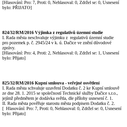
[Hlasování: Pro: 7, Proti: 0, Nehlasoval: 0, Zdržel se: 0, Usnesení
bylo: PŘIJATO]
824/32/RM/2016 Výjimka z regulativů územní studie
I. Rada města neschvaluje výjimku z regulativů územní studie
pro pozemek p. č. 2945/24 v k. ú. Dačice ve znění důvodové
zprávy.
[Hlasování: Pro: 4, Proti: 2, Nehlasoval: 0, Zdržel se: 1, Usnesení
bylo: Přijato]
825/32/RM/2016 Kupní smlouva - veřejné osvětlení
I. Rada města schvaluje uzavření Dodatku č. 2 ke Kupní smlouvě
ze dne 28. 1. 2015 se společností Technické služby Dačice s.r.o.,
jejímž předmětem je dodávka světla, dle přílohy usnesení č. 1.
II. Rada města pověřuje starostu města podpisem Dodatku č. 2.
[ Hlasování: Pro: 7, Proti: 0, Nehlasoval: 0, Zdržel se: 0, Usnesení
bylo: Přijato]