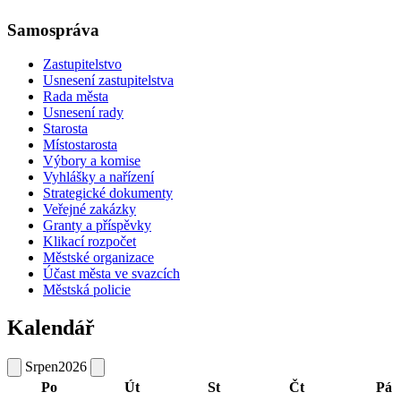
Samospráva
Zastupitelstvo
Usnesení zastupitelstva
Rada města
Usnesení rady
Starosta
Místostarosta
Výbory a komise
Vyhlášky a nařízení
Strategické dokumenty
Veřejné zakázky
Granty a příspěvky
Klikací rozpočet
Městské organizace
Účast města ve svazcích
Městská policie
Kalendář
Srpen
2026
Po
Út
St
Čt
Pá