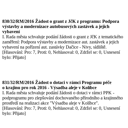
830/32/RM/2016 Žádost o grant z JčK z programu: Podpora
výstavby a modernizace autobusových zastávek a jejich
vybavení
I. Rada města schvaluje podání žádosti o grant z JčK z tematického
zaměření: Podpora výstavby a modernizace aut. zastávek a jejich
vybavení na pořízení aut. zastávky Dačice - Nivy, sídliště.
[Hlasování: Pro: 7, Proti: 0, Nehlasoval: 0, Zdržel se: 0, Usnesení
bylo: Přijato]
831/32/RM/2016 Žádost o dotaci v rámci Programu péče
o krajinu pro rok 2016 - Výsadba aleje v Kolíbce
I. Rada města schvaluje podání žádosti o dotaci v rámci PPK -
podprogramu pro zlepšování dochovaného přírodního a krajinného
prostředí na realizaci akce ''Výsadba aleje v Kolíbce''.
[Hlasování: Pro: 7, Proti: 0, Nehlasoval: 0, Zdržel se: 0, Usnesení
bylo: Přijato]