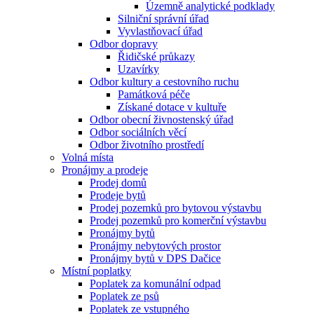
Územně analytické podklady
Silniční správní úřad
Vyvlastňovací úřad
Odbor dopravy
Řidičské průkazy
Uzavírky
Odbor kultury a cestovního ruchu
Památková péče
Získané dotace v kultuře
Odbor obecní živnostenský úřad
Odbor sociálních věcí
Odbor životního prostředí
Volná místa
Pronájmy a prodeje
Prodej domů
Prodeje bytů
Prodej pozemků pro bytovou výstavbu
Prodej pozemků pro komerční výstavbu
Pronájmy bytů
Pronájmy nebytových prostor
Pronájmy bytů v DPS Dačice
Místní poplatky
Poplatek za komunální odpad
Poplatek ze psů
Poplatek ze vstupného