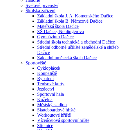
Historie
Světové prvenství
Školská zařízení
Základní škola J. A. Komenského Dačice
Základní škola B. Němcové Dačice
Mateřská škola Dačice
ZŠ Dačice, Neulingerova
Gymnázium Dačice
Střední škola technická a obchodní Dačice
Střední odborné učiliště zemědělské a služeb
Dačice
Základní umělecká škola Dačice
Sportoviště
Cykloplácek
Koupaliště
Rybaření
Tenisové kurty
Jezdectví
Sportovní hala
Kuželna
Městský stadion
Skateboardové hřiště
Workoutové hřiště
Víceúčelová sportovní hřiště
Střelnice