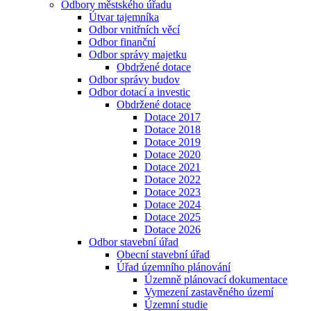
Odbory městského úřadu
Útvar tajemníka
Odbor vnitřních věcí
Odbor finanční
Odbor správy majetku
Obdržené dotace
Odbor správy budov
Odbor dotací a investic
Obdržené dotace
Dotace 2017
Dotace 2018
Dotace 2019
Dotace 2020
Dotace 2021
Dotace 2022
Dotace 2023
Dotace 2024
Dotace 2025
Dotace 2026
Odbor stavební úřad
Obecní stavební úřad
Úřad územního plánování
Územně plánovací dokumentace
Vymezení zastavěného území
Územní studie