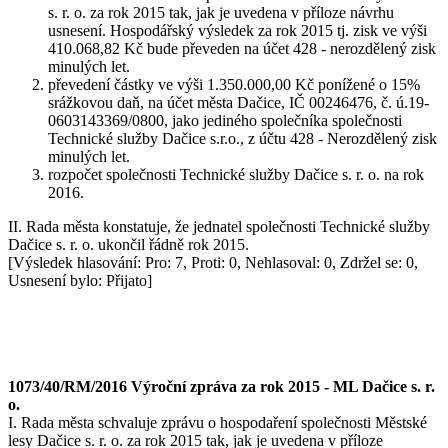
s. r. o. za rok 2015 tak, jak je uvedena v příloze návrhu
usnesení. Hospodářský výsledek za rok 2015 tj. zisk ve výši
410.068,82 Kč bude převeden na účet 428 - nerozdělený zisk
minulých let.
převedení částky ve výši 1.350.000,00 Kč ponížené o 15%
srážkovou daň, na účet města Dačice, IČ 00246476, č. ú.19-
0603143369/0800, jako jediného společníka společnosti
Technické služby Dačice s.r.o., z účtu 428 - Nerozdělený zisk
minulých let.
rozpočet společnosti Technické služby Dačice s. r. o. na rok
2016.
II. Rada města konstatuje, že jednatel společnosti Technické služby
Dačice s. r. o. ukončil řádně rok 2015.
[Výsledek hlasování: Pro: 7, Proti: 0, Nehlasoval: 0, Zdržel se: 0,
Usnesení bylo: Přijato]
1073/40/RM/2016 Výroční zpráva za rok 2015 - ML Dačice s. r.
o.
I. Rada města schvaluje zprávu o hospodaření společnosti Městské
lesy Dačice s. r. o. za rok 2015 tak, jak je uvedena v příloze