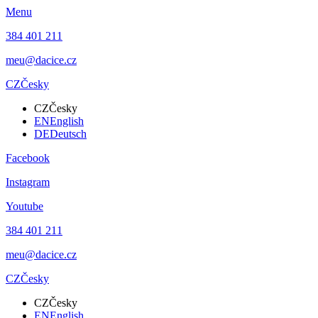
Menu
384 401 211
meu@dacice.cz
CZ
Česky
CZ
Česky
EN
English
DE
Deutsch
Facebook
Instagram
Youtube
384 401 211
meu@dacice.cz
CZ
Česky
CZ
Česky
EN
English