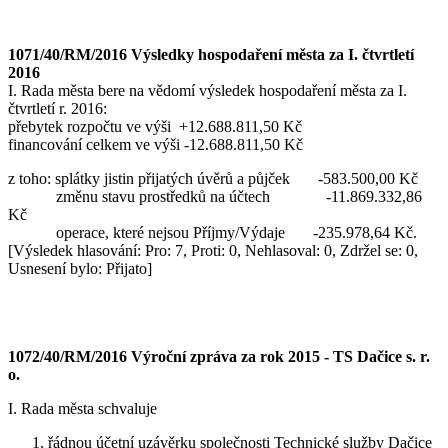
1071/40/RM/2016 Výsledky hospodaření města za I. čtvrtletí
2016
I. Rada města bere na vědomí výsledek hospodaření města za I.
čtvrtletí r. 2016:
přebytek rozpočtu ve výši +12.688.811,50 Kč
financování celkem ve výši -12.688.811,50 Kč
z toho: splátky jistin přijatých úvěrů a půjček -583.500,00 Kč
změnu stavu prostředků na účtech -11.869.332,86
Kč
operace, které nejsou Příjmy/Výdaje -235.978,64 Kč.
[Výsledek hlasování: Pro: 7, Proti: 0, Nehlasoval: 0, Zdržel se: 0,
Usnesení bylo: Přijato]
1072/40/RM/2016 Výroční zpráva za rok 2015 - TS Dačice s. r.
o.
I. Rada města schvaluje
řádnou účetní uzávěrku společnosti Technické služby Dačice