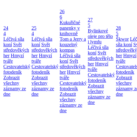
26
6
27
Kukuřičné
5
24
25
panenky v
28
Bylinkové
4
4
knihovně
5
oleje pro tělo
Léčivá síla
Léčivá síla
Tom a Jerry a
Škwor
Léč
i lymfu
koní
Svět
koní
Svět
kouzelný
síla koní
S
Léčivá síla
středověkých
středověkých
kompas
středověk
koní
Svět
her
Hmyzí
her
Hmyzí
Léčivá síla
her
Hmyzí
středověkých
tváře
tváře
koní
Svět
tváře
her
Hmyzí
Cestovatelský
Cestovatelský
středověkých
Cestovatel
tváře
fotodeník
fotodeník
her
Hmyzí
fotodeník
Cestovatelský
Zobrazit
Zobrazit
tváře
Zobrazit
fotodeník
všechny
všechny
Cestovatelský
všechny
Zobrazit
záznamy ze
záznamy ze
fotodeník
záznamy z
všechny
dne
dne
Zobrazit
dne
záznamy ze
všechny
dne
záznamy ze
dne