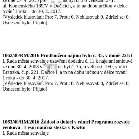
ze dne 27. 4. 2015 pro ░░░░ na byt č. 5 o velikosti 2+1,
ul. Komenského 189/V v Dačicích, a to na dobu určitou v délce
trvání 1 roku - do 30. 4. 2017.
[Výsledek hlasování: Pro: 7, Proti: 0, Nehlasoval: 0, Zdržel se: 0,
Usnesení bylo: Přijato]
1062/40/RM/2016 Prodloužení nájmu bytu č. 35, v domě 221/I
I. Rada města schvaluje uzavření dodatku č. 11 k nájemní smlouvě
ze dne 30. 4. 2008 s ░░░░ na byt č. 35, o velikosti 1+0, v ulici
Bratrská, č. p. 221, Dačice I, a to na dobu určitou v délce trvání
1 roku - do 30. 4. 2017.
[Výsledek hlasování: Pro: 7, Proti: 0, Nehlasoval: 0, Zdržel se: 0,
Usnesení bylo: Přijato]
1063/40/RM/2016 Žádost o dotaci v rámci Programu rozvoje
venkova - Lesní naučná stezka v Kázku
I. Rada města schvaluje