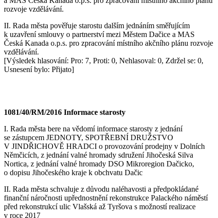
a MAS Česká Kanada o.p.s. pro zpracování místního akčního plánu
rozvoje vzdělávání.
II. Rada města pověřuje starostu dalším jednáním směřujícím
k uzavření smlouvy o partnerství mezi Městem Dačice a MAS
Česká Kanada o.p.s. pro zpracování místního akčního plánu rozvoje
vzdělávání.
[Výsledek hlasování: Pro: 7, Proti: 0, Nehlasoval: 0, Zdržel se: 0,
Usnesení bylo: Přijato]
1081/40/RM/2016 Informace starosty
I. Rada města bere na vědomí informace starosty z jednání
se zástupcem JEDNOTY, SPOTŘEBNÍ DRUŽSTVO
V JINDŘICHOVĚ HRADCI o provozování prodejny v Dolních
Němčicích, z jednání valné hromady sdružení Jihočeská Silva
Nortica, z jednání valné hromady DSO Mikroregion Dačicko,
o dopisu Jihočeského kraje k obchvatu Dačic
II. Rada města schvaluje z důvodu naléhavosti a předpokládané
finanční náročnosti upřednostnění rekonstrukce Palackého náměstí
před rekonstrukcí ulic Vlašská až Tyršova s možností realizace
v roce 2017