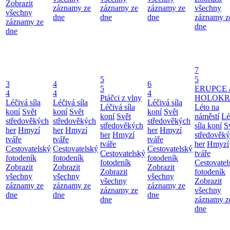
Zobrazit
záznamy ze
záznamy ze
záznamy ze
všechny
všechny
dne
dne
dne
záznamy z
záznamy ze
dne
dne
7
5
5
3
4
6
5
ERUPCE 
4
4
4
Ptáčci z vlny
HOLOKRC
Léčivá síla
Léčivá síla
Léčivá síla
Léčivá síla
Léto na
koní
Svět
koní
Svět
koní
Svět
koní
Svět
náměstí
Lé
středověkých
středověkých
středověkých
středověkých
síla koní
S
her
Hmyzí
her
Hmyzí
her
Hmyzí
her
Hmyzí
středověk
tváře
tváře
tváře
tváře
her
Hmyzí
Cestovatelský
Cestovatelský
Cestovatelský
Cestovatelský
tváře
fotodeník
fotodeník
fotodeník
fotodeník
Cestovatel
Zobrazit
Zobrazit
Zobrazit
Zobrazit
fotodeník
všechny
všechny
všechny
všechny
Zobrazit
záznamy ze
záznamy ze
záznamy ze
záznamy ze
všechny
dne
dne
dne
dne
záznamy z
dne