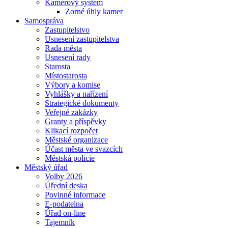
Kamerový systém
Zorné úhly kamer
Samospráva
Zastupitelstvo
Usnesení zastupitelstva
Rada města
Usnesení rady
Starosta
Místostarosta
Výbory a komise
Vyhlášky a nařízení
Strategické dokumenty
Veřejné zakázky
Granty a příspěvky
Klikací rozpočet
Městské organizace
Účast města ve svazcích
Městská policie
Městský úřad
Volby 2026
Úřední deska
Povinné informace
E-podatelna
Úřad on-line
Tajemník