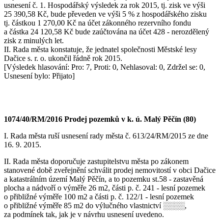
usnesení č. 1. Hospodářský výsledek za rok 2015, tj. zisk ve výši
25 390,58 Kč, bude převeden ve výši 5 % z hospodářského zisku
tj. částkou 1 270,00 Kč na účet zákonného rezervního fondu
a částka 24 120,58 Kč bude zaúčtována na účet 428 - nerozdělený
zisk z minulých let.
II. Rada města konstatuje, že jednatel společnosti Městské lesy
Dačice s. r. o. ukončil řádně rok 2015.
[Výsledek hlasování: Pro: 7, Proti: 0, Nehlasoval: 0, Zdržel se: 0,
Usnesení bylo: Přijato]
1074/40/RM/2016 Prodej pozemků v k. ú. Malý Pěčín (80)
I. Rada města ruší usnesení rady města č. 613/24/RM/2015 ze dne
16. 9. 2015.
II. Rada města doporučuje zastupitelstvu města po zákonem
stanovené době zveřejnění schválit prodej nemovitostí v obci Dačice
a katastrálním území Malý Pěčín, a to pozemku st.58 - zastavěná
plocha a nádvoří o výměře 26 m2, části p. č. 241 - lesní pozemek
o přibližné výměře 100 m2 a části p. č. 122/1 - lesní pozemek
o přibližné výměře 85 m2 do výlučného vlastnictví ░░░░,
za podmínek tak, jak je v návrhu usnesení uvedeno.