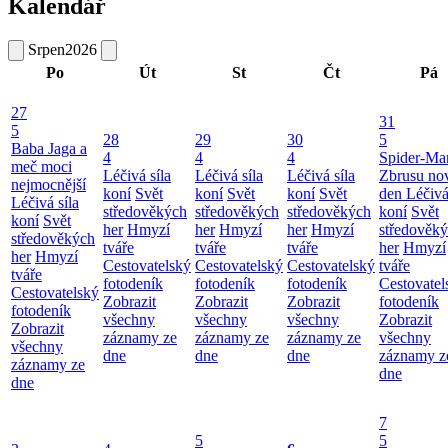
Kalendář
Srpen
2026
Po
Út
St
Čt
Pá
27
31
5
28
29
30
5
Baba Jaga a
4
4
4
Spider-Ma
meč moci
Léčivá síla
Léčivá síla
Léčivá síla
Zbrusu no
nejmocnější
koní
Svět
koní
Svět
koní
Svět
den
Léčivá
Léčivá síla
středověkých
středověkých
středověkých
koní
Svět
koní
Svět
her
Hmyzí
her
Hmyzí
her
Hmyzí
středověk
středověkých
tváře
tváře
tváře
her
Hmyzí
her
Hmyzí
Cestovatelský
Cestovatelský
Cestovatelský
tváře
tváře
fotodeník
fotodeník
fotodeník
Cestovatel
Cestovatelský
Zobrazit
Zobrazit
Zobrazit
fotodeník
fotodeník
všechny
všechny
všechny
Zobrazit
Zobrazit
záznamy ze
záznamy ze
záznamy ze
všechny
všechny
dne
dne
dne
záznamy z
záznamy ze
dne
dne
7
5
5