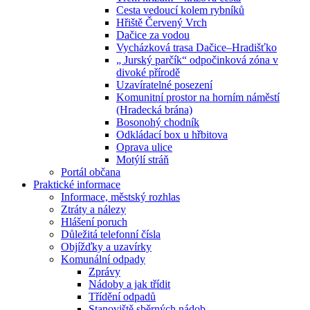
Cesta vedoucí kolem rybníků
Hřiště Červený Vrch
Dačice za vodou
Vycházková trasa Dačice–Hradišťko
„ Jurský parčík“ odpočinková zóna v
divoké přírodě
Uzavíratelné posezení
Komunitní prostor na horním náměstí
(Hradecká brána)
Bosonohý chodník
Odkládací box u hřbitova
Oprava ulice
Motýlí stráň
Portál občana
Praktické informace
Informace, městský rozhlas
Ztráty a nálezy
Hlášení poruch
Důležitá telefonní čísla
Objížďky a uzavírky
Komunální odpady
Zprávy
Nádoby a jak třídit
Třídění odpadů
Stanoviště sběrných nádob