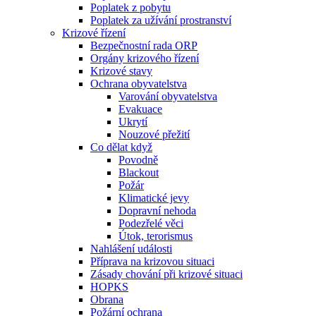
Poplatek z pobytu
Poplatek za užívání prostranství
Krizové řízení
Bezpečnostní rada ORP
Orgány krizového řízení
Krizové stavy
Ochrana obyvatelstva
Varování obyvatelstva
Evakuace
Ukrytí
Nouzové přežití
Co dělat když
Povodně
Blackout
Požár
Klimatické jevy
Dopravní nehoda
Podezřelé věci
Útok, terorismus
Nahlášení události
Příprava na krizovou situaci
Zásady chování při krizové situaci
HOPKS
Obrana
Požární ochrana