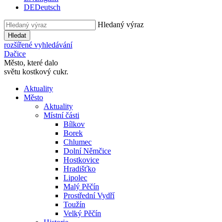
DE
Deutsch
Hledaný výraz
Hledat
rozšířené vyhledávání
Dačice
Město, které dalo
světu kostkový cukr.
Aktuality
Město
Aktuality
Místní části
Bílkov
Borek
Chlumec
Dolní Němčice
Hostkovice
Hradišťko
Lipolec
Malý Pěčín
Prostřední Vydří
Toužín
Velký Pěčín