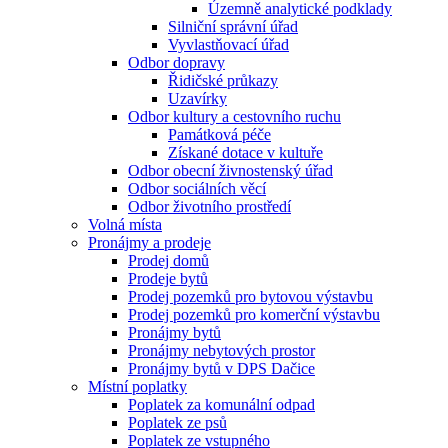
Územně analytické podklady
Silniční správní úřad
Vyvlastňovací úřad
Odbor dopravy
Řidičské průkazy
Uzavírky
Odbor kultury a cestovního ruchu
Památková péče
Získané dotace v kultuře
Odbor obecní živnostenský úřad
Odbor sociálních věcí
Odbor životního prostředí
Volná místa
Pronájmy a prodeje
Prodej domů
Prodeje bytů
Prodej pozemků pro bytovou výstavbu
Prodej pozemků pro komerční výstavbu
Pronájmy bytů
Pronájmy nebytových prostor
Pronájmy bytů v DPS Dačice
Místní poplatky
Poplatek za komunální odpad
Poplatek ze psů
Poplatek ze vstupného