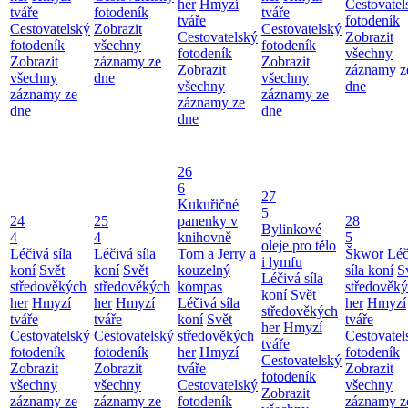
her
Hmyzí
Cestovatel
tváře
fotodeník
tváře
tváře
fotodeník
Cestovatelský
Zobrazit
Cestovatelský
Cestovatelský
Zobrazit
fotodeník
všechny
fotodeník
fotodeník
všechny
Zobrazit
záznamy ze
Zobrazit
Zobrazit
záznamy z
všechny
dne
všechny
všechny
dne
záznamy ze
záznamy ze
záznamy ze
dne
dne
dne
26
6
27
Kukuřičné
5
24
25
panenky v
28
Bylinkové
4
4
knihovně
5
oleje pro tělo
Léčivá síla
Léčivá síla
Tom a Jerry a
Škwor
Léč
i lymfu
koní
Svět
koní
Svět
kouzelný
síla koní
S
Léčivá síla
středověkých
středověkých
kompas
středověk
koní
Svět
her
Hmyzí
her
Hmyzí
Léčivá síla
her
Hmyzí
středověkých
tváře
tváře
koní
Svět
tváře
her
Hmyzí
Cestovatelský
Cestovatelský
středověkých
Cestovatel
tváře
fotodeník
fotodeník
her
Hmyzí
fotodeník
Cestovatelský
Zobrazit
Zobrazit
tváře
Zobrazit
fotodeník
všechny
všechny
Cestovatelský
všechny
Zobrazit
záznamy ze
záznamy ze
fotodeník
záznamy z