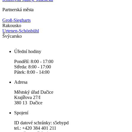
Partnerská města
Groß-Siegharts
Rakousko
Urtenen-Schönbühl
Švýcarsko
Úřední hodiny
Pondělí: 8:00 - 17:00
Středa: 8:00 - 17:00
Pátek: 8:00 - 14:00
Adresa
Městský úřad Dačice
Krajířova 27/I
380 13 Dačice
Spojení
ID datové schránky: s5ebypd
tel.: +420 384 401 211