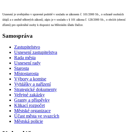
Usnesení je uveřejněno v upravené podobě v souladu se zákonem č. 101/2000 Sb., o ochraně osobních
údajů a o změně některých zákonů; zápis je v souladu s § 101 zákona č. 128/2000 Sb., o obcích (obecní
zřízení) pro oprávněné osoby k dispozici na Městském úřadu Dačice.
Samospráva
Zastupitelstvo
Usnesení zastupitelstva
Rada města
Usnesení rady
Starosta
Místostarosta
Výbory a komise
Vyhlášky a nařízení
Strategické dokumenty
Veřejné zakázky
Granty a příspěvky
Klikací rozpočet
Městské organizace
Účast města ve svazcích
Městská policie