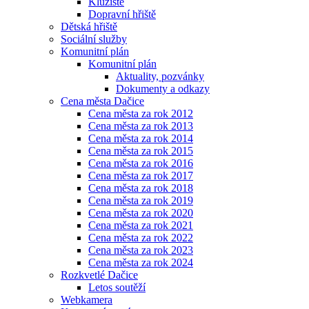
Kluziště
Dopravní hřiště
Dětská hřiště
Sociální služby
Komunitní plán
Komunitní plán
Aktuality, pozvánky
Dokumenty a odkazy
Cena města Dačice
Cena města za rok 2012
Cena města za rok 2013
Cena města za rok 2014
Cena města za rok 2015
Cena města za rok 2016
Cena města za rok 2017
Cena města za rok 2018
Cena města za rok 2019
Cena města za rok 2020
Cena města za rok 2021
Cena města za rok 2022
Cena města za rok 2023
Cena města za rok 2024
Rozkvetlé Dačice
Letos soutěží
Webkamera