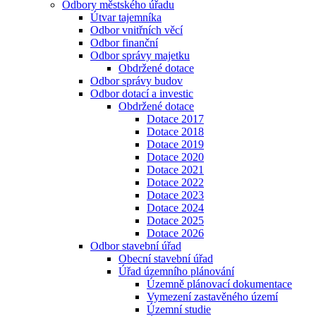
Odbory městského úřadu
Útvar tajemníka
Odbor vnitřních věcí
Odbor finanční
Odbor správy majetku
Obdržené dotace
Odbor správy budov
Odbor dotací a investic
Obdržené dotace
Dotace 2017
Dotace 2018
Dotace 2019
Dotace 2020
Dotace 2021
Dotace 2022
Dotace 2023
Dotace 2024
Dotace 2025
Dotace 2026
Odbor stavební úřad
Obecní stavební úřad
Úřad územního plánování
Územně plánovací dokumentace
Vymezení zastavěného území
Územní studie