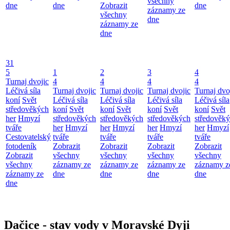
všechny
dne
dne
Zobrazit
dne
záznamy ze
všechny
dne
záznamy ze
dne
31
5
1
2
3
4
Turnaj dvojic
4
4
4
4
Léčivá síla
Turnaj dvojic
Turnaj dvojic
Turnaj dvojic
Turnaj dvo
koní
Svět
Léčivá síla
Léčivá síla
Léčivá síla
Léčivá síla
středověkých
koní
Svět
koní
Svět
koní
Svět
koní
Svět
her
Hmyzí
středověkých
středověkých
středověkých
středověk
tváře
her
Hmyzí
her
Hmyzí
her
Hmyzí
her
Hmyzí
Cestovatelský
tváře
tváře
tváře
tváře
fotodeník
Zobrazit
Zobrazit
Zobrazit
Zobrazit
Zobrazit
všechny
všechny
všechny
všechny
všechny
záznamy ze
záznamy ze
záznamy ze
záznamy z
záznamy ze
dne
dne
dne
dne
dne
Dačice - stav vody v Moravské Dyji