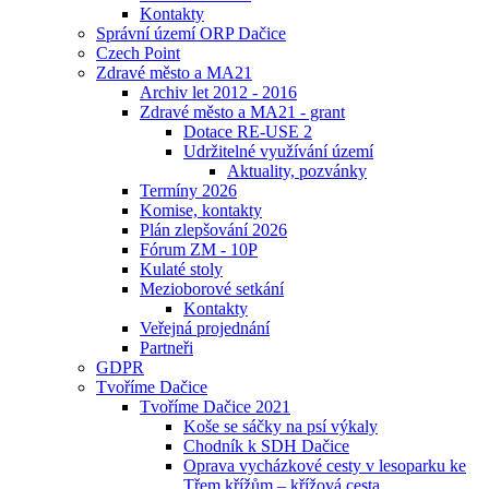
Kontakty
Správní území ORP Dačice
Czech Point
Zdravé město a MA21
Archiv let 2012 - 2016
Zdravé město a MA21 - grant
Dotace RE-USE 2
Udržitelné využívání území
Aktuality, pozvánky
Termíny 2026
Komise, kontakty
Plán zlepšování 2026
Fórum ZM - 10P
Kulaté stoly
Mezioborové setkání
Kontakty
Veřejná projednání
Partneři
GDPR
Tvoříme Dačice
Tvoříme Dačice 2021
Koše se sáčky na psí výkaly
Chodník k SDH Dačice
Oprava vycházkové cesty v lesoparku ke
Třem křížům – křížová cesta