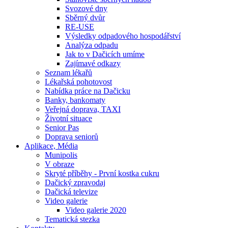
Svozové dny
Sběrný dvůr
RE-USE
Výsledky odpadového hospodářství
Analýza odpadu
Jak to v Dačicích umíme
Zajímavé odkazy
Seznam lékařů
Lékařská pohotovost
Nabídka práce na Dačicku
Banky, bankomaty
Veřejná doprava, TAXI
Životní situace
Senior Pas
Doprava seniorů
Aplikace, Média
Munipolis
V obraze
Skryté příběhy - První kostka cukru
Dačický zpravodaj
Dačická televize
Video galerie
Video galerie 2020
Tematická stezka