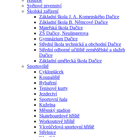
Historie
Světové prvenství
Školská zařízení
Základní škola J. A. Komenského Dačice
Základní škola B. Němcové Dačice
Mateřská škola Dačice
ZŠ Dačice, Neulingerova
Gymnázium Dačice
Střední škola technická a obchodní Dačice
Střední odborné učiliště zemědělské a služeb
Dačice
Základní umělecká škola Dačice
Sportoviště
Cykloplácek
Koupaliště
Rybaření
Tenisové kurty
Jezdectví
Sportovní hala
Kuželna
Městský stadion
Skateboardové hřiště
Workoutové hřiště
Víceúčelová sportovní hřiště
Střelnice