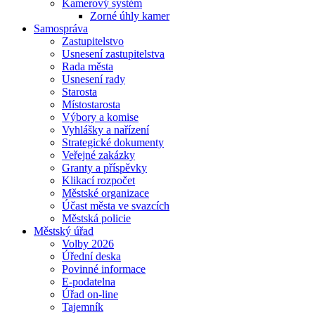
Kamerový systém
Zorné úhly kamer
Samospráva
Zastupitelstvo
Usnesení zastupitelstva
Rada města
Usnesení rady
Starosta
Místostarosta
Výbory a komise
Vyhlášky a nařízení
Strategické dokumenty
Veřejné zakázky
Granty a příspěvky
Klikací rozpočet
Městské organizace
Účast města ve svazcích
Městská policie
Městský úřad
Volby 2026
Úřední deska
Povinné informace
E-podatelna
Úřad on-line
Tajemník