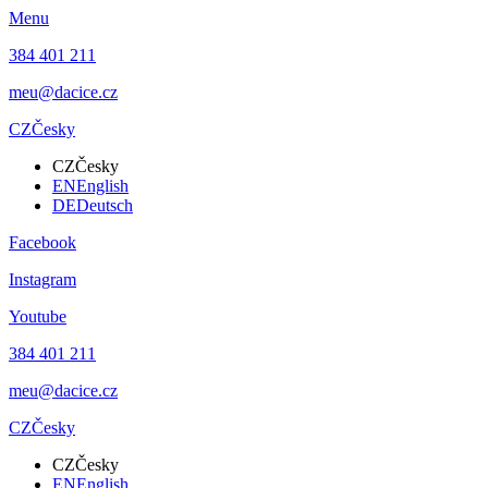
Menu
384 401 211
meu@dacice.cz
CZ
Česky
CZ
Česky
EN
English
DE
Deutsch
Facebook
Instagram
Youtube
384 401 211
meu@dacice.cz
CZ
Česky
CZ
Česky
EN
English