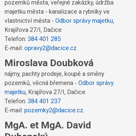
pozemků města, veřejné zakázky, údržba
majetku města - kanalizace a rybníky ve
vlastnictví města -
Odbor správy majetku
,
Krajířova 27/I, Dačice
Telefon:
384 401 285
E-mail:
opravy2@dacice.cz
Miroslava Doubková
nájmy, pachty prodeje, koupě a směny
pozemků, věcná břemena -
Odbor správy
majetku
,
Krajířova 27/I, Dačice
Telefon:
384 401 237
E-mail:
pozemky2@dacice.cz
MgA. et MgA. David