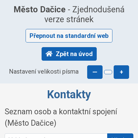
Město Dačice
- Zjednodušená
verze stránek
Přepnout na standardní web
Zpět na úvod
Nastavení velikosti písma
—
+
Kontakty
Seznam osob a kontaktní spojení
(Město Dačice)
Vyhledat osobu: