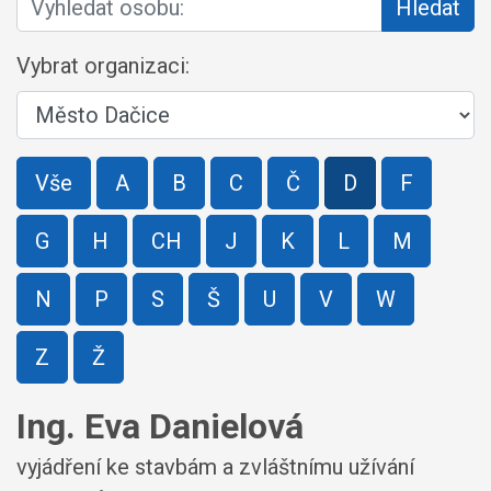
Hledat
Vybrat organizaci:
Vše
A
B
C
Č
D
F
G
H
CH
J
K
L
M
N
P
S
Š
U
V
W
Z
Ž
Ing. Eva Danielová
vyjádření ke stavbám a zvláštnímu užívání