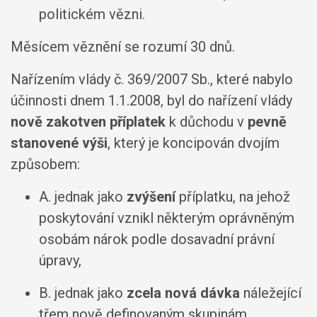
politickém vězni.
Měsícem věznění se rozumí 30 dnů.
Nařízením vlády č. 369/2007 Sb., které nabylo
účinnosti dnem 1.1.2008, byl do nařízení vlády
nově zakotven příplatek
k důchodu v
pevně
stanovené výši
, který je koncipován dvojím
způsobem:
A. jednak jako
zvýšení
příplatku, na jehož
poskytování vznikl některým oprávněným
osobám nárok podle dosavadní právní
úpravy,
B. jednak jako
zcela nová dávka
náležející
třem nově definovaným skupinám