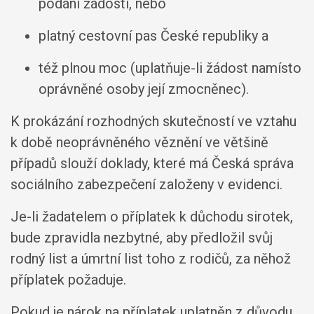
podání žádosti, nebo
platný cestovní pas České republiky a
též plnou moc (uplatňuje-li žádost namísto
oprávněné osoby její zmocněnec).
K prokázání rozhodných skutečností ve vztahu
k době neoprávněného věznění ve většině
případů slouží doklady, které má Česká správa
sociálního zabezpečení založeny v evidenci.
Je-li žadatelem o příplatek k důchodu sirotek,
bude zpravidla nezbytné, aby předložil svůj
rodný list a úmrtní list toho z rodičů, za něhož
příplatek požaduje.
Pokud je nárok na příplatek uplatněn z důvodu