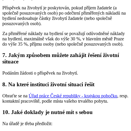
Příspěvek na živobytí je poskytován, pokud příjem žadatele (a
společně posuzovaných osob) po odečtení přiměřených nákladů na
bydlení nedosahuje částky živobytí žadatele (nebo společně
posuzovaných osob).
Za přiměřené náklady na bydlení se považují odůvodněné náklady
na bydlení, maximálně však do výše 30 %, v hlavním městě Praze
do výše 35 %, příjmu osoby (nebo společně posuzovaných osob).
7. Jakým způsobem můžete zahájit řešení životní
situace
Podáním žádosti o příspěvek na živobytí.
8. Na které instituci životní situaci řešit
Obraťte se na
Úřad práce České republiky - krajskou pobočku
, resp.
kontaktní pracoviště, podle místa vašeho trvalého pobytu.
10. Jaké doklady je nutné mít s sebou
Na úřadě je třeba předložit: