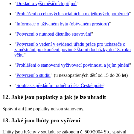
"
Doklad o výši měsíčních příjmů
"
"
Prohlášení o celkových sociálních a majetkových poměrech
"
"
Informace o užívaném bytu (obývaném prostoru)
"
"
Potvrzení o nutnosti dietního stravování
"
"
Potvrzení o vedení v evidenci úřadu práce pro uchazeče o
zaměstnání po skončení povinné školní docházky do 18. roku
věku
"
"
Prohlášení o stanovené vyživovací povinnosti a jejím plnění
"
"
Potvrzení o studiu
" (u nezaopatřených dětí od 15 do 26 let)
"
Souhlas s předáním rodného čísla České poště
"
12. Jaké jsou poplatky a jak je lze uhradit
Správní ani jiné poplatky nejsou stanoveny.
13. Jaké jsou lhůty pro vyřízení
Lhůty jsou řešeny v souladu se zákonem č. 500/2004 Sb., správní