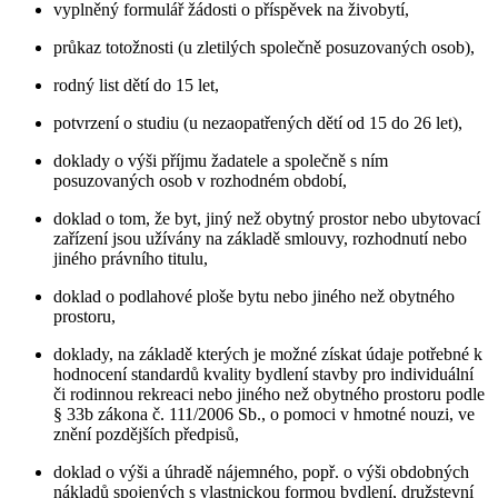
vyplněný formulář žádosti o příspěvek na živobytí,
průkaz totožnosti (u zletilých společně posuzovaných osob),
rodný list dětí do 15 let,
potvrzení o studiu (u nezaopatřených dětí od 15 do 26 let),
doklady o výši příjmu žadatele a společně s ním
posuzovaných osob v rozhodném období,
doklad o tom, že byt, jiný než obytný prostor nebo ubytovací
zařízení jsou užívány na základě smlouvy, rozhodnutí nebo
jiného právního titulu,
doklad o podlahové ploše bytu nebo jiného než obytného
prostoru,
doklady, na základě kterých je možné získat údaje potřebné k
hodnocení standardů kvality bydlení stavby pro individuální
či rodinnou rekreaci nebo jiného než obytného prostoru podle
§ 33b zákona č. 111/2006 Sb., o pomoci v hmotné nouzi, ve
znění pozdějších předpisů,
doklad o výši a úhradě nájemného, popř. o výši obdobných
nákladů spojených s vlastnickou formou bydlení, družstevní