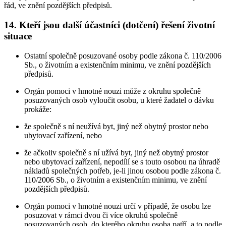
řád, ve znění pozdějších předpisů.
14. Kteří jsou další účastníci (dotčení) řešení životní
situace
Ostatní společně posuzované osoby podle zákona č. 110/2006
Sb., o životním a existenčním minimu, ve znění pozdějších
předpisů.
Orgán pomoci v hmotné nouzi může z okruhu společně
posuzovaných osob vyloučit osobu, u které žadatel o dávku
prokáže:
že společně s ní neužívá byt, jiný než obytný prostor nebo
ubytovací zařízení, nebo
že ačkoliv společně s ní užívá byt, jiný než obytný prostor
nebo ubytovací zařízení, nepodílí se s touto osobou na úhradě
nákladů společných potřeb, je-li jinou osobou podle zákona č.
110/2006 Sb., o životním a existenčním minimu, ve znění
pozdějších předpisů.
Orgán pomoci v hmotné nouzi určí v případě, že osobu lze
posuzovat v rámci dvou či více okruhů společně
posuzovaných osob, do kterého okruhu osoba patří, a to podle