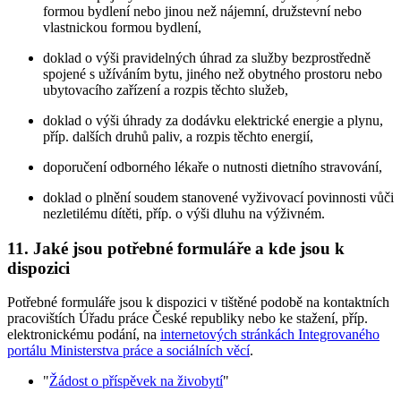
formou bydlení nebo jinou než nájemní, družstevní nebo
vlastnickou formou bydlení,
doklad o výši pravidelných úhrad za služby bezprostředně
spojené s užíváním bytu, jiného než obytného prostoru nebo
ubytovacího zařízení a rozpis těchto služeb,
doklad o výši úhrady za dodávku elektrické energie a plynu,
příp. dalších druhů paliv, a rozpis těchto energií,
doporučení odborného lékaře o nutnosti dietního stravování,
doklad o plnění soudem stanovené vyživovací povinnosti vůči
nezletilému dítěti, příp. o výši dluhu na výživném.
11. Jaké jsou potřebné formuláře a kde jsou k
dispozici
Potřebné formuláře jsou k dispozici v tištěné podobě na kontaktních
pracovištích Úřadu práce České republiky nebo ke stažení, příp.
elektronickému podání, na
internetových stránkách Integrovaného
portálu Ministerstva práce a sociálních věcí
.
"
Žádost o příspěvek na živobytí
"