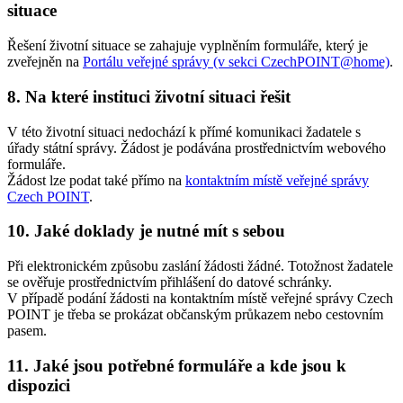
situace
Řešení životní situace se zahajuje vyplněním formuláře, který je
zveřejněn na
Portálu veřejné správy (v sekci CzechPOINT@home)
.
8. Na které instituci životní situaci řešit
V této životní situaci nedochází k přímé komunikaci žadatele s
úřady státní správy. Žádost je podávána prostřednictvím webového
formuláře.
Žádost lze podat také přímo na
kontaktním místě veřejné správy
Czech POINT
.
10. Jaké doklady je nutné mít s sebou
Při elektronickém způsobu zaslání žádosti žádné. Totožnost žadatele
se ověřuje prostřednictvím přihlášení do datové schránky.
V případě podání žádosti na kontaktním místě veřejné správy Czech
POINT je třeba se prokázat občanským průkazem nebo cestovním
pasem.
11. Jaké jsou potřebné formuláře a kde jsou k
dispozici