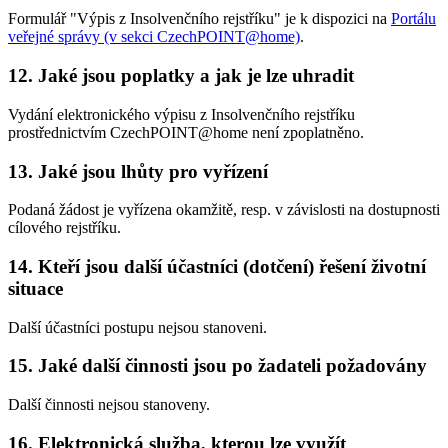
Formulář "Výpis z Insolvenčního rejstříku" je k dispozici na
Portálu
veřejné správy (v sekci CzechPOINT@home)
.
12. Jaké jsou poplatky a jak je lze uhradit
Vydání elektronického výpisu z Insolvenčního rejstříku
prostřednictvím CzechPOINT@home není zpoplatněno.
13. Jaké jsou lhůty pro vyřízení
Podaná žádost je vyřízena okamžitě, resp. v závislosti na dostupnosti
cílového rejstříku.
14. Kteří jsou další účastníci (dotčení) řešení životní
situace
Další účastníci postupu nejsou stanoveni.
15. Jaké další činnosti jsou po žadateli požadovány
Další činnosti nejsou stanoveny.
16. Elektronická služba, kterou lze využít