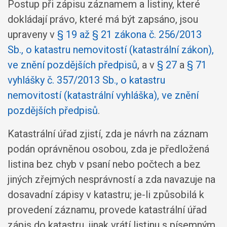
Postup při zápisu záznamem a listiny, které
dokládají právo, které má být zapsáno, jsou
upraveny v
§ 19 až § 21 zákona č. 256/2013
Sb., o katastru nemovitostí (katastrální zákon),
ve znění pozdějších předpisů
, a v
§ 27
a
§ 71
vyhlášky č. 357/2013 Sb., o katastru
nemovitostí (katastrální vyhláška), ve znění
pozdějších předpisů
.
Katastrální úřad zjistí, zda je návrh na záznam
podán oprávněnou osobou, zda je předložená
listina bez chyb v psaní nebo počtech a bez
jiných zřejmých nesprávností a zda navazuje na
dosavadní zápisy v katastru; je-li způsobilá k
provedení záznamu, provede katastrální úřad
zápis do katastru, jinak vrátí listinu s písemným