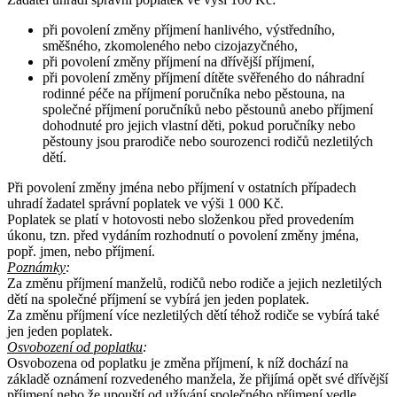
při povolení změny příjmení hanlivého, výstředního,
směšného, zkomoleného nebo cizojazyčného,
při povolení změny příjmení na dřívější příjmení,
při povolení změny příjmení dítěte svěřeného do náhradní
rodinné péče na příjmení poručníka nebo pěstouna, na
společné příjmení poručníků nebo pěstounů anebo příjmení
dohodnuté pro jejich vlastní děti, pokud poručníky nebo
pěstouny jsou prarodiče nebo sourozenci rodičů nezletilých
dětí.
Při povolení změny jména nebo příjmení v ostatních případech
uhradí žadatel správní poplatek ve výši 1 000 Kč.
Poplatek se platí v hotovosti nebo složenkou před provedením
úkonu, tzn. před vydáním rozhodnutí o povolení změny jména,
popř. jmen, nebo příjmení.
Poznámky
:
Za změnu příjmení manželů, rodičů nebo rodiče a jejich nezletilých
dětí na společné příjmení se vybírá jen jeden poplatek.
Za změnu příjmení více nezletilých dětí téhož rodiče se vybírá také
jen jeden poplatek.
Osvobození od poplatku
:
Osvobozena od poplatku je změna příjmení, k níž dochází na
základě oznámení rozvedeného manžela, že přijímá opět své dřívější
příjmení nebo že upouští od užívání společného příjmení vedle