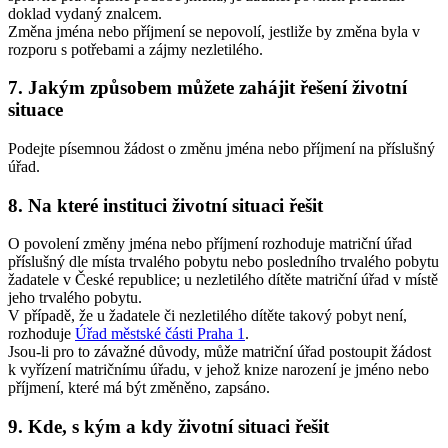
doklad vydaný znalcem.
Změna jména nebo příjmení se nepovolí, jestliže by změna byla v
rozporu s potřebami a zájmy nezletilého.
7. Jakým způsobem můžete zahájit řešení životní
situace
Podejte písemnou žádost o změnu jména nebo příjmení na příslušný
úřad.
8. Na které instituci životní situaci řešit
O povolení změny jména nebo příjmení rozhoduje matriční úřad
příslušný dle místa trvalého pobytu nebo posledního trvalého pobytu
žadatele v České republice; u nezletilého dítěte matriční úřad v místě
jeho trvalého pobytu.
V případě, že u žadatele či nezletilého dítěte takový pobyt není,
rozhoduje
Úřad městské části Praha 1
.
Jsou-li pro to závažné důvody, může matriční úřad postoupit žádost
k vyřízení matričnímu úřadu, v jehož knize narození je jméno nebo
příjmení, které má být změněno, zapsáno.
9. Kde, s kým a kdy životní situaci řešit