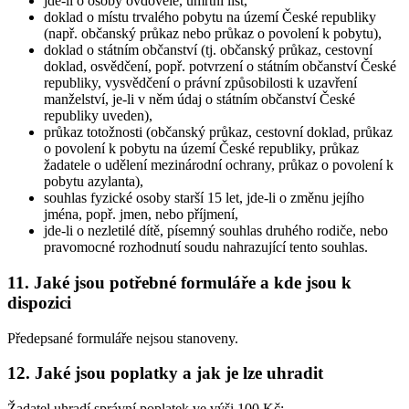
jde-li o osoby ovdovělé, úmrtní list,
doklad o místu trvalého pobytu na území České republiky
(např. občanský průkaz nebo průkaz o povolení k pobytu),
doklad o státním občanství (tj. občanský průkaz, cestovní
doklad, osvědčení, popř. potvrzení o státním občanství České
republiky, vysvědčení o právní způsobilosti k uzavření
manželství, je-li v něm údaj o státním občanství České
republiky uveden),
průkaz totožnosti (občanský průkaz, cestovní doklad, průkaz
o povolení k pobytu na území České republiky, průkaz
žadatele o udělení mezinárodní ochrany, průkaz o povolení k
pobytu azylanta),
souhlas fyzické osoby starší 15 let, jde-li o změnu jejího
jména, popř. jmen, nebo příjmení,
jde-li o nezletilé dítě, písemný souhlas druhého rodiče, nebo
pravomocné rozhodnutí soudu nahrazující tento souhlas.
11. Jaké jsou potřebné formuláře a kde jsou k
dispozici
Předepsané formuláře nejsou stanoveny.
12. Jaké jsou poplatky a jak je lze uhradit
Žadatel uhradí správní poplatek ve výši 100 Kč: