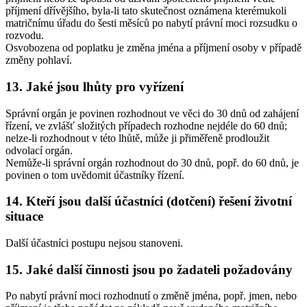
příjmení dřívějšího, byla-li tato skutečnost oznámena kterémukoli
matričnímu úřadu do šesti měsíců po nabytí právní moci rozsudku o
rozvodu.
Osvobozena od poplatku je změna jména a příjmení osoby v případě
změny pohlaví.
13. Jaké jsou lhůty pro vyřízení
Správní orgán je povinen rozhodnout ve věci do 30 dnů od zahájení
řízení, ve zvlášť složitých případech rozhodne nejdéle do 60 dnů;
nelze-li rozhodnout v této lhůtě, může ji přiměřeně prodloužit
odvolací orgán.
Nemůže-li správní orgán rozhodnout do 30 dnů, popř. do 60 dnů, je
povinen o tom uvědomit účastníky řízení.
14. Kteří jsou další účastníci (dotčení) řešení životní
situace
Další účastníci postupu nejsou stanoveni.
15. Jaké další činnosti jsou po žadateli požadovány
Po nabytí právní moci rozhodnutí o změně jména, popř. jmen, nebo