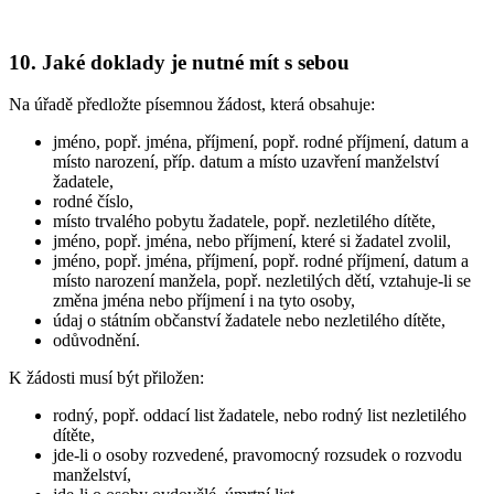
10. Jaké doklady je nutné mít s sebou
Na úřadě předložte písemnou žádost, která obsahuje:
jméno, popř. jména, příjmení, popř. rodné příjmení, datum a
místo narození, příp. datum a místo uzavření manželství
žadatele,
rodné číslo,
místo trvalého pobytu žadatele, popř. nezletilého dítěte,
jméno, popř. jména, nebo příjmení, které si žadatel zvolil,
jméno, popř. jména, příjmení, popř. rodné příjmení, datum a
místo narození manžela, popř. nezletilých dětí, vztahuje-li se
změna jména nebo příjmení i na tyto osoby,
údaj o státním občanství žadatele nebo nezletilého dítěte,
odůvodnění.
K žádosti musí být přiložen:
rodný, popř. oddací list žadatele, nebo rodný list nezletilého
dítěte,
jde-li o osoby rozvedené, pravomocný rozsudek o rozvodu
manželství,