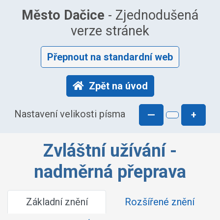
Město Dačice
- Zjednodušená
verze stránek
Přepnout na standardní web
Zpět na úvod
Nastavení velikosti písma
—
+
Zvláštní užívání -
nadměrná přeprava
Základní znění
Rozšířené znění