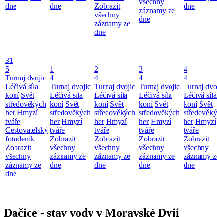
všechny
dne
dne
Zobrazit
dne
záznamy ze
všechny
dne
záznamy ze
dne
31
5
1
2
3
4
Turnaj dvojic
4
4
4
4
Léčivá síla
Turnaj dvojic
Turnaj dvojic
Turnaj dvojic
Turnaj dvo
koní
Svět
Léčivá síla
Léčivá síla
Léčivá síla
Léčivá síla
středověkých
koní
Svět
koní
Svět
koní
Svět
koní
Svět
her
Hmyzí
středověkých
středověkých
středověkých
středověk
tváře
her
Hmyzí
her
Hmyzí
her
Hmyzí
her
Hmyzí
Cestovatelský
tváře
tváře
tváře
tváře
fotodeník
Zobrazit
Zobrazit
Zobrazit
Zobrazit
Zobrazit
všechny
všechny
všechny
všechny
všechny
záznamy ze
záznamy ze
záznamy ze
záznamy z
záznamy ze
dne
dne
dne
dne
dne
Dačice - stav vody v Moravské Dyji