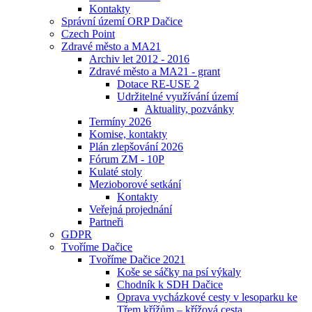
Kontakty
Správní území ORP Dačice
Czech Point
Zdravé město a MA21
Archiv let 2012 - 2016
Zdravé město a MA21 - grant
Dotace RE-USE 2
Udržitelné využívání území
Aktuality, pozvánky
Termíny 2026
Komise, kontakty
Plán zlepšování 2026
Fórum ZM - 10P
Kulaté stoly
Mezioborové setkání
Kontakty
Veřejná projednání
Partneři
GDPR
Tvoříme Dačice
Tvoříme Dačice 2021
Koše se sáčky na psí výkaly
Chodník k SDH Dačice
Oprava vycházkové cesty v lesoparku ke
Třem křížům – křížová cesta