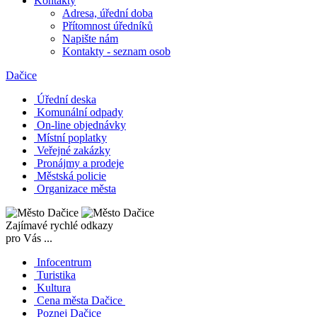
Kontakty
Adresa, úřední doba
Přítomnost úředníků
Napište nám
Kontakty - seznam osob
Dačice
Úřední deska
Komunální odpady
On-line objednávky
Místní poplatky
Veřejné zakázky
Pronájmy a prodeje
Městská policie
Organizace města
Zajímavé rychlé odkazy
pro Vás ...
Infocentrum
Turistika
Kultura
Cena města Dačice
Poznej Dačice