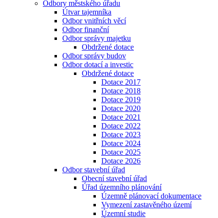
Odbory městského úřadu
Útvar tajemníka
Odbor vnitřních věcí
Odbor finanční
Odbor správy majetku
Obdržené dotace
Odbor správy budov
Odbor dotací a investic
Obdržené dotace
Dotace 2017
Dotace 2018
Dotace 2019
Dotace 2020
Dotace 2021
Dotace 2022
Dotace 2023
Dotace 2024
Dotace 2025
Dotace 2026
Odbor stavební úřad
Obecní stavební úřad
Úřad územního plánování
Územně plánovací dokumentace
Vymezení zastavěného území
Územní studie