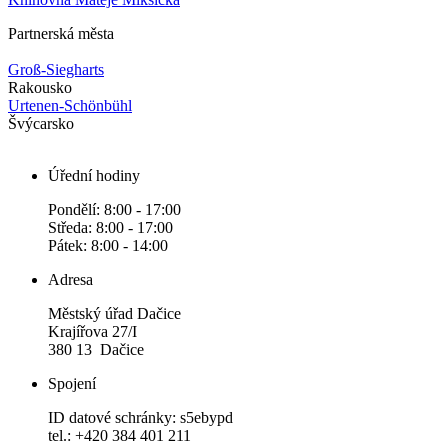
Partnerská města
Groß-Siegharts
Rakousko
Urtenen-Schönbühl
Švýcarsko
Úřední hodiny
Pondělí: 8:00 - 17:00
Středa: 8:00 - 17:00
Pátek: 8:00 - 14:00
Adresa
Městský úřad Dačice
Krajířova 27/I
380 13 Dačice
Spojení
ID datové schránky: s5ebypd
tel.: +420 384 401 211