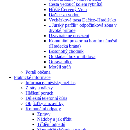
Cesta vedoucí kolem rybníků
Hřiště Červený Vrch
Dačice za vodou
Vycházková trasa Dačice–Hradišťko
„ Jurský parčík“ odpočinková zóna v
divoké přírodě
Uzavíratelné posezení
Komunitní prostor na horním náměstí
(Hradecká brána)
Bosonohý chodník
Odkládací box u hřbitova
Oprava ulice
Motýlí stráň
Portál občana
Praktické informace
Informace, městský rozhlas
Ztráty a nálezy
Hlášení poruch
Důležitá telefonní čísla
Objížďky a uzavírky
Komunální odpady
Zprávy
Nádoby a jak třídit
Třídění odpadů
Stanoviště sběrných nádob