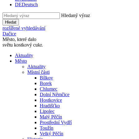
DE
Deutsch
Hledaný výraz
Hledat
rozšířené vyhledávání
Dačice
Město, které dalo
světu kostkový cukr.
Aktuality
Město
Aktuality
Místní části
Bílkov
Borek
Chlumec
Dolní Němčice
Hostkovice
Hradišťko
Lipolec
Malý Pěčín
Prostřední Vydří
Toužín
Velký Pěčín