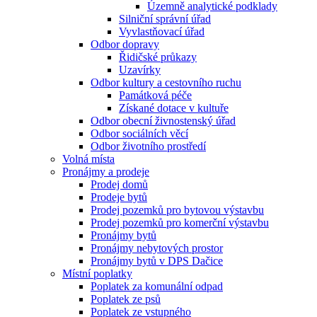
Územně analytické podklady
Silniční správní úřad
Vyvlastňovací úřad
Odbor dopravy
Řidičské průkazy
Uzavírky
Odbor kultury a cestovního ruchu
Památková péče
Získané dotace v kultuře
Odbor obecní živnostenský úřad
Odbor sociálních věcí
Odbor životního prostředí
Volná místa
Pronájmy a prodeje
Prodej domů
Prodeje bytů
Prodej pozemků pro bytovou výstavbu
Prodej pozemků pro komerční výstavbu
Pronájmy bytů
Pronájmy nebytových prostor
Pronájmy bytů v DPS Dačice
Místní poplatky
Poplatek za komunální odpad
Poplatek ze psů
Poplatek ze vstupného