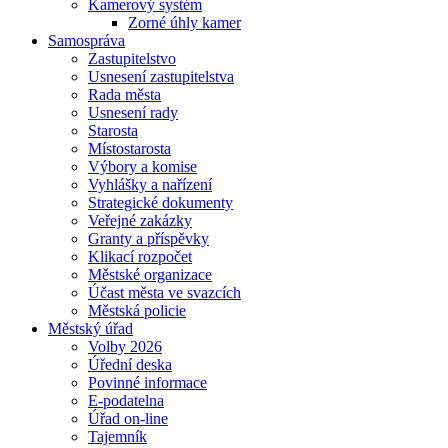
Kamerový systém
Zorné úhly kamer
Samospráva
Zastupitelstvo
Usnesení zastupitelstva
Rada města
Usnesení rady
Starosta
Místostarosta
Výbory a komise
Vyhlášky a nařízení
Strategické dokumenty
Veřejné zakázky
Granty a příspěvky
Klikací rozpočet
Městské organizace
Účast města ve svazcích
Městská policie
Městský úřad
Volby 2026
Úřední deska
Povinné informace
E-podatelna
Úřad on-line
Tajemník