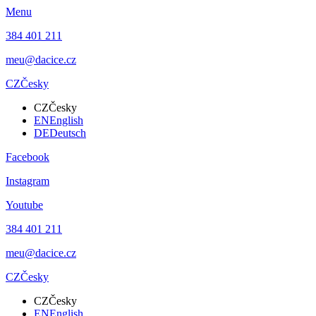
Menu
384 401 211
meu@dacice.cz
CZ
Česky
CZ
Česky
EN
English
DE
Deutsch
Facebook
Instagram
Youtube
384 401 211
meu@dacice.cz
CZ
Česky
CZ
Česky
EN
English