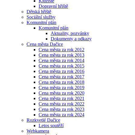
Kluziště
Dopravní hřiště
Dětská hřiště
Sociální služby
Komunitní plán
Komunitní plán
Aktuality, pozvánky
Dokumenty a odkazy
Cena města Dačice
Cena města za rok 2012
Cena města za rok 2013
Cena města za rok 2014
Cena města za rok 2015
Cena města za rok 2016
Cena města za rok 2017
Cena města za rok 2018
Cena města za rok 2019
Cena města za rok 2020
Cena města za rok 2021
Cena města za rok 2022
Cena města za rok 2023
Cena města za rok 2024
Rozkvetlé Dačice
Letos soutěží
Webkamera