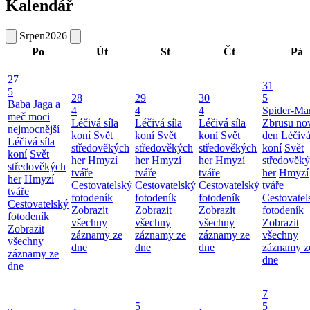
Kalendář
Srpen
2026
Po
Út
St
Čt
Pá
27
31
5
28
29
30
5
Baba Jaga a
4
4
4
Spider-Ma
meč moci
Léčivá síla
Léčivá síla
Léčivá síla
Zbrusu no
nejmocnější
koní
Svět
koní
Svět
koní
Svět
den
Léčivá
Léčivá síla
středověkých
středověkých
středověkých
koní
Svět
koní
Svět
her
Hmyzí
her
Hmyzí
her
Hmyzí
středověk
středověkých
tváře
tváře
tváře
her
Hmyzí
her
Hmyzí
Cestovatelský
Cestovatelský
Cestovatelský
tváře
tváře
fotodeník
fotodeník
fotodeník
Cestovatel
Cestovatelský
Zobrazit
Zobrazit
Zobrazit
fotodeník
fotodeník
všechny
všechny
všechny
Zobrazit
Zobrazit
záznamy ze
záznamy ze
záznamy ze
všechny
všechny
dne
dne
dne
záznamy z
záznamy ze
dne
dne
7
5
5