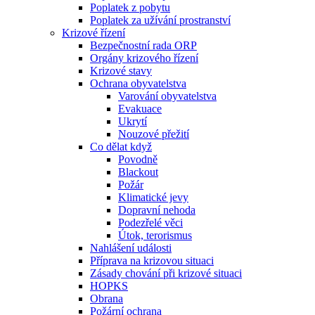
Poplatek z pobytu
Poplatek za užívání prostranství
Krizové řízení
Bezpečnostní rada ORP
Orgány krizového řízení
Krizové stavy
Ochrana obyvatelstva
Varování obyvatelstva
Evakuace
Ukrytí
Nouzové přežití
Co dělat když
Povodně
Blackout
Požár
Klimatické jevy
Dopravní nehoda
Podezřelé věci
Útok, terorismus
Nahlášení události
Příprava na krizovou situaci
Zásady chování při krizové situaci
HOPKS
Obrana
Požární ochrana