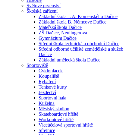
Historie
Světové prvenství
Školská zařízení
Základní škola J. A. Komenského Dačice
Základní škola B. Němcové Dačice
Mateřská škola Dačice
ZŠ Dačice, Neulingerova
Gymnázium Dačice
Střední škola technická a obchodní Dačice
Střední odborné učiliště zemědělské a služeb
Dačice
Základní umělecká škola Dačice
Sportoviště
Cykloplácek
Koupaliště
Rybaření
Tenisové kurty
Jezdectví
Sportovní hala
Kuželna
Městský stadion
Skateboardové hřiště
Workoutové hřiště
Víceúčelová sportovní hřiště
Střelnice