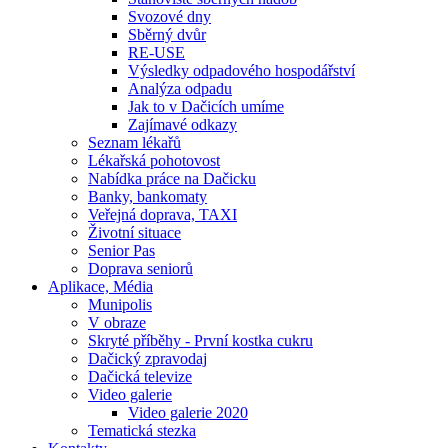
Svozové dny
Sběrný dvůr
RE-USE
Výsledky odpadového hospodářství
Analýza odpadu
Jak to v Dačicích umíme
Zajímavé odkazy
Seznam lékařů
Lékařská pohotovost
Nabídka práce na Dačicku
Banky, bankomaty
Veřejná doprava, TAXI
Životní situace
Senior Pas
Doprava seniorů
Aplikace, Média
Munipolis
V obraze
Skryté příběhy - První kostka cukru
Dačický zpravodaj
Dačická televize
Video galerie
Video galerie 2020
Tematická stezka