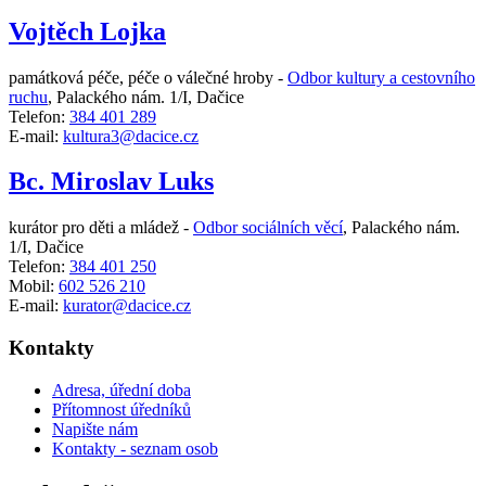
Vojtěch Lojka
památková péče, péče o válečné hroby -
Odbor kultury a cestovního
ruchu
,
Palackého nám. 1/I, Dačice
Telefon:
384 401 289
E-mail:
kultura3@dacice.cz
Bc. Miroslav Luks
kurátor pro děti a mládež -
Odbor sociálních věcí
,
Palackého nám.
1/I, Dačice
Telefon:
384 401 250
Mobil:
602 526 210
E-mail:
kurator@dacice.cz
Kontakty
Adresa, úřední doba
Přítomnost úředníků
Napište nám
Kontakty - seznam osob