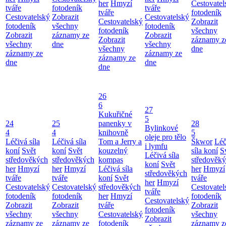
her
Hmyzí
Cestovatel
tváře
fotodeník
tváře
tváře
fotodeník
Cestovatelský
Zobrazit
Cestovatelský
Cestovatelský
Zobrazit
fotodeník
všechny
fotodeník
fotodeník
všechny
Zobrazit
záznamy ze
Zobrazit
Zobrazit
záznamy z
všechny
dne
všechny
všechny
dne
záznamy ze
záznamy ze
záznamy ze
dne
dne
dne
26
6
27
Kukuřičné
5
24
25
panenky v
28
Bylinkové
4
4
knihovně
5
oleje pro tělo
Léčivá síla
Léčivá síla
Tom a Jerry a
Škwor
Léč
i lymfu
koní
Svět
koní
Svět
kouzelný
síla koní
S
Léčivá síla
středověkých
středověkých
kompas
středověk
koní
Svět
her
Hmyzí
her
Hmyzí
Léčivá síla
her
Hmyzí
středověkých
tváře
tváře
koní
Svět
tváře
her
Hmyzí
Cestovatelský
Cestovatelský
středověkých
Cestovatel
tváře
fotodeník
fotodeník
her
Hmyzí
fotodeník
Cestovatelský
Zobrazit
Zobrazit
tváře
Zobrazit
fotodeník
všechny
všechny
Cestovatelský
všechny
Zobrazit
záznamy ze
záznamy ze
fotodeník
záznamy z