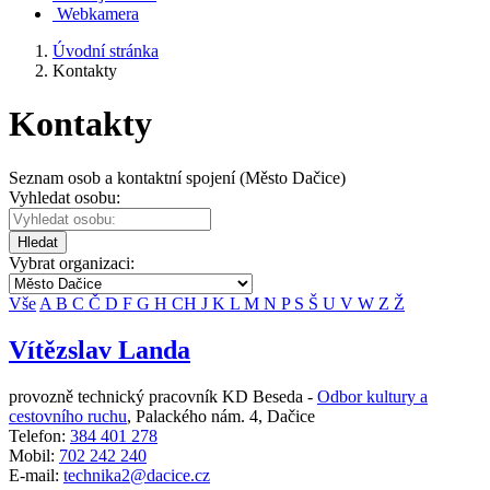
Webkamera
Úvodní stránka
Kontakty
Kontakty
Seznam osob a kontaktní spojení (Město Dačice)
Vyhledat osobu:
Hledat
Vybrat organizaci:
Vše
A
B
C
Č
D
F
G
H
CH
J
K
L
M
N
P
S
Š
U
V
W
Z
Ž
Vítězslav Landa
provozně technický pracovník KD Beseda -
Odbor kultury a
cestovního ruchu
,
Palackého nám. 4, Dačice
Telefon:
384 401 278
Mobil:
702 242 240
E-mail:
technika2@dacice.cz