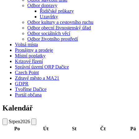
Odbor dopravy
Řidičské průkazy
Uzavírky
Odbor kultury a cestovního ruchu
Odbor obecní živnostenský úřad
Odbor sociálních věcí
Odbor životního prostředí
Volná místa
Pronájmy a prodeje
Místní poplatky
Krizové řízení
Správní území ORP Dačice
Czech Point
Zdravé město a MA21
GDPR
Tvoříme Dačice
Portál občana
Kalendář
Srpen
2026
Po
Út
St
Čt
Pá