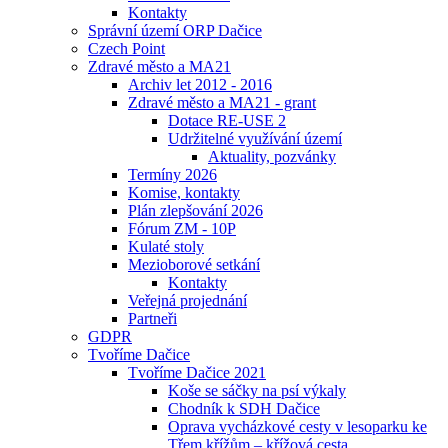
Kontakty
Správní území ORP Dačice
Czech Point
Zdravé město a MA21
Archiv let 2012 - 2016
Zdravé město a MA21 - grant
Dotace RE-USE 2
Udržitelné využívání území
Aktuality, pozvánky
Termíny 2026
Komise, kontakty
Plán zlepšování 2026
Fórum ZM - 10P
Kulaté stoly
Mezioborové setkání
Kontakty
Veřejná projednání
Partneři
GDPR
Tvoříme Dačice
Tvoříme Dačice 2021
Koše se sáčky na psí výkaly
Chodník k SDH Dačice
Oprava vycházkové cesty v lesoparku ke
Třem křížům – křížová cesta