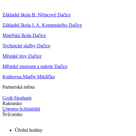
Základní škola B. Němcové Dačice
Základní škola J. A. Komenského Dačice
Mateřská škola Dačice
Technické služby Dačice
Městské lesy Dačice
Městské muzeum a galerie Dačice
Knihovna Matěje Mikšíčka
Partnerská města
Groß-Siegharts
Rakousko
Urtenen-Schönbühl
Švýcarsko
Úřední hodiny