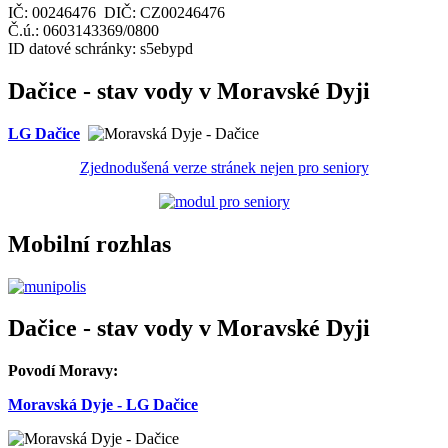
IČ: 00246476 DIČ: CZ00246476
Č.ú.: 0603143369/0800
ID datové schránky: s5ebypd
Dačice - stav vody v Moravské Dyji
LG Dačice
Zjednodušená verze stránek nejen pro seniory
Mobilní rozhlas
Dačice - stav vody v Moravské Dyji
Povodí Moravy:
Moravská Dyje - LG Dačice