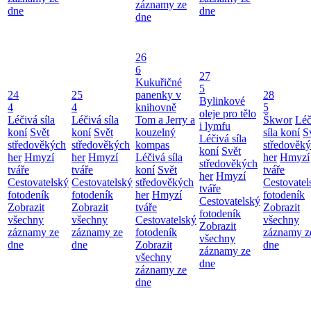
záznamy ze
dne
dne
dne
26
6
27
Kukuřičné
5
24
25
panenky v
28
Bylinkové
4
4
knihovně
5
oleje pro tělo
Léčivá síla
Léčivá síla
Tom a Jerry a
Škwor
Léč
i lymfu
koní
Svět
koní
Svět
kouzelný
síla koní
S
Léčivá síla
středověkých
středověkých
kompas
středověk
koní
Svět
her
Hmyzí
her
Hmyzí
Léčivá síla
her
Hmyzí
středověkých
tváře
tváře
koní
Svět
tváře
her
Hmyzí
Cestovatelský
Cestovatelský
středověkých
Cestovatel
tváře
fotodeník
fotodeník
her
Hmyzí
fotodeník
Cestovatelský
Zobrazit
Zobrazit
tváře
Zobrazit
fotodeník
všechny
všechny
Cestovatelský
všechny
Zobrazit
záznamy ze
záznamy ze
fotodeník
záznamy z
všechny
dne
dne
Zobrazit
dne
záznamy ze
všechny
dne
záznamy ze
dne