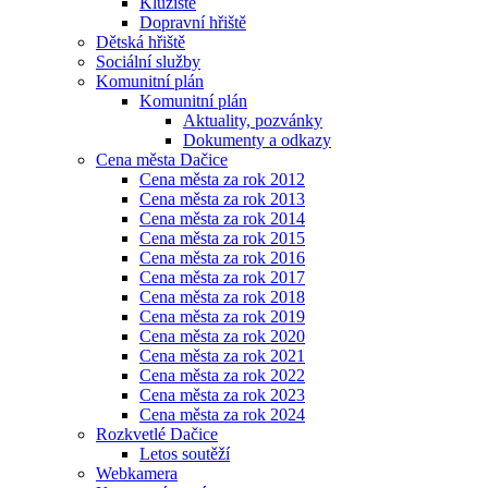
Kluziště
Dopravní hřiště
Dětská hřiště
Sociální služby
Komunitní plán
Komunitní plán
Aktuality, pozvánky
Dokumenty a odkazy
Cena města Dačice
Cena města za rok 2012
Cena města za rok 2013
Cena města za rok 2014
Cena města za rok 2015
Cena města za rok 2016
Cena města za rok 2017
Cena města za rok 2018
Cena města za rok 2019
Cena města za rok 2020
Cena města za rok 2021
Cena města za rok 2022
Cena města za rok 2023
Cena města za rok 2024
Rozkvetlé Dačice
Letos soutěží
Webkamera