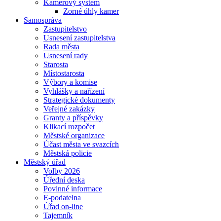
Kamerový systém
Zorné úhly kamer
Samospráva
Zastupitelstvo
Usnesení zastupitelstva
Rada města
Usnesení rady
Starosta
Místostarosta
Výbory a komise
Vyhlášky a nařízení
Strategické dokumenty
Veřejné zakázky
Granty a příspěvky
Klikací rozpočet
Městské organizace
Účast města ve svazcích
Městská policie
Městský úřad
Volby 2026
Úřední deska
Povinné informace
E-podatelna
Úřad on-line
Tajemník