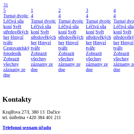
31
5
1
2
3
4
Turnaj dvojic
4
4
4
4
Léčivá síla
Turnaj dvojic
Turnaj dvojic
Turnaj dvojic
Turnaj dvo
koní
Svět
Léčivá síla
Léčivá síla
Léčivá síla
Léčivá síla
středověkých
koní
Svět
koní
Svět
koní
Svět
koní
Svět
her
Hmyzí
středověkých
středověkých
středověkých
středověk
tváře
her
Hmyzí
her
Hmyzí
her
Hmyzí
her
Hmyzí
Cestovatelský
tváře
tváře
tváře
tváře
fotodeník
Zobrazit
Zobrazit
Zobrazit
Zobrazit
Zobrazit
všechny
všechny
všechny
všechny
všechny
záznamy ze
záznamy ze
záznamy ze
záznamy z
záznamy ze
dne
dne
dne
dne
dne
Kontakty
Krajířova 27/I, 380 13 Dačice
tel. ústředna +420 384 401 211
Telefonní seznam úřadu