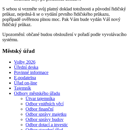
S sebou si vezměte svůj platný doklad totožnosti a původní řidičský
průkaz, nejedná-li se o vydání prvního řidičského průkazu,
popřípadě ověřenou plnou moc. Pak Vám bude vydán Váš nový
řidičský průkaz.
Upozornění: občané budou obsloužení v pořadí podle vyvolávacího
systému.
Městský úřad
Volby 2026
Úřední deska
Povinné informace
E-podatelna
Úřad on-line
Tajemník
Odbory městského úřadu
Útvar tajemníka
Odbor vnitřních věcí
Odbor finanční
Odbor správy majetku
Odbor správy budov
Odbor dotací a investic
Odbor stavební úřad