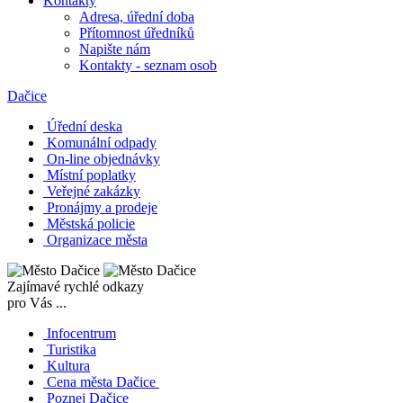
Kontakty
Adresa, úřední doba
Přítomnost úředníků
Napište nám
Kontakty - seznam osob
Dačice
Úřední deska
Komunální odpady
On-line objednávky
Místní poplatky
Veřejné zakázky
Pronájmy a prodeje
Městská policie
Organizace města
Zajímavé rychlé odkazy
pro Vás ...
Infocentrum
Turistika
Kultura
Cena města Dačice
Poznej Dačice