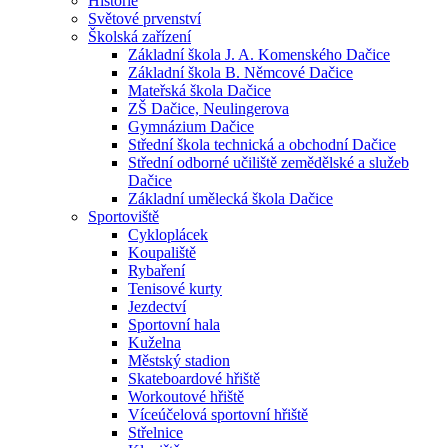
Historie
Světové prvenství
Školská zařízení
Základní škola J. A. Komenského Dačice
Základní škola B. Němcové Dačice
Mateřská škola Dačice
ZŠ Dačice, Neulingerova
Gymnázium Dačice
Střední škola technická a obchodní Dačice
Střední odborné učiliště zemědělské a služeb
Dačice
Základní umělecká škola Dačice
Sportoviště
Cykloplácek
Koupaliště
Rybaření
Tenisové kurty
Jezdectví
Sportovní hala
Kuželna
Městský stadion
Skateboardové hřiště
Workoutové hřiště
Víceúčelová sportovní hřiště
Střelnice