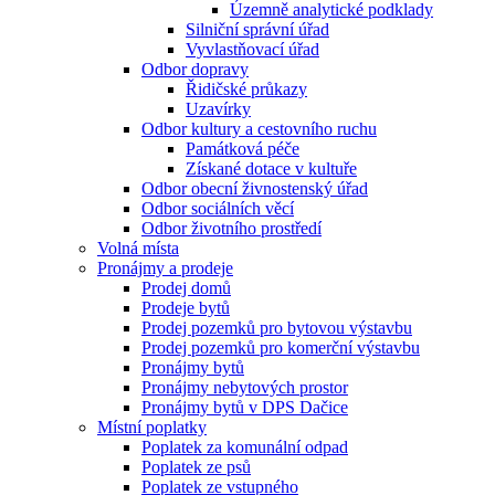
Územně analytické podklady
Silniční správní úřad
Vyvlastňovací úřad
Odbor dopravy
Řidičské průkazy
Uzavírky
Odbor kultury a cestovního ruchu
Památková péče
Získané dotace v kultuře
Odbor obecní živnostenský úřad
Odbor sociálních věcí
Odbor životního prostředí
Volná místa
Pronájmy a prodeje
Prodej domů
Prodeje bytů
Prodej pozemků pro bytovou výstavbu
Prodej pozemků pro komerční výstavbu
Pronájmy bytů
Pronájmy nebytových prostor
Pronájmy bytů v DPS Dačice
Místní poplatky
Poplatek za komunální odpad
Poplatek ze psů
Poplatek ze vstupného