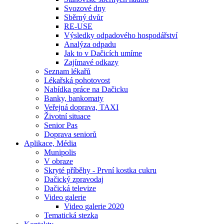
Svozové dny
Sběrný dvůr
RE-USE
Výsledky odpadového hospodářství
Analýza odpadu
Jak to v Dačicích umíme
Zajímavé odkazy
Seznam lékařů
Lékařská pohotovost
Nabídka práce na Dačicku
Banky, bankomaty
Veřejná doprava, TAXI
Životní situace
Senior Pas
Doprava seniorů
Aplikace, Média
Munipolis
V obraze
Skryté příběhy - První kostka cukru
Dačický zpravodaj
Dačická televize
Video galerie
Video galerie 2020
Tematická stezka