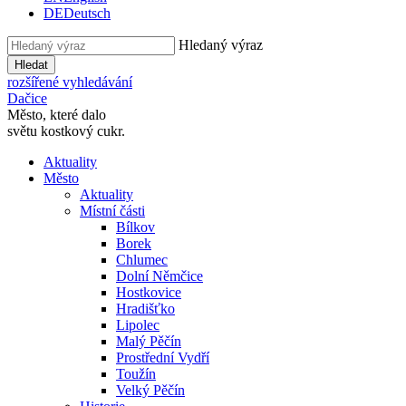
DE
Deutsch
Hledaný výraz
Hledat
rozšířené vyhledávání
Dačice
Město, které dalo
světu kostkový cukr.
Aktuality
Město
Aktuality
Místní části
Bílkov
Borek
Chlumec
Dolní Němčice
Hostkovice
Hradišťko
Lipolec
Malý Pěčín
Prostřední Vydří
Toužín
Velký Pěčín