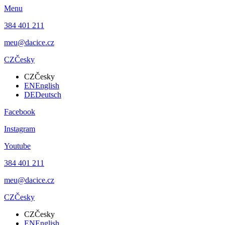
Menu
384 401 211
meu@dacice.cz
CZ
Česky
CZ
Česky
EN
English
DE
Deutsch
Facebook
Instagram
Youtube
384 401 211
meu@dacice.cz
CZ
Česky
CZ
Česky
EN
English