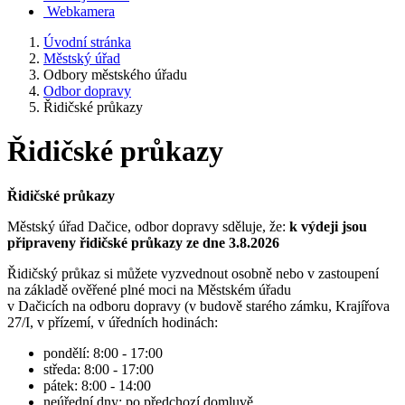
Webkamera
Úvodní stránka
Městský úřad
Odbory městského úřadu
Odbor dopravy
Řidičské průkazy
Řidičské průkazy
Řidičské průkazy
Městský úřad Dačice, odbor dopravy sděluje, že:
k výdeji jsou
připraveny řidičské průkazy ze dne 3.8.2026
Řidičský průkaz si můžete vyzvednout osobně nebo v zastoupení
na základě ověřené plné moci na Městském úřadu
v Dačicích na odboru dopravy (v budově starého zámku, Krajířova
27/I, v přízemí, v úředních hodinách:
pondělí: 8:00 - 17:00
středa: 8:00 - 17:00
pátek: 8:00 - 14:00
neúřední dny: po předchozí domluvě