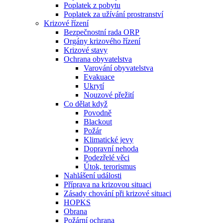
Poplatek z pobytu
Poplatek za užívání prostranství
Krizové řízení
Bezpečnostní rada ORP
Orgány krizového řízení
Krizové stavy
Ochrana obyvatelstva
Varování obyvatelstva
Evakuace
Ukrytí
Nouzové přežití
Co dělat když
Povodně
Blackout
Požár
Klimatické jevy
Dopravní nehoda
Podezřelé věci
Útok, terorismus
Nahlášení události
Příprava na krizovou situaci
Zásady chování při krizové situaci
HOPKS
Obrana
Požární ochrana