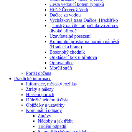
Cesta vedoucí kolem rybníků
Hřiště Červený Vrch
Dačice za vodou
Vycházková trasa Dačice–Hradišťko
„ Jurský parčík“ odpočinková zóna v
divoké přírodě
Uzavíratelné posezení
Komunitní prostor na horním náměstí
(Hradecká brána)
Bosonohý chodník
Odkládací box u hřbitova
Oprava ulice
Motýlí stráň
Portál občana
Praktické informace
Informace, městský rozhlas
Ztráty a nálezy
Hlášení poruch
Důležitá telefonní čísla
Objížďky a uzavírky
Komunální odpady
Zprávy
Nádoby a jak třídit
Třídění odpadů
Stanoviště sběrných nádob