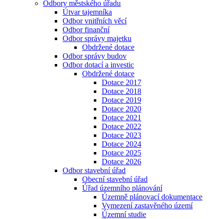
Odbory městského úřadu
Útvar tajemníka
Odbor vnitřních věcí
Odbor finanční
Odbor správy majetku
Obdržené dotace
Odbor správy budov
Odbor dotací a investic
Obdržené dotace
Dotace 2017
Dotace 2018
Dotace 2019
Dotace 2020
Dotace 2021
Dotace 2022
Dotace 2023
Dotace 2024
Dotace 2025
Dotace 2026
Odbor stavební úřad
Obecní stavební úřad
Úřad územního plánování
Územně plánovací dokumentace
Vymezení zastavěného území
Územní studie