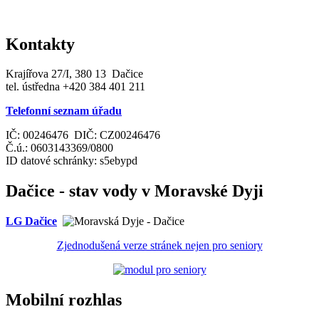
Kontakty
Krajířova 27/I, 380 13 Dačice
tel. ústředna +420 384 401 211
Telefonní seznam úřadu
IČ: 00246476 DIČ: CZ00246476
Č.ú.: 0603143369/0800
ID datové schránky: s5ebypd
Dačice - stav vody v Moravské Dyji
LG Dačice
Zjednodušená verze stránek nejen pro seniory
Mobilní rozhlas