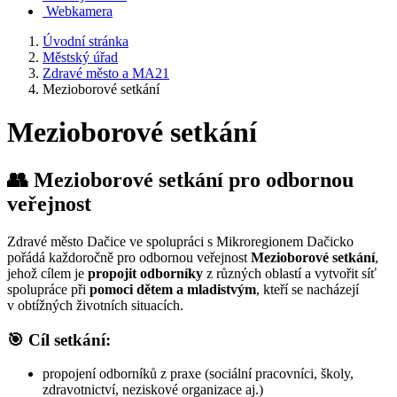
Webkamera
Úvodní stránka
Městský úřad
Zdravé město a MA21
Mezioborové setkání
Mezioborové setkání
👥 Mezioborové setkání pro odbornou
veřejnost
Zdravé město Dačice ve spolupráci s Mikroregionem Dačicko
pořádá každoročně pro odbornou veřejnost
Mezioborové setkání
,
jehož cílem je
propojit odborníky
z různých oblastí a vytvořit síť
spolupráce při
pomoci dětem a mladistvým
, kteří se nacházejí
v obtížných životních situacích.
🎯 Cíl setkání:
propojení odborníků z praxe (sociální pracovníci, školy,
zdravotnictví, neziskové organizace aj.)