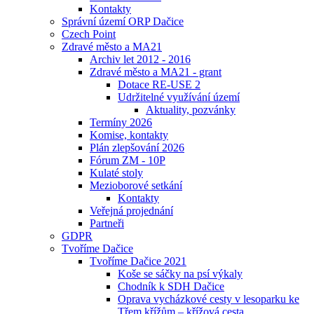
Kontakty
Správní území ORP Dačice
Czech Point
Zdravé město a MA21
Archiv let 2012 - 2016
Zdravé město a MA21 - grant
Dotace RE-USE 2
Udržitelné využívání území
Aktuality, pozvánky
Termíny 2026
Komise, kontakty
Plán zlepšování 2026
Fórum ZM - 10P
Kulaté stoly
Mezioborové setkání
Kontakty
Veřejná projednání
Partneři
GDPR
Tvoříme Dačice
Tvoříme Dačice 2021
Koše se sáčky na psí výkaly
Chodník k SDH Dačice
Oprava vycházkové cesty v lesoparku ke
Třem křížům – křížová cesta