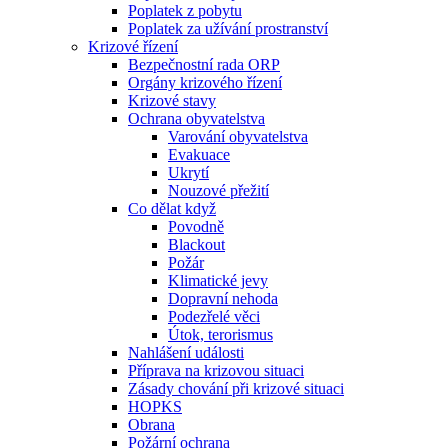
Poplatek z pobytu
Poplatek za užívání prostranství
Krizové řízení
Bezpečnostní rada ORP
Orgány krizového řízení
Krizové stavy
Ochrana obyvatelstva
Varování obyvatelstva
Evakuace
Ukrytí
Nouzové přežití
Co dělat když
Povodně
Blackout
Požár
Klimatické jevy
Dopravní nehoda
Podezřelé věci
Útok, terorismus
Nahlášení události
Příprava na krizovou situaci
Zásady chování při krizové situaci
HOPKS
Obrana
Požární ochrana