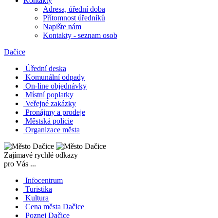
Kontakty
Adresa, úřední doba
Přítomnost úředníků
Napište nám
Kontakty - seznam osob
Dačice
Úřední deska
Komunální odpady
On-line objednávky
Místní poplatky
Veřejné zakázky
Pronájmy a prodeje
Městská policie
Organizace města
Zajímavé rychlé odkazy
pro Vás ...
Infocentrum
Turistika
Kultura
Cena města Dačice
Poznej Dačice