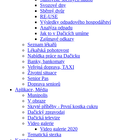
Svozové dny
Sběrný dvůr
RE-USE
Výsledky odpadového hospodářství
Analýza odpadu
Jak to v Dačicích umíme
Zajímavé odkazy
Seznam lékařů
Lékařská pohotovost
Nabídka práce na Dačicku
Banky, bankomaty
Veřejná doprava, TAXI
Životní situace
Senior Pas
Doprava seniorů
Aplikace, Média
Munipolis
V obraze
Skryté příběhy - První kostka cukru
Dačický zpravodaj
Dačická televize
Video galerie
Video galerie 2020
Tematická stezka