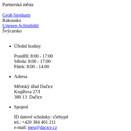
Partnerská města
Groß-Siegharts
Rakousko
Urtenen-Schönbühl
Švýcarsko
Úřední hodiny
Pondělí: 8:00 - 17:00
Středa: 8:00 - 17:00
Pátek: 8:00 - 14:00
Adresa
Městský úřad Dačice
Krajířova 27/I
380 13 Dačice
Spojení
ID datové schránky: s5ebypd
tel.: +420 384 401 211
e-mail:
meu@dacice.cz