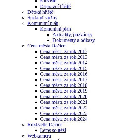
Kluziště
Dopravní hřiště
Dětská hřiště
Sociální služby
Komunitní plán
Komunitní plán
Aktuality, pozvánky
Dokumenty a odkazy
Cena města Dačice
Cena města za rok 2012
Cena města za rok 2013
Cena města za rok 2014
Cena města za rok 2015
Cena města za rok 2016
Cena města za rok 2017
Cena města za rok 2018
Cena města za rok 2019
Cena města za rok 2020
Cena města za rok 2021
Cena města za rok 2022
Cena města za rok 2023
Cena města za rok 2024
Rozkvetlé Dačice
Letos soutěží
Webkamera