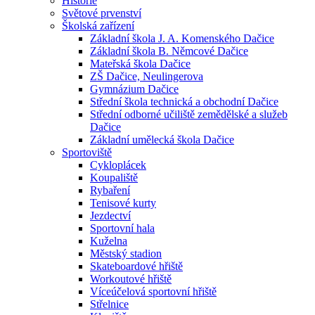
Historie
Světové prvenství
Školská zařízení
Základní škola J. A. Komenského Dačice
Základní škola B. Němcové Dačice
Mateřská škola Dačice
ZŠ Dačice, Neulingerova
Gymnázium Dačice
Střední škola technická a obchodní Dačice
Střední odborné učiliště zemědělské a služeb
Dačice
Základní umělecká škola Dačice
Sportoviště
Cykloplácek
Koupaliště
Rybaření
Tenisové kurty
Jezdectví
Sportovní hala
Kuželna
Městský stadion
Skateboardové hřiště
Workoutové hřiště
Víceúčelová sportovní hřiště
Střelnice