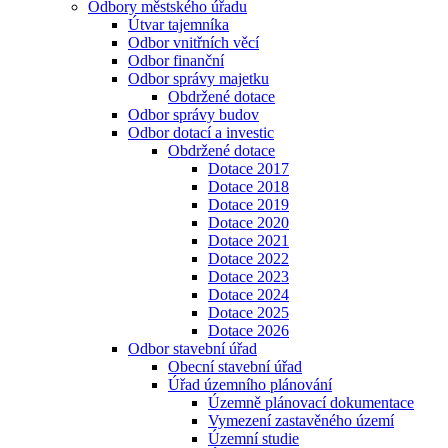
Odbory městského úřadu
Útvar tajemníka
Odbor vnitřních věcí
Odbor finanční
Odbor správy majetku
Obdržené dotace
Odbor správy budov
Odbor dotací a investic
Obdržené dotace
Dotace 2017
Dotace 2018
Dotace 2019
Dotace 2020
Dotace 2021
Dotace 2022
Dotace 2023
Dotace 2024
Dotace 2025
Dotace 2026
Odbor stavební úřad
Obecní stavební úřad
Úřad územního plánování
Územně plánovací dokumentace
Vymezení zastavěného území
Územní studie