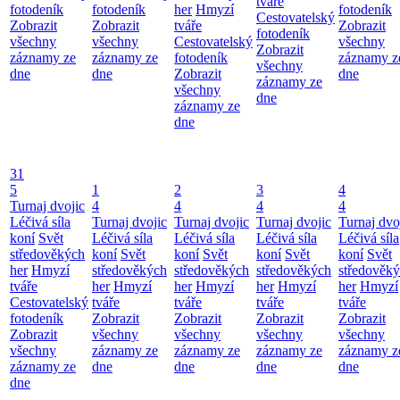
tváře
fotodeník
fotodeník
her
Hmyzí
fotodeník
Cestovatelský
Zobrazit
Zobrazit
tváře
Zobrazit
fotodeník
všechny
všechny
Cestovatelský
všechny
Zobrazit
záznamy ze
záznamy ze
fotodeník
záznamy z
všechny
dne
dne
Zobrazit
dne
záznamy ze
všechny
dne
záznamy ze
dne
31
5
1
2
3
4
Turnaj dvojic
4
4
4
4
Léčivá síla
Turnaj dvojic
Turnaj dvojic
Turnaj dvojic
Turnaj dvo
koní
Svět
Léčivá síla
Léčivá síla
Léčivá síla
Léčivá síla
středověkých
koní
Svět
koní
Svět
koní
Svět
koní
Svět
her
Hmyzí
středověkých
středověkých
středověkých
středověk
tváře
her
Hmyzí
her
Hmyzí
her
Hmyzí
her
Hmyzí
Cestovatelský
tváře
tváře
tváře
tváře
fotodeník
Zobrazit
Zobrazit
Zobrazit
Zobrazit
Zobrazit
všechny
všechny
všechny
všechny
všechny
záznamy ze
záznamy ze
záznamy ze
záznamy z
záznamy ze
dne
dne
dne
dne
dne