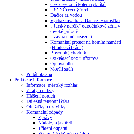
Cesta vedoucí kolem rybníků
Hřiště Červený Vrch
Dačice za vodou
Vycházková trasa Dačice–Hradišťko
„ Jurský parčík“ odpočinková zóna v
divoké přírodě
Uzavíratelné posezení
Komunitní prostor na horním náměstí
(Hradecká brána)
Bosonohý chodník
Odkládací box u hřbitova
Oprava ulice
Motýlí stráň
Portál občana
Praktické informace
Informace, městský rozhlas
Ztráty a nálezy
Hlášení poruch
Důležitá telefonní čísla
Objížďky a uzavírky
Komunální odpady
Zprávy
Nádoby a jak třídit
Třídění odpadů
Stanoviště sběrných nádob