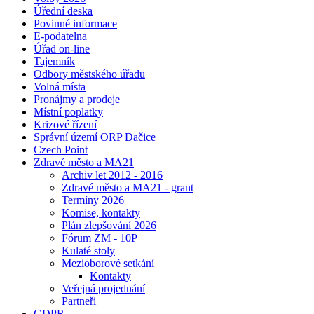
Úřední deska
Povinné informace
E-podatelna
Úřad on-line
Tajemník
Odbory městského úřadu
Volná místa
Pronájmy a prodeje
Místní poplatky
Krizové řízení
Správní území ORP Dačice
Czech Point
Zdravé město a MA21
Archiv let 2012 - 2016
Zdravé město a MA21 - grant
Termíny 2026
Komise, kontakty
Plán zlepšování 2026
Fórum ZM - 10P
Kulaté stoly
Mezioborové setkání
Kontakty
Veřejná projednání
Partneři
GDPR