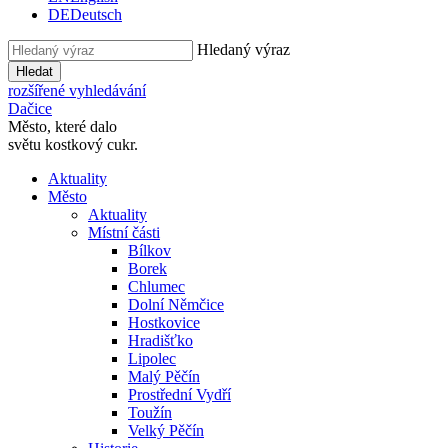
DE
Deutsch
Hledaný výraz
Hledat
rozšířené vyhledávání
Dačice
Město, které dalo
světu kostkový cukr.
Aktuality
Město
Aktuality
Místní části
Bílkov
Borek
Chlumec
Dolní Němčice
Hostkovice
Hradišťko
Lipolec
Malý Pěčín
Prostřední Vydří
Toužín
Velký Pěčín