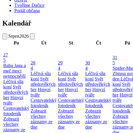
Tvoříme Dačice
Portál občana
Kalendář
Srpen
2026
Po
Út
St
Čt
Pá
27
31
5
28
29
30
5
Baba Jaga a
4
4
4
Spider-Ma
meč moci
Léčivá síla
Léčivá síla
Léčivá síla
Zbrusu no
nejmocnější
koní
Svět
koní
Svět
koní
Svět
den
Léčivá
Léčivá síla
středověkých
středověkých
středověkých
koní
Svět
koní
Svět
her
Hmyzí
her
Hmyzí
her
Hmyzí
středověk
středověkých
tváře
tváře
tváře
her
Hmyzí
her
Hmyzí
Cestovatelský
Cestovatelský
Cestovatelský
tváře
tváře
fotodeník
fotodeník
fotodeník
Cestovatel
Cestovatelský
Zobrazit
Zobrazit
Zobrazit
fotodeník
fotodeník
všechny
všechny
všechny
Zobrazit
Zobrazit
záznamy ze
záznamy ze
záznamy ze
všechny
všechny
dne
dne
dne
záznamy z
záznamy ze
dne