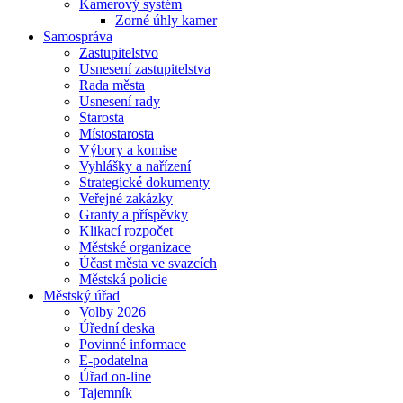
Kamerový systém
Zorné úhly kamer
Samospráva
Zastupitelstvo
Usnesení zastupitelstva
Rada města
Usnesení rady
Starosta
Místostarosta
Výbory a komise
Vyhlášky a nařízení
Strategické dokumenty
Veřejné zakázky
Granty a příspěvky
Klikací rozpočet
Městské organizace
Účast města ve svazcích
Městská policie
Městský úřad
Volby 2026
Úřední deska
Povinné informace
E-podatelna
Úřad on-line
Tajemník