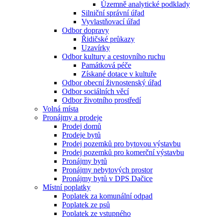
Územně analytické podklady
Silniční správní úřad
Vyvlastňovací úřad
Odbor dopravy
Řidičské průkazy
Uzavírky
Odbor kultury a cestovního ruchu
Památková péče
Získané dotace v kultuře
Odbor obecní živnostenský úřad
Odbor sociálních věcí
Odbor životního prostředí
Volná místa
Pronájmy a prodeje
Prodej domů
Prodeje bytů
Prodej pozemků pro bytovou výstavbu
Prodej pozemků pro komerční výstavbu
Pronájmy bytů
Pronájmy nebytových prostor
Pronájmy bytů v DPS Dačice
Místní poplatky
Poplatek za komunální odpad
Poplatek ze psů
Poplatek ze vstupného