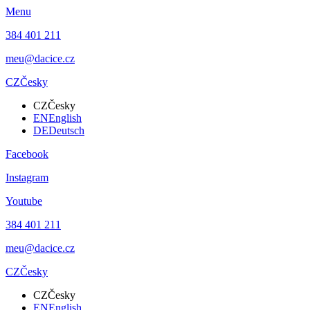
Menu
384 401 211
meu@dacice.cz
CZ
Česky
CZ
Česky
EN
English
DE
Deutsch
Facebook
Instagram
Youtube
384 401 211
meu@dacice.cz
CZ
Česky
CZ
Česky
EN
English