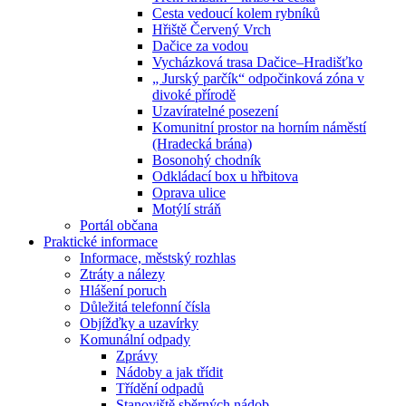
Cesta vedoucí kolem rybníků
Hřiště Červený Vrch
Dačice za vodou
Vycházková trasa Dačice–Hradišťko
„ Jurský parčík“ odpočinková zóna v
divoké přírodě
Uzavíratelné posezení
Komunitní prostor na horním náměstí
(Hradecká brána)
Bosonohý chodník
Odkládací box u hřbitova
Oprava ulice
Motýlí stráň
Portál občana
Praktické informace
Informace, městský rozhlas
Ztráty a nálezy
Hlášení poruch
Důležitá telefonní čísla
Objížďky a uzavírky
Komunální odpady
Zprávy
Nádoby a jak třídit
Třídění odpadů
Stanoviště sběrných nádob