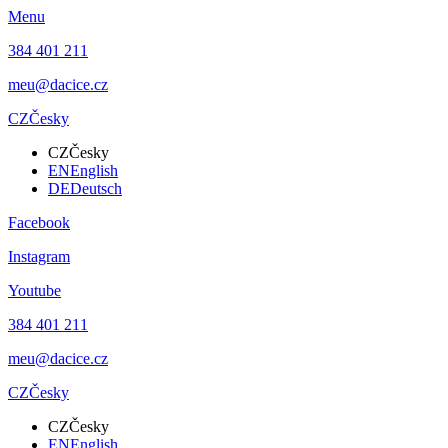
Menu
384 401 211
meu@dacice.cz
CZ
Česky
CZ
Česky
EN
English
DE
Deutsch
Facebook
Instagram
Youtube
384 401 211
meu@dacice.cz
CZ
Česky
CZ
Česky
EN
English