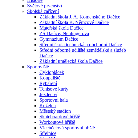
Historie
Světové prvenství
Školská zařízení
Základní škola J. A. Komenského Dačice
Základní škola B. Němcové Dačice
Mateřská škola Dačice
ZŠ Dačice, Neulingerova
Gymnázium Dačice
Střední škola technická a obchodní Dačice
Střední odborné učiliště zemědělské a služeb
Dačice
Základní umělecká škola Dačice
Sportoviště
Cykloplácek
Koupaliště
Rybaření
Tenisové kurty
Jezdectví
Sportovní hala
Kuželna
Městský stadion
Skateboardové hřiště
Workoutové hřiště
Víceúčelová sportovní hřiště
Střelnice