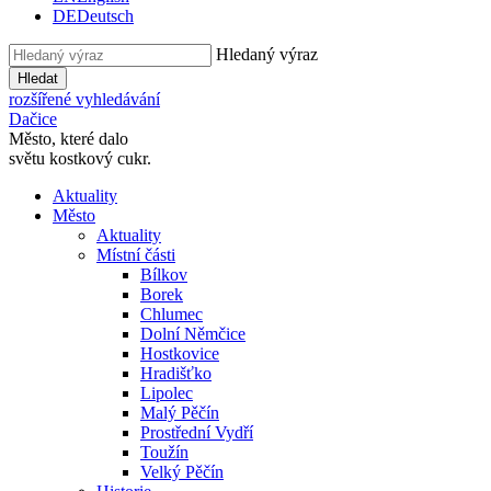
DE
Deutsch
Hledaný výraz
Hledat
rozšířené vyhledávání
Dačice
Město, které dalo
světu kostkový cukr.
Aktuality
Město
Aktuality
Místní části
Bílkov
Borek
Chlumec
Dolní Němčice
Hostkovice
Hradišťko
Lipolec
Malý Pěčín
Prostřední Vydří
Toužín
Velký Pěčín