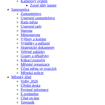
Kamerový systém
Zorné úhly kamer
Samospráva
Zastupitelstvo
Usnesení zastupitelstva
Rada města
Usnesení rady
Starosta
Místostarosta
Výbory a komise
Vyhlášky a nařízení
Strategické dokumenty
Veřejné zakázky
Granty a příspěvky
Klikací rozpočet
Městské organizace
Účast města ve svazcích
Městská policie
Městský úřad
Volby 2026
Úřední deska
Povinné informace
E-podatelna
Úřad on-line
Tajemník