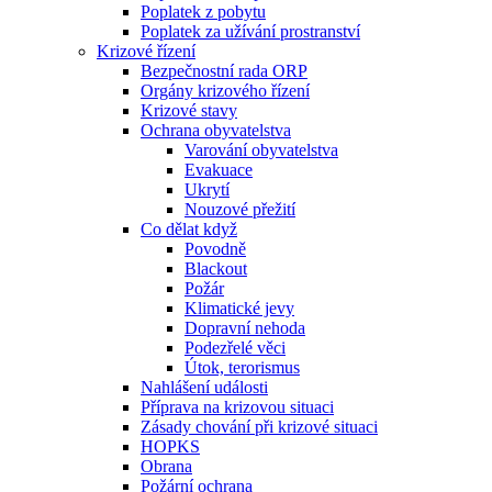
Poplatek z pobytu
Poplatek za užívání prostranství
Krizové řízení
Bezpečnostní rada ORP
Orgány krizového řízení
Krizové stavy
Ochrana obyvatelstva
Varování obyvatelstva
Evakuace
Ukrytí
Nouzové přežití
Co dělat když
Povodně
Blackout
Požár
Klimatické jevy
Dopravní nehoda
Podezřelé věci
Útok, terorismus
Nahlášení události
Příprava na krizovou situaci
Zásady chování při krizové situaci
HOPKS
Obrana
Požární ochrana