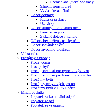
Územně analytické podklady
Silniční správní úřad
Vyvlastňovací úřad
Odbor dopravy
Řidičské průkazy
Uzavírky
Odbor kultury a cestovního ruchu
Památková péče
Získané dotace v kultuře
Odbor obecní živnostenský úřad
Odbor sociálních věcí
Odbor životního prostředí
Volná místa
Pronájmy a prodeje
Prodej domů
Prodeje bytů
Prodej pozemků pro bytovou výstavbu
Prodej pozemků pro komerční výstavbu
Pronájmy bytů
Pronájmy nebytových prostor
Pronájmy bytů v DPS Dačice
Místní poplatky
Poplatek za komunální odpad
Poplatek ze psů
Poplatek ze vstupného