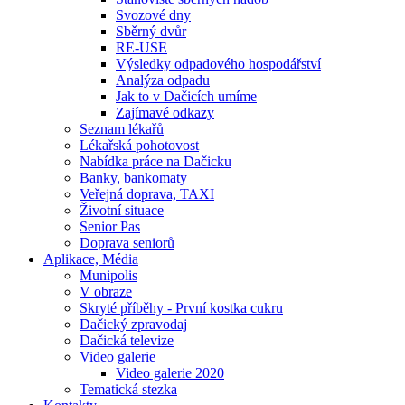
Svozové dny
Sběrný dvůr
RE-USE
Výsledky odpadového hospodářství
Analýza odpadu
Jak to v Dačicích umíme
Zajímavé odkazy
Seznam lékařů
Lékařská pohotovost
Nabídka práce na Dačicku
Banky, bankomaty
Veřejná doprava, TAXI
Životní situace
Senior Pas
Doprava seniorů
Aplikace, Média
Munipolis
V obraze
Skryté příběhy - První kostka cukru
Dačický zpravodaj
Dačická televize
Video galerie
Video galerie 2020
Tematická stezka