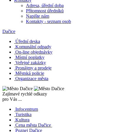
Kontakty
Adresa, úřední doba
Přítomnost úředníků
Napište nám
Kontakty - seznam osob
Dačice
Úřední deska
Komunální odpady
On-line objednávky
Místní poplatky
Veřejné zakázky
Pronájmy a prodeje
Městská policie
Organizace města
Zajímavé rychlé odkazy
pro Vás ...
Infocentrum
Turistika
Kultura
Cena města Dačice
Poznej Dačice