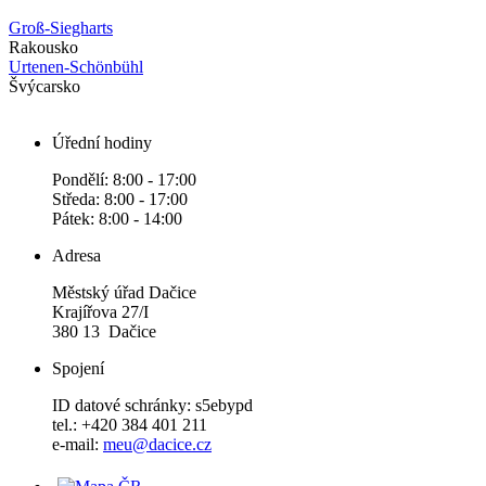
Groß-Siegharts
Rakousko
Urtenen-Schönbühl
Švýcarsko
Úřední hodiny
Pondělí: 8:00 - 17:00
Středa: 8:00 - 17:00
Pátek: 8:00 - 14:00
Adresa
Městský úřad Dačice
Krajířova 27/I
380 13 Dačice
Spojení
ID datové schránky: s5ebypd
tel.: +420 384 401 211
e-mail:
meu@dacice.cz