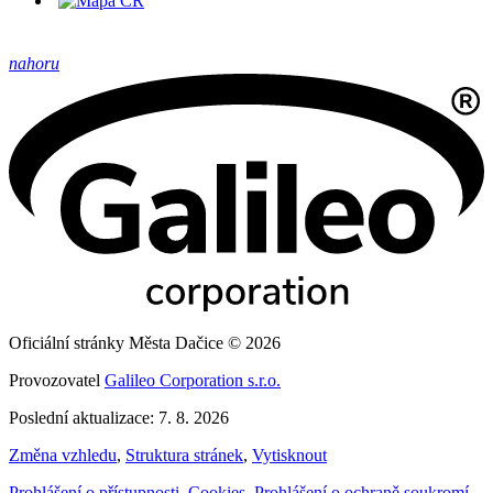
nahoru
Oficiální stránky Města Dačice © 2026
Provozovatel
Galileo Corporation s.r.o.
Poslední aktualizace: 7. 8. 2026
Změna vzhledu
,
Struktura stránek
,
Vytisknout
Prohlášení o přístupnosti
,
Cookies
,
Prohlášení o ochraně soukromí