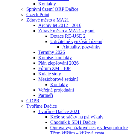
Kontakty
Správní území ORP Dačice
Czech Point
Zdravé město a MA21
Archiv let 2012 - 2016
Zdravé město a MA21 - grant
Dotace RE-USE 2
Udržitelné využívání území
Aktuality, pozvánky
Termíny 2026
Komise, kontakty
Plán zlepšování 2026
Fórum ZM - 10P
Kulaté stoly
Mezioborové setkání
Kontakty
Veřejná projednání
Partneři
GDPR
Tvoříme Dačice
Tvoříme Dačice 2021
Koše se sáčky na psí výkaly
Chodník k SDH Dačice
Oprava vycházkové cesty v lesoparku ke
Třem křížům – křížová cesta