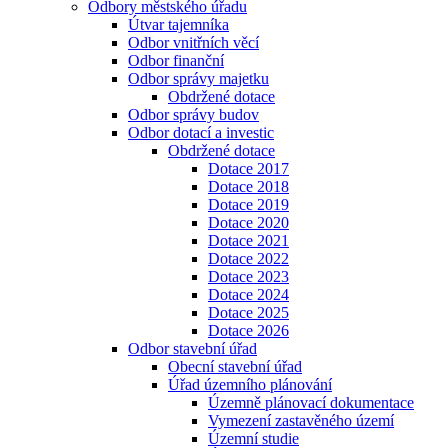
Odbory městského úřadu
Útvar tajemníka
Odbor vnitřních věcí
Odbor finanční
Odbor správy majetku
Obdržené dotace
Odbor správy budov
Odbor dotací a investic
Obdržené dotace
Dotace 2017
Dotace 2018
Dotace 2019
Dotace 2020
Dotace 2021
Dotace 2022
Dotace 2023
Dotace 2024
Dotace 2025
Dotace 2026
Odbor stavební úřad
Obecní stavební úřad
Úřad územního plánování
Územně plánovací dokumentace
Vymezení zastavěného území
Územní studie