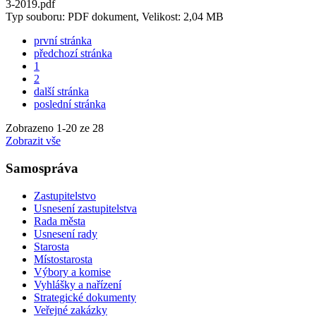
3-2019.pdf
Typ souboru: PDF dokument, Velikost: 2,04 MB
první stránka
předchozí stránka
1
2
další stránka
poslední stránka
Zobrazeno
1
-
20
ze 28
Zobrazit vše
Samospráva
Zastupitelstvo
Usnesení zastupitelstva
Rada města
Usnesení rady
Starosta
Místostarosta
Výbory a komise
Vyhlášky a nařízení
Strategické dokumenty
Veřejné zakázky