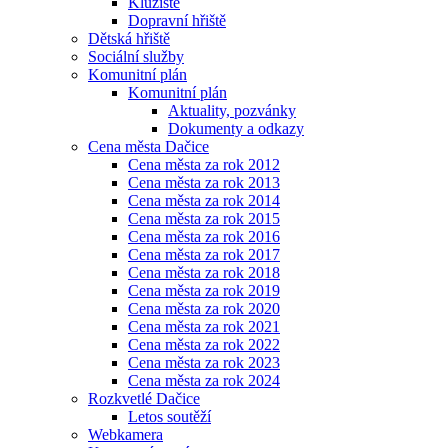
Kluziště
Dopravní hřiště
Dětská hřiště
Sociální služby
Komunitní plán
Komunitní plán
Aktuality, pozvánky
Dokumenty a odkazy
Cena města Dačice
Cena města za rok 2012
Cena města za rok 2013
Cena města za rok 2014
Cena města za rok 2015
Cena města za rok 2016
Cena města za rok 2017
Cena města za rok 2018
Cena města za rok 2019
Cena města za rok 2020
Cena města za rok 2021
Cena města za rok 2022
Cena města za rok 2023
Cena města za rok 2024
Rozkvetlé Dačice
Letos soutěží
Webkamera