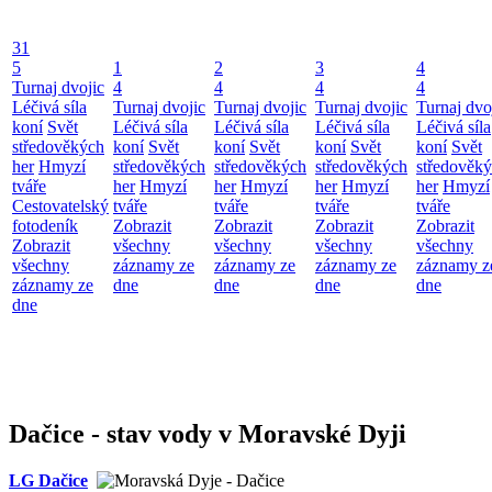
31
5
1
2
3
4
Turnaj dvojic
4
4
4
4
Léčivá síla
Turnaj dvojic
Turnaj dvojic
Turnaj dvojic
Turnaj dvo
koní
Svět
Léčivá síla
Léčivá síla
Léčivá síla
Léčivá síla
středověkých
koní
Svět
koní
Svět
koní
Svět
koní
Svět
her
Hmyzí
středověkých
středověkých
středověkých
středověk
tváře
her
Hmyzí
her
Hmyzí
her
Hmyzí
her
Hmyzí
Cestovatelský
tváře
tváře
tváře
tváře
fotodeník
Zobrazit
Zobrazit
Zobrazit
Zobrazit
Zobrazit
všechny
všechny
všechny
všechny
všechny
záznamy ze
záznamy ze
záznamy ze
záznamy z
záznamy ze
dne
dne
dne
dne
dne
Dačice - stav vody v Moravské Dyji
LG Dačice