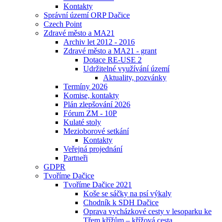
Kontakty
Správní území ORP Dačice
Czech Point
Zdravé město a MA21
Archiv let 2012 - 2016
Zdravé město a MA21 - grant
Dotace RE-USE 2
Udržitelné využívání území
Aktuality, pozvánky
Termíny 2026
Komise, kontakty
Plán zlepšování 2026
Fórum ZM - 10P
Kulaté stoly
Mezioborové setkání
Kontakty
Veřejná projednání
Partneři
GDPR
Tvoříme Dačice
Tvoříme Dačice 2021
Koše se sáčky na psí výkaly
Chodník k SDH Dačice
Oprava vycházkové cesty v lesoparku ke
Třem křížům – křížová cesta