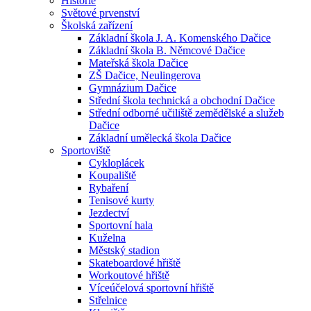
Historie
Světové prvenství
Školská zařízení
Základní škola J. A. Komenského Dačice
Základní škola B. Němcové Dačice
Mateřská škola Dačice
ZŠ Dačice, Neulingerova
Gymnázium Dačice
Střední škola technická a obchodní Dačice
Střední odborné učiliště zemědělské a služeb
Dačice
Základní umělecká škola Dačice
Sportoviště
Cykloplácek
Koupaliště
Rybaření
Tenisové kurty
Jezdectví
Sportovní hala
Kuželna
Městský stadion
Skateboardové hřiště
Workoutové hřiště
Víceúčelová sportovní hřiště
Střelnice