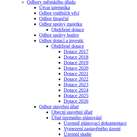
Odbory městského úřadu
Útvar tajemníka
Odbor vnitřních věcí
Odbor finanční
Odbor správy majetku
Obdržené dotace
Odbor správy budov
Odbor dotací a investic
Obdržené dotace
Dotace 2017
Dotace 2018
Dotace 2019
Dotace 2020
Dotace 2021
Dotace 2022
Dotace 2023
Dotace 2024
Dotace 2025
Dotace 2026
Odbor stavební úřad
Obecní stavební úřad
Úřad územního plánování
Územně plánovací dokumentace
Vymezení zastavěného území
Územní studie