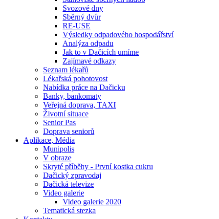
Svozové dny
Sběrný dvůr
RE-USE
Výsledky odpadového hospodářství
Analýza odpadu
Jak to v Dačicích umíme
Zajímavé odkazy
Seznam lékařů
Lékařská pohotovost
Nabídka práce na Dačicku
Banky, bankomaty
Veřejná doprava, TAXI
Životní situace
Senior Pas
Doprava seniorů
Aplikace, Média
Munipolis
V obraze
Skryté příběhy - První kostka cukru
Dačický zpravodaj
Dačická televize
Video galerie
Video galerie 2020
Tematická stezka