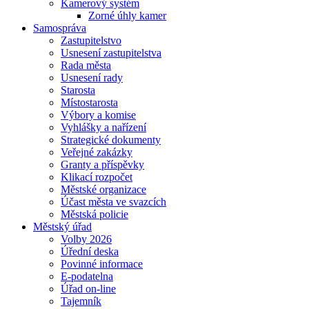
Kamerový systém
Zorné úhly kamer
Samospráva
Zastupitelstvo
Usnesení zastupitelstva
Rada města
Usnesení rady
Starosta
Místostarosta
Výbory a komise
Vyhlášky a nařízení
Strategické dokumenty
Veřejné zakázky
Granty a příspěvky
Klikací rozpočet
Městské organizace
Účast města ve svazcích
Městská policie
Městský úřad
Volby 2026
Úřední deska
Povinné informace
E-podatelna
Úřad on-line
Tajemník