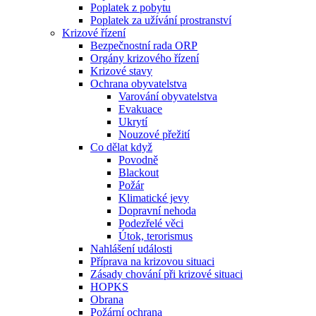
Poplatek z pobytu
Poplatek za užívání prostranství
Krizové řízení
Bezpečnostní rada ORP
Orgány krizového řízení
Krizové stavy
Ochrana obyvatelstva
Varování obyvatelstva
Evakuace
Ukrytí
Nouzové přežití
Co dělat když
Povodně
Blackout
Požár
Klimatické jevy
Dopravní nehoda
Podezřelé věci
Útok, terorismus
Nahlášení události
Příprava na krizovou situaci
Zásady chování při krizové situaci
HOPKS
Obrana
Požární ochrana