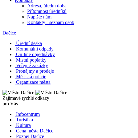
Kontakty
Adresa, úřední doba
Přítomnost úředníků
Napište nám
Kontakty - seznam osob
Dačice
Úřední deska
Komunální odpady
On-line objednávky
Místní poplatky
Veřejné zakázky
Pronájmy a prodeje
Městská policie
Organizace města
Zajímavé rychlé odkazy
pro Vás ...
Infocentrum
Turistika
Kultura
Cena města Dačice
Poznej Dačice