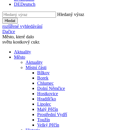
DE
Deutsch
Hledaný výraz
Hledat
rozšířené vyhledávání
Dačice
Město, které dalo
světu kostkový cukr.
Aktuality
Město
Aktuality
Místní části
Bílkov
Borek
Chlumec
Dolní Němčice
Hostkovice
Hradišťko
Lipolec
Malý Pěčín
Prostřední Vydří
Toužín
Velký Pěčín