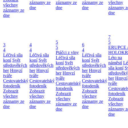
záznamy ze
záznamy ze
záznamy ze
všechny
všechny
dne
dne
dne
záznamy z
záznamy ze
dne
dne
7
5
5
3
4
6
5
ERUPCE 
4
4
4
Ptáčci z vlny
HOLOKRC
Léčivá síla
Léčivá síla
Léčivá síla
Léčivá síla
Léto na
koní
Svět
koní
Svět
koní
Svět
koní
Svět
náměstí
Lé
středověkých
středověkých
středověkých
středověkých
síla koní
S
her
Hmyzí
her
Hmyzí
her
Hmyzí
her
Hmyzí
středověk
tváře
tváře
tváře
tváře
her
Hmyzí
Cestovatelský
Cestovatelský
Cestovatelský
Cestovatelský
tváře
fotodeník
fotodeník
fotodeník
fotodeník
Cestovatel
Zobrazit
Zobrazit
Zobrazit
Zobrazit
fotodeník
všechny
všechny
všechny
všechny
Zobrazit
záznamy ze
záznamy ze
záznamy ze
záznamy ze
všechny
dne
dne
dne
dne
záznamy z
dne