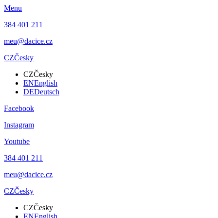
Menu
384 401 211
meu@dacice.cz
CZ
Česky
CZ
Česky
EN
English
DE
Deutsch
Facebook
Instagram
Youtube
384 401 211
meu@dacice.cz
CZ
Česky
CZ
Česky
EN
English