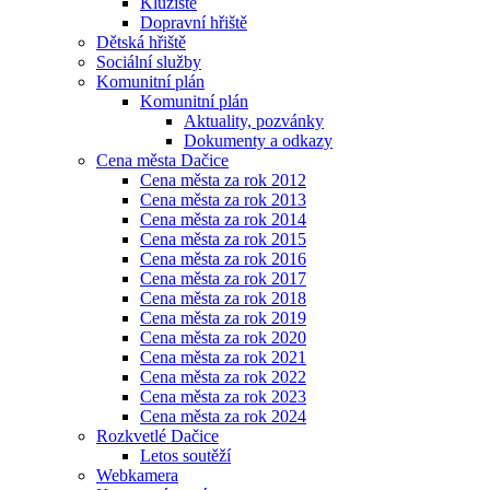
Kluziště
Dopravní hřiště
Dětská hřiště
Sociální služby
Komunitní plán
Komunitní plán
Aktuality, pozvánky
Dokumenty a odkazy
Cena města Dačice
Cena města za rok 2012
Cena města za rok 2013
Cena města za rok 2014
Cena města za rok 2015
Cena města za rok 2016
Cena města za rok 2017
Cena města za rok 2018
Cena města za rok 2019
Cena města za rok 2020
Cena města za rok 2021
Cena města za rok 2022
Cena města za rok 2023
Cena města za rok 2024
Rozkvetlé Dačice
Letos soutěží
Webkamera