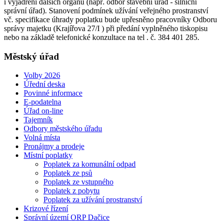
i vyjádření dalších orgánů (např. odbor stavební úřad - silniční
správní úřad). Stanovení podmínek užívání veřejného prostranství
vč. specifikace úhrady poplatku bude upřesněno pracovníky Odboru
správy majetku (Krajířova 27/I ) při předání vyplněného tiskopisu
nebo na základě telefonické konzultace na tel . č. 384 401 285.
Městský úřad
Volby 2026
Úřední deska
Povinné informace
E-podatelna
Úřad on-line
Tajemník
Odbory městského úřadu
Volná místa
Pronájmy a prodeje
Místní poplatky
Poplatek za komunální odpad
Poplatek ze psů
Poplatek ze vstupného
Poplatek z pobytu
Poplatek za užívání prostranství
Krizové řízení
Správní území ORP Dačice