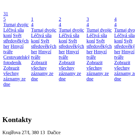
31
5
1
2
3
4
Turnaj dvojic
4
4
4
4
Léčivá síla
Turnaj dvojic
Turnaj dvojic
Turnaj dvojic
Turnaj dvo
koní
Svět
Léčivá síla
Léčivá síla
Léčivá síla
Léčivá síla
středověkých
koní
Svět
koní
Svět
koní
Svět
koní
Svět
her
Hmyzí
středověkých
středověkých
středověkých
středověk
tváře
her
Hmyzí
her
Hmyzí
her
Hmyzí
her
Hmyzí
Cestovatelský
tváře
tváře
tváře
tváře
fotodeník
Zobrazit
Zobrazit
Zobrazit
Zobrazit
Zobrazit
všechny
všechny
všechny
všechny
všechny
záznamy ze
záznamy ze
záznamy ze
záznamy z
záznamy ze
dne
dne
dne
dne
dne
Kontakty
Krajířova 27/I, 380 13 Dačice