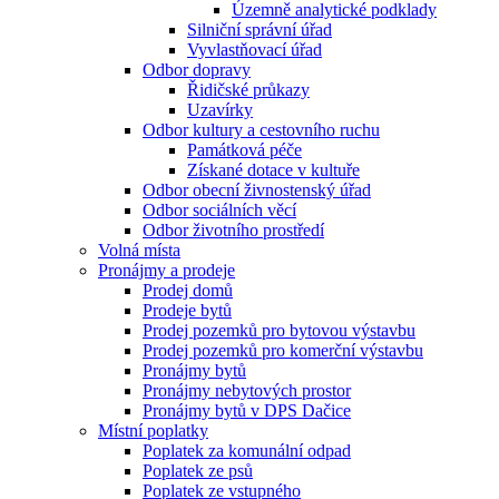
Územně analytické podklady
Silniční správní úřad
Vyvlastňovací úřad
Odbor dopravy
Řidičské průkazy
Uzavírky
Odbor kultury a cestovního ruchu
Památková péče
Získané dotace v kultuře
Odbor obecní živnostenský úřad
Odbor sociálních věcí
Odbor životního prostředí
Volná místa
Pronájmy a prodeje
Prodej domů
Prodeje bytů
Prodej pozemků pro bytovou výstavbu
Prodej pozemků pro komerční výstavbu
Pronájmy bytů
Pronájmy nebytových prostor
Pronájmy bytů v DPS Dačice
Místní poplatky
Poplatek za komunální odpad
Poplatek ze psů
Poplatek ze vstupného