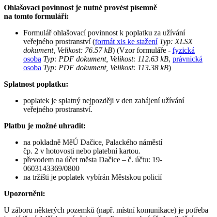
Ohlašovací povinnost je nutné provést písemně
na tomto formuláři:
Formulář ohlašovací povinnost k poplatku za užívání
veřejného prostranství (
formát xls ke stažení
Typ: XLSX
dokument, Velikost: 76.57 kB
) (Vzor formuláře -
fyzická
osoba
Typ: PDF dokument, Velikost: 112.63 kB
,
právnická
osoba
Typ: PDF dokument, Velikost: 113.38 kB
)
Splatnost poplatku:
poplatek je splatný nejpozději v den zahájení užívání
veřejného prostranství.
Platbu je možné uhradit:
na pokladně MěÚ Dačice, Palackého náměstí
čp. 2 v hotovosti nebo platební kartou.
převodem na účet města Dačice – č. účtu: 19-
0603143369/0800
na tržišti je poplatek vybírán Městskou policií
Upozornění:
U záboru některých pozemků (např. místní komunikace) je potřeba