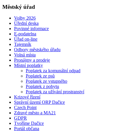
Městský úřad
Volby 2026
Úřední deska
Povinné informace
E-podatelna
Úřad on-line
Tajemník
Odbory městského úřadu
Volná místa
Pronájmy a prodeje
Místní poplatky
Poplatek za komunální odpad
Poplatek ze psů
Poplatek ze vstupného
Poplatek z pobytu
Poplatek za užívání prostranství
Krizové řízení
Správní území ORP Dačice
Czech Point
Zdravé město a MA21
GDPR
Tvoříme Dačice
Portál občana