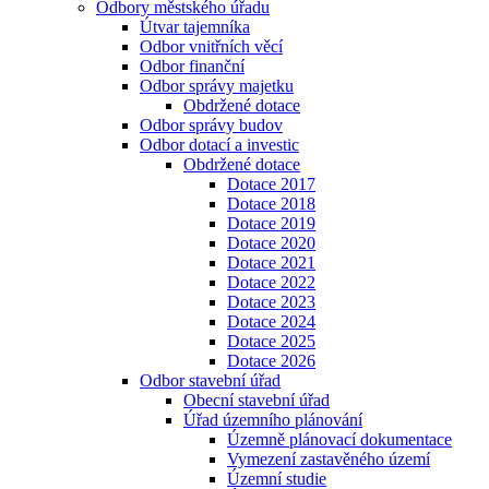
Odbory městského úřadu
Útvar tajemníka
Odbor vnitřních věcí
Odbor finanční
Odbor správy majetku
Obdržené dotace
Odbor správy budov
Odbor dotací a investic
Obdržené dotace
Dotace 2017
Dotace 2018
Dotace 2019
Dotace 2020
Dotace 2021
Dotace 2022
Dotace 2023
Dotace 2024
Dotace 2025
Dotace 2026
Odbor stavební úřad
Obecní stavební úřad
Úřad územního plánování
Územně plánovací dokumentace
Vymezení zastavěného území
Územní studie