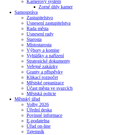
Kamerový systém
Zorné úhly kamer
Samospráva
Zastupitelstvo
Usnesení zastupitelstva
Rada města
Usnesení rady
Starosta
Místostarosta
Výbory a komise
Vyhlášky a nařízení
Strategické dokumenty
Veřejné zakázky
Granty a příspěvky
Klikací rozpočet
Městské organizace
Účast města ve svazcích
Městská policie
Městský úřad
Volby 2026
Úřední deska
Povinné informace
E-podatelna
Úřad on-line
Tajemník