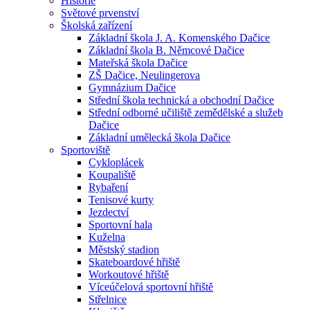
Historie
Světové prvenství
Školská zařízení
Základní škola J. A. Komenského Dačice
Základní škola B. Němcové Dačice
Mateřská škola Dačice
ZŠ Dačice, Neulingerova
Gymnázium Dačice
Střední škola technická a obchodní Dačice
Střední odborné učiliště zemědělské a služeb
Dačice
Základní umělecká škola Dačice
Sportoviště
Cykloplácek
Koupaliště
Rybaření
Tenisové kurty
Jezdectví
Sportovní hala
Kuželna
Městský stadion
Skateboardové hřiště
Workoutové hřiště
Víceúčelová sportovní hřiště
Střelnice