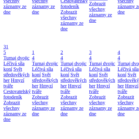
všechny
všechny
Cestovatelský
všechny
Zobrazit
záznamy ze
záznamy ze
fotodeník
záznamy z
všechny
dne
dne
Zobrazit
dne
záznamy ze
všechny
dne
záznamy ze
dne
31
5
1
2
3
4
Turnaj dvojic
4
4
4
4
Léčivá síla
Turnaj dvojic
Turnaj dvojic
Turnaj dvojic
Turnaj dvo
koní
Svět
Léčivá síla
Léčivá síla
Léčivá síla
Léčivá síla
středověkých
koní
Svět
koní
Svět
koní
Svět
koní
Svět
her
Hmyzí
středověkých
středověkých
středověkých
středověk
tváře
her
Hmyzí
her
Hmyzí
her
Hmyzí
her
Hmyzí
Cestovatelský
tváře
tváře
tváře
tváře
fotodeník
Zobrazit
Zobrazit
Zobrazit
Zobrazit
Zobrazit
všechny
všechny
všechny
všechny
všechny
záznamy ze
záznamy ze
záznamy ze
záznamy z
záznamy ze
dne
dne
dne
dne
dne