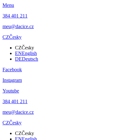
Menu
384 401 211
meu@dacice.cz
CZ
Česky
CZ
Česky
EN
English
DE
Deutsch
Facebook
Instagram
Youtube
384 401 211
meu@dacice.cz
CZ
Česky
CZ
Česky
EN
English