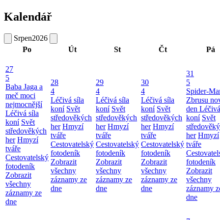
Kalendář
Srpen
2026
Po
Út
St
Čt
Pá
27
31
5
28
29
30
5
Baba Jaga a
4
4
4
Spider-Ma
meč moci
Léčivá síla
Léčivá síla
Léčivá síla
Zbrusu no
nejmocnější
koní
Svět
koní
Svět
koní
Svět
den
Léčivá
Léčivá síla
středověkých
středověkých
středověkých
koní
Svět
koní
Svět
her
Hmyzí
her
Hmyzí
her
Hmyzí
středověk
středověkých
tváře
tváře
tváře
her
Hmyzí
her
Hmyzí
Cestovatelský
Cestovatelský
Cestovatelský
tváře
tváře
fotodeník
fotodeník
fotodeník
Cestovatel
Cestovatelský
Zobrazit
Zobrazit
Zobrazit
fotodeník
fotodeník
všechny
všechny
všechny
Zobrazit
Zobrazit
záznamy ze
záznamy ze
záznamy ze
všechny
všechny
dne
dne
dne
záznamy z
záznamy ze
dne
dne