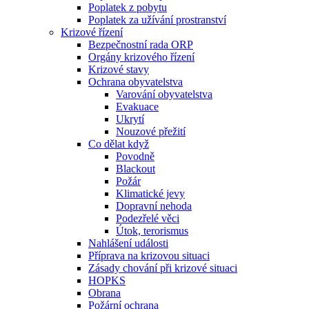
Poplatek z pobytu
Poplatek za užívání prostranství
Krizové řízení
Bezpečnostní rada ORP
Orgány krizového řízení
Krizové stavy
Ochrana obyvatelstva
Varování obyvatelstva
Evakuace
Ukrytí
Nouzové přežití
Co dělat když
Povodně
Blackout
Požár
Klimatické jevy
Dopravní nehoda
Podezřelé věci
Útok, terorismus
Nahlášení události
Příprava na krizovou situaci
Zásady chování při krizové situaci
HOPKS
Obrana
Požární ochrana