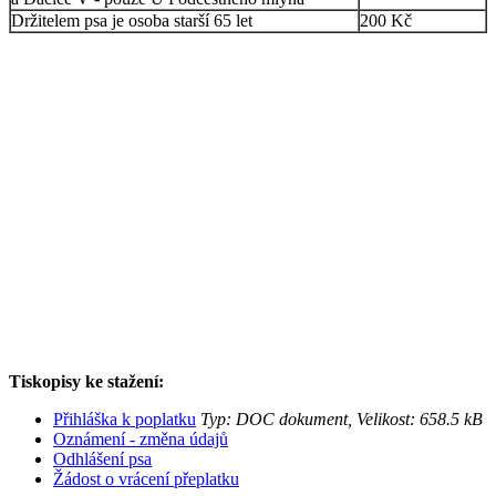
Držitelem psa je osoba starší 65 let
200 Kč
Tiskopisy ke stažení:
Přihláška k poplatku
Typ: DOC dokument, Velikost: 658.5 kB
Oznámení - změna údajů
Odhlášení psa
Žádost o vrácení přeplatku