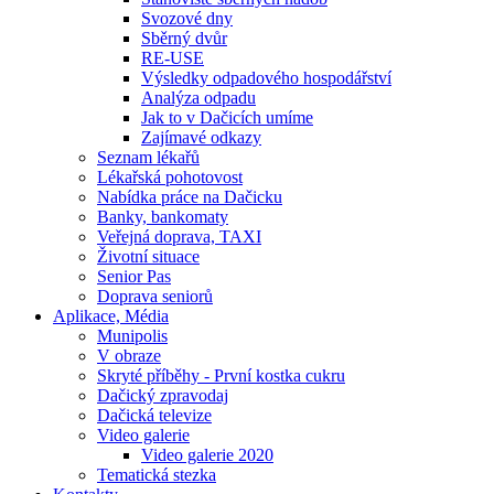
Svozové dny
Sběrný dvůr
RE-USE
Výsledky odpadového hospodářství
Analýza odpadu
Jak to v Dačicích umíme
Zajímavé odkazy
Seznam lékařů
Lékařská pohotovost
Nabídka práce na Dačicku
Banky, bankomaty
Veřejná doprava, TAXI
Životní situace
Senior Pas
Doprava seniorů
Aplikace, Média
Munipolis
V obraze
Skryté příběhy - První kostka cukru
Dačický zpravodaj
Dačická televize
Video galerie
Video galerie 2020
Tematická stezka