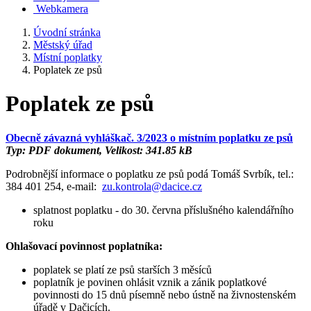
Webkamera
Úvodní stránka
Městský úřad
Místní poplatky
Poplatek ze psů
Poplatek ze psů
Obecně závazná vyhláškač. 3/2023 o místním poplatku ze psů
Typ: PDF dokument, Velikost: 341.85 kB
Podrobnější informace o poplatku ze psů podá Tomáš Svrbík, tel.:
384 401 254, e-mail:
zu.kontrola@dacice.cz
splatnost poplatku - do 30. června příslušného kalendářního
roku
Ohlašovací povinnost poplatníka:
poplatek se platí ze psů starších 3 měsíců
poplatník je povinen ohlásit vznik a zánik poplatkové
povinnosti do 15 dnů písemně nebo ústně na živnostenském
úřadě v Dačicích.