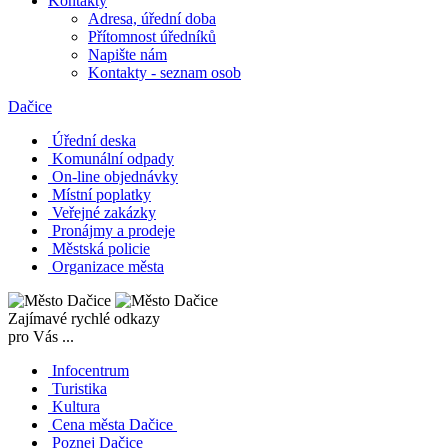
Kontakty
Adresa, úřední doba
Přítomnost úředníků
Napište nám
Kontakty - seznam osob
Dačice
Úřední deska
Komunální odpady
On-line objednávky
Místní poplatky
Veřejné zakázky
Pronájmy a prodeje
Městská policie
Organizace města
Zajímavé rychlé odkazy
pro Vás ...
Infocentrum
Turistika
Kultura
Cena města Dačice
Poznej Dačice