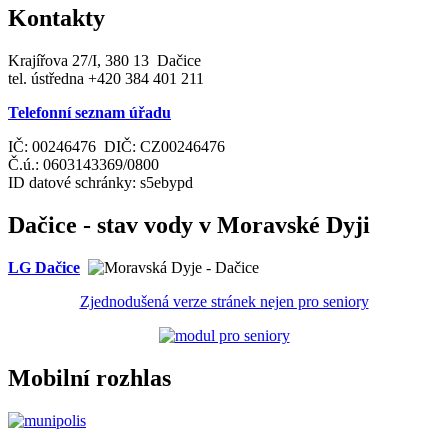
Kontakty
Krajířova 27/I, 380 13 Dačice
tel. ústředna +420 384 401 211
Telefonní seznam úřadu
IČ: 00246476 DIČ: CZ00246476
Č.ú.: 0603143369/0800
ID datové schránky: s5ebypd
Dačice - stav vody v Moravské Dyji
LG Dačice
Zjednodušená verze stránek nejen pro seniory
Mobilní rozhlas