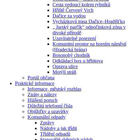
Cesta vedoucí kolem rybníků
Hřiště Červený Vrch
Dačice za vodou
Vycházková trasa Dačice–Hradišťko
„ Jurský parčík“ odpočinková zóna v
divoké přírodě
Uzavíratelné posezení
Komunitní prostor na horním náměstí
(Hradecká brána)
Bosonohý chodník
Odkládací box u hřbitova
Oprava ulice
Motýlí stráň
Portál občana
Praktické informace
Informace, městský rozhlas
Ztráty a nálezy
Hlášení poruch
Důležitá telefonní čísla
Objížďky a uzavírky
Komunální odpady
Zprávy
Nádoby a jak třídit
Třídění odpadů
Stanoviště sběrných nádob