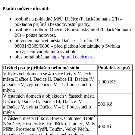
Platbu můžete uhradit:
osobně na pokladně MěÚ Dačice (Palackého nám. 2/I) –
pokladna přijímá i bezhotovostní platby,
osobně na odboru Obecní živnostenský úřad (Palackého nám.
2/I) – pouze hotovost,
převodem na účet města Dačice – č. účtu: 19-
0603143369/0800 – před platbou kontaktujte p Svrbíka
pro zjištění variabilního symbolu,
přes portál občana
https://portal.dacice.cz
.
Držitel psa je přihlášen nebo má sídlo
Poplatek ze psů
V bytových domech se 4 a více byty v částech
města Dačice I, Dačice II, Dačice III, Dačice IV
1.000 Kč
a Dačice V, vyjma Dačice V – U Podcestného
mlýna
V ostatních domech a objektech v částech města
Dačice I, Dačice II, Dačice III, Dačice IV
500 Kč
a Dačice V, vyjma Dačice V – U Podcestného
mlýna
V částech města Bílkov, Borek, Chlumec, Dolní
Němčice, Hostkovice, Hradišťko, Lipolec, Malý
400 Kč
Pěčín, Prostřední Vydří, Toužín, Velký Pěčín,
a Dačice V - pouze U Podcestného mlýna