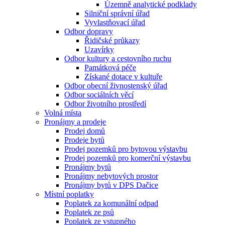
Územně analytické podklady
Silniční správní úřad
Vyvlastňovací úřad
Odbor dopravy
Řidičské průkazy
Uzavírky
Odbor kultury a cestovního ruchu
Památková péče
Získané dotace v kultuře
Odbor obecní živnostenský úřad
Odbor sociálních věcí
Odbor životního prostředí
Volná místa
Pronájmy a prodeje
Prodej domů
Prodeje bytů
Prodej pozemků pro bytovou výstavbu
Prodej pozemků pro komerční výstavbu
Pronájmy bytů
Pronájmy nebytových prostor
Pronájmy bytů v DPS Dačice
Místní poplatky
Poplatek za komunální odpad
Poplatek ze psů
Poplatek ze vstupného