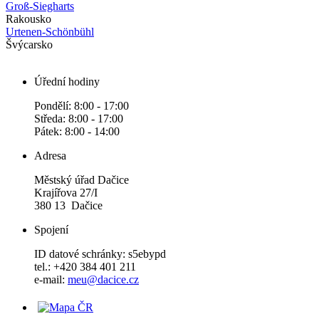
Groß-Siegharts
Rakousko
Urtenen-Schönbühl
Švýcarsko
Úřední hodiny
Pondělí: 8:00 - 17:00
Středa: 8:00 - 17:00
Pátek: 8:00 - 14:00
Adresa
Městský úřad Dačice
Krajířova 27/I
380 13 Dačice
Spojení
ID datové schránky: s5ebypd
tel.: +420 384 401 211
e-mail:
meu@dacice.cz