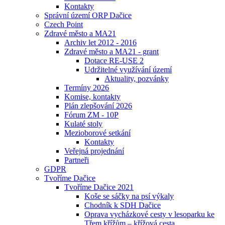
Kontakty
Správní území ORP Dačice
Czech Point
Zdravé město a MA21
Archiv let 2012 - 2016
Zdravé město a MA21 - grant
Dotace RE-USE 2
Udržitelné využívání území
Aktuality, pozvánky
Termíny 2026
Komise, kontakty
Plán zlepšování 2026
Fórum ZM - 10P
Kulaté stoly
Mezioborové setkání
Kontakty
Veřejná projednání
Partneři
GDPR
Tvoříme Dačice
Tvoříme Dačice 2021
Koše se sáčky na psí výkaly
Chodník k SDH Dačice
Oprava vycházkové cesty v lesoparku ke
Třem křížům – křížová cesta