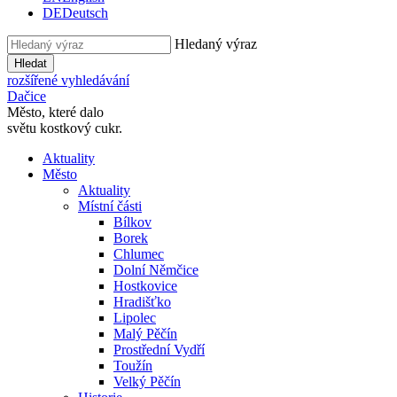
DE
Deutsch
Hledaný výraz
Hledat
rozšířené vyhledávání
Dačice
Město, které dalo
světu kostkový cukr.
Aktuality
Město
Aktuality
Místní části
Bílkov
Borek
Chlumec
Dolní Němčice
Hostkovice
Hradišťko
Lipolec
Malý Pěčín
Prostřední Vydří
Toužín
Velký Pěčín