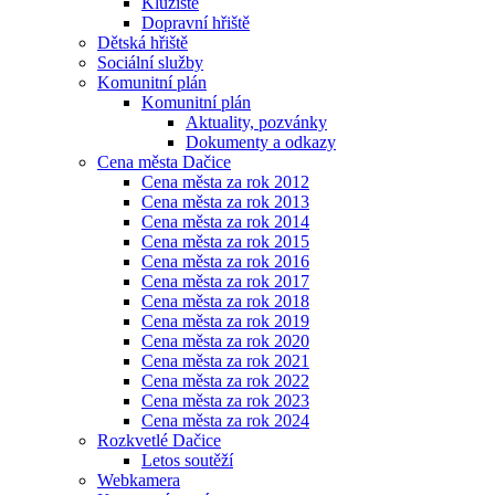
Kluziště
Dopravní hřiště
Dětská hřiště
Sociální služby
Komunitní plán
Komunitní plán
Aktuality, pozvánky
Dokumenty a odkazy
Cena města Dačice
Cena města za rok 2012
Cena města za rok 2013
Cena města za rok 2014
Cena města za rok 2015
Cena města za rok 2016
Cena města za rok 2017
Cena města za rok 2018
Cena města za rok 2019
Cena města za rok 2020
Cena města za rok 2021
Cena města za rok 2022
Cena města za rok 2023
Cena města za rok 2024
Rozkvetlé Dačice
Letos soutěží
Webkamera