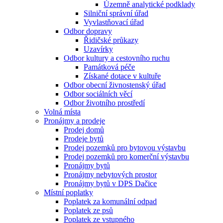
Územně analytické podklady
Silniční správní úřad
Vyvlastňovací úřad
Odbor dopravy
Řidičské průkazy
Uzavírky
Odbor kultury a cestovního ruchu
Památková péče
Získané dotace v kultuře
Odbor obecní živnostenský úřad
Odbor sociálních věcí
Odbor životního prostředí
Volná místa
Pronájmy a prodeje
Prodej domů
Prodeje bytů
Prodej pozemků pro bytovou výstavbu
Prodej pozemků pro komerční výstavbu
Pronájmy bytů
Pronájmy nebytových prostor
Pronájmy bytů v DPS Dačice
Místní poplatky
Poplatek za komunální odpad
Poplatek ze psů
Poplatek ze vstupného