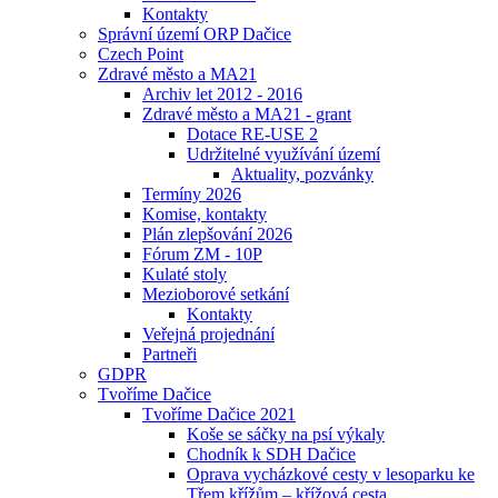
Kontakty
Správní území ORP Dačice
Czech Point
Zdravé město a MA21
Archiv let 2012 - 2016
Zdravé město a MA21 - grant
Dotace RE-USE 2
Udržitelné využívání území
Aktuality, pozvánky
Termíny 2026
Komise, kontakty
Plán zlepšování 2026
Fórum ZM - 10P
Kulaté stoly
Mezioborové setkání
Kontakty
Veřejná projednání
Partneři
GDPR
Tvoříme Dačice
Tvoříme Dačice 2021
Koše se sáčky na psí výkaly
Chodník k SDH Dačice
Oprava vycházkové cesty v lesoparku ke
Třem křížům – křížová cesta