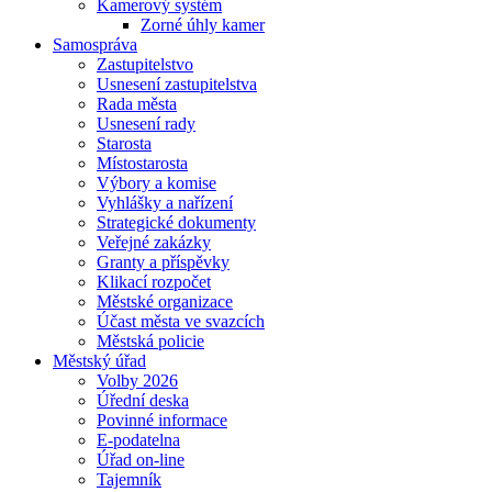
Kamerový systém
Zorné úhly kamer
Samospráva
Zastupitelstvo
Usnesení zastupitelstva
Rada města
Usnesení rady
Starosta
Místostarosta
Výbory a komise
Vyhlášky a nařízení
Strategické dokumenty
Veřejné zakázky
Granty a příspěvky
Klikací rozpočet
Městské organizace
Účast města ve svazcích
Městská policie
Městský úřad
Volby 2026
Úřední deska
Povinné informace
E-podatelna
Úřad on-line
Tajemník