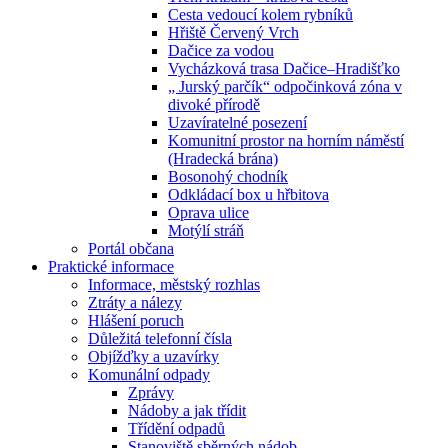
Cesta vedoucí kolem rybníků
Hřiště Červený Vrch
Dačice za vodou
Vycházková trasa Dačice–Hradišťko
„ Jurský parčík“ odpočinková zóna v
divoké přírodě
Uzavíratelné posezení
Komunitní prostor na horním náměstí
(Hradecká brána)
Bosonohý chodník
Odkládací box u hřbitova
Oprava ulice
Motýlí stráň
Portál občana
Praktické informace
Informace, městský rozhlas
Ztráty a nálezy
Hlášení poruch
Důležitá telefonní čísla
Objížďky a uzavírky
Komunální odpady
Zprávy
Nádoby a jak třídit
Třídění odpadů
Stanoviště sběrných nádob