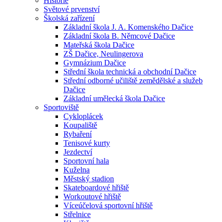
Historie
Světové prvenství
Školská zařízení
Základní škola J. A. Komenského Dačice
Základní škola B. Němcové Dačice
Mateřská škola Dačice
ZŠ Dačice, Neulingerova
Gymnázium Dačice
Střední škola technická a obchodní Dačice
Střední odborné učiliště zemědělské a služeb
Dačice
Základní umělecká škola Dačice
Sportoviště
Cykloplácek
Koupaliště
Rybaření
Tenisové kurty
Jezdectví
Sportovní hala
Kuželna
Městský stadion
Skateboardové hřiště
Workoutové hřiště
Víceúčelová sportovní hřiště
Střelnice