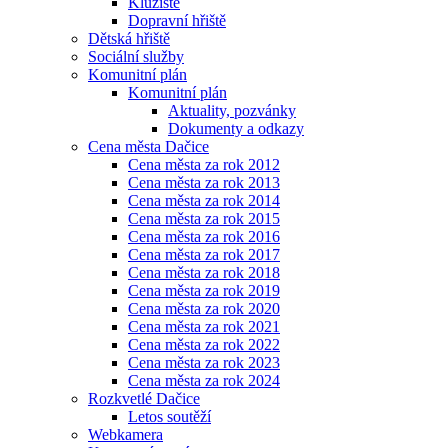
Kluziště
Dopravní hřiště
Dětská hřiště
Sociální služby
Komunitní plán
Komunitní plán
Aktuality, pozvánky
Dokumenty a odkazy
Cena města Dačice
Cena města za rok 2012
Cena města za rok 2013
Cena města za rok 2014
Cena města za rok 2015
Cena města za rok 2016
Cena města za rok 2017
Cena města za rok 2018
Cena města za rok 2019
Cena města za rok 2020
Cena města za rok 2021
Cena města za rok 2022
Cena města za rok 2023
Cena města za rok 2024
Rozkvetlé Dačice
Letos soutěží
Webkamera