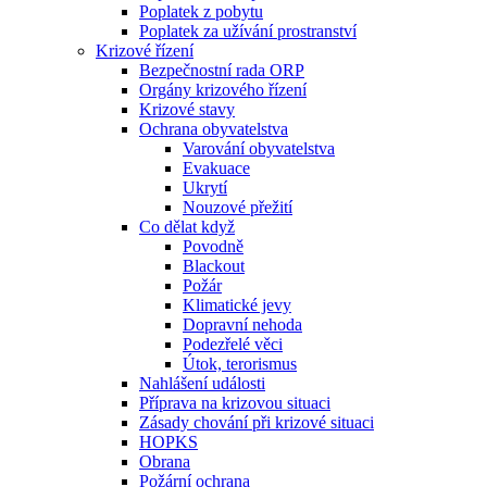
Poplatek z pobytu
Poplatek za užívání prostranství
Krizové řízení
Bezpečnostní rada ORP
Orgány krizového řízení
Krizové stavy
Ochrana obyvatelstva
Varování obyvatelstva
Evakuace
Ukrytí
Nouzové přežití
Co dělat když
Povodně
Blackout
Požár
Klimatické jevy
Dopravní nehoda
Podezřelé věci
Útok, terorismus
Nahlášení události
Příprava na krizovou situaci
Zásady chování při krizové situaci
HOPKS
Obrana
Požární ochrana