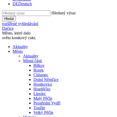
DE
Deutsch
Hledaný výraz
Hledat
rozšířené vyhledávání
Dačice
Město, které dalo
světu kostkový cukr.
Aktuality
Město
Aktuality
Místní části
Bílkov
Borek
Chlumec
Dolní Němčice
Hostkovice
Hradišťko
Lipolec
Malý Pěčín
Prostřední Vydří
Toužín
Velký Pěčín