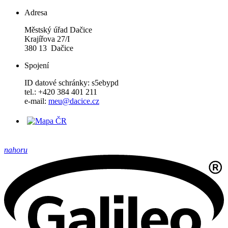
Adresa
Městský úřad Dačice
Krajířova 27/I
380 13 Dačice
Spojení
ID datové schránky: s5ebypd
tel.: +420 384 401 211
e-mail:
meu@dacice.cz
nahoru