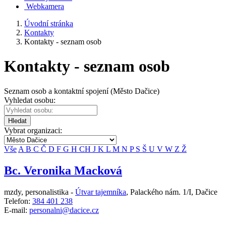
Webkamera
Úvodní stránka
Kontakty
Kontakty - seznam osob
Kontakty - seznam osob
Seznam osob a kontaktní spojení (Město Dačice)
Vyhledat osobu:
Hledat
Vybrat organizaci:
Vše
A
B
C
Č
D
F
G
H
CH
J
K
L
M
N
P
S
Š
U
V
W
Z
Ž
Bc. Veronika Macková
mzdy, personalistika -
Útvar tajemníka
,
Palackého nám. 1/I, Dačice
Telefon:
384 401 238
E-mail:
personalni@dacice.cz