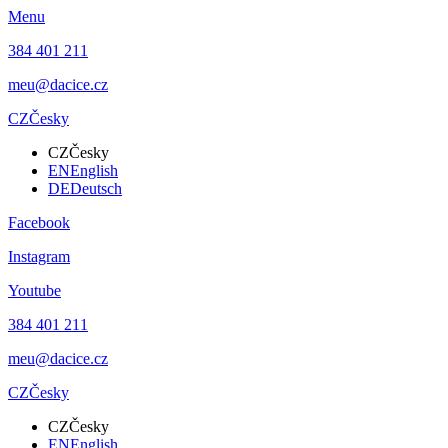
Menu
384 401 211
meu@dacice.cz
CZ
Česky
CZ
Česky
EN
English
DE
Deutsch
Facebook
Instagram
Youtube
384 401 211
meu@dacice.cz
CZ
Česky
CZ
Česky
EN
English