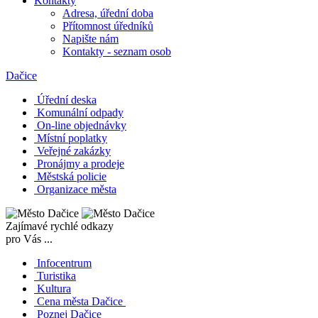
Kontakty
Adresa, úřední doba
Přítomnost úředníků
Napište nám
Kontakty - seznam osob
Dačice
Úřední deska
Komunální odpady
On-line objednávky
Místní poplatky
Veřejné zakázky
Pronájmy a prodeje
Městská policie
Organizace města
Zajímavé rychlé odkazy
pro Vás ...
Infocentrum
Turistika
Kultura
Cena města Dačice
Poznej Dačice