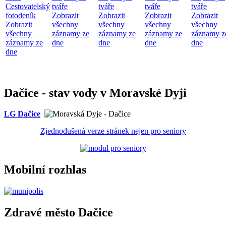
Cestovatelský
tváře
tváře
tváře
tváře
fotodeník
Zobrazit
Zobrazit
Zobrazit
Zobrazit
Zobrazit
všechny
všechny
všechny
všechny
všechny
záznamy ze
záznamy ze
záznamy ze
záznamy z
záznamy ze
dne
dne
dne
dne
dne
Dačice - stav vody v Moravské Dyji
LG Dačice
Zjednodušená verze stránek nejen pro seniory
Mobilní rozhlas
Zdravé město Dačice