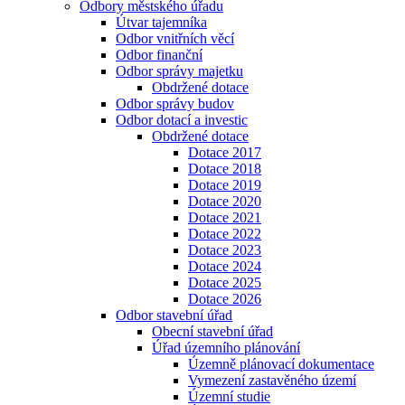
Odbory městského úřadu
Útvar tajemníka
Odbor vnitřních věcí
Odbor finanční
Odbor správy majetku
Obdržené dotace
Odbor správy budov
Odbor dotací a investic
Obdržené dotace
Dotace 2017
Dotace 2018
Dotace 2019
Dotace 2020
Dotace 2021
Dotace 2022
Dotace 2023
Dotace 2024
Dotace 2025
Dotace 2026
Odbor stavební úřad
Obecní stavební úřad
Úřad územního plánování
Územně plánovací dokumentace
Vymezení zastavěného území
Územní studie