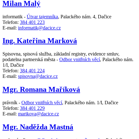
Milan Malý
informatik -
Útvar tajemníka
,
Palackého nám. 4, Dačice
Telefon:
384 401 223
E-mail:
informatik@dacice.cz
Ing. Kateřina Marková
Spisovna, spisová služba, základní registry, evidence smluv,
podatelna partnerská města -
Odbor vnitřních věcí
,
Palackého nám.
1/I, Dačice
Telefon:
384 401 224
E-mail:
spisovna@dacice.cz
Mgr. Romana Maříková
právník -
Odbor vnitřních věcí
,
Palackého nám. 1/I, Dačice
Telefon:
384 401 229
E-mail:
marikova@dacice.cz
Mgr. Naděžda Mastná