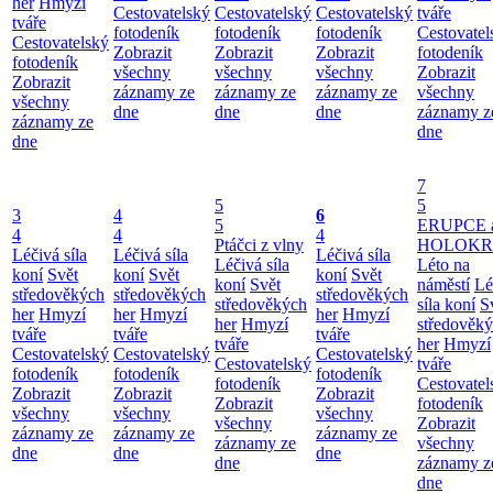
her
Hmyzí
Cestovatelský
Cestovatelský
Cestovatelský
tváře
tváře
fotodeník
fotodeník
fotodeník
Cestovatel
Cestovatelský
Zobrazit
Zobrazit
Zobrazit
fotodeník
fotodeník
všechny
všechny
všechny
Zobrazit
Zobrazit
záznamy ze
záznamy ze
záznamy ze
všechny
všechny
dne
dne
dne
záznamy z
záznamy ze
dne
dne
7
5
5
3
4
6
5
ERUPCE 
4
4
4
Ptáčci z vlny
HOLOKRC
Léčivá síla
Léčivá síla
Léčivá síla
Léčivá síla
Léto na
koní
Svět
koní
Svět
koní
Svět
koní
Svět
náměstí
Lé
středověkých
středověkých
středověkých
středověkých
síla koní
S
her
Hmyzí
her
Hmyzí
her
Hmyzí
her
Hmyzí
středověk
tváře
tváře
tváře
tváře
her
Hmyzí
Cestovatelský
Cestovatelský
Cestovatelský
Cestovatelský
tváře
fotodeník
fotodeník
fotodeník
fotodeník
Cestovatel
Zobrazit
Zobrazit
Zobrazit
Zobrazit
fotodeník
všechny
všechny
všechny
všechny
Zobrazit
záznamy ze
záznamy ze
záznamy ze
záznamy ze
všechny
dne
dne
dne
dne
záznamy z
dne