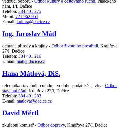
vedoucí odboru -
Odbor kultury a cestovního ruchu
,
Palackého
nám. 1/I, Dačice
Telefon:
384 401 275
Mobil:
721 962 951
E-mail:
kultura@dacice.cz
Ing. Jaroslav Mátl
ochrana přírody a krajiny -
Odbor životního prostředí
,
Krajířova
27/I, Dačice
Telefon:
384 401 216
E-mail:
matl@dacice.cz
Hana Mátlová, DiS.
referentka stavebního úřadu – vodohospodářské stavby -
Odbor
stavební úřad
,
Krajířova 27/I, Dačice
Telefon:
384 401 283
E-mail:
matlova@dacice.cz
David Měrtl
zkušební komisař -
Odbor dopravy
,
Krajířova 27/I, Dačice