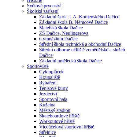
Historie
Světové prvenství
Školská zařízení
Základní škola J. A. Komenského Dačice
Základní škola B. Němcové Dačice
Mateřská škola Dačice
ZŠ Dačice, Neulingerova
Gymnázium Dačice
Střední škola technická a obchodní Dačice
Střední odborné učiliště zemědělské a služeb
Dačice
Základní umělecká škola Dačice
Sportoviště
Cykloplácek
Koupaliště
Rybaření
Tenisové kurty
Jezdectví
Sportovní hala
Kuželna
Městský stadion
Skateboardové hřiště
Workoutové hřiště
Víceúčelová sportovní hřiště
Střelnice