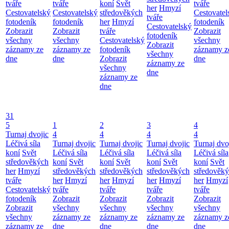
tváře
tváře
koní
Svět
tváře
her
Hmyzí
Cestovatelský
Cestovatelský
středověkých
Cestovatel
tváře
fotodeník
fotodeník
her
Hmyzí
fotodeník
Cestovatelský
Zobrazit
Zobrazit
tváře
Zobrazit
fotodeník
všechny
všechny
Cestovatelský
všechny
Zobrazit
záznamy ze
záznamy ze
fotodeník
záznamy z
všechny
dne
dne
Zobrazit
dne
záznamy ze
všechny
dne
záznamy ze
dne
31
5
1
2
3
4
Turnaj dvojic
4
4
4
4
Léčivá síla
Turnaj dvojic
Turnaj dvojic
Turnaj dvojic
Turnaj dvo
koní
Svět
Léčivá síla
Léčivá síla
Léčivá síla
Léčivá síla
středověkých
koní
Svět
koní
Svět
koní
Svět
koní
Svět
her
Hmyzí
středověkých
středověkých
středověkých
středověk
tváře
her
Hmyzí
her
Hmyzí
her
Hmyzí
her
Hmyzí
Cestovatelský
tváře
tváře
tváře
tváře
fotodeník
Zobrazit
Zobrazit
Zobrazit
Zobrazit
Zobrazit
všechny
všechny
všechny
všechny
všechny
záznamy ze
záznamy ze
záznamy ze
záznamy z
záznamy ze
dne
dne
dne
dne