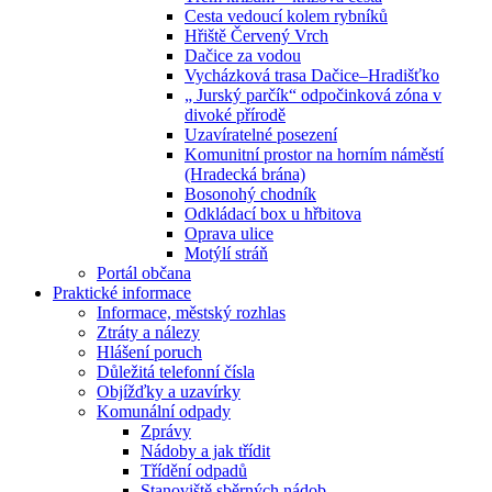
Cesta vedoucí kolem rybníků
Hřiště Červený Vrch
Dačice za vodou
Vycházková trasa Dačice–Hradišťko
„ Jurský parčík“ odpočinková zóna v
divoké přírodě
Uzavíratelné posezení
Komunitní prostor na horním náměstí
(Hradecká brána)
Bosonohý chodník
Odkládací box u hřbitova
Oprava ulice
Motýlí stráň
Portál občana
Praktické informace
Informace, městský rozhlas
Ztráty a nálezy
Hlášení poruch
Důležitá telefonní čísla
Objížďky a uzavírky
Komunální odpady
Zprávy
Nádoby a jak třídit
Třídění odpadů
Stanoviště sběrných nádob