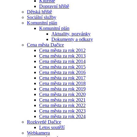
Kluziště
Dopravní hřiště
Dětská hřiště
Sociální služby
Komunitní plán
Komunitní plán
Aktuality, pozvánky
Dokumenty a odkazy
Cena města Dačice
Cena města za rok 2012
Cena města za rok 2013
Cena města za rok 2014
Cena města za rok 2015
Cena města za rok 2016
Cena města za rok 2017
Cena města za rok 2018
Cena města za rok 2019
Cena města za rok 2020
Cena města za rok 2021
Cena města za rok 2022
Cena města za rok 2023
Cena města za rok 2024
Rozkvetlé Dačice
Letos soutěží
Webkamera