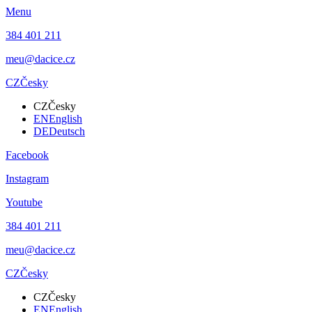
Menu
384 401 211
meu@dacice.cz
CZ
Česky
CZ
Česky
EN
English
DE
Deutsch
Facebook
Instagram
Youtube
384 401 211
meu@dacice.cz
CZ
Česky
CZ
Česky
EN
English