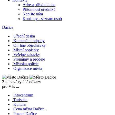
Kontakty
Adresa, úřední doba
Přítomnost úředníků
Napište nám
Kontakty - seznam osob
Dačice
Úřední deska
Komunální odpady
On-line objednávky
Místní poplatky
Veřejné zakázky
Pronájmy a prodeje
Městská policie
Organizace města
Zajímavé rychlé odkazy
pro Vás ...
Infocentrum
Turistika
Kultura
Cena města Dačice
Poznej Dačice