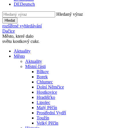
DE
Deutsch
Hledaný výraz
Hledat
rozšířené vyhledávání
Dačice
Město, které dalo
světu kostkový cukr.
Aktuality
Město
Aktuality
Místní části
Bílkov
Borek
Chlumec
Dolní Němčice
Hostkovice
Hradišťko
Lipolec
Malý Pěčín
Prostřední Vydří
Toužín
Velký Pěčín