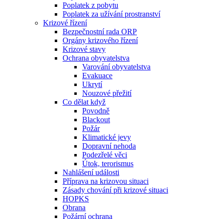
Poplatek z pobytu
Poplatek za užívání prostranství
Krizové řízení
Bezpečnostní rada ORP
Orgány krizového řízení
Krizové stavy
Ochrana obyvatelstva
Varování obyvatelstva
Evakuace
Ukrytí
Nouzové přežití
Co dělat když
Povodně
Blackout
Požár
Klimatické jevy
Dopravní nehoda
Podezřelé věci
Útok, terorismus
Nahlášení události
Příprava na krizovou situaci
Zásady chování při krizové situaci
HOPKS
Obrana
Požární ochrana