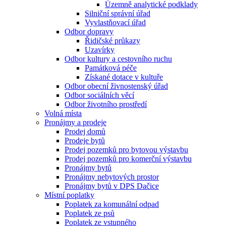
Územně analytické podklady
Silniční správní úřad
Vyvlastňovací úřad
Odbor dopravy
Řidičské průkazy
Uzavírky
Odbor kultury a cestovního ruchu
Památková péče
Získané dotace v kultuře
Odbor obecní živnostenský úřad
Odbor sociálních věcí
Odbor životního prostředí
Volná místa
Pronájmy a prodeje
Prodej domů
Prodeje bytů
Prodej pozemků pro bytovou výstavbu
Prodej pozemků pro komerční výstavbu
Pronájmy bytů
Pronájmy nebytových prostor
Pronájmy bytů v DPS Dačice
Místní poplatky
Poplatek za komunální odpad
Poplatek ze psů
Poplatek ze vstupného