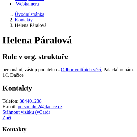
Webkamera
Úvodní stránka
Kontakty
Helena Páralová
Helena Páralová
Role v org. struktuře
personální, zástup podatelna -
Odbor vnitřních věcí
, Palackého nám.
1/I, Dačice
Kontakty
Telefon:
384401238
E-mail:
personalni2@dacice.cz
Stáhnout vizitku (vCard)
Zpět
Kontakty