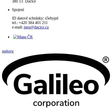
380 13 Dačice
Spojení
ID datové schránky: s5ebypd
tel.: +420 384 401 211
e-mail:
meu@dacice.cz
nahoru