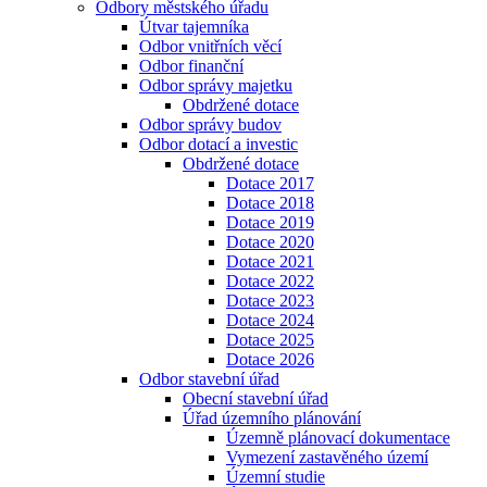
Odbory městského úřadu
Útvar tajemníka
Odbor vnitřních věcí
Odbor finanční
Odbor správy majetku
Obdržené dotace
Odbor správy budov
Odbor dotací a investic
Obdržené dotace
Dotace 2017
Dotace 2018
Dotace 2019
Dotace 2020
Dotace 2021
Dotace 2022
Dotace 2023
Dotace 2024
Dotace 2025
Dotace 2026
Odbor stavební úřad
Obecní stavební úřad
Úřad územního plánování
Územně plánovací dokumentace
Vymezení zastavěného území
Územní studie