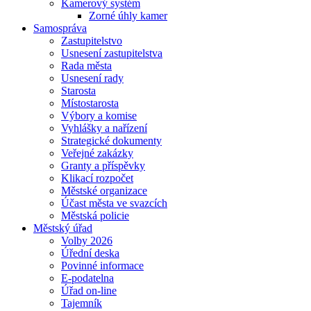
Kamerový systém
Zorné úhly kamer
Samospráva
Zastupitelstvo
Usnesení zastupitelstva
Rada města
Usnesení rady
Starosta
Místostarosta
Výbory a komise
Vyhlášky a nařízení
Strategické dokumenty
Veřejné zakázky
Granty a příspěvky
Klikací rozpočet
Městské organizace
Účast města ve svazcích
Městská policie
Městský úřad
Volby 2026
Úřední deska
Povinné informace
E-podatelna
Úřad on-line
Tajemník