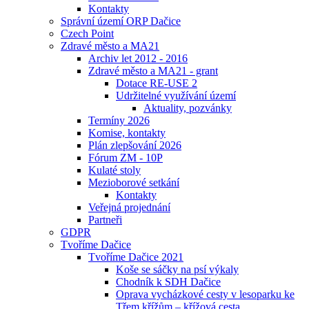
Kontakty
Správní území ORP Dačice
Czech Point
Zdravé město a MA21
Archiv let 2012 - 2016
Zdravé město a MA21 - grant
Dotace RE-USE 2
Udržitelné využívání území
Aktuality, pozvánky
Termíny 2026
Komise, kontakty
Plán zlepšování 2026
Fórum ZM - 10P
Kulaté stoly
Mezioborové setkání
Kontakty
Veřejná projednání
Partneři
GDPR
Tvoříme Dačice
Tvoříme Dačice 2021
Koše se sáčky na psí výkaly
Chodník k SDH Dačice
Oprava vycházkové cesty v lesoparku ke
Třem křížům – křížová cesta