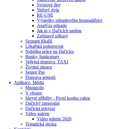
Svozové dny
Sběrný dvůr
RE-USE
Výsledky odpadového hospodářství
Analýza odpadu
Jak to v Dačicích umíme
Zajímavé odkazy
Seznam lékařů
Lékařská pohotovost
Nabídka práce na Dačicku
Banky, bankomaty
Veřejná doprava, TAXI
Životní situace
Senior Pas
Doprava seniorů
Aplikace, Média
Munipolis
V obraze
Skryté příběhy - První kostka cukru
Dačický zpravodaj
Dačická televize
Video galerie
Video galerie 2020
Tematická stezka