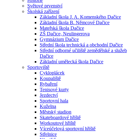
Historie
Světové prvenství
Školská zařízení
Základní škola J. A. Komenského Dačice
Základní škola B. Němcové Dačice
Mateřská škola Dačice
ZŠ Dačice, Neulingerova
Gymnázium Dačice
Střední škola technická a obchodní Dačice
Střední odborné učiliště zemědělské a služeb
Dačice
Základní umělecká škola Dačice
Sportoviště
Cykloplácek
Koupaliště
Rybaření
Tenisové kurty
Jezdectví
Sportovní hala
Kuželna
Městský stadion
Skateboardové hřiště
Workoutové hřiště
Víceúčelová sportovní hřiště
Střelnice