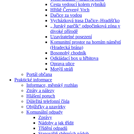
Cesta vedoucí kolem rybníků
Hřiště Červený Vrch
Dačice za vodou
Vycházková trasa Dačice–Hradišťko
„ Jurský parčík“ odpočinková zóna v
divoké přírodě
Uzavíratelné posezení
Komunitní prostor na horním náměstí
(Hradecká brána)
Bosonohý chodník
Odkládací box u hřbitova
Oprava ulice
Motýlí stráň
Portál občana
Praktické informace
Informace, městský rozhlas
Ztráty a nálezy
Hlášení poruch
Důležitá telefonní čísla
Objížďky a uzavírky
Komunální odpady
Zprávy
Nádoby a jak třídit
Třídění odpadů
Stanoviště sběrných nádob