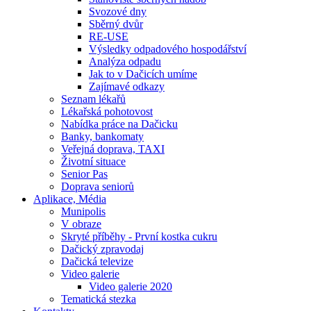
Svozové dny
Sběrný dvůr
RE-USE
Výsledky odpadového hospodářství
Analýza odpadu
Jak to v Dačicích umíme
Zajímavé odkazy
Seznam lékařů
Lékařská pohotovost
Nabídka práce na Dačicku
Banky, bankomaty
Veřejná doprava, TAXI
Životní situace
Senior Pas
Doprava seniorů
Aplikace, Média
Munipolis
V obraze
Skryté příběhy - První kostka cukru
Dačický zpravodaj
Dačická televize
Video galerie
Video galerie 2020
Tematická stezka