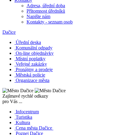
Kontakty
Adresa, úřední doba
Přítomnost úředníků
Napište nám
Kontakty - seznam osob
Dačice
Úřední deska
Komunální odpady
On-line objednávky
Místní poplatky
Veřejné zakázky
Pronájmy a prodeje
Městská policie
Organizace města
Zajímavé rychlé odkazy
pro Vás ...
Infocentrum
Turistika
Kultura
Cena města Dačice
Poznej Dačice