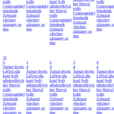
tváře
tváře
koní
Svět
tváře
her
Hmyzí
Cestovatelský
Cestovatelský
středověkých
Cestovatel
tváře
fotodeník
fotodeník
her
Hmyzí
fotodeník
Cestovatelský
Zobrazit
Zobrazit
tváře
Zobrazit
fotodeník
všechny
všechny
Cestovatelský
všechny
Zobrazit
záznamy ze
záznamy ze
fotodeník
záznamy z
všechny
dne
dne
Zobrazit
dne
záznamy ze
všechny
dne
záznamy ze
dne
31
5
1
2
3
4
Turnaj dvojic
4
4
4
4
Léčivá síla
Turnaj dvojic
Turnaj dvojic
Turnaj dvojic
Turnaj dvo
koní
Svět
Léčivá síla
Léčivá síla
Léčivá síla
Léčivá síla
středověkých
koní
Svět
koní
Svět
koní
Svět
koní
Svět
her
Hmyzí
středověkých
středověkých
středověkých
středověk
tváře
her
Hmyzí
her
Hmyzí
her
Hmyzí
her
Hmyzí
Cestovatelský
tváře
tváře
tváře
tváře
fotodeník
Zobrazit
Zobrazit
Zobrazit
Zobrazit
Zobrazit
všechny
všechny
všechny
všechny
všechny
záznamy ze
záznamy ze
záznamy ze
záznamy z
záznamy ze
dne
dne
dne
dne