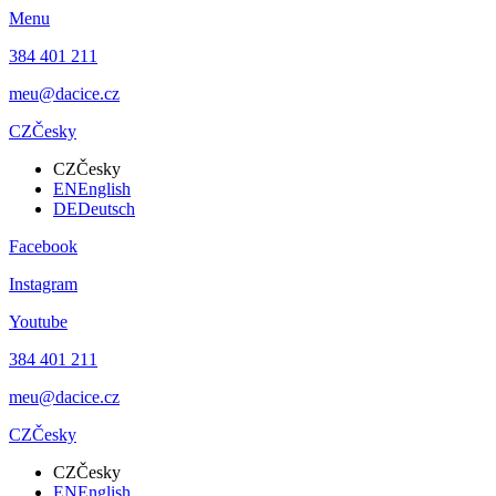
Menu
384 401 211
meu@dacice.cz
CZ
Česky
CZ
Česky
EN
English
DE
Deutsch
Facebook
Instagram
Youtube
384 401 211
meu@dacice.cz
CZ
Česky
CZ
Česky
EN
English