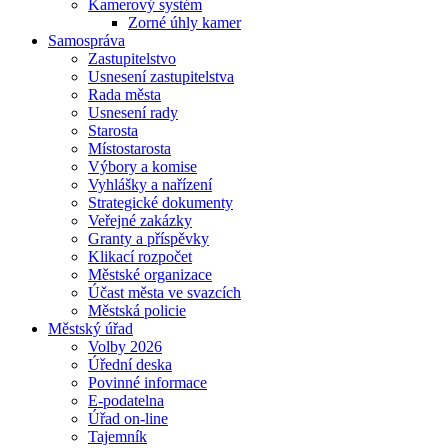
Kamerový systém
Zorné úhly kamer
Samospráva
Zastupitelstvo
Usnesení zastupitelstva
Rada města
Usnesení rady
Starosta
Místostarosta
Výbory a komise
Vyhlášky a nařízení
Strategické dokumenty
Veřejné zakázky
Granty a příspěvky
Klikací rozpočet
Městské organizace
Účast města ve svazcích
Městská policie
Městský úřad
Volby 2026
Úřední deska
Povinné informace
E-podatelna
Úřad on-line
Tajemník