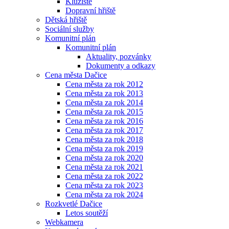
Kluziště
Dopravní hřiště
Dětská hřiště
Sociální služby
Komunitní plán
Komunitní plán
Aktuality, pozvánky
Dokumenty a odkazy
Cena města Dačice
Cena města za rok 2012
Cena města za rok 2013
Cena města za rok 2014
Cena města za rok 2015
Cena města za rok 2016
Cena města za rok 2017
Cena města za rok 2018
Cena města za rok 2019
Cena města za rok 2020
Cena města za rok 2021
Cena města za rok 2022
Cena města za rok 2023
Cena města za rok 2024
Rozkvetlé Dačice
Letos soutěží
Webkamera