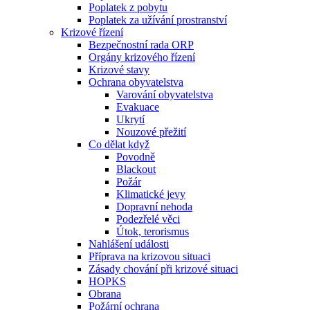
Poplatek z pobytu
Poplatek za užívání prostranství
Krizové řízení
Bezpečnostní rada ORP
Orgány krizového řízení
Krizové stavy
Ochrana obyvatelstva
Varování obyvatelstva
Evakuace
Ukrytí
Nouzové přežití
Co dělat když
Povodně
Blackout
Požár
Klimatické jevy
Dopravní nehoda
Podezřelé věci
Útok, terorismus
Nahlášení události
Příprava na krizovou situaci
Zásady chování při krizové situaci
HOPKS
Obrana
Požární ochrana