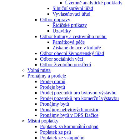
Územně analytické podklady
Silniční správní úřad
Vyvlastňovací úřad
Odbor dopravy
Řidičské průkazy
Uzavírky
Odbor kultury a cestovního ruchu
Památková péče
Získané dotace v kultuře
Odbor obecní živnostenský úřad
Odbor sociálních věcí
Odbor životního prostředí
Volná místa
Pronájmy a prodeje
Prodej domů
Prodeje bytů
Prodej pozemků pro bytovou výstavbu
Prodej pozemků pro komerční výstavbu
Pronájmy bytů
Pronájmy nebytových prostor
Pronájmy bytů v DPS Dačice
Místní poplatky
Poplatek za komunální odpad
Poplatek ze psů
Poplatek ze vstupného