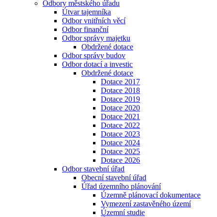
Odbory městského úřadu
Útvar tajemníka
Odbor vnitřních věcí
Odbor finanční
Odbor správy majetku
Obdržené dotace
Odbor správy budov
Odbor dotací a investic
Obdržené dotace
Dotace 2017
Dotace 2018
Dotace 2019
Dotace 2020
Dotace 2021
Dotace 2022
Dotace 2023
Dotace 2024
Dotace 2025
Dotace 2026
Odbor stavební úřad
Obecní stavební úřad
Úřad územního plánování
Územně plánovací dokumentace
Vymezení zastavěného území
Územní studie