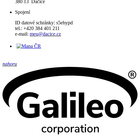
380 13 Dačice
Spojení
ID datové schránky: s5ebypd
tel.: +420 384 401 211
e-mail:
meu@dacice.cz
nahoru