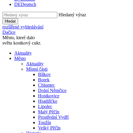
DE
Deutsch
Hledaný výraz
Hledat
rozšířené vyhledávání
Dačice
Město, které dalo
světu kostkový cukr.
Aktuality
Město
Aktuality
Místní části
Bílkov
Borek
Chlumec
Dolní Němčice
Hostkovice
Hradišťko
Lipolec
Malý Pěčín
Prostřední Vydří
Toužín
Velký Pěčín