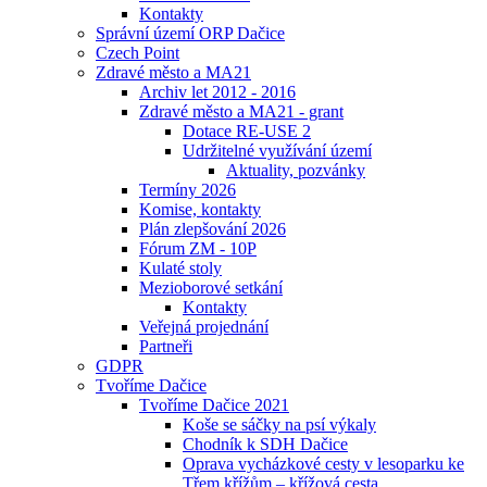
Kontakty
Správní území ORP Dačice
Czech Point
Zdravé město a MA21
Archiv let 2012 - 2016
Zdravé město a MA21 - grant
Dotace RE-USE 2
Udržitelné využívání území
Aktuality, pozvánky
Termíny 2026
Komise, kontakty
Plán zlepšování 2026
Fórum ZM - 10P
Kulaté stoly
Mezioborové setkání
Kontakty
Veřejná projednání
Partneři
GDPR
Tvoříme Dačice
Tvoříme Dačice 2021
Koše se sáčky na psí výkaly
Chodník k SDH Dačice
Oprava vycházkové cesty v lesoparku ke
Třem křížům – křížová cesta