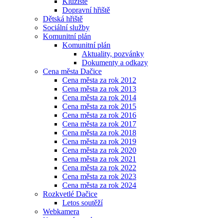
Kluziště
Dopravní hřiště
Dětská hřiště
Sociální služby
Komunitní plán
Komunitní plán
Aktuality, pozvánky
Dokumenty a odkazy
Cena města Dačice
Cena města za rok 2012
Cena města za rok 2013
Cena města za rok 2014
Cena města za rok 2015
Cena města za rok 2016
Cena města za rok 2017
Cena města za rok 2018
Cena města za rok 2019
Cena města za rok 2020
Cena města za rok 2021
Cena města za rok 2022
Cena města za rok 2023
Cena města za rok 2024
Rozkvetlé Dačice
Letos soutěží
Webkamera