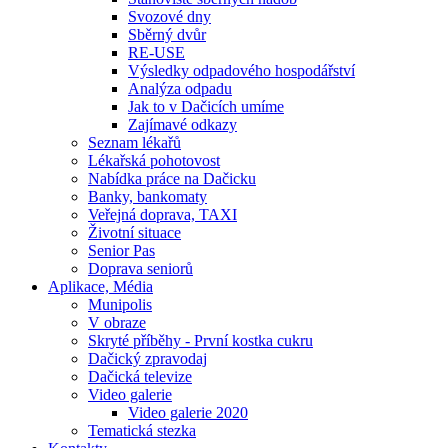
Svozové dny
Sběrný dvůr
RE-USE
Výsledky odpadového hospodářství
Analýza odpadu
Jak to v Dačicích umíme
Zajímavé odkazy
Seznam lékařů
Lékařská pohotovost
Nabídka práce na Dačicku
Banky, bankomaty
Veřejná doprava, TAXI
Životní situace
Senior Pas
Doprava seniorů
Aplikace, Média
Munipolis
V obraze
Skryté příběhy - První kostka cukru
Dačický zpravodaj
Dačická televize
Video galerie
Video galerie 2020
Tematická stezka