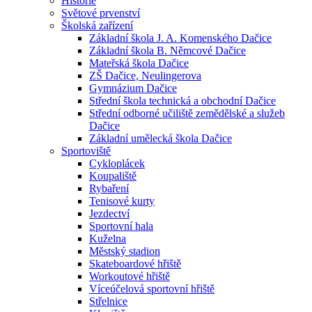
Historie
Světové prvenství
Školská zařízení
Základní škola J. A. Komenského Dačice
Základní škola B. Němcové Dačice
Mateřská škola Dačice
ZŠ Dačice, Neulingerova
Gymnázium Dačice
Střední škola technická a obchodní Dačice
Střední odborné učiliště zemědělské a služeb
Dačice
Základní umělecká škola Dačice
Sportoviště
Cykloplácek
Koupaliště
Rybaření
Tenisové kurty
Jezdectví
Sportovní hala
Kuželna
Městský stadion
Skateboardové hřiště
Workoutové hřiště
Víceúčelová sportovní hřiště
Střelnice