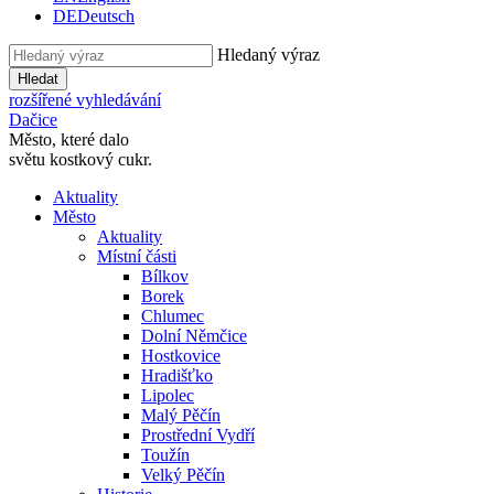
DE
Deutsch
Hledaný výraz
Hledat
rozšířené vyhledávání
Dačice
Město, které dalo
světu kostkový cukr.
Aktuality
Město
Aktuality
Místní části
Bílkov
Borek
Chlumec
Dolní Němčice
Hostkovice
Hradišťko
Lipolec
Malý Pěčín
Prostřední Vydří
Toužín
Velký Pěčín