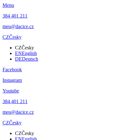
Menu
384 401 211
meu@dacice.cz
CZ
Česky
CZ
Česky
EN
English
DE
Deutsch
Facebook
Instagram
Youtube
384 401 211
meu@dacice.cz
CZ
Česky
CZ
Česky
EN
English