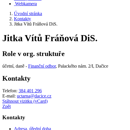
Webkamera
Úvodní stránka
Kontakty
Jitka Vítů Fráňová DiS.
Jitka Vítů Fráňová DiS.
Role v org. struktuře
účetní, daně -
Finanční odbor
, Palackého nám. 2/I, Dačice
Kontakty
Telefon:
384 401 296
E-mail:
uctarna@dacice.cz
Stáhnout vizitku (vCard)
Zpět
Kontakty
Adresa, úřední doba