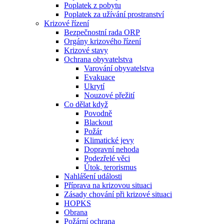
Poplatek z pobytu
Poplatek za užívání prostranství
Krizové řízení
Bezpečnostní rada ORP
Orgány krizového řízení
Krizové stavy
Ochrana obyvatelstva
Varování obyvatelstva
Evakuace
Ukrytí
Nouzové přežití
Co dělat když
Povodně
Blackout
Požár
Klimatické jevy
Dopravní nehoda
Podezřelé věci
Útok, terorismus
Nahlášení události
Příprava na krizovou situaci
Zásady chování při krizové situaci
HOPKS
Obrana
Požární ochrana