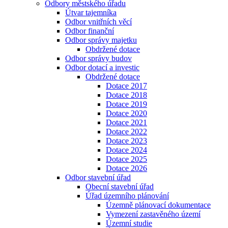
Odbory městského úřadu
Útvar tajemníka
Odbor vnitřních věcí
Odbor finanční
Odbor správy majetku
Obdržené dotace
Odbor správy budov
Odbor dotací a investic
Obdržené dotace
Dotace 2017
Dotace 2018
Dotace 2019
Dotace 2020
Dotace 2021
Dotace 2022
Dotace 2023
Dotace 2024
Dotace 2025
Dotace 2026
Odbor stavební úřad
Obecní stavební úřad
Úřad územního plánování
Územně plánovací dokumentace
Vymezení zastavěného území
Územní studie