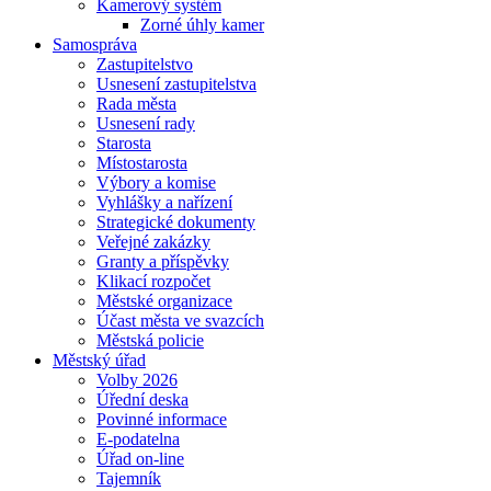
Kamerový systém
Zorné úhly kamer
Samospráva
Zastupitelstvo
Usnesení zastupitelstva
Rada města
Usnesení rady
Starosta
Místostarosta
Výbory a komise
Vyhlášky a nařízení
Strategické dokumenty
Veřejné zakázky
Granty a příspěvky
Klikací rozpočet
Městské organizace
Účast města ve svazcích
Městská policie
Městský úřad
Volby 2026
Úřední deska
Povinné informace
E-podatelna
Úřad on-line
Tajemník