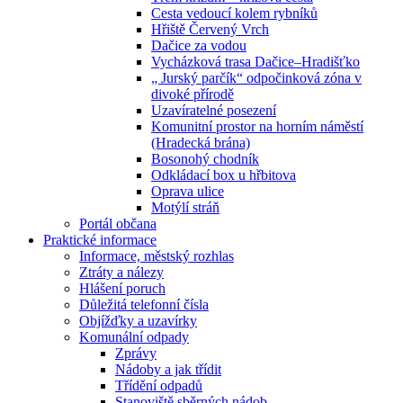
Cesta vedoucí kolem rybníků
Hřiště Červený Vrch
Dačice za vodou
Vycházková trasa Dačice–Hradišťko
„ Jurský parčík“ odpočinková zóna v
divoké přírodě
Uzavíratelné posezení
Komunitní prostor na horním náměstí
(Hradecká brána)
Bosonohý chodník
Odkládací box u hřbitova
Oprava ulice
Motýlí stráň
Portál občana
Praktické informace
Informace, městský rozhlas
Ztráty a nálezy
Hlášení poruch
Důležitá telefonní čísla
Objížďky a uzavírky
Komunální odpady
Zprávy
Nádoby a jak třídit
Třídění odpadů
Stanoviště sběrných nádob