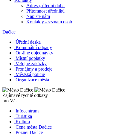
Kontakty
Adresa, úřední doba
Přítomnost úředníků
Napište nám
Kontakty - seznam osob
Dačice
Úřední deska
Komunální odpady
On-line objednávky
Místní poplatky
Veřejné zakázky
Pronájmy a prodeje
Městská policie
Organizace města
Zajímavé rychlé odkazy
pro Vás ...
Infocentrum
Turistika
Kultura
Cena města Dačice
Poznej Dačice