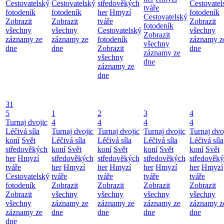
Cestovatelský
Cestovatelský
středověkých
Cestovatel
tváře
fotodeník
fotodeník
her
Hmyzí
fotodeník
Cestovatelský
Zobrazit
Zobrazit
tváře
Zobrazit
fotodeník
všechny
všechny
Cestovatelský
všechny
Zobrazit
záznamy ze
záznamy ze
fotodeník
záznamy z
všechny
dne
dne
Zobrazit
dne
záznamy ze
všechny
dne
záznamy ze
dne
31
5
1
2
3
4
Turnaj dvojic
4
4
4
4
Léčivá síla
Turnaj dvojic
Turnaj dvojic
Turnaj dvojic
Turnaj dvo
koní
Svět
Léčivá síla
Léčivá síla
Léčivá síla
Léčivá síla
středověkých
koní
Svět
koní
Svět
koní
Svět
koní
Svět
her
Hmyzí
středověkých
středověkých
středověkých
středověk
tváře
her
Hmyzí
her
Hmyzí
her
Hmyzí
her
Hmyzí
Cestovatelský
tváře
tváře
tváře
tváře
fotodeník
Zobrazit
Zobrazit
Zobrazit
Zobrazit
Zobrazit
všechny
všechny
všechny
všechny
všechny
záznamy ze
záznamy ze
záznamy ze
záznamy z
záznamy ze
dne
dne
dne
dne
dne