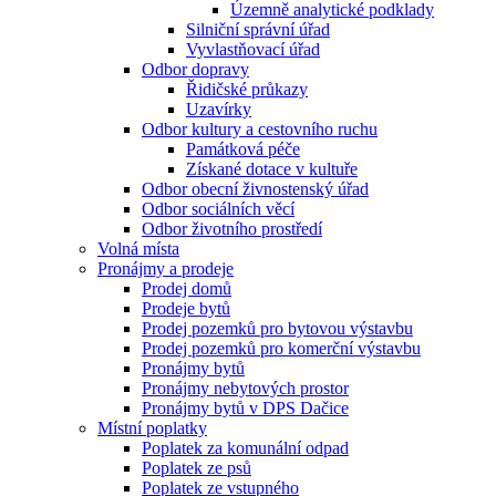
Územně analytické podklady
Silniční správní úřad
Vyvlastňovací úřad
Odbor dopravy
Řidičské průkazy
Uzavírky
Odbor kultury a cestovního ruchu
Památková péče
Získané dotace v kultuře
Odbor obecní živnostenský úřad
Odbor sociálních věcí
Odbor životního prostředí
Volná místa
Pronájmy a prodeje
Prodej domů
Prodeje bytů
Prodej pozemků pro bytovou výstavbu
Prodej pozemků pro komerční výstavbu
Pronájmy bytů
Pronájmy nebytových prostor
Pronájmy bytů v DPS Dačice
Místní poplatky
Poplatek za komunální odpad
Poplatek ze psů
Poplatek ze vstupného