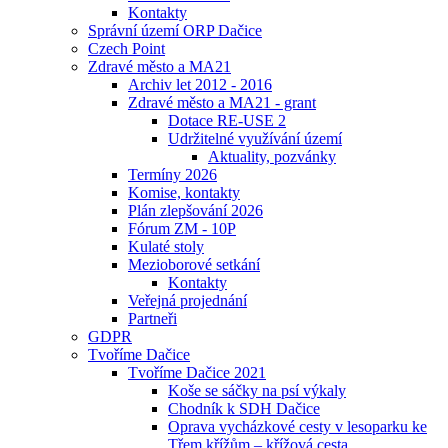
Kontakty
Správní území ORP Dačice
Czech Point
Zdravé město a MA21
Archiv let 2012 - 2016
Zdravé město a MA21 - grant
Dotace RE-USE 2
Udržitelné využívání území
Aktuality, pozvánky
Termíny 2026
Komise, kontakty
Plán zlepšování 2026
Fórum ZM - 10P
Kulaté stoly
Mezioborové setkání
Kontakty
Veřejná projednání
Partneři
GDPR
Tvoříme Dačice
Tvoříme Dačice 2021
Koše se sáčky na psí výkaly
Chodník k SDH Dačice
Oprava vycházkové cesty v lesoparku ke
Třem křížům – křížová cesta