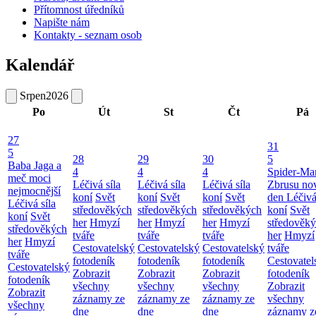
Přítomnost úředníků
Napište nám
Kontakty - seznam osob
Kalendář
Srpen
2026
Po
Út
St
Čt
Pá
27
31
5
28
29
30
5
Baba Jaga a
4
4
4
Spider-Ma
meč moci
Léčivá síla
Léčivá síla
Léčivá síla
Zbrusu no
nejmocnější
koní
Svět
koní
Svět
koní
Svět
den
Léčivá
Léčivá síla
středověkých
středověkých
středověkých
koní
Svět
koní
Svět
her
Hmyzí
her
Hmyzí
her
Hmyzí
středověk
středověkých
tváře
tváře
tváře
her
Hmyzí
her
Hmyzí
Cestovatelský
Cestovatelský
Cestovatelský
tváře
tváře
fotodeník
fotodeník
fotodeník
Cestovatel
Cestovatelský
Zobrazit
Zobrazit
Zobrazit
fotodeník
fotodeník
všechny
všechny
všechny
Zobrazit
Zobrazit
záznamy ze
záznamy ze
záznamy ze
všechny
všechny
dne
dne
dne
záznamy z