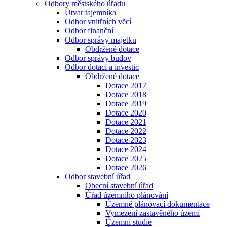
Odbory městského úřadu
Útvar tajemníka
Odbor vnitřních věcí
Odbor finanční
Odbor správy majetku
Obdržené dotace
Odbor správy budov
Odbor dotací a investic
Obdržené dotace
Dotace 2017
Dotace 2018
Dotace 2019
Dotace 2020
Dotace 2021
Dotace 2022
Dotace 2023
Dotace 2024
Dotace 2025
Dotace 2026
Odbor stavební úřad
Obecní stavební úřad
Úřad územního plánování
Územně plánovací dokumentace
Vymezení zastavěného území
Územní studie