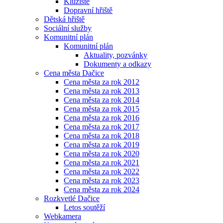
Kluziště
Dopravní hřiště
Dětská hřiště
Sociální služby
Komunitní plán
Komunitní plán
Aktuality, pozvánky
Dokumenty a odkazy
Cena města Dačice
Cena města za rok 2012
Cena města za rok 2013
Cena města za rok 2014
Cena města za rok 2015
Cena města za rok 2016
Cena města za rok 2017
Cena města za rok 2018
Cena města za rok 2019
Cena města za rok 2020
Cena města za rok 2021
Cena města za rok 2022
Cena města za rok 2023
Cena města za rok 2024
Rozkvetlé Dačice
Letos soutěží
Webkamera