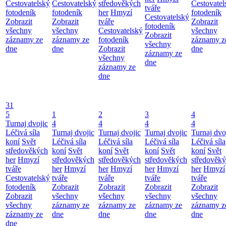
Cestovatelský
Cestovatelský
středověkých
Cestovatel
tváře
fotodeník
fotodeník
her
Hmyzí
fotodeník
Cestovatelský
Zobrazit
Zobrazit
tváře
Zobrazit
fotodeník
všechny
všechny
Cestovatelský
všechny
Zobrazit
záznamy ze
záznamy ze
fotodeník
záznamy z
všechny
dne
dne
Zobrazit
dne
záznamy ze
všechny
dne
záznamy ze
dne
31
5
1
2
3
4
Turnaj dvojic
4
4
4
4
Léčivá síla
Turnaj dvojic
Turnaj dvojic
Turnaj dvojic
Turnaj dvo
koní
Svět
Léčivá síla
Léčivá síla
Léčivá síla
Léčivá síla
středověkých
koní
Svět
koní
Svět
koní
Svět
koní
Svět
her
Hmyzí
středověkých
středověkých
středověkých
středověk
tváře
her
Hmyzí
her
Hmyzí
her
Hmyzí
her
Hmyzí
Cestovatelský
tváře
tváře
tváře
tváře
fotodeník
Zobrazit
Zobrazit
Zobrazit
Zobrazit
Zobrazit
všechny
všechny
všechny
všechny
všechny
záznamy ze
záznamy ze
záznamy ze
záznamy z
záznamy ze
dne
dne
dne
dne
dne