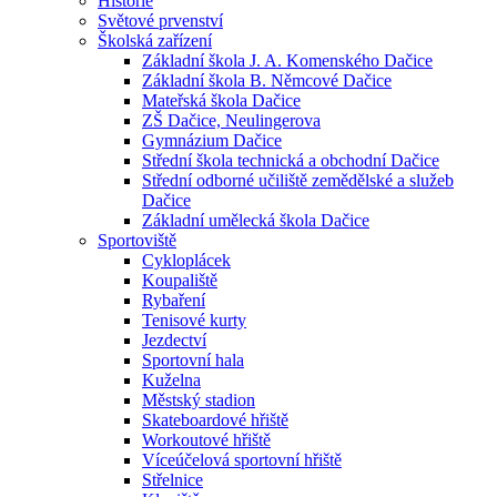
Historie
Světové prvenství
Školská zařízení
Základní škola J. A. Komenského Dačice
Základní škola B. Němcové Dačice
Mateřská škola Dačice
ZŠ Dačice, Neulingerova
Gymnázium Dačice
Střední škola technická a obchodní Dačice
Střední odborné učiliště zemědělské a služeb
Dačice
Základní umělecká škola Dačice
Sportoviště
Cykloplácek
Koupaliště
Rybaření
Tenisové kurty
Jezdectví
Sportovní hala
Kuželna
Městský stadion
Skateboardové hřiště
Workoutové hřiště
Víceúčelová sportovní hřiště
Střelnice