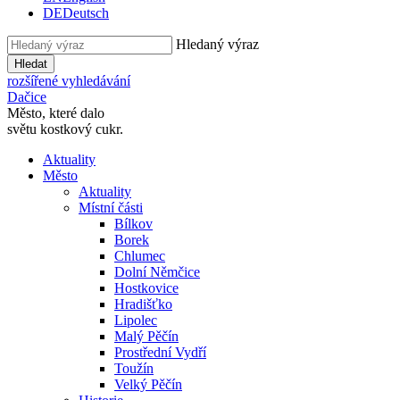
DE
Deutsch
Hledaný výraz
Hledat
rozšířené vyhledávání
Dačice
Město, které dalo
světu kostkový cukr.
Aktuality
Město
Aktuality
Místní části
Bílkov
Borek
Chlumec
Dolní Němčice
Hostkovice
Hradišťko
Lipolec
Malý Pěčín
Prostřední Vydří
Toužín
Velký Pěčín