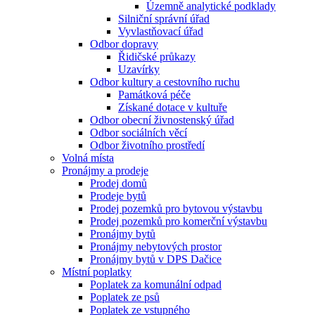
Územně analytické podklady
Silniční správní úřad
Vyvlastňovací úřad
Odbor dopravy
Řidičské průkazy
Uzavírky
Odbor kultury a cestovního ruchu
Památková péče
Získané dotace v kultuře
Odbor obecní živnostenský úřad
Odbor sociálních věcí
Odbor životního prostředí
Volná místa
Pronájmy a prodeje
Prodej domů
Prodeje bytů
Prodej pozemků pro bytovou výstavbu
Prodej pozemků pro komerční výstavbu
Pronájmy bytů
Pronájmy nebytových prostor
Pronájmy bytů v DPS Dačice
Místní poplatky
Poplatek za komunální odpad
Poplatek ze psů
Poplatek ze vstupného