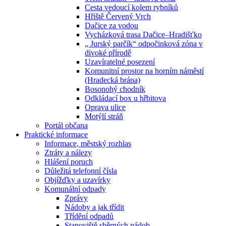
Cesta vedoucí kolem rybníků
Hřiště Červený Vrch
Dačice za vodou
Vycházková trasa Dačice–Hradišťko
„ Jurský parčík“ odpočinková zóna v
divoké přírodě
Uzavíratelné posezení
Komunitní prostor na horním náměstí
(Hradecká brána)
Bosonohý chodník
Odkládací box u hřbitova
Oprava ulice
Motýlí stráň
Portál občana
Praktické informace
Informace, městský rozhlas
Ztráty a nálezy
Hlášení poruch
Důležitá telefonní čísla
Objížďky a uzavírky
Komunální odpady
Zprávy
Nádoby a jak třídit
Třídění odpadů
Stanoviště sběrných nádob