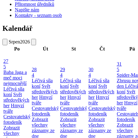
Přítomnost úředníků
Napište nám
Kontakty - seznam osob
Kalendář
Srpen
2026
Po
Út
St
Čt
Pá
27
31
5
28
29
30
5
Baba Jaga a
4
4
4
Spider-Ma
meč moci
Léčivá síla
Léčivá síla
Léčivá síla
Zbrusu no
nejmocnější
koní
Svět
koní
Svět
koní
Svět
den
Léčivá
Léčivá síla
středověkých
středověkých
středověkých
koní
Svět
koní
Svět
her
Hmyzí
her
Hmyzí
her
Hmyzí
středověk
středověkých
tváře
tváře
tváře
her
Hmyzí
her
Hmyzí
Cestovatelský
Cestovatelský
Cestovatelský
tváře
tváře
fotodeník
fotodeník
fotodeník
Cestovatel
Cestovatelský
Zobrazit
Zobrazit
Zobrazit
fotodeník
fotodeník
všechny
všechny
všechny
Zobrazit
Zobrazit
záznamy ze
záznamy ze
záznamy ze
všechny
všechny
dne
dne
dne
záznamy z