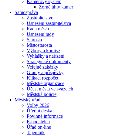
Kamerový systém
Zorné úhly kamer
Samospráva
Zastupitelstvo
Usnesení zastupitelstva
Rada města
Usnesení rady
Starosta
Místostarosta
Výbory a komise
Vyhlášky a nařízení
Strategické dokumenty
Veřejné zakázky
Granty a příspěvky
Klikací rozpočet
Městské organizace
Účast města ve svazcích
Městská policie
Městský úřad
Volby 2026
Úřední deska
Povinné informace
E-podatelna
Úřad on-line
Tajemník