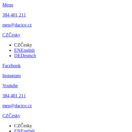
Menu
384 401 211
meu@dacice.cz
CZ
Česky
CZ
Česky
EN
English
DE
Deutsch
Facebook
Instagram
Youtube
384 401 211
meu@dacice.cz
CZ
Česky
CZ
Česky
EN
English