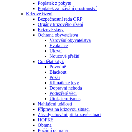
Poplatek z pobytu
Poplatek za užívání prostranství
Krizové řízení
Bezpečnostní rada ORP
Orgány krizového řízení
Krizové stavy
Ochrana obyvatelstva
Varování obyvatelstva
Evakuace
Ukrytí
Nouzové přežití
Co dělat když
Povodně
Blackout
Požár
Klimatické jevy
Dopravní nehoda
Podezřelé věci
Útok, terorismus
Nahlášení události
Příprava na krizovou situaci
Zásady chování při krizové situaci
HOPKS
Obrana
Požární ochrana