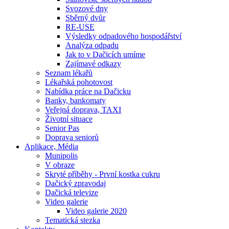
Svozové dny
Sběrný dvůr
RE-USE
Výsledky odpadového hospodářství
Analýza odpadu
Jak to v Dačicích umíme
Zajímavé odkazy
Seznam lékařů
Lékařská pohotovost
Nabídka práce na Dačicku
Banky, bankomaty
Veřejná doprava, TAXI
Životní situace
Senior Pas
Doprava seniorů
Aplikace, Média
Munipolis
V obraze
Skryté příběhy - První kostka cukru
Dačický zpravodaj
Dačická televize
Video galerie
Video galerie 2020
Tematická stezka