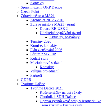
Kontakty
Správní území ORP Dačice
Czech Point
Zdravé město a MA21
Archiv let 2012 - 2016
Zdravé město a MA21 - grant
Dotace RE-USE 2
Udržitelné využívání území
Aktuality, pozvánky
Termíny 2026
Komise, kontakty
Plán zlepšování 2026
Fórum ZM - 10P
Kulaté stoly
Mezioborové setkání
Kontakty
Veřejná projednání
Partneři
GDPR
Tvoříme Dačice
Tvoříme Dačice 2021
Koše se sáčky na psí výkaly
Chodník k SDH Dačice
Oprava vycházkové cesty v lesoparku ke
Třem křížům – křížová cesta