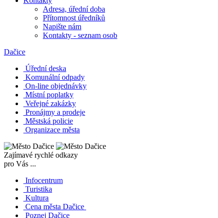
Kontakty
Adresa, úřední doba
Přítomnost úředníků
Napište nám
Kontakty - seznam osob
Dačice
Úřední deska
Komunální odpady
On-line objednávky
Místní poplatky
Veřejné zakázky
Pronájmy a prodeje
Městská policie
Organizace města
Zajímavé rychlé odkazy
pro Vás ...
Infocentrum
Turistika
Kultura
Cena města Dačice
Poznej Dačice