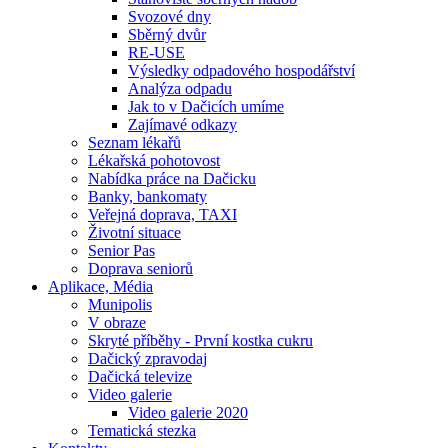
Svozové dny
Sběrný dvůr
RE-USE
Výsledky odpadového hospodářství
Analýza odpadu
Jak to v Dačicích umíme
Zajímavé odkazy
Seznam lékařů
Lékařská pohotovost
Nabídka práce na Dačicku
Banky, bankomaty
Veřejná doprava, TAXI
Životní situace
Senior Pas
Doprava seniorů
Aplikace, Média
Munipolis
V obraze
Skryté příběhy - První kostka cukru
Dačický zpravodaj
Dačická televize
Video galerie
Video galerie 2020
Tematická stezka