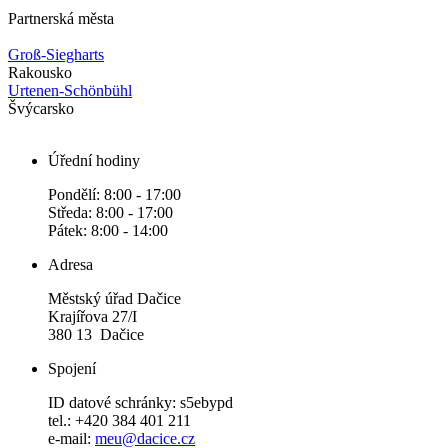
Partnerská města
Groß-Siegharts
Rakousko
Urtenen-Schönbühl
Švýcarsko
Úřední hodiny
Pondělí: 8:00 - 17:00
Středa: 8:00 - 17:00
Pátek: 8:00 - 14:00
Adresa
Městský úřad Dačice
Krajířova 27/I
380 13 Dačice
Spojení
ID datové schránky: s5ebypd
tel.: +420 384 401 211
e-mail:
meu@dacice.cz