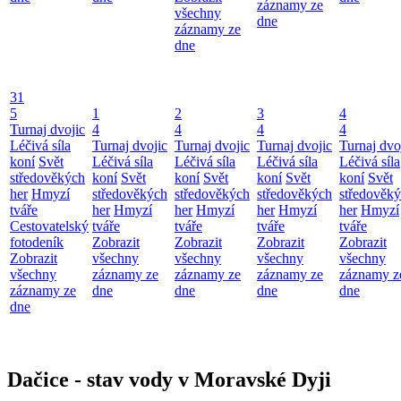
záznamy ze
všechny
dne
záznamy ze
dne
31
5
1
2
3
4
Turnaj dvojic
4
4
4
4
Léčivá síla
Turnaj dvojic
Turnaj dvojic
Turnaj dvojic
Turnaj dvo
koní
Svět
Léčivá síla
Léčivá síla
Léčivá síla
Léčivá síla
středověkých
koní
Svět
koní
Svět
koní
Svět
koní
Svět
her
Hmyzí
středověkých
středověkých
středověkých
středověk
tváře
her
Hmyzí
her
Hmyzí
her
Hmyzí
her
Hmyzí
Cestovatelský
tváře
tváře
tváře
tváře
fotodeník
Zobrazit
Zobrazit
Zobrazit
Zobrazit
Zobrazit
všechny
všechny
všechny
všechny
všechny
záznamy ze
záznamy ze
záznamy ze
záznamy z
záznamy ze
dne
dne
dne
dne
dne
Dačice - stav vody v Moravské Dyji