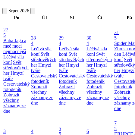
Srpen
2026
Po
Út
St
Čt
Pá
27
31
5
28
29
30
5
Baba Jaga a
4
4
4
Spider-Ma
meč moci
Léčivá síla
Léčivá síla
Léčivá síla
Zbrusu no
nejmocnější
koní
Svět
koní
Svět
koní
Svět
den
Léčivá
Léčivá síla
středověkých
středověkých
středověkých
koní
Svět
koní
Svět
her
Hmyzí
her
Hmyzí
her
Hmyzí
středověk
středověkých
tváře
tváře
tváře
her
Hmyzí
her
Hmyzí
Cestovatelský
Cestovatelský
Cestovatelský
tváře
tváře
fotodeník
fotodeník
fotodeník
Cestovatel
Cestovatelský
Zobrazit
Zobrazit
Zobrazit
fotodeník
fotodeník
všechny
všechny
všechny
Zobrazit
Zobrazit
záznamy ze
záznamy ze
záznamy ze
všechny
všechny
dne
dne
dne
záznamy z
záznamy ze
dne
dne
7
5
5
3
4
6
5
ERUPCE 