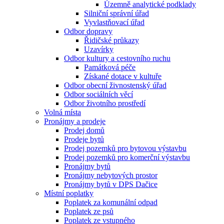
Územně analytické podklady
Silniční správní úřad
Vyvlastňovací úřad
Odbor dopravy
Řidičské průkazy
Uzavírky
Odbor kultury a cestovního ruchu
Památková péče
Získané dotace v kultuře
Odbor obecní živnostenský úřad
Odbor sociálních věcí
Odbor životního prostředí
Volná místa
Pronájmy a prodeje
Prodej domů
Prodeje bytů
Prodej pozemků pro bytovou výstavbu
Prodej pozemků pro komerční výstavbu
Pronájmy bytů
Pronájmy nebytových prostor
Pronájmy bytů v DPS Dačice
Místní poplatky
Poplatek za komunální odpad
Poplatek ze psů
Poplatek ze vstupného