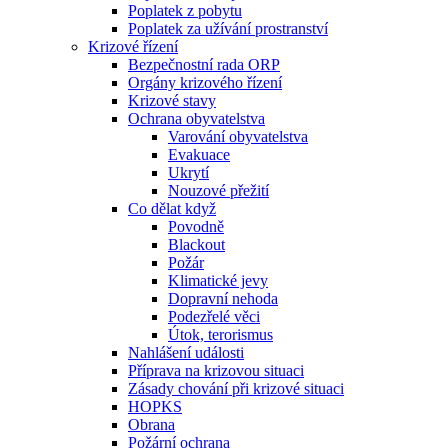
Poplatek z pobytu
Poplatek za užívání prostranství
Krizové řízení
Bezpečnostní rada ORP
Orgány krizového řízení
Krizové stavy
Ochrana obyvatelstva
Varování obyvatelstva
Evakuace
Ukrytí
Nouzové přežití
Co dělat když
Povodně
Blackout
Požár
Klimatické jevy
Dopravní nehoda
Podezřelé věci
Útok, terorismus
Nahlášení události
Příprava na krizovou situaci
Zásady chování při krizové situaci
HOPKS
Obrana
Požární ochrana