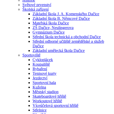
Historie
Světové prvenství
Školská zařízení
Základní škola J. A. Komenského Dačice
Základní škola B. Němcové Dačice
Mateřská škola Dačice
ZŠ Dačice, Neulingerova
Gymnázium Dačice
Střední škola technická a obchodní Dačice
Střední odborné učiliště zemědělské a služeb
Dačice
Základní umělecká škola Dačice
Sportoviště
Cykloplácek
Koupaliště
Rybaření
Tenisové kurty
Jezdectví
Sportovní hala
Kuželna
Městský stadion
Skateboardové hřiště
Workoutové hřiště
Víceúčelová sportovní hřiště
Střelnice