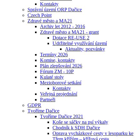
Kontakty
Správní území ORP Dačice
Czech Point
Zdravé město a MA21
Archiv let 2012 - 2016
Zdravé město a MA21 - grant
Dotace RE-USE 2
Udržitelné využívání území
Aktuality, pozvánky
Termíny 2026
Komise, kontakty
Plán zlepšování 2026
Fórum ZM - 10P
Kulaté stoly
Mezioborové setkání
Kontakty
Veřejná projednání
Partneři
GDPR
Tvoříme Dačice
Tvoříme Dačice 2021
Koše se sáčky na psí výkaly
Chodník k SDH Dačice
Oprava vycházkové cesty v lesoparku ke
Třem křížům – křížová cesta