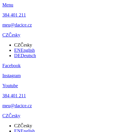
Menu
384 401 211
meu@dacice.cz
CZ
Česky
CZ
Česky
EN
English
DE
Deutsch
Facebook
Instagram
Youtube
384 401 211
meu@dacice.cz
CZ
Česky
CZ
Česky
EN
English