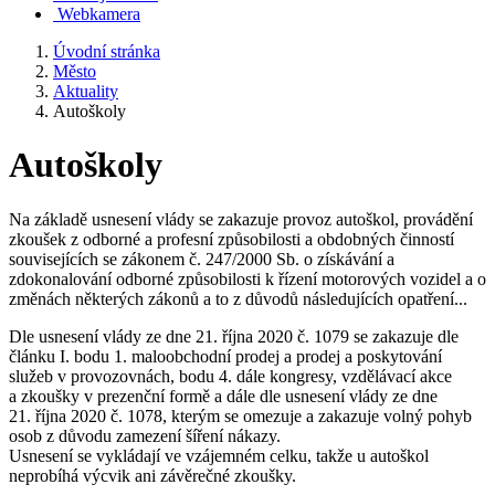
Webkamera
Úvodní stránka
Město
Aktuality
Autoškoly
Autoškoly
Na základě usnesení vlády se zakazuje provoz autoškol, provádění
zkoušek z odborné a profesní způsobilosti a obdobných činností
souvisejících se zákonem č. 247/2000 Sb. o získávání a
zdokonalování odborné způsobilosti k řízení motorových vozidel a o
změnách některých zákonů a to z důvodů následujících opatření...
Dle usnesení vlády ze dne 21. října 2020 č. 1079 se zakazuje dle
článku I. bodu 1. maloobchodní prodej a prodej a poskytování
služeb v provozovnách, bodu 4. dále kongresy, vzdělávací akce
a zkoušky v prezenční formě a dále dle usnesení vlády ze dne
21. října 2020 č. 1078, kterým se omezuje a zakazuje volný pohyb
osob z důvodu zamezení šíření nákazy.
Usnesení se vykládají ve vzájemném celku, takže u autoškol
neprobíhá výcvik ani závěrečné zkoušky.