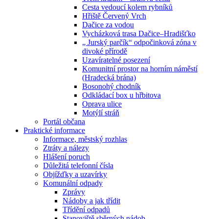
Cesta vedoucí kolem rybníků
Hřiště Červený Vrch
Dačice za vodou
Vycházková trasa Dačice–Hradišťko
„ Jurský parčík“ odpočinková zóna v
divoké přírodě
Uzavíratelné posezení
Komunitní prostor na horním náměstí
(Hradecká brána)
Bosonohý chodník
Odkládací box u hřbitova
Oprava ulice
Motýlí stráň
Portál občana
Praktické informace
Informace, městský rozhlas
Ztráty a nálezy
Hlášení poruch
Důležitá telefonní čísla
Objížďky a uzavírky
Komunální odpady
Zprávy
Nádoby a jak třídit
Třídění odpadů
Stanoviště sběrných nádob