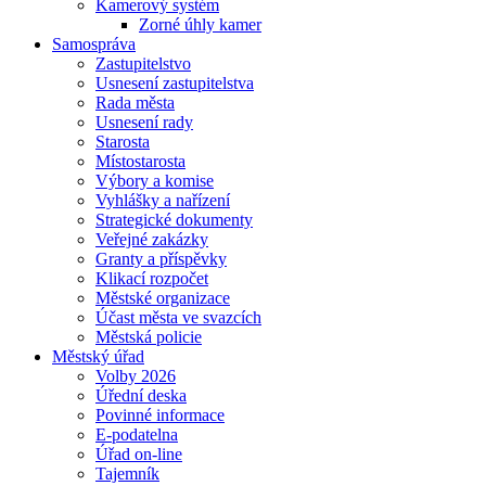
Kamerový systém
Zorné úhly kamer
Samospráva
Zastupitelstvo
Usnesení zastupitelstva
Rada města
Usnesení rady
Starosta
Místostarosta
Výbory a komise
Vyhlášky a nařízení
Strategické dokumenty
Veřejné zakázky
Granty a příspěvky
Klikací rozpočet
Městské organizace
Účast města ve svazcích
Městská policie
Městský úřad
Volby 2026
Úřední deska
Povinné informace
E-podatelna
Úřad on-line
Tajemník