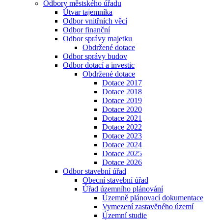
Odbory městského úřadu
Útvar tajemníka
Odbor vnitřních věcí
Odbor finanční
Odbor správy majetku
Obdržené dotace
Odbor správy budov
Odbor dotací a investic
Obdržené dotace
Dotace 2017
Dotace 2018
Dotace 2019
Dotace 2020
Dotace 2021
Dotace 2022
Dotace 2023
Dotace 2024
Dotace 2025
Dotace 2026
Odbor stavební úřad
Obecní stavební úřad
Úřad územního plánování
Územně plánovací dokumentace
Vymezení zastavěného území
Územní studie