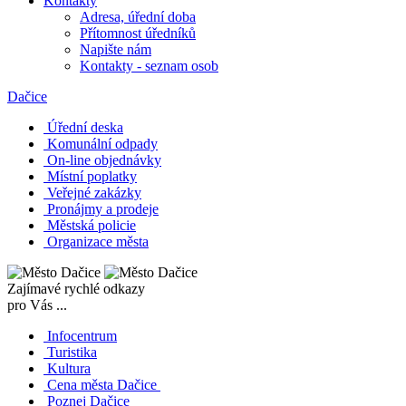
Kontakty
Adresa, úřední doba
Přítomnost úředníků
Napište nám
Kontakty - seznam osob
Dačice
Úřední deska
Komunální odpady
On-line objednávky
Místní poplatky
Veřejné zakázky
Pronájmy a prodeje
Městská policie
Organizace města
Zajímavé rychlé odkazy
pro Vás ...
Infocentrum
Turistika
Kultura
Cena města Dačice
Poznej Dačice