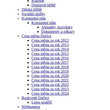
Kluziště
Dopravní hřiště
Dětská hřiště
Sociální služby
Komunitní plán
Komunitní plán
Aktuality, pozvánky
Dokumenty a odkazy
Cena města Dačice
Cena města za rok 2012
Cena města za rok 2013
Cena města za rok 2014
Cena města za rok 2015
Cena města za rok 2016
Cena města za rok 2017
Cena města za rok 2018
Cena města za rok 2019
Cena města za rok 2020
Cena města za rok 2021
Cena města za rok 2022
Cena města za rok 2023
Cena města za rok 2024
Rozkvetlé Dačice
Letos soutěží
Webkamera