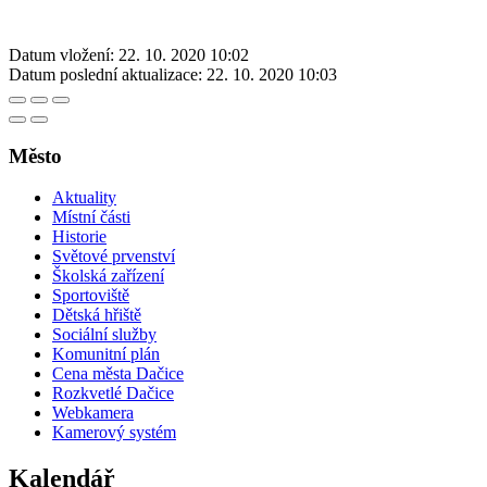
Datum vložení:
22. 10. 2020 10:02
Datum poslední aktualizace:
22. 10. 2020 10:03
Město
Aktuality
Místní části
Historie
Světové prvenství
Školská zařízení
Sportoviště
Dětská hřiště
Sociální služby
Komunitní plán
Cena města Dačice
Rozkvetlé Dačice
Webkamera
Kamerový systém
Kalendář