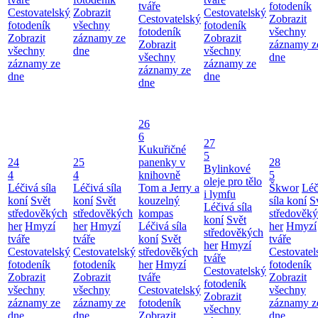
tváře
fotodeník
Cestovatelský
Zobrazit
Cestovatelský
Cestovatelský
Zobrazit
fotodeník
všechny
fotodeník
fotodeník
všechny
Zobrazit
záznamy ze
Zobrazit
Zobrazit
záznamy z
všechny
dne
všechny
všechny
dne
záznamy ze
záznamy ze
záznamy ze
dne
dne
dne
26
6
27
Kukuřičné
5
24
25
panenky v
28
Bylinkové
4
4
knihovně
5
oleje pro tělo
Léčivá síla
Léčivá síla
Tom a Jerry a
Škwor
Léč
i lymfu
koní
Svět
koní
Svět
kouzelný
síla koní
S
Léčivá síla
středověkých
středověkých
kompas
středověk
koní
Svět
her
Hmyzí
her
Hmyzí
Léčivá síla
her
Hmyzí
středověkých
tváře
tváře
koní
Svět
tváře
her
Hmyzí
Cestovatelský
Cestovatelský
středověkých
Cestovatel
tváře
fotodeník
fotodeník
her
Hmyzí
fotodeník
Cestovatelský
Zobrazit
Zobrazit
tváře
Zobrazit
fotodeník
všechny
všechny
Cestovatelský
všechny
Zobrazit
záznamy ze
záznamy ze
fotodeník
záznamy z
všechny
dne
dne
Zobrazit
dne