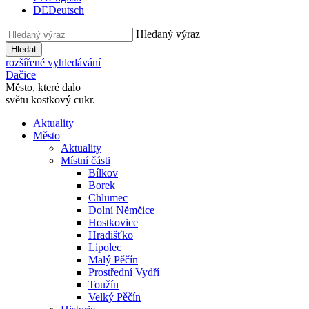
DE
Deutsch
Hledaný výraz
Hledat
rozšířené vyhledávání
Dačice
Město, které dalo
světu kostkový cukr.
Aktuality
Město
Aktuality
Místní části
Bílkov
Borek
Chlumec
Dolní Němčice
Hostkovice
Hradišťko
Lipolec
Malý Pěčín
Prostřední Vydří
Toužín
Velký Pěčín