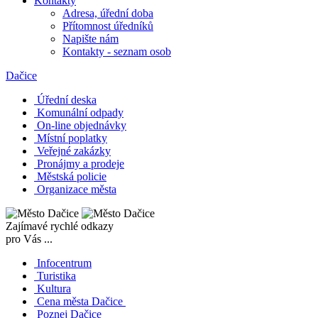
Kontakty
Adresa, úřední doba
Přítomnost úředníků
Napište nám
Kontakty - seznam osob
Dačice
Úřední deska
Komunální odpady
On-line objednávky
Místní poplatky
Veřejné zakázky
Pronájmy a prodeje
Městská policie
Organizace města
Zajímavé rychlé odkazy
pro Vás ...
Infocentrum
Turistika
Kultura
Cena města Dačice
Poznej Dačice