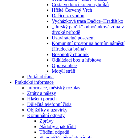
Cesta vedoucí kolem rybníků
Hřiště Červený Vrch
Dačice za vodou
Vycházková trasa Dačice–Hradišťko
„ Jurský parčík“ odpočinková zóna v
divoké přírodě
Uzavíratelné posezení
Komunitní prostor na horním náměstí
(Hradecká brána)
Bosonohý chodník
Odkládací box u hřbitova
Oprava ulice
Motýlí stráň
Portál občana
Praktické informace
Informace, městský rozhlas
Ztráty a nálezy
Hlášení poruch
Důležitá telefonní čísla
Objížďky a uzavírky
Komunální odpady
Zprávy
Nádoby a jak třídit
Třídění odpadů
Stanoviště sběrných nádob