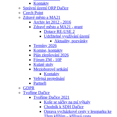
Kontakty
Správní území ORP Dačice
Czech Point
Zdravé město a MA21
Archiv let 2012 - 2016
Zdravé město a MA21 - grant
Dotace RE-USE 2
Udržitelné využívání území
Aktuality, pozvánky
Termíny 2026
Komise, kontakty
Plán zlepšování 2026
Fórum ZM - 10P
Kulaté stoly
Mezioborové setkání
Kontakty
Veřejná projednání
Partneři
GDPR
Tvoříme Dačice
Tvoříme Dačice 2021
Koše se sáčky na psí výkaly
Chodník k SDH Dačice
Oprava vycházkové cesty v lesoparku ke
Třem křížům – křížová cesta