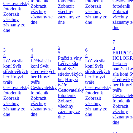
fotodeník
fotodeník
fotodeník
Cestovatel
Cestovatelský
Zobrazit
Zobrazit
Zobrazit
fotodeník
fotodeník
všechny
všechny
všechny
Zobrazit
Zobrazit
záznamy ze
záznamy ze
záznamy ze
všechny
všechny
dne
dne
dne
záznamy z
záznamy ze
dne
dne
7
5
5
3
4
6
5
ERUPCE 
4
4
4
Ptáčci z vlny
HOLOKRC
Léčivá síla
Léčivá síla
Léčivá síla
Léčivá síla
Léto na
koní
Svět
koní
Svět
koní
Svět
koní
Svět
náměstí
Lé
středověkých
středověkých
středověkých
středověkých
síla koní
S
her
Hmyzí
her
Hmyzí
her
Hmyzí
her
Hmyzí
středověk
tváře
tváře
tváře
tváře
her
Hmyzí
Cestovatelský
Cestovatelský
Cestovatelský
Cestovatelský
tváře
fotodeník
fotodeník
fotodeník
fotodeník
Cestovatel
Zobrazit
Zobrazit
Zobrazit
Zobrazit
fotodeník
všechny
všechny
všechny
všechny
Zobrazit
záznamy ze
záznamy ze
záznamy ze
záznamy ze
všechny
dne
dne
dne
dne
záznamy z
dne