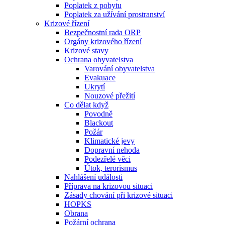
Poplatek z pobytu
Poplatek za užívání prostranství
Krizové řízení
Bezpečnostní rada ORP
Orgány krizového řízení
Krizové stavy
Ochrana obyvatelstva
Varování obyvatelstva
Evakuace
Ukrytí
Nouzové přežití
Co dělat když
Povodně
Blackout
Požár
Klimatické jevy
Dopravní nehoda
Podezřelé věci
Útok, terorismus
Nahlášení události
Příprava na krizovou situaci
Zásady chování při krizové situaci
HOPKS
Obrana
Požární ochrana