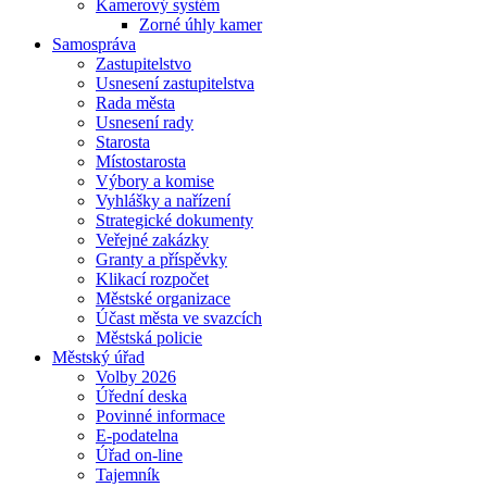
Kamerový systém
Zorné úhly kamer
Samospráva
Zastupitelstvo
Usnesení zastupitelstva
Rada města
Usnesení rady
Starosta
Místostarosta
Výbory a komise
Vyhlášky a nařízení
Strategické dokumenty
Veřejné zakázky
Granty a příspěvky
Klikací rozpočet
Městské organizace
Účast města ve svazcích
Městská policie
Městský úřad
Volby 2026
Úřední deska
Povinné informace
E-podatelna
Úřad on-line
Tajemník