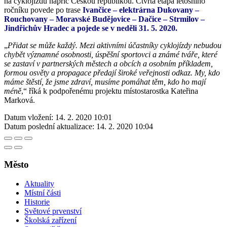
na cyklojízdu napříč Českou republikou. Čtvrtá etapa letošního
ročníku povede po trase
Ivančice – elektrárna Dukovany –
Rouchovany – Moravské Budějovice – Dačice – Strmilov –
Jindřichův Hradec a pojede se v neděli 31. 5. 2020.
„
Přidat se může každý. Mezi aktivními účastníky cyklojízdy nebudou
chybět významné osobnosti, úspěšní sportovci a známé tváře, které
se zastaví v partnerských městech a obcích a osobním příkladem,
formou osvěty a propagace předají široké veřejnosti odkaz. My, kdo
máme štěstí, že jsme zdraví, musíme pomáhat těm, kdo ho mají
méně
,“ říká k podpořenému projektu místostarostka Kateřina
Marková.
Datum vložení:
14. 2. 2020 10:01
Datum poslední aktualizace:
14. 2. 2020 10:04
Město
Aktuality
Místní části
Historie
Světové prvenství
Školská zařízení