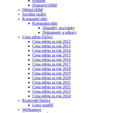
Kluziště
Dopravní hřiště
Dětská hřiště
Sociální služby
Komunitní plán
Komunitní plán
Aktuality, pozvánky
Dokumenty a odkazy
Cena města Dačice
Cena města za rok 2012
Cena města za rok 2013
Cena města za rok 2014
Cena města za rok 2015
Cena města za rok 2016
Cena města za rok 2017
Cena města za rok 2018
Cena města za rok 2019
Cena města za rok 2020
Cena města za rok 2021
Cena města za rok 2022
Cena města za rok 2023
Cena města za rok 2024
Rozkvetlé Dačice
Letos soutěží
Webkamera