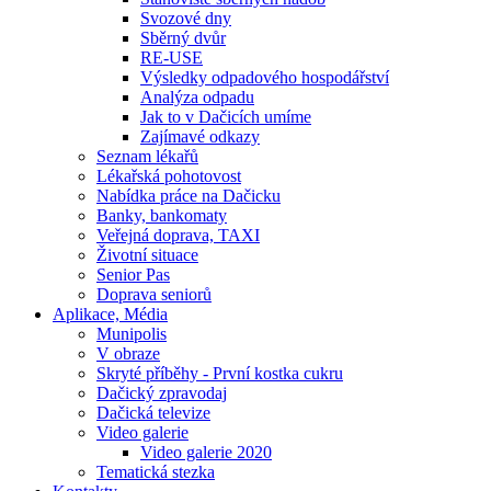
Svozové dny
Sběrný dvůr
RE-USE
Výsledky odpadového hospodářství
Analýza odpadu
Jak to v Dačicích umíme
Zajímavé odkazy
Seznam lékařů
Lékařská pohotovost
Nabídka práce na Dačicku
Banky, bankomaty
Veřejná doprava, TAXI
Životní situace
Senior Pas
Doprava seniorů
Aplikace, Média
Munipolis
V obraze
Skryté příběhy - První kostka cukru
Dačický zpravodaj
Dačická televize
Video galerie
Video galerie 2020
Tematická stezka