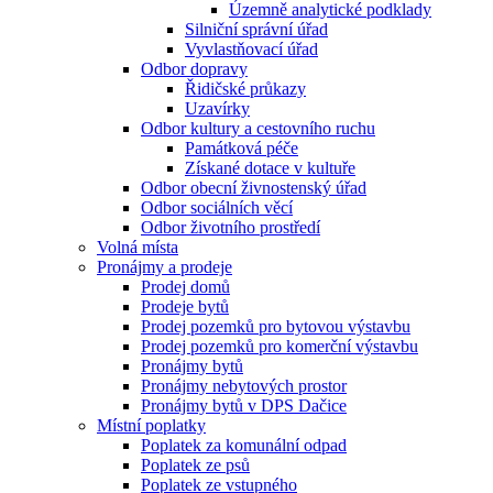
Územně analytické podklady
Silniční správní úřad
Vyvlastňovací úřad
Odbor dopravy
Řidičské průkazy
Uzavírky
Odbor kultury a cestovního ruchu
Památková péče
Získané dotace v kultuře
Odbor obecní živnostenský úřad
Odbor sociálních věcí
Odbor životního prostředí
Volná místa
Pronájmy a prodeje
Prodej domů
Prodeje bytů
Prodej pozemků pro bytovou výstavbu
Prodej pozemků pro komerční výstavbu
Pronájmy bytů
Pronájmy nebytových prostor
Pronájmy bytů v DPS Dačice
Místní poplatky
Poplatek za komunální odpad
Poplatek ze psů
Poplatek ze vstupného