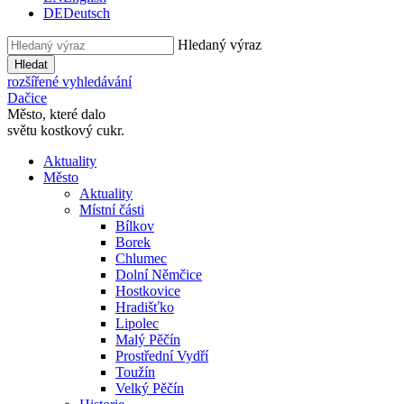
DE
Deutsch
Hledaný výraz
Hledat
rozšířené vyhledávání
Dačice
Město, které dalo
světu kostkový cukr.
Aktuality
Město
Aktuality
Místní části
Bílkov
Borek
Chlumec
Dolní Němčice
Hostkovice
Hradišťko
Lipolec
Malý Pěčín
Prostřední Vydří
Toužín
Velký Pěčín