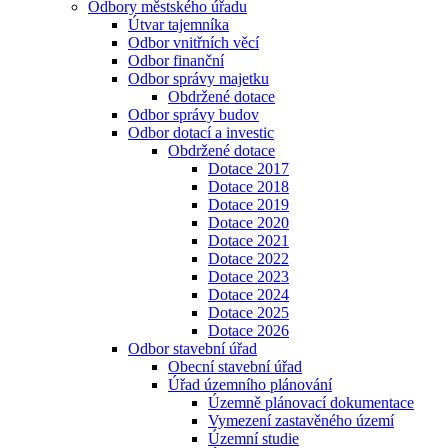
Odbory městského úřadu
Útvar tajemníka
Odbor vnitřních věcí
Odbor finanční
Odbor správy majetku
Obdržené dotace
Odbor správy budov
Odbor dotací a investic
Obdržené dotace
Dotace 2017
Dotace 2018
Dotace 2019
Dotace 2020
Dotace 2021
Dotace 2022
Dotace 2023
Dotace 2024
Dotace 2025
Dotace 2026
Odbor stavební úřad
Obecní stavební úřad
Úřad územního plánování
Územně plánovací dokumentace
Vymezení zastavěného území
Územní studie