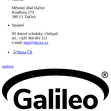
Městský úřad Dačice
Krajířova 27/I
380 13 Dačice
Spojení
ID datové schránky: s5ebypd
tel.: +420 384 401 211
e-mail:
meu@dacice.cz
nahoru