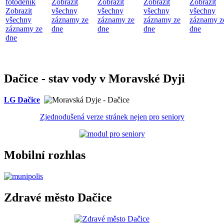
fotodeník
Zobrazit
Zobrazit
Zobrazit
Zobrazit
Zobrazit
všechny
všechny
všechny
všechny
všechny
záznamy ze
záznamy ze
záznamy ze
záznamy z
záznamy ze
dne
dne
dne
dne
dne
Dačice - stav vody v Moravské Dyji
LG Dačice
Zjednodušená verze stránek nejen pro seniory
Mobilní rozhlas
Zdravé město Dačice