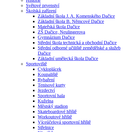
Historie
Světové prvenství
Školská zařízení
Základní škola J. A. Komenského Dačice
Základní škola B. Němcové Dačice
Mateřská škola Dačice
ZŠ Dačice, Neulingerova
Gymnázium Dačice
Střední škola technická a obchodní Dačice
Střední odborné učiliště zemědělské a služeb
Dačice
Základní umělecká škola Dačice
Sportoviště
Cykloplácek
Koupaliště
Rybaření
Tenisové kurty
Jezdectví
Sportovní hala
Kuželna
Městský stadion
Skateboardové hřiště
Workoutové hřiště
Víceúčelová sportovní hřiště
Střelnice