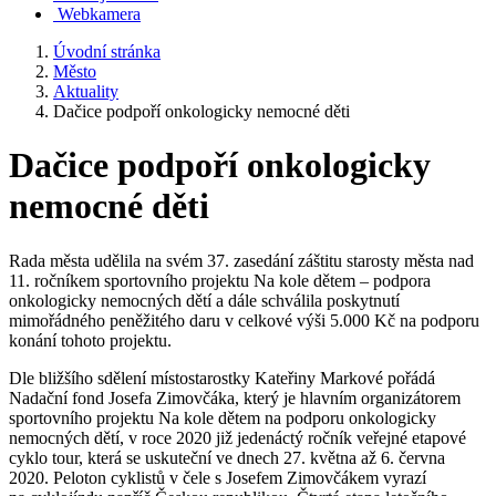
Webkamera
Úvodní stránka
Město
Aktuality
Dačice podpoří onkologicky nemocné děti
Dačice podpoří onkologicky
nemocné děti
Rada města udělila na svém 37. zasedání záštitu starosty města nad
11. ročníkem sportovního projektu Na kole dětem – podpora
onkologicky nemocných dětí a dále schválila poskytnutí
mimořádného peněžitého daru v celkové výši 5.000 Kč na podporu
konání tohoto projektu.
Dle bližšího sdělení místostarostky Kateřiny Markové pořádá
Nadační fond Josefa Zimovčáka, který je hlavním organizátorem
sportovního projektu Na kole dětem na podporu onkologicky
nemocných dětí, v roce 2020 již jedenáctý ročník veřejné etapové
cyklo tour, která se uskuteční ve dnech 27. května až 6. června
2020. Peloton cyklistů v čele s Josefem Zimovčákem vyrazí