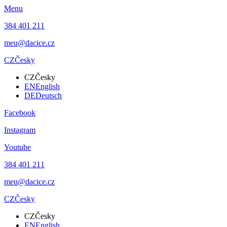
Menu
384 401 211
meu@dacice.cz
CZ
Česky
CZ
Česky
EN
English
DE
Deutsch
Facebook
Instagram
Youtube
384 401 211
meu@dacice.cz
CZ
Česky
CZ
Česky
EN
English