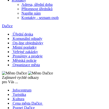
Kontakty
Adresa, úřední doba
Přítomnost úředníků
Napište nám
Kontakty - seznam osob
Dačice
Úřední deska
Komunální odpady
On-line objednávky
Místní poplatky
Veřejné zakázky
Pronájmy a prodeje
Městská policie
Organizace města
Zajímavé rychlé odkazy
pro Vás ...
Infocentrum
Turistika
Kultura
Cena města Dačice
Poznej Dačice