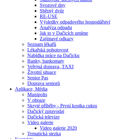
Svozové dny
Sběrný dvůr
RE-USE
Výsledky odpadového hospodářství
Analýza odpadu
Jak to v Dačicích umíme
Zajímavé odkazy
Seznam lékařů
Lékařská pohotovost
Nabídka práce na Dačicku
Banky, bankomaty
Veřejná doprava, TAXI
Životní situace
Senior Pas
Doprava seniorů
Aplikace, Média
Munipolis
V obraze
Skryté příběhy - První kostka cukru
Dačický zpravodaj
Dačická televize
Video galerie
Video galerie 2020
Tematická stezka