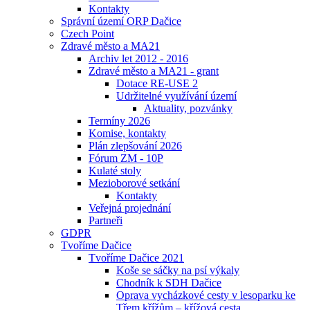
Kontakty
Správní území ORP Dačice
Czech Point
Zdravé město a MA21
Archiv let 2012 - 2016
Zdravé město a MA21 - grant
Dotace RE-USE 2
Udržitelné využívání území
Aktuality, pozvánky
Termíny 2026
Komise, kontakty
Plán zlepšování 2026
Fórum ZM - 10P
Kulaté stoly
Mezioborové setkání
Kontakty
Veřejná projednání
Partneři
GDPR
Tvoříme Dačice
Tvoříme Dačice 2021
Koše se sáčky na psí výkaly
Chodník k SDH Dačice
Oprava vycházkové cesty v lesoparku ke
Třem křížům – křížová cesta