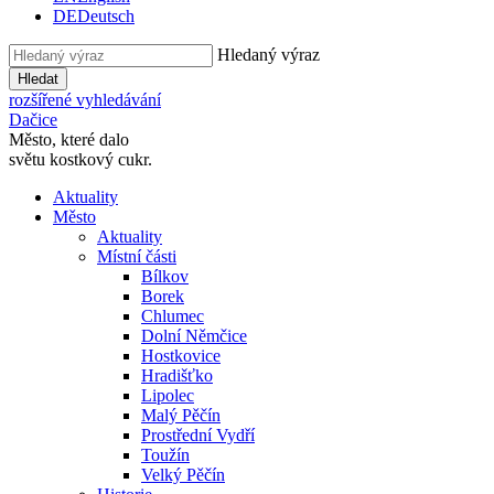
DE
Deutsch
Hledaný výraz
Hledat
rozšířené vyhledávání
Dačice
Město, které dalo
světu kostkový cukr.
Aktuality
Město
Aktuality
Místní části
Bílkov
Borek
Chlumec
Dolní Němčice
Hostkovice
Hradišťko
Lipolec
Malý Pěčín
Prostřední Vydří
Toužín
Velký Pěčín