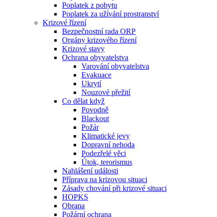
Poplatek z pobytu
Poplatek za užívání prostranství
Krizové řízení
Bezpečnostní rada ORP
Orgány krizového řízení
Krizové stavy
Ochrana obyvatelstva
Varování obyvatelstva
Evakuace
Ukrytí
Nouzové přežití
Co dělat když
Povodně
Blackout
Požár
Klimatické jevy
Dopravní nehoda
Podezřelé věci
Útok, terorismus
Nahlášení události
Příprava na krizovou situaci
Zásady chování při krizové situaci
HOPKS
Obrana
Požární ochrana