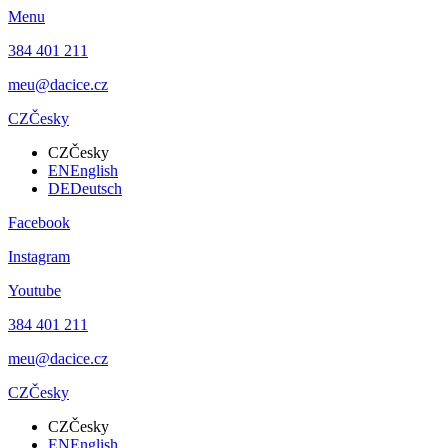
Menu
384 401 211
meu@dacice.cz
CZ
Česky
CZ
Česky
EN
English
DE
Deutsch
Facebook
Instagram
Youtube
384 401 211
meu@dacice.cz
CZ
Česky
CZ
Česky
EN
English