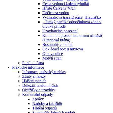
Cesta vedoucí kolem rybníků
Hřiště Červený Vrch
Dačice za vodou
Vycházková trasa Dačice–Hradišťko
„ Jurský parčík“ odpočinková zóna v
divoké přírodě
Uzavíratelné posezení
Komunitní prostor na horním náměstí
(Hradecká brána)
Bosonohý chodník
Odkládací box u hřbitova
Oprava ulice
Motýlí stráň
Portál občana
Praktické informace
Informace, městský rozhlas
Ztráty a nálezy
Hlášení poruch
Důležitá telefonní čísla
Objížďky a uzavírky
Komunální odpady
Zprávy
Nádoby a jak třídit
Třídění odpadů
Stanoviště sběrných nádob