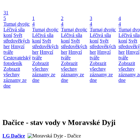
31
5
1
2
3
4
Turnaj dvojic
4
4
4
4
Léčivá síla
Turnaj dvojic
Turnaj dvojic
Turnaj dvojic
Turnaj dvo
koní
Svět
Léčivá síla
Léčivá síla
Léčivá síla
Léčivá síla
středověkých
koní
Svět
koní
Svět
koní
Svět
koní
Svět
her
Hmyzí
středověkých
středověkých
středověkých
středověk
tváře
her
Hmyzí
her
Hmyzí
her
Hmyzí
her
Hmyzí
Cestovatelský
tváře
tváře
tváře
tváře
fotodeník
Zobrazit
Zobrazit
Zobrazit
Zobrazit
Zobrazit
všechny
všechny
všechny
všechny
všechny
záznamy ze
záznamy ze
záznamy ze
záznamy z
záznamy ze
dne
dne
dne
dne
dne
Dačice - stav vody v Moravské Dyji
LG Dačice