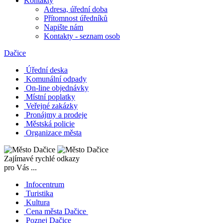
Kontakty
Adresa, úřední doba
Přítomnost úředníků
Napište nám
Kontakty - seznam osob
Dačice
Úřední deska
Komunální odpady
On-line objednávky
Místní poplatky
Veřejné zakázky
Pronájmy a prodeje
Městská policie
Organizace města
Zajímavé rychlé odkazy
pro Vás ...
Infocentrum
Turistika
Kultura
Cena města Dačice
Poznej Dačice