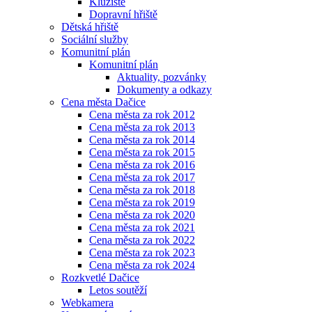
Kluziště
Dopravní hřiště
Dětská hřiště
Sociální služby
Komunitní plán
Komunitní plán
Aktuality, pozvánky
Dokumenty a odkazy
Cena města Dačice
Cena města za rok 2012
Cena města za rok 2013
Cena města za rok 2014
Cena města za rok 2015
Cena města za rok 2016
Cena města za rok 2017
Cena města za rok 2018
Cena města za rok 2019
Cena města za rok 2020
Cena města za rok 2021
Cena města za rok 2022
Cena města za rok 2023
Cena města za rok 2024
Rozkvetlé Dačice
Letos soutěží
Webkamera