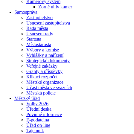
Kamerový systém
Zorné úhly kamer
Samospráva
Zastupitelstvo
Usnesení zastupitelstva
Rada města
Usnesení rady
Starosta
Místostarosta
Výbory a komise
Vyhlášky a nařízení
Strategické dokumenty
Veřejné zakázky
Granty a příspěvky
Klikací rozpočet
Městské organizace
Účast města ve svazcích
Městská policie
Městský úřad
Volby 2026
Úřední deska
Povinné informace
E-podatelna
Úřad on-line
Tajemník