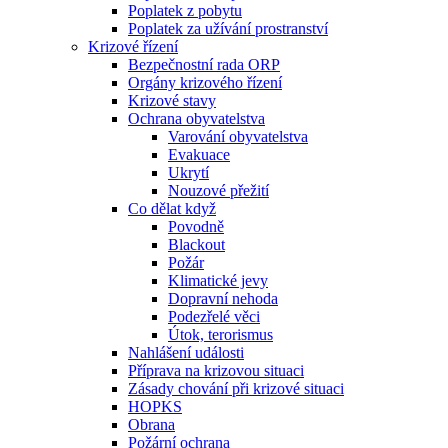
Poplatek z pobytu
Poplatek za užívání prostranství
Krizové řízení
Bezpečnostní rada ORP
Orgány krizového řízení
Krizové stavy
Ochrana obyvatelstva
Varování obyvatelstva
Evakuace
Ukrytí
Nouzové přežití
Co dělat když
Povodně
Blackout
Požár
Klimatické jevy
Dopravní nehoda
Podezřelé věci
Útok, terorismus
Nahlášení události
Příprava na krizovou situaci
Zásady chování při krizové situaci
HOPKS
Obrana
Požární ochrana