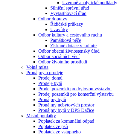
Územně analytické podklady
Silniční správní úřad
Vyvlastňovací úřad
Odbor dopravy
Řidičské průkazy
Uzavírky
Odbor kultury a cestovního ruchu
Památková péče
Získané dotace v kultuře
Odbor obecní živnostenský úřad
Odbor sociálních věcí
Odbor životního prostředí
Volná místa
Pronájmy a prodeje
Prodej domů
Prodeje bytů
Prodej pozemků pro bytovou výstavbu
Prodej pozemků pro komerční výstavbu
Pronájmy bytů
Pronájmy nebytových prostor
Pronájmy bytů v DPS Dačice
Místní poplatky
Poplatek za komunální odpad
Poplatek ze psů
Poplatek ze vstupného