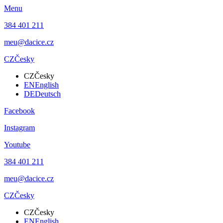
Menu
384 401 211
meu@dacice.cz
CZ
Česky
CZ
Česky
EN
English
DE
Deutsch
Facebook
Instagram
Youtube
384 401 211
meu@dacice.cz
CZ
Česky
CZ
Česky
EN
English