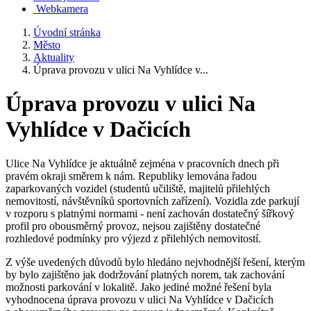
Webkamera
Úvodní stránka
Město
Aktuality
Úprava provozu v ulici Na Vyhlídce v...
Úprava provozu v ulici Na
Vyhlídce v Dačicích
Ulice Na Vyhlídce je aktuálně zejména v pracovních dnech při
pravém okraji směrem k nám. Republiky lemována řadou
zaparkovaných vozidel (studentů učiliště, majitelů přilehlých
nemovitostí, návštěvníků sportovních zařízení). Vozidla zde parkují
v rozporu s platnými normami - není zachován dostatečný šířkový
profil pro obousměrný provoz, nejsou zajištěny dostatečné
rozhledové podmínky pro výjezd z přilehlých nemovitostí.
Z výše uvedených důvodů bylo hledáno nejvhodnější řešení, kterým
by bylo zajištěno jak dodržování platných norem, tak zachování
možnosti parkování v lokalitě. Jako jediné možné řešení byla
vyhodnocena úprava provozu v ulici Na Vyhlídce v Dačicích