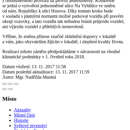
z obousměrného provozu na provoz jednosměrný. Konkrétně
se jedná o vytvoření jednosměrné ulice Na Vyhlídce ve směru
od nám. Republiky k ulici Husova. Díky tomuto kroku bude
v souladu s platnými normami možné parkovat vozidla při pravém
okraji vozovky, a tato vozidla tak nebudou bránit průjezdu vozidel,
ani výjezdu vozidel z přilehlých nemovitostí.
Věříme, že změna přinese značné zklidnění dopravy v lokalitě
a vám, jako obyvatelům žijícím v lokalitě, i zlepšení kvality života.
Realizaci tohoto záměru předpokládáme v návaznosti na vhodné
klimatické podmínky v 1. čtvrtletí roku 2018.
Datum vložení:
13. 11. 2017 11:58
Datum poslední aktualizace:
13. 11. 2017 11:59
Autor:
Mgr. Naděžda Mastná
Město
Aktuality
Místní části
Historie
Světové prvenství