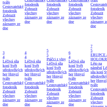
Cestovatelský
Cestovatelský
Cestovatelský
tváře
tváře
fotodeník
fotodeník
fotodeník
Cestovatel
Cestovatelský
Zobrazit
Zobrazit
Zobrazit
fotodeník
fotodeník
všechny
všechny
všechny
Zobrazit
Zobrazit
záznamy ze
záznamy ze
záznamy ze
všechny
všechny
dne
dne
dne
záznamy z
záznamy ze
dne
dne
7
5
5
3
4
6
5
ERUPCE 
4
4
4
Ptáčci z vlny
HOLOKRC
Léčivá síla
Léčivá síla
Léčivá síla
Léčivá síla
Léto na
koní
Svět
koní
Svět
koní
Svět
koní
Svět
náměstí
Lé
středověkých
středověkých
středověkých
středověkých
síla koní
S
her
Hmyzí
her
Hmyzí
her
Hmyzí
her
Hmyzí
středověk
tváře
tváře
tváře
tváře
her
Hmyzí
Cestovatelský
Cestovatelský
Cestovatelský
Cestovatelský
tváře
fotodeník
fotodeník
fotodeník
fotodeník
Cestovatel
Zobrazit
Zobrazit
Zobrazit
Zobrazit
fotodeník
všechny
všechny
všechny
všechny
Zobrazit
záznamy ze
záznamy ze
záznamy ze
záznamy ze
všechny
dne
dne
dne
dne
záznamy z