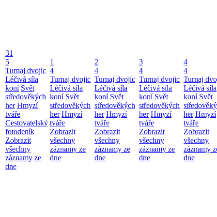
31
5
1
2
3
4
Turnaj dvojic
4
4
4
4
Léčivá síla
Turnaj dvojic
Turnaj dvojic
Turnaj dvojic
Turnaj dvo
koní
Svět
Léčivá síla
Léčivá síla
Léčivá síla
Léčivá síla
středověkých
koní
Svět
koní
Svět
koní
Svět
koní
Svět
her
Hmyzí
středověkých
středověkých
středověkých
středověk
tváře
her
Hmyzí
her
Hmyzí
her
Hmyzí
her
Hmyzí
Cestovatelský
tváře
tváře
tváře
tváře
fotodeník
Zobrazit
Zobrazit
Zobrazit
Zobrazit
Zobrazit
všechny
všechny
všechny
všechny
všechny
záznamy ze
záznamy ze
záznamy ze
záznamy z
záznamy ze
dne
dne
dne
dne
dne