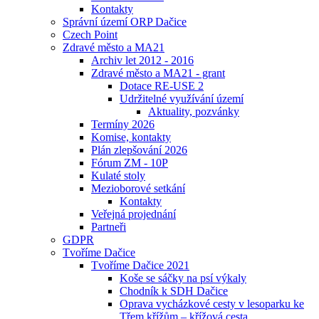
Kontakty
Správní území ORP Dačice
Czech Point
Zdravé město a MA21
Archiv let 2012 - 2016
Zdravé město a MA21 - grant
Dotace RE-USE 2
Udržitelné využívání území
Aktuality, pozvánky
Termíny 2026
Komise, kontakty
Plán zlepšování 2026
Fórum ZM - 10P
Kulaté stoly
Mezioborové setkání
Kontakty
Veřejná projednání
Partneři
GDPR
Tvoříme Dačice
Tvoříme Dačice 2021
Koše se sáčky na psí výkaly
Chodník k SDH Dačice
Oprava vycházkové cesty v lesoparku ke
Třem křížům – křížová cesta