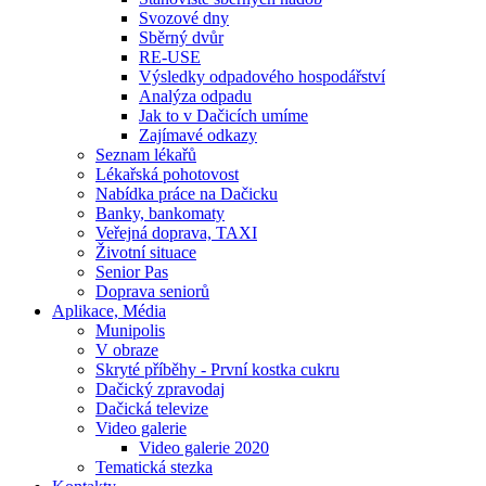
Svozové dny
Sběrný dvůr
RE-USE
Výsledky odpadového hospodářství
Analýza odpadu
Jak to v Dačicích umíme
Zajímavé odkazy
Seznam lékařů
Lékařská pohotovost
Nabídka práce na Dačicku
Banky, bankomaty
Veřejná doprava, TAXI
Životní situace
Senior Pas
Doprava seniorů
Aplikace, Média
Munipolis
V obraze
Skryté příběhy - První kostka cukru
Dačický zpravodaj
Dačická televize
Video galerie
Video galerie 2020
Tematická stezka