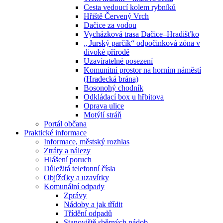
Cesta vedoucí kolem rybníků
Hřiště Červený Vrch
Dačice za vodou
Vycházková trasa Dačice–Hradišťko
„ Jurský parčík“ odpočinková zóna v
divoké přírodě
Uzavíratelné posezení
Komunitní prostor na horním náměstí
(Hradecká brána)
Bosonohý chodník
Odkládací box u hřbitova
Oprava ulice
Motýlí stráň
Portál občana
Praktické informace
Informace, městský rozhlas
Ztráty a nálezy
Hlášení poruch
Důležitá telefonní čísla
Objížďky a uzavírky
Komunální odpady
Zprávy
Nádoby a jak třídit
Třídění odpadů
Stanoviště sběrných nádob