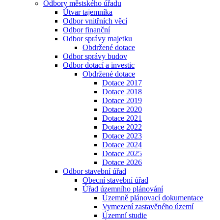
Odbory městského úřadu
Útvar tajemníka
Odbor vnitřních věcí
Odbor finanční
Odbor správy majetku
Obdržené dotace
Odbor správy budov
Odbor dotací a investic
Obdržené dotace
Dotace 2017
Dotace 2018
Dotace 2019
Dotace 2020
Dotace 2021
Dotace 2022
Dotace 2023
Dotace 2024
Dotace 2025
Dotace 2026
Odbor stavební úřad
Obecní stavební úřad
Úřad územního plánování
Územně plánovací dokumentace
Vymezení zastavěného území
Územní studie