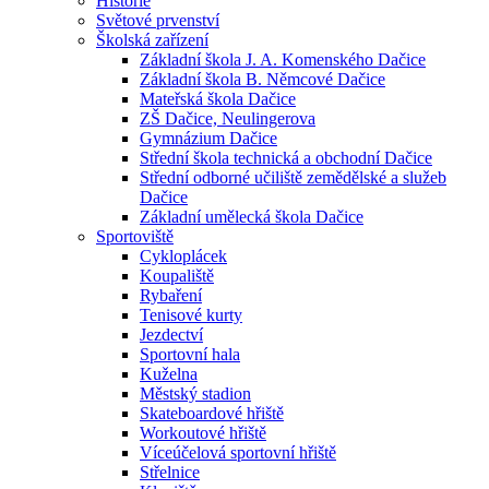
Historie
Světové prvenství
Školská zařízení
Základní škola J. A. Komenského Dačice
Základní škola B. Němcové Dačice
Mateřská škola Dačice
ZŠ Dačice, Neulingerova
Gymnázium Dačice
Střední škola technická a obchodní Dačice
Střední odborné učiliště zemědělské a služeb
Dačice
Základní umělecká škola Dačice
Sportoviště
Cykloplácek
Koupaliště
Rybaření
Tenisové kurty
Jezdectví
Sportovní hala
Kuželna
Městský stadion
Skateboardové hřiště
Workoutové hřiště
Víceúčelová sportovní hřiště
Střelnice