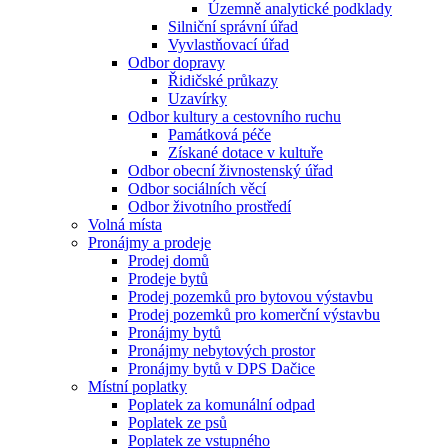
Územně analytické podklady
Silniční správní úřad
Vyvlastňovací úřad
Odbor dopravy
Řidičské průkazy
Uzavírky
Odbor kultury a cestovního ruchu
Památková péče
Získané dotace v kultuře
Odbor obecní živnostenský úřad
Odbor sociálních věcí
Odbor životního prostředí
Volná místa
Pronájmy a prodeje
Prodej domů
Prodeje bytů
Prodej pozemků pro bytovou výstavbu
Prodej pozemků pro komerční výstavbu
Pronájmy bytů
Pronájmy nebytových prostor
Pronájmy bytů v DPS Dačice
Místní poplatky
Poplatek za komunální odpad
Poplatek ze psů
Poplatek ze vstupného