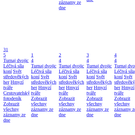
záznamy ze
dne
31
5
1
2
3
4
Turnaj dvojic
4
4
4
4
Léčivá síla
Turnaj dvojic
Turnaj dvojic
Turnaj dvojic
Turnaj dvo
koní
Svět
Léčivá síla
Léčivá síla
Léčivá síla
Léčivá síla
středověkých
koní
Svět
koní
Svět
koní
Svět
koní
Svět
her
Hmyzí
středověkých
středověkých
středověkých
středověk
tváře
her
Hmyzí
her
Hmyzí
her
Hmyzí
her
Hmyzí
Cestovatelský
tváře
tváře
tváře
tváře
fotodeník
Zobrazit
Zobrazit
Zobrazit
Zobrazit
Zobrazit
všechny
všechny
všechny
všechny
všechny
záznamy ze
záznamy ze
záznamy ze
záznamy z
záznamy ze
dne
dne
dne
dne
dne