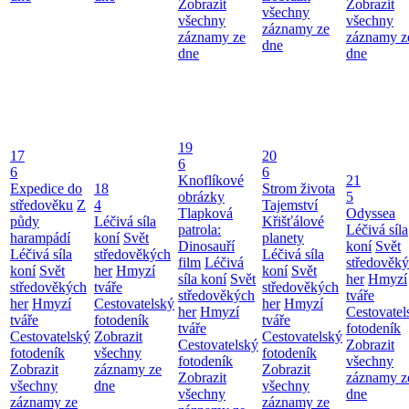
Zobrazit
Zobrazit
všechny
všechny
všechny
záznamy ze
záznamy ze
záznamy z
dne
dne
dne
19
17
20
6
6
6
Knoflíkové
21
Expedice do
18
Strom života
obrázky
5
středověku
Z
4
Tajemství
Tlapková
Odyssea
půdy
Léčivá síla
Křišťálové
patrola:
Léčivá síla
harampádí
koní
Svět
planety
Dinosauří
koní
Svět
Léčivá síla
středověkých
Léčivá síla
film
Léčivá
středověk
koní
Svět
her
Hmyzí
koní
Svět
síla koní
Svět
her
Hmyzí
středověkých
tváře
středověkých
středověkých
tváře
her
Hmyzí
Cestovatelský
her
Hmyzí
her
Hmyzí
Cestovatel
tváře
fotodeník
tváře
tváře
fotodeník
Cestovatelský
Zobrazit
Cestovatelský
Cestovatelský
Zobrazit
fotodeník
všechny
fotodeník
fotodeník
všechny
Zobrazit
záznamy ze
Zobrazit
Zobrazit
záznamy z
všechny
dne
všechny
všechny
dne
záznamy ze
záznamy ze