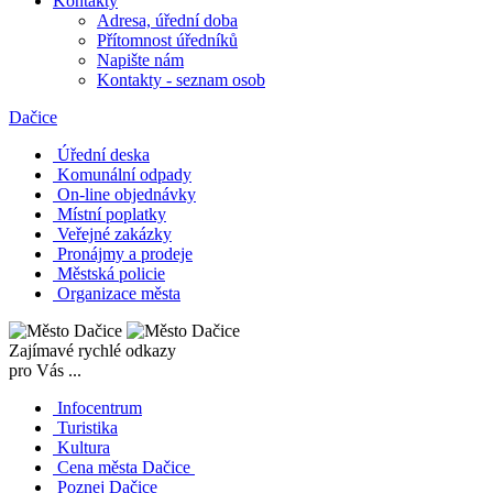
Kontakty
Adresa, úřední doba
Přítomnost úředníků
Napište nám
Kontakty - seznam osob
Dačice
Úřední deska
Komunální odpady
On-line objednávky
Místní poplatky
Veřejné zakázky
Pronájmy a prodeje
Městská policie
Organizace města
Zajímavé rychlé odkazy
pro Vás ...
Infocentrum
Turistika
Kultura
Cena města Dačice
Poznej Dačice