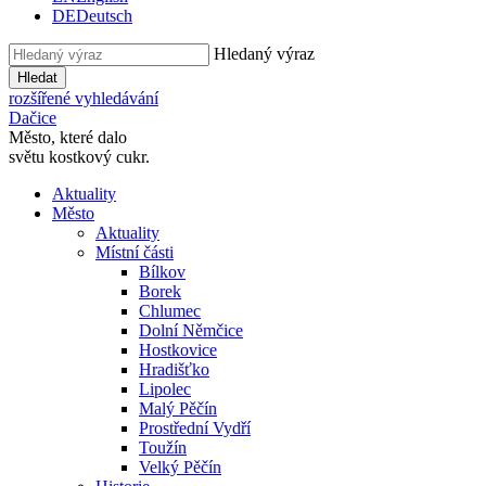
DE
Deutsch
Hledaný výraz
Hledat
rozšířené vyhledávání
Dačice
Město, které dalo
světu kostkový cukr.
Aktuality
Město
Aktuality
Místní části
Bílkov
Borek
Chlumec
Dolní Němčice
Hostkovice
Hradišťko
Lipolec
Malý Pěčín
Prostřední Vydří
Toužín
Velký Pěčín