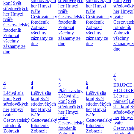
středověkých
středověkých
středověkých
koní
Svět
koní
Svět
her
Hmyzí
her
Hmyzí
her
Hmyzí
středověk
středověkých
tváře
tváře
tváře
her
Hmyzí
her
Hmyzí
Cestovatelský
Cestovatelský
Cestovatelský
tváře
tváře
fotodeník
fotodeník
fotodeník
Cestovatel
Cestovatelský
Zobrazit
Zobrazit
Zobrazit
fotodeník
fotodeník
všechny
všechny
všechny
Zobrazit
Zobrazit
záznamy ze
záznamy ze
záznamy ze
všechny
všechny
dne
dne
dne
záznamy z
záznamy ze
dne
dne
7
5
5
3
4
6
5
ERUPCE 
4
4
4
Ptáčci z vlny
HOLOKRC
Léčivá síla
Léčivá síla
Léčivá síla
Léčivá síla
Léto na
koní
Svět
koní
Svět
koní
Svět
koní
Svět
náměstí
Lé
středověkých
středověkých
středověkých
středověkých
síla koní
S
her
Hmyzí
her
Hmyzí
her
Hmyzí
her
Hmyzí
středověk
tváře
tváře
tváře
tváře
her
Hmyzí
Cestovatelský
Cestovatelský
Cestovatelský
Cestovatelský
tváře
fotodeník
fotodeník
fotodeník
fotodeník
Cestovatel
Zobrazit
Zobrazit
Zobrazit
Zobrazit
fotodeník