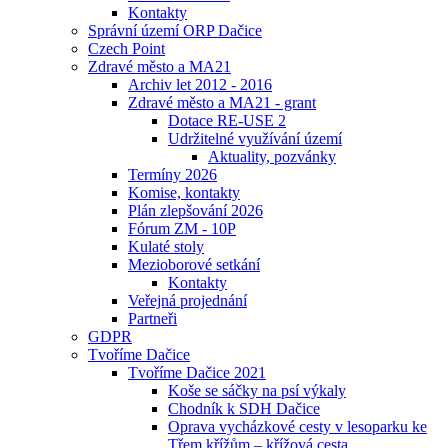
Kontakty
Správní území ORP Dačice
Czech Point
Zdravé město a MA21
Archiv let 2012 - 2016
Zdravé město a MA21 - grant
Dotace RE-USE 2
Udržitelné využívání území
Aktuality, pozvánky
Termíny 2026
Komise, kontakty
Plán zlepšování 2026
Fórum ZM - 10P
Kulaté stoly
Mezioborové setkání
Kontakty
Veřejná projednání
Partneři
GDPR
Tvoříme Dačice
Tvoříme Dačice 2021
Koše se sáčky na psí výkaly
Chodník k SDH Dačice
Oprava vycházkové cesty v lesoparku ke
Třem křížům – křížová cesta