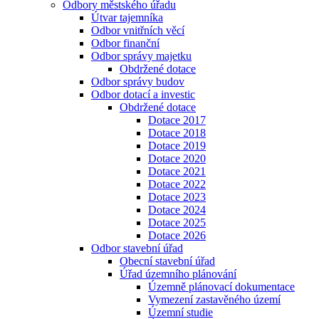
Odbory městského úřadu
Útvar tajemníka
Odbor vnitřních věcí
Odbor finanční
Odbor správy majetku
Obdržené dotace
Odbor správy budov
Odbor dotací a investic
Obdržené dotace
Dotace 2017
Dotace 2018
Dotace 2019
Dotace 2020
Dotace 2021
Dotace 2022
Dotace 2023
Dotace 2024
Dotace 2025
Dotace 2026
Odbor stavební úřad
Obecní stavební úřad
Úřad územního plánování
Územně plánovací dokumentace
Vymezení zastavěného území
Územní studie