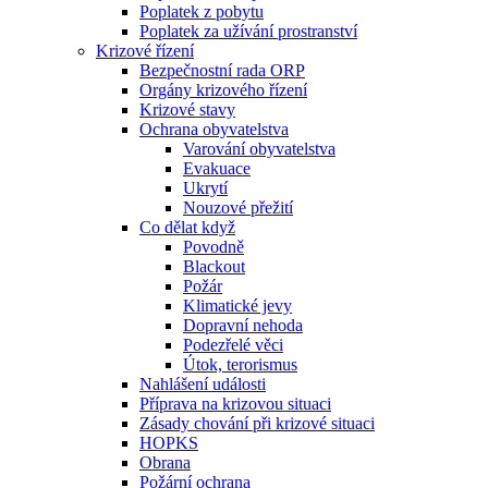
Poplatek z pobytu
Poplatek za užívání prostranství
Krizové řízení
Bezpečnostní rada ORP
Orgány krizového řízení
Krizové stavy
Ochrana obyvatelstva
Varování obyvatelstva
Evakuace
Ukrytí
Nouzové přežití
Co dělat když
Povodně
Blackout
Požár
Klimatické jevy
Dopravní nehoda
Podezřelé věci
Útok, terorismus
Nahlášení události
Příprava na krizovou situaci
Zásady chování při krizové situaci
HOPKS
Obrana
Požární ochrana