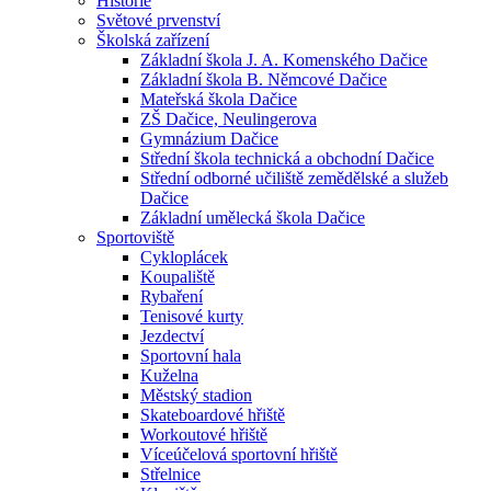
Historie
Světové prvenství
Školská zařízení
Základní škola J. A. Komenského Dačice
Základní škola B. Němcové Dačice
Mateřská škola Dačice
ZŠ Dačice, Neulingerova
Gymnázium Dačice
Střední škola technická a obchodní Dačice
Střední odborné učiliště zemědělské a služeb
Dačice
Základní umělecká škola Dačice
Sportoviště
Cykloplácek
Koupaliště
Rybaření
Tenisové kurty
Jezdectví
Sportovní hala
Kuželna
Městský stadion
Skateboardové hřiště
Workoutové hřiště
Víceúčelová sportovní hřiště
Střelnice