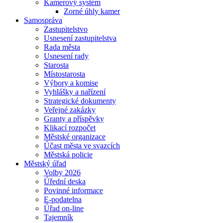
Kamerový systém
Zorné úhly kamer
Samospráva
Zastupitelstvo
Usnesení zastupitelstva
Rada města
Usnesení rady
Starosta
Místostarosta
Výbory a komise
Vyhlášky a nařízení
Strategické dokumenty
Veřejné zakázky
Granty a příspěvky
Klikací rozpočet
Městské organizace
Účast města ve svazcích
Městská policie
Městský úřad
Volby 2026
Úřední deska
Povinné informace
E-podatelna
Úřad on-line
Tajemník