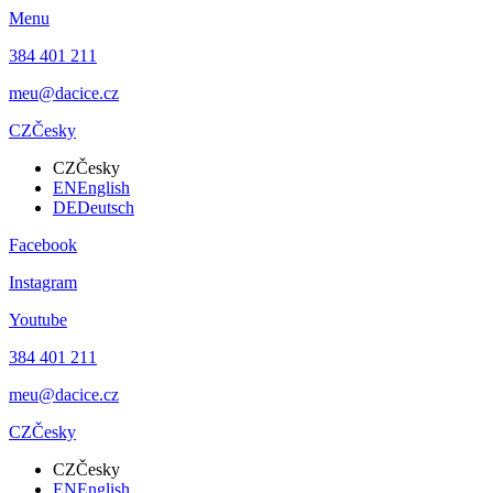
Menu
384 401 211
meu@dacice.cz
CZ
Česky
CZ
Česky
EN
English
DE
Deutsch
Facebook
Instagram
Youtube
384 401 211
meu@dacice.cz
CZ
Česky
CZ
Česky
EN
English