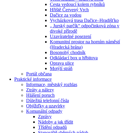
Cesta vedoucí kolem rybníků
Hřiště Červený Vrch
Dačice za vodou
Vycházková trasa Dačice–Hradišťko
„ Jurský parčík“ odpočinková zóna v
divoké přírodě
Uzavíratelné posezení
Komunitní prostor na horním náměstí
(Hradecká brána)
Bosonohý chodník
Odkládací box u hřbitova
Oprava ulice
Motýlí stráň
Portál občana
Praktické informace
Informace, městský rozhlas
Ztráty a nálezy
Hlášení poruch
Důležitá telefonní čísla
Objížďky a uzavírky
Komunální odpady
Zprávy
Nádoby a jak třídit
Třídění odpadů
Stanoviště sběrných nádob