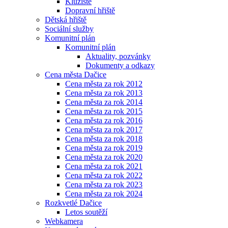
Kluziště
Dopravní hřiště
Dětská hřiště
Sociální služby
Komunitní plán
Komunitní plán
Aktuality, pozvánky
Dokumenty a odkazy
Cena města Dačice
Cena města za rok 2012
Cena města za rok 2013
Cena města za rok 2014
Cena města za rok 2015
Cena města za rok 2016
Cena města za rok 2017
Cena města za rok 2018
Cena města za rok 2019
Cena města za rok 2020
Cena města za rok 2021
Cena města za rok 2022
Cena města za rok 2023
Cena města za rok 2024
Rozkvetlé Dačice
Letos soutěží
Webkamera