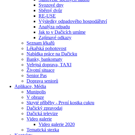
Svozové dny
Sběrný dvůr
RE-USE
Výsledky odpadového hospodářství
Analýza odpadu
Jak to v Dačicích umíme
Zajímavé odkazy
Seznam lékařů
Lékařská pohotovost
Nabídka práce na Dačicku
Banky, bankomaty
Veřejná doprava, TAXI
Životní situace
Senior Pas
Doprava seniorů
Aplikace, Média
Munipolis
V obraze
Skryté příběhy - První kostka cukru
Dačický zpravodaj
Dačická televize
Video galerie
Video galerie 2020
Tematická stezka