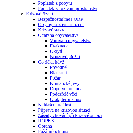
Poplatek z pobytu
Poplatek za užívání prostranství
Krizové řízení
Bezpečnostní rada ORP
Orgány krizového řízení
Krizové stavy
Ochrana obyvatelstva
Varování obyvatelstva
Evakuace
Ukrytí
Nouzové přežití
Co dělat když
Povodně
Blackout
Požár
Klimatické jevy
Dopravní nehoda
Podezřelé věci
Útok, terorismus
Nahlášení události
Příprava na krizovou situaci
Zásady chování při krizové situaci
HOPKS
Obrana
Požární ochrana