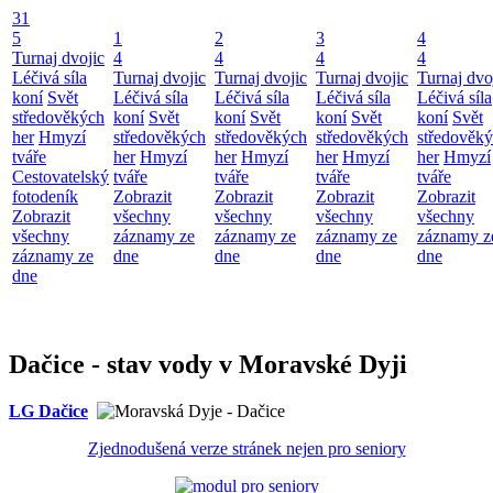
31
5
1
2
3
4
Turnaj dvojic
4
4
4
4
Léčivá síla
Turnaj dvojic
Turnaj dvojic
Turnaj dvojic
Turnaj dvo
koní
Svět
Léčivá síla
Léčivá síla
Léčivá síla
Léčivá síla
středověkých
koní
Svět
koní
Svět
koní
Svět
koní
Svět
her
Hmyzí
středověkých
středověkých
středověkých
středověk
tváře
her
Hmyzí
her
Hmyzí
her
Hmyzí
her
Hmyzí
Cestovatelský
tváře
tváře
tváře
tváře
fotodeník
Zobrazit
Zobrazit
Zobrazit
Zobrazit
Zobrazit
všechny
všechny
všechny
všechny
všechny
záznamy ze
záznamy ze
záznamy ze
záznamy z
záznamy ze
dne
dne
dne
dne
dne
Dačice - stav vody v Moravské Dyji
LG Dačice
Zjednodušená verze stránek nejen pro seniory