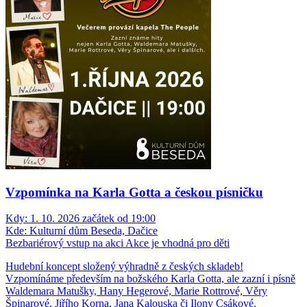
Vzpomínka na Karla Gotta a českou písničku
Kdy:
1. 10. 2026 začátek od 19:00
Kde:
Kulturní dům Beseda, Dačice
Bezbariérový vstup na akci
Akce je vhodná pro děti
Hudební koncept složený výhradně z českých skladeb!
Vzpomínáme především na božského Karla Gotta, ale zazní i písně
Waldemara Matušky, Hany Hegerové, Marie Rottrové, Věry
Špinarové, Jiřího Korna, Jana Kalouska či Ilony Csákové.