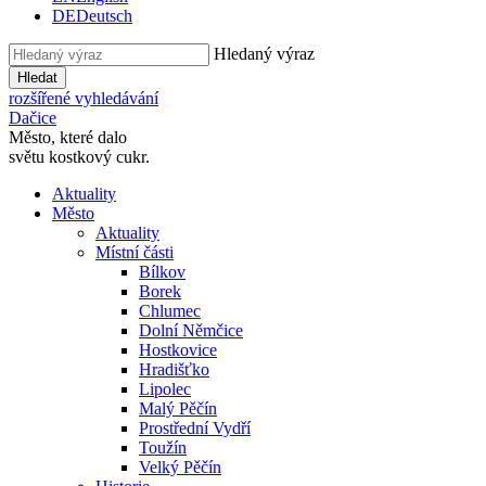
DE
Deutsch
Hledaný výraz
Hledat
rozšířené vyhledávání
Dačice
Město, které dalo
světu kostkový cukr.
Aktuality
Město
Aktuality
Místní části
Bílkov
Borek
Chlumec
Dolní Němčice
Hostkovice
Hradišťko
Lipolec
Malý Pěčín
Prostřední Vydří
Toužín
Velký Pěčín