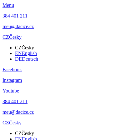
Menu
384 401 211
meu@dacice.cz
CZ
Česky
CZ
Česky
EN
English
DE
Deutsch
Facebook
Instagram
Youtube
384 401 211
meu@dacice.cz
CZ
Česky
CZ
Česky
EN
English