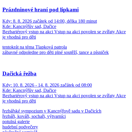
Prázdninové hraní pod lipkami
Kdy:
8. 8. 2026 začátek od 14:00, délka 180 minut
Kde:
Kancnýřův sad, Dačice
Bezbariérový vstup na akci
Vstup na akci povolen se zvířaty
Akce
je vhodná pro děti
tentokrát na téma Tlapková patrola
zábavné odpoledne pro děti plné soutěží, tance a písniček
Dačická řežba
Kdy:
10. 8. 2026 - 14. 8. 2026 začátek od 08:00
Kde:
Kancnýřův sad, Dačice
Bezbariérový vstup na akci
Vstup na akci povolen se zvířaty
Akce
je vhodná pro děti
řezbářské sympozium v Kancnýřově sadu v Dačicích
řezbáři, kováři, sochaři, výtvarníci
potulná galerie
hudební podvečery