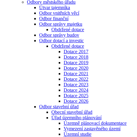
Odbory městského úřadu
Útvar tajemníka
Odbor vnitřních věcí
Odbor finanční
Odbor správy majetku
Obdržené dotace
Odbor správy budov
Odbor dotací a investic
Obdržené dotace
Dotace 2017
Dotace 2018
Dotace 2019
Dotace 2020
Dotace 2021
Dotace 2022
Dotace 2023
Dotace 2024
Dotace 2025
Dotace 2026
Odbor stavební úřad
Obecní stavební úřad
Úřad územního plánování
Územně plánovací dokumentace
Vymezení zastavěného území
Územní studie