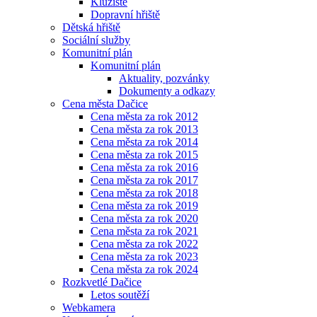
Kluziště
Dopravní hřiště
Dětská hřiště
Sociální služby
Komunitní plán
Komunitní plán
Aktuality, pozvánky
Dokumenty a odkazy
Cena města Dačice
Cena města za rok 2012
Cena města za rok 2013
Cena města za rok 2014
Cena města za rok 2015
Cena města za rok 2016
Cena města za rok 2017
Cena města za rok 2018
Cena města za rok 2019
Cena města za rok 2020
Cena města za rok 2021
Cena města za rok 2022
Cena města za rok 2023
Cena města za rok 2024
Rozkvetlé Dačice
Letos soutěží
Webkamera