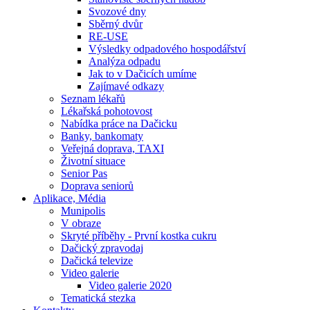
Svozové dny
Sběrný dvůr
RE-USE
Výsledky odpadového hospodářství
Analýza odpadu
Jak to v Dačicích umíme
Zajímavé odkazy
Seznam lékařů
Lékařská pohotovost
Nabídka práce na Dačicku
Banky, bankomaty
Veřejná doprava, TAXI
Životní situace
Senior Pas
Doprava seniorů
Aplikace, Média
Munipolis
V obraze
Skryté příběhy - První kostka cukru
Dačický zpravodaj
Dačická televize
Video galerie
Video galerie 2020
Tematická stezka