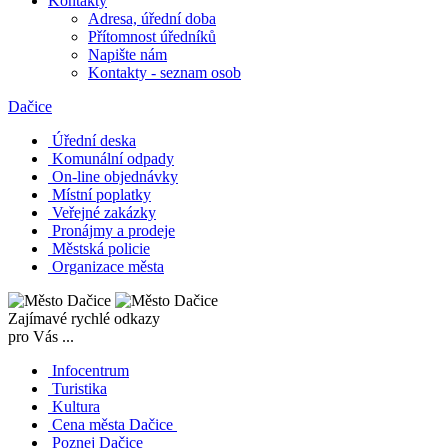
Kontakty
Adresa, úřední doba
Přítomnost úředníků
Napište nám
Kontakty - seznam osob
Dačice
Úřední deska
Komunální odpady
On-line objednávky
Místní poplatky
Veřejné zakázky
Pronájmy a prodeje
Městská policie
Organizace města
Zajímavé rychlé odkazy
pro Vás ...
Infocentrum
Turistika
Kultura
Cena města Dačice
Poznej Dačice