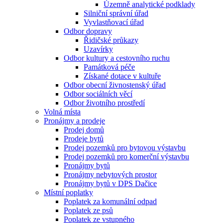
Územně analytické podklady
Silniční správní úřad
Vyvlastňovací úřad
Odbor dopravy
Řidičské průkazy
Uzavírky
Odbor kultury a cestovního ruchu
Památková péče
Získané dotace v kultuře
Odbor obecní živnostenský úřad
Odbor sociálních věcí
Odbor životního prostředí
Volná místa
Pronájmy a prodeje
Prodej domů
Prodeje bytů
Prodej pozemků pro bytovou výstavbu
Prodej pozemků pro komerční výstavbu
Pronájmy bytů
Pronájmy nebytových prostor
Pronájmy bytů v DPS Dačice
Místní poplatky
Poplatek za komunální odpad
Poplatek ze psů
Poplatek ze vstupného