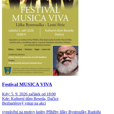
Festival MUSICA VIVA
Kdy:
5. 9. 2026 začátek od 18:00
Kde:
Kulturní dům Beseda, Dačice
Bezbariérový vstup na akci
vyprávění na motivy knihy Příběhy lišky Bystroušky Rudolfa