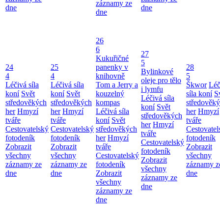
záznamy ze
dne
dne
dne
26
6
27
Kukuřičné
5
24
25
panenky v
28
Bylinkové
4
4
knihovně
5
oleje pro tělo
Léčivá síla
Léčivá síla
Tom a Jerry a
Škwor
Léč
i lymfu
koní
Svět
koní
Svět
kouzelný
síla koní
S
Léčivá síla
středověkých
středověkých
kompas
středověk
koní
Svět
her
Hmyzí
her
Hmyzí
Léčivá síla
her
Hmyzí
středověkých
tváře
tváře
koní
Svět
tváře
her
Hmyzí
Cestovatelský
Cestovatelský
středověkých
Cestovatel
tváře
fotodeník
fotodeník
her
Hmyzí
fotodeník
Cestovatelský
Zobrazit
Zobrazit
tváře
Zobrazit
fotodeník
všechny
všechny
Cestovatelský
všechny
Zobrazit
záznamy ze
záznamy ze
fotodeník
záznamy z
všechny
dne
dne
Zobrazit
dne
záznamy ze
všechny
dne
záznamy ze
dne