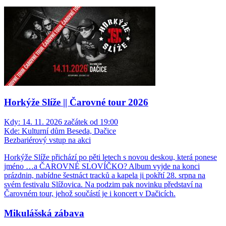
Horkýže Slíže || Čarovné tour 2026
Kdy:
14. 11. 2026 začátek od 19:00
Kde:
Kulturní dům Beseda, Dačice
Bezbariérový vstup na akci
Horkýže Slíže přichází po pěti letech s novou deskou, která ponese
jméno …a ČAROVNÉ SLOVÍČKO? Album vyjde na konci
prázdnin, nabídne šestnáct tracků a kapela ji pokřtí 28. srpna na
svém festivalu Slížovica. Na podzim pak novinku představí na
Čarovném tour, jehož součástí je i koncert v Dačicích.
Mikulášská zábava