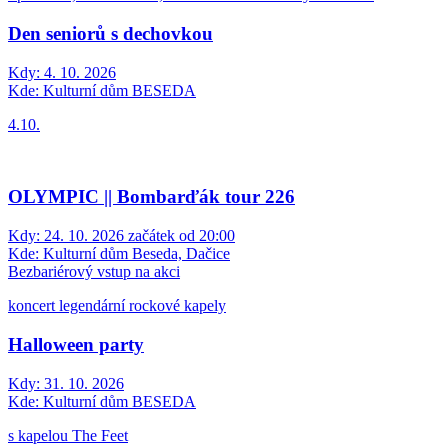
Den seniorů s dechovkou
Kdy:
4. 10. 2026
Kde:
Kulturní dům BESEDA
4.10.
OLYMPIC || Bombarďák tour 226
Kdy:
24. 10. 2026 začátek od 20:00
Kde:
Kulturní dům Beseda, Dačice
Bezbariérový vstup na akci
koncert legendární rockové kapely
Halloween party
Kdy:
31. 10. 2026
Kde:
Kulturní dům BESEDA
s kapelou The Feet