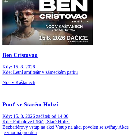
Ben Cristovao
Kdy:
15. 8. 2026
Kde:
Letní amfiteátr v zámeckém parku
Noc v Kaštanech
Pouť ve Starém Hobzí
Kdy:
15. 8. 2026 začátek od 14:00
Kde:
Fotbalové hřiště , Staré Hobzí
Bezbariérový vstup na akci
Vstup na akci povolen se zvířaty
Akce
je vhodná pro děti