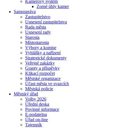
Kamerový systém
Zorné úhly kamer
Samospráva
Zastupitelstvo
Usnesení zastupitelstva
Rada města
Usnesení rady
Starosta
Místostarosta
Výbory a komise
Vyhlášky a nařízení
Strategické dokumenty
Veřejné zakázky
Granty a příspěvky
Klikací rozpočet
Městské organizace
Účast města ve svazcích
Městská policie
Městský úřad
Volby 2026
Úřední deska
Povinné informace
E-podatelna
Úřad on-line
Tajemník