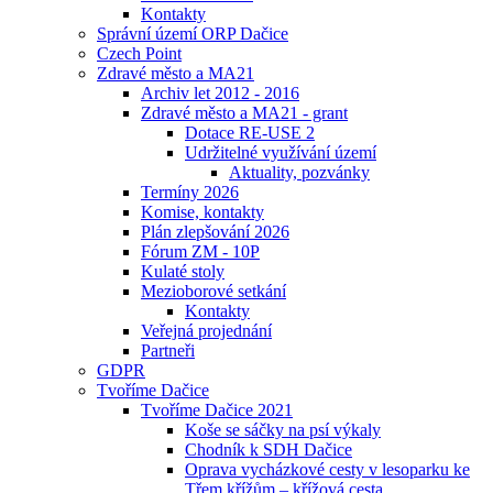
Kontakty
Správní území ORP Dačice
Czech Point
Zdravé město a MA21
Archiv let 2012 - 2016
Zdravé město a MA21 - grant
Dotace RE-USE 2
Udržitelné využívání území
Aktuality, pozvánky
Termíny 2026
Komise, kontakty
Plán zlepšování 2026
Fórum ZM - 10P
Kulaté stoly
Mezioborové setkání
Kontakty
Veřejná projednání
Partneři
GDPR
Tvoříme Dačice
Tvoříme Dačice 2021
Koše se sáčky na psí výkaly
Chodník k SDH Dačice
Oprava vycházkové cesty v lesoparku ke
Třem křížům – křížová cesta