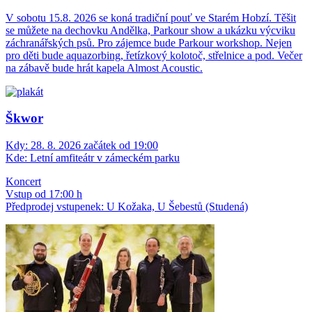
V sobotu 15.8. 2026 se koná tradiční pouť ve Starém Hobzí. Těšit
se můžete na dechovku Andělka, Parkour show a ukázku výcviku
záchranářských psů. Pro zájemce bude Parkour workshop. Nejen
pro děti bude aquazorbing, řetízkový kolotoč, střelnice a pod. Večer
na zábavě bude hrát kapela Almost Acoustic.
Škwor
Kdy:
28. 8. 2026 začátek od 19:00
Kde:
Letní amfiteátr v zámeckém parku
Koncert
Vstup od 17:00 h
Předprodej vstupenek: U Kožaka, U Šebestů (Studená)