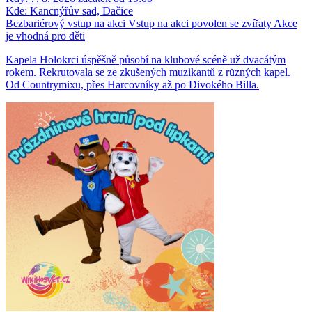
Kde:
Kancnýřův sad, Dačice
Bezbariérový vstup na akci
Vstup na akci povolen se zvířaty
Akce
je vhodná pro děti
Kapela Holokrci úspěšně působí na klubové scéně už dvacátým
rokem. Rekrutovala se ze zkušených muzikantů z různých kapel.
Od Countrymixu, přes Harcovníky až po Divokého Billa.