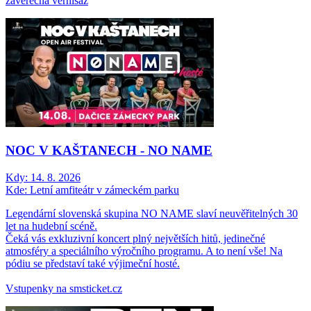
závěrečná vernisáž
NOC V KAŠTANECH - NO NAME
Kdy:
14. 8. 2026
Kde:
Letní amfiteátr v zámeckém parku
Legendární slovenská skupina NO NAME slaví neuvěřitelných 30
let na hudební scéně.
Čeká vás exkluzivní koncert plný největších hitů, jedinečné
atmosféry a speciálního výročního programu. A to není vše! Na
pódiu se představí také výjimeční hosté.
Vstupenky na smsticket.cz