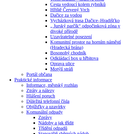
Cesta vedoucí kolem rybníků
Hřiště Červený Vrch
Dačice za vodou
Vycházková trasa Dačice–Hradišťko
„ Jurský parčík“ odpočinková zóna v
divoké přírodě
Uzavíratelné posezení
Komunitní prostor na horním náměstí
(Hradecká brána)
Bosonohý chodník
Odkládací box u hřbitova
Oprava ulice
Motýlí stráň
Portál občana
Praktické informace
Informace, městský rozhlas
Ztráty a nálezy
Hlášení poruch
Důležitá telefonní čísla
Objížďky a uzavírky
Komunální odpady
Zprávy
Nádoby a jak třídit
Třídění odpadů
Stanoviště sběrných nádob