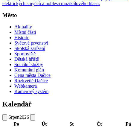
elektrických smyčců a noblesa muzikálového hlasu.
Město
Aktuality
Místní části
Historie
Světové prvenství
Školská zařízení
Sportoviště
Dětská hřiště
Sociální služby
Komunitní plán
Cena města Dačice
Rozkvetlé Dačice
Webkamera
Kamerový systém
Kalendář
Srpen
2026
Po
Út
St
Čt
Pá