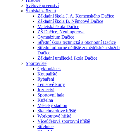
Historie
Světové prvenství
Školská zařízení
Základní škola J. A. Komenského Dačice
Základní škola B. Němcové Dačice
Mateřská škola Dačice
ZŠ Dačice, Neulingerova
Gymnázium Dačice
Střední škola technická a obchodní Dačice
Střední odborné učiliště zemědělské a služeb
Dačice
Základní umělecká škola Dačice
Sportoviště
Cykloplácek
Koupaliště
Rybaření
Tenisové kurty
Jezdectví
Sportovní hala
Kuželna
Městský stadion
Skateboardové hřiště
Workoutové hřiště
Víceúčelová sportovní hřiště
Střelnice