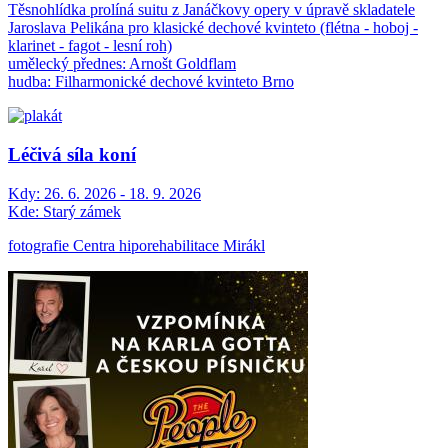
Těsnohlídka prolíná suitu z Janáčkovy opery v úpravě skladatele
Jaroslava Pelikána pro klasické dechové kvinteto (flétna - hoboj -
klarinet - fagot - lesní roh)
umělecký přednes: Arnošt Goldflam
hudba: Filharmonické dechové kvinteto Brno
Léčivá síla koní
Kdy:
26. 6. 2026 - 18. 9. 2026
Kde:
Starý zámek
fotografie Centra hiporehabilitace Mirákl