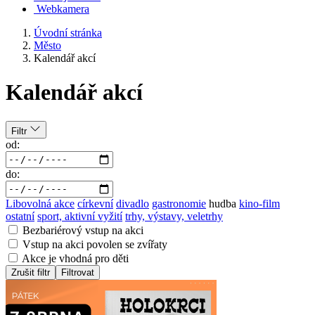
Webkamera
Úvodní stránka
Město
Kalendář akcí
Kalendář akcí
Filtr
od:
do:
Libovolná akce
církevní
divadlo
gastronomie
hudba
kino-film
ostatní
sport, aktivní vyžití
trhy, výstavy, veletrhy
Bezbariérový vstup na akci
Vstup na akci povolen se zvířaty
Akce je vhodná pro děti
Zrušit filtr
Filtrovat