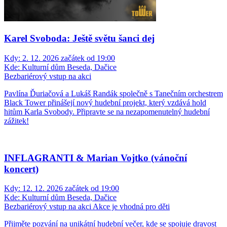
Karel Svoboda: Ještě světu šanci dej
Kdy:
2. 12. 2026 začátek od 19:00
Kde:
Kulturní dům Beseda, Dačice
Bezbariérový vstup na akci
Pavlína Ďuriačová a Lukáš Randák společně s Tanečním orchestrem
Black Tower přinášejí nový hudební projekt, který vzdává hold
hitům Karla Svobody. Připravte se na nezapomenutelný hudební
zážitek!
INFLAGRANTI & Marian Vojtko (vánoční
koncert)
Kdy:
12. 12. 2026 začátek od 19:00
Kde:
Kulturní dům Beseda, Dačice
Bezbariérový vstup na akci
Akce je vhodná pro děti
Přijměte pozvání na unikátní hudební večer, kde se spojuje dravost