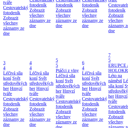
tváře
fotodeník
fotodeník
fotodeník
Cestovatel
Cestovatelský
Zobrazit
Zobrazit
Zobrazit
fotodeník
fotodeník
všechny
všechny
všechny
Zobrazit
Zobrazit
záznamy ze
záznamy ze
záznamy ze
všechny
všechny
dne
dne
dne
záznamy z
záznamy ze
dne
dne
7
5
5
3
4
6
5
ERUPCE 
4
4
4
Ptáčci z vlny
HOLOKRC
Léčivá síla
Léčivá síla
Léčivá síla
Léčivá síla
Léto na
koní
Svět
koní
Svět
koní
Svět
koní
Svět
náměstí
Lé
středověkých
středověkých
středověkých
středověkých
síla koní
S
her
Hmyzí
her
Hmyzí
her
Hmyzí
her
Hmyzí
středověk
tváře
tváře
tváře
tváře
her
Hmyzí
Cestovatelský
Cestovatelský
Cestovatelský
Cestovatelský
tváře
fotodeník
fotodeník
fotodeník
fotodeník
Cestovatel
Zobrazit
Zobrazit
Zobrazit
Zobrazit
fotodeník
všechny
všechny
všechny
všechny
Zobrazit
záznamy ze
záznamy ze
záznamy ze
záznamy ze
všechny
dne
dne
dne
dne
záznamy z