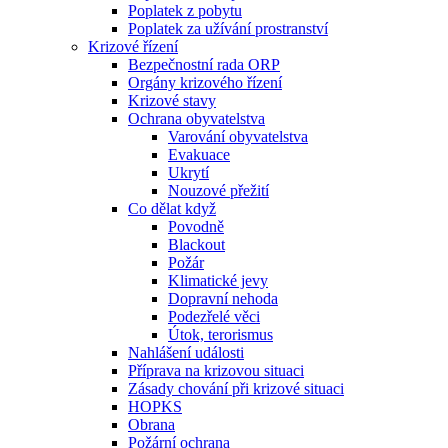
Poplatek z pobytu
Poplatek za užívání prostranství
Krizové řízení
Bezpečnostní rada ORP
Orgány krizového řízení
Krizové stavy
Ochrana obyvatelstva
Varování obyvatelstva
Evakuace
Ukrytí
Nouzové přežití
Co dělat když
Povodně
Blackout
Požár
Klimatické jevy
Dopravní nehoda
Podezřelé věci
Útok, terorismus
Nahlášení události
Příprava na krizovou situaci
Zásady chování při krizové situaci
HOPKS
Obrana
Požární ochrana