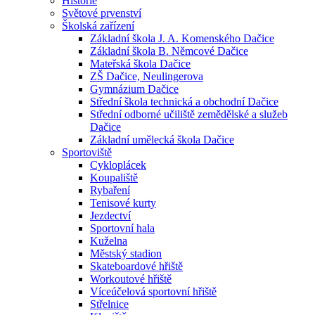
Historie
Světové prvenství
Školská zařízení
Základní škola J. A. Komenského Dačice
Základní škola B. Němcové Dačice
Mateřská škola Dačice
ZŠ Dačice, Neulingerova
Gymnázium Dačice
Střední škola technická a obchodní Dačice
Střední odborné učiliště zemědělské a služeb
Dačice
Základní umělecká škola Dačice
Sportoviště
Cykloplácek
Koupaliště
Rybaření
Tenisové kurty
Jezdectví
Sportovní hala
Kuželna
Městský stadion
Skateboardové hřiště
Workoutové hřiště
Víceúčelová sportovní hřiště
Střelnice