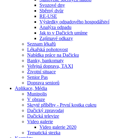
Svozové dny
Sběrný dvůr
RE-USE
Výsledky odpadového hospodářství
Analýza odpadu
Jak to v Dačicích umíme
Zajímavé odkazy
Seznam lékařů
Lékařská pohotovost
Nabídka práce na Dačicku
Banky, bankomaty
Veřejná doprava, TAXI
Životní situace
Senior Pas
Doprava seniorů
Aplikace, Média
Munipolis
V obraze
Skryté příběhy - První kostka cukru
Dačický zpravodaj
Dačická televize
Video galerie
Video galerie 2020
Tematická stezka