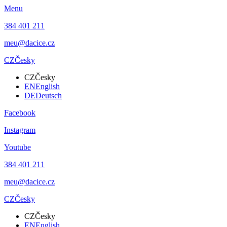
Menu
384 401 211
meu@dacice.cz
CZ
Česky
CZ
Česky
EN
English
DE
Deutsch
Facebook
Instagram
Youtube
384 401 211
meu@dacice.cz
CZ
Česky
CZ
Česky
EN
English