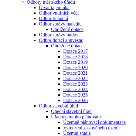
Odbory městského úřadu
Útvar tajemníka
Odbor vnitřních věcí
Odbor finanční
Odbor správy majetku
Obdržené dotace
Odbor správy budov
Odbor dotací a investic
Obdržené dotace
Dotace 2017
Dotace 2018
Dotace 2019
Dotace 2020
Dotace 2021
Dotace 2022
Dotace 2023
Dotace 2024
Dotace 2025
Dotace 2026
Odbor stavební úřad
Obecní stavební úřad
Úřad územního plánování
Územně plánovací dokumentace
Vymezení zastavěného území
Územní studie