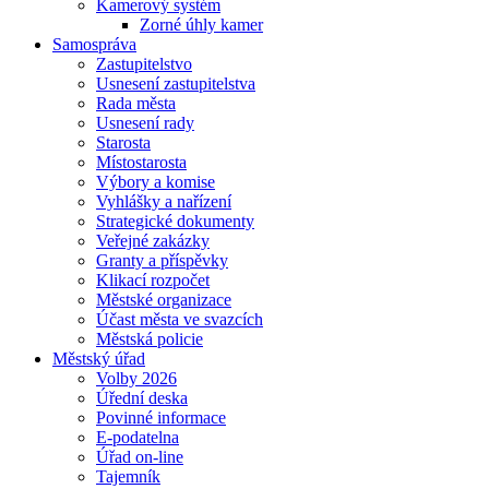
Kamerový systém
Zorné úhly kamer
Samospráva
Zastupitelstvo
Usnesení zastupitelstva
Rada města
Usnesení rady
Starosta
Místostarosta
Výbory a komise
Vyhlášky a nařízení
Strategické dokumenty
Veřejné zakázky
Granty a příspěvky
Klikací rozpočet
Městské organizace
Účast města ve svazcích
Městská policie
Městský úřad
Volby 2026
Úřední deska
Povinné informace
E-podatelna
Úřad on-line
Tajemník