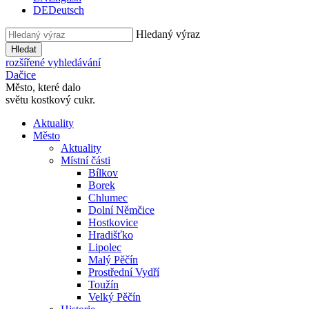
DE
Deutsch
Hledaný výraz
Hledat
rozšířené vyhledávání
Dačice
Město, které dalo
světu kostkový cukr.
Aktuality
Město
Aktuality
Místní části
Bílkov
Borek
Chlumec
Dolní Němčice
Hostkovice
Hradišťko
Lipolec
Malý Pěčín
Prostřední Vydří
Toužín
Velký Pěčín