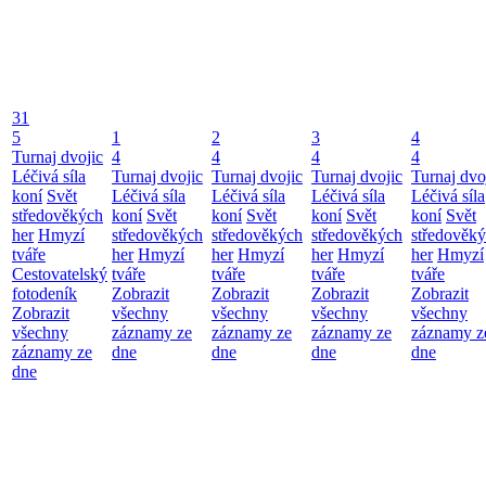
31
5
1
2
3
4
Turnaj dvojic
4
4
4
4
Léčivá síla
Turnaj dvojic
Turnaj dvojic
Turnaj dvojic
Turnaj dvo
koní
Svět
Léčivá síla
Léčivá síla
Léčivá síla
Léčivá síla
středověkých
koní
Svět
koní
Svět
koní
Svět
koní
Svět
her
Hmyzí
středověkých
středověkých
středověkých
středověk
tváře
her
Hmyzí
her
Hmyzí
her
Hmyzí
her
Hmyzí
Cestovatelský
tváře
tváře
tváře
tváře
fotodeník
Zobrazit
Zobrazit
Zobrazit
Zobrazit
Zobrazit
všechny
všechny
všechny
všechny
všechny
záznamy ze
záznamy ze
záznamy ze
záznamy z
záznamy ze
dne
dne
dne
dne
dne