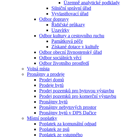
Územně analytické podklady
Silniční správní úřad
Vyvlastňovací úřad
Odbor dopravy
Řidičské průkazy
Uzavírky
Odbor kultury a cestovního ruchu
Památková péče
Získané dotace v kultuře
Odbor obecní živnostenský úřad
Odbor sociálních věcí
Odbor životního prostředí
Volná místa
Pronájmy a prodeje
Prodej domů
Prodeje bytů
Prodej pozemků pro bytovou výstavbu
Prodej pozemků pro komerční výstavbu
Pronájmy bytů
Pronájmy nebytových prostor
Pronájmy bytů v DPS Dačice
Místní poplatky
Poplatek za komunální odpad
Poplatek ze psů
Poplatek ze vstupného