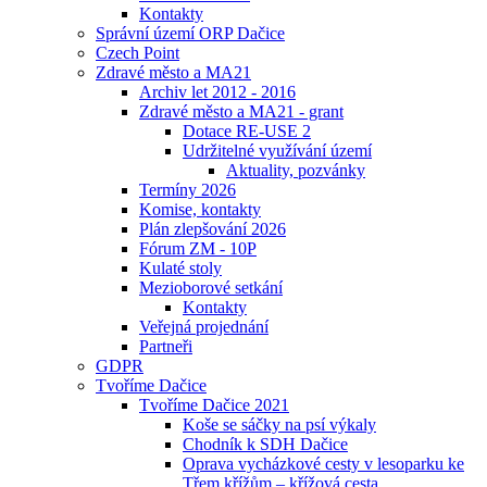
Kontakty
Správní území ORP Dačice
Czech Point
Zdravé město a MA21
Archiv let 2012 - 2016
Zdravé město a MA21 - grant
Dotace RE-USE 2
Udržitelné využívání území
Aktuality, pozvánky
Termíny 2026
Komise, kontakty
Plán zlepšování 2026
Fórum ZM - 10P
Kulaté stoly
Mezioborové setkání
Kontakty
Veřejná projednání
Partneři
GDPR
Tvoříme Dačice
Tvoříme Dačice 2021
Koše se sáčky na psí výkaly
Chodník k SDH Dačice
Oprava vycházkové cesty v lesoparku ke
Třem křížům – křížová cesta