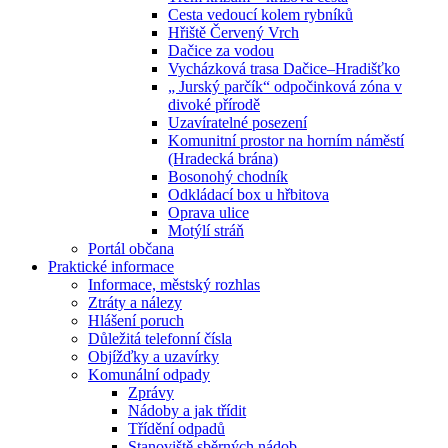
Cesta vedoucí kolem rybníků
Hřiště Červený Vrch
Dačice za vodou
Vycházková trasa Dačice–Hradišťko
„ Jurský parčík“ odpočinková zóna v
divoké přírodě
Uzavíratelné posezení
Komunitní prostor na horním náměstí
(Hradecká brána)
Bosonohý chodník
Odkládací box u hřbitova
Oprava ulice
Motýlí stráň
Portál občana
Praktické informace
Informace, městský rozhlas
Ztráty a nálezy
Hlášení poruch
Důležitá telefonní čísla
Objížďky a uzavírky
Komunální odpady
Zprávy
Nádoby a jak třídit
Třídění odpadů
Stanoviště sběrných nádob