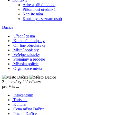
Kontakty
Adresa, úřední doba
Přítomnost úředníků
Napište nám
Kontakty - seznam osob
Dačice
Úřední deska
Komunální odpady
On-line objednávky
Místní poplatky
Veřejné zakázky
Pronájmy a prodeje
Městská policie
Organizace města
Zajímavé rychlé odkazy
pro Vás ...
Infocentrum
Turistika
Kultura
Cena města Dačice
Poznej Dačice