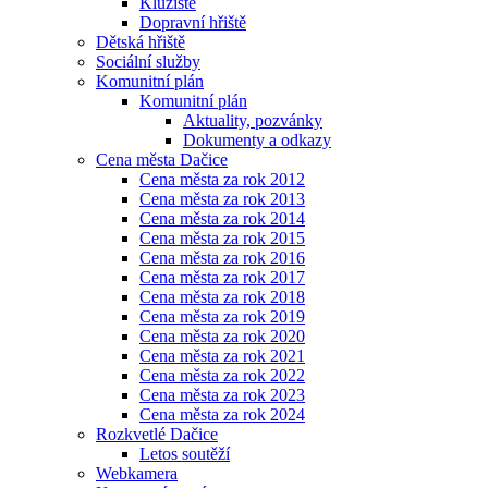
Kluziště
Dopravní hřiště
Dětská hřiště
Sociální služby
Komunitní plán
Komunitní plán
Aktuality, pozvánky
Dokumenty a odkazy
Cena města Dačice
Cena města za rok 2012
Cena města za rok 2013
Cena města za rok 2014
Cena města za rok 2015
Cena města za rok 2016
Cena města za rok 2017
Cena města za rok 2018
Cena města za rok 2019
Cena města za rok 2020
Cena města za rok 2021
Cena města za rok 2022
Cena města za rok 2023
Cena města za rok 2024
Rozkvetlé Dačice
Letos soutěží
Webkamera