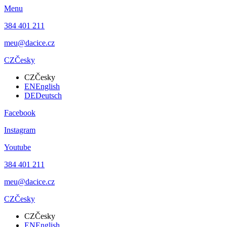
Menu
384 401 211
meu@dacice.cz
CZ
Česky
CZ
Česky
EN
English
DE
Deutsch
Facebook
Instagram
Youtube
384 401 211
meu@dacice.cz
CZ
Česky
CZ
Česky
EN
English