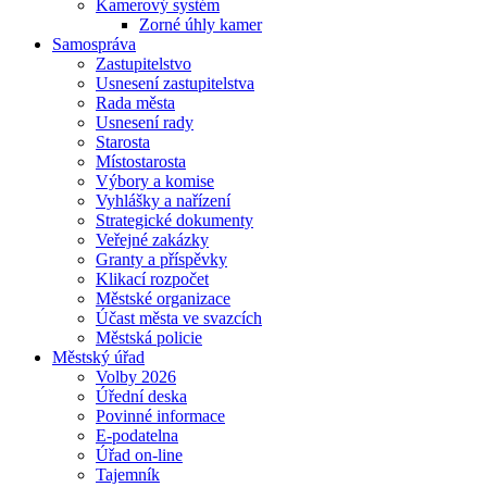
Kamerový systém
Zorné úhly kamer
Samospráva
Zastupitelstvo
Usnesení zastupitelstva
Rada města
Usnesení rady
Starosta
Místostarosta
Výbory a komise
Vyhlášky a nařízení
Strategické dokumenty
Veřejné zakázky
Granty a příspěvky
Klikací rozpočet
Městské organizace
Účast města ve svazcích
Městská policie
Městský úřad
Volby 2026
Úřední deska
Povinné informace
E-podatelna
Úřad on-line
Tajemník