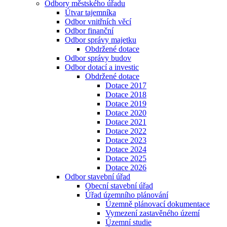
Odbory městského úřadu
Útvar tajemníka
Odbor vnitřních věcí
Odbor finanční
Odbor správy majetku
Obdržené dotace
Odbor správy budov
Odbor dotací a investic
Obdržené dotace
Dotace 2017
Dotace 2018
Dotace 2019
Dotace 2020
Dotace 2021
Dotace 2022
Dotace 2023
Dotace 2024
Dotace 2025
Dotace 2026
Odbor stavební úřad
Obecní stavební úřad
Úřad územního plánování
Územně plánovací dokumentace
Vymezení zastavěného území
Územní studie