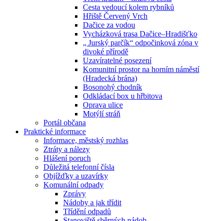
Cesta vedoucí kolem rybníků
Hřiště Červený Vrch
Dačice za vodou
Vycházková trasa Dačice–Hradišťko
„ Jurský parčík“ odpočinková zóna v
divoké přírodě
Uzavíratelné posezení
Komunitní prostor na horním náměstí
(Hradecká brána)
Bosonohý chodník
Odkládací box u hřbitova
Oprava ulice
Motýlí stráň
Portál občana
Praktické informace
Informace, městský rozhlas
Ztráty a nálezy
Hlášení poruch
Důležitá telefonní čísla
Objížďky a uzavírky
Komunální odpady
Zprávy
Nádoby a jak třídit
Třídění odpadů
Stanoviště sběrných nádob