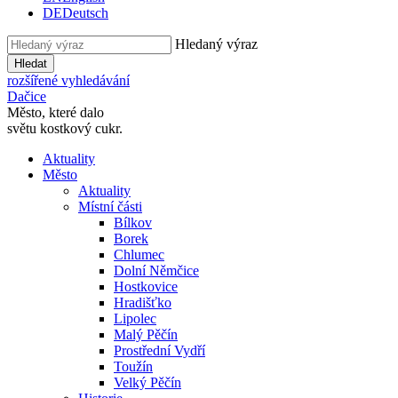
DE
Deutsch
Hledaný výraz
Hledat
rozšířené vyhledávání
Dačice
Město, které dalo
světu kostkový cukr.
Aktuality
Město
Aktuality
Místní části
Bílkov
Borek
Chlumec
Dolní Němčice
Hostkovice
Hradišťko
Lipolec
Malý Pěčín
Prostřední Vydří
Toužín
Velký Pěčín