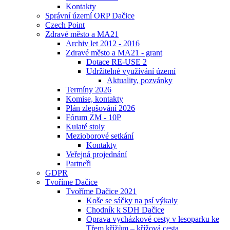
Kontakty
Správní území ORP Dačice
Czech Point
Zdravé město a MA21
Archiv let 2012 - 2016
Zdravé město a MA21 - grant
Dotace RE-USE 2
Udržitelné využívání území
Aktuality, pozvánky
Termíny 2026
Komise, kontakty
Plán zlepšování 2026
Fórum ZM - 10P
Kulaté stoly
Mezioborové setkání
Kontakty
Veřejná projednání
Partneři
GDPR
Tvoříme Dačice
Tvoříme Dačice 2021
Koše se sáčky na psí výkaly
Chodník k SDH Dačice
Oprava vycházkové cesty v lesoparku ke
Třem křížům – křížová cesta