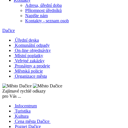
Kontakty
Adresa, úřední doba
Přítomnost úředníků
Napište nám
Kontakty - seznam osob
Dačice
Úřední deska
Komunální odpady
On-line objednávky
Místní poplatky
Veřejné zakázky
Pronájmy a prodeje
Městská policie
Organizace města
Zajímavé rychlé odkazy
pro Vás ...
Infocentrum
Turistika
Kultura
Cena města Dačice
Poznej Dačice