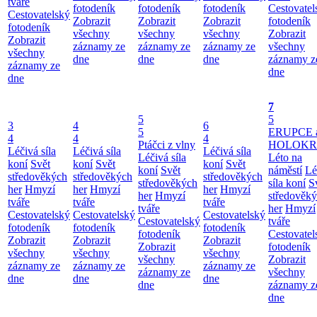
tváře
fotodeník
fotodeník
fotodeník
Cestovatel
Cestovatelský
Zobrazit
Zobrazit
Zobrazit
fotodeník
fotodeník
všechny
všechny
všechny
Zobrazit
Zobrazit
záznamy ze
záznamy ze
záznamy ze
všechny
všechny
dne
dne
dne
záznamy z
záznamy ze
dne
dne
7
5
5
3
4
6
5
ERUPCE 
4
4
4
Ptáčci z vlny
HOLOKRC
Léčivá síla
Léčivá síla
Léčivá síla
Léčivá síla
Léto na
koní
Svět
koní
Svět
koní
Svět
koní
Svět
náměstí
Lé
středověkých
středověkých
středověkých
středověkých
síla koní
S
her
Hmyzí
her
Hmyzí
her
Hmyzí
her
Hmyzí
středověk
tváře
tváře
tváře
tváře
her
Hmyzí
Cestovatelský
Cestovatelský
Cestovatelský
Cestovatelský
tváře
fotodeník
fotodeník
fotodeník
fotodeník
Cestovatel
Zobrazit
Zobrazit
Zobrazit
Zobrazit
fotodeník
všechny
všechny
všechny
všechny
Zobrazit
záznamy ze
záznamy ze
záznamy ze
záznamy ze
všechny
dne
dne
dne
dne
záznamy z
dne