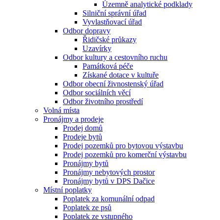
Územně analytické podklady
Silniční správní úřad
Vyvlastňovací úřad
Odbor dopravy
Řidičské průkazy
Uzavírky
Odbor kultury a cestovního ruchu
Památková péče
Získané dotace v kultuře
Odbor obecní živnostenský úřad
Odbor sociálních věcí
Odbor životního prostředí
Volná místa
Pronájmy a prodeje
Prodej domů
Prodeje bytů
Prodej pozemků pro bytovou výstavbu
Prodej pozemků pro komerční výstavbu
Pronájmy bytů
Pronájmy nebytových prostor
Pronájmy bytů v DPS Dačice
Místní poplatky
Poplatek za komunální odpad
Poplatek ze psů
Poplatek ze vstupného