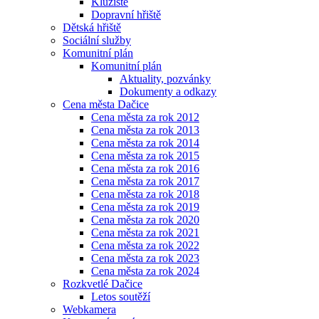
Kluziště
Dopravní hřiště
Dětská hřiště
Sociální služby
Komunitní plán
Komunitní plán
Aktuality, pozvánky
Dokumenty a odkazy
Cena města Dačice
Cena města za rok 2012
Cena města za rok 2013
Cena města za rok 2014
Cena města za rok 2015
Cena města za rok 2016
Cena města za rok 2017
Cena města za rok 2018
Cena města za rok 2019
Cena města za rok 2020
Cena města za rok 2021
Cena města za rok 2022
Cena města za rok 2023
Cena města za rok 2024
Rozkvetlé Dačice
Letos soutěží
Webkamera