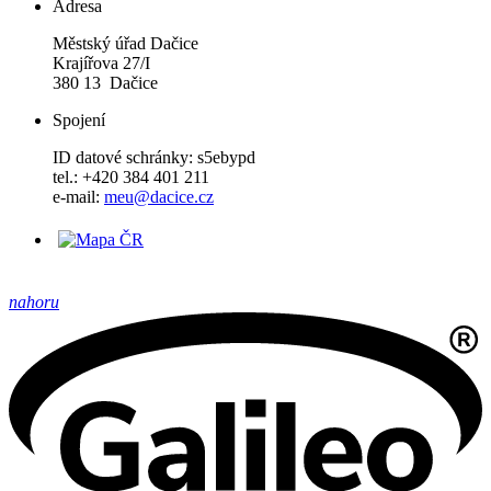
Adresa
Městský úřad Dačice
Krajířova 27/I
380 13 Dačice
Spojení
ID datové schránky: s5ebypd
tel.: +420 384 401 211
e-mail:
meu@dacice.cz
nahoru