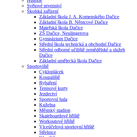
Historie
Světové prvenství
Školská zařízení
Základní škola J. A. Komenského Dačice
Základní škola B. Němcové Dačice
Mateřská škola Dačice
ZŠ Dačice, Neulingerova
Gymnázium Dačice
Střední škola technická a obchodní Dačice
Střední odborné učiliště zemědělské a služeb
Dačice
Základní umělecká škola Dačice
Sportoviště
Cykloplácek
Koupaliště
Rybaření
Tenisové kurty
Jezdectví
Sportovní hala
Kuželna
Městský stadion
Skateboardové hřiště
Workoutové hřiště
Víceúčelová sportovní hřiště
Střelnice