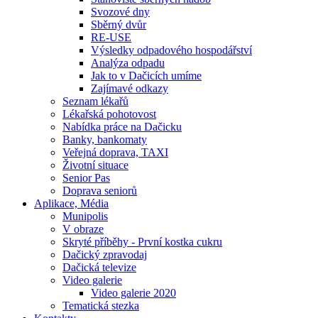
Svozové dny
Sběrný dvůr
RE-USE
Výsledky odpadového hospodářství
Analýza odpadu
Jak to v Dačicích umíme
Zajímavé odkazy
Seznam lékařů
Lékařská pohotovost
Nabídka práce na Dačicku
Banky, bankomaty
Veřejná doprava, TAXI
Životní situace
Senior Pas
Doprava seniorů
Aplikace, Média
Munipolis
V obraze
Skryté příběhy - První kostka cukru
Dačický zpravodaj
Dačická televize
Video galerie
Video galerie 2020
Tematická stezka