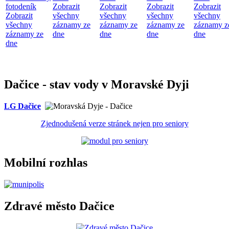
fotodeník
Zobrazit
Zobrazit
Zobrazit
Zobrazit
Zobrazit
všechny
všechny
všechny
všechny
všechny
záznamy ze
záznamy ze
záznamy ze
záznamy z
záznamy ze
dne
dne
dne
dne
dne
Dačice - stav vody v Moravské Dyji
LG Dačice
Zjednodušená verze stránek nejen pro seniory
Mobilní rozhlas
Zdravé město Dačice