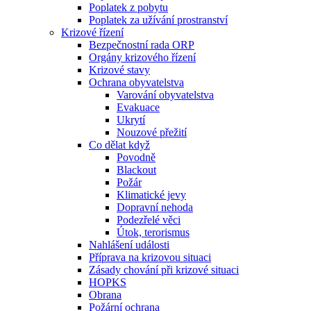
Poplatek z pobytu
Poplatek za užívání prostranství
Krizové řízení
Bezpečnostní rada ORP
Orgány krizového řízení
Krizové stavy
Ochrana obyvatelstva
Varování obyvatelstva
Evakuace
Ukrytí
Nouzové přežití
Co dělat když
Povodně
Blackout
Požár
Klimatické jevy
Dopravní nehoda
Podezřelé věci
Útok, terorismus
Nahlášení události
Příprava na krizovou situaci
Zásady chování při krizové situaci
HOPKS
Obrana
Požární ochrana