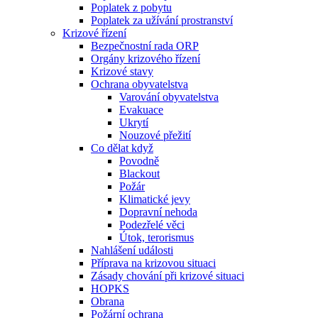
Poplatek z pobytu
Poplatek za užívání prostranství
Krizové řízení
Bezpečnostní rada ORP
Orgány krizového řízení
Krizové stavy
Ochrana obyvatelstva
Varování obyvatelstva
Evakuace
Ukrytí
Nouzové přežití
Co dělat když
Povodně
Blackout
Požár
Klimatické jevy
Dopravní nehoda
Podezřelé věci
Útok, terorismus
Nahlášení události
Příprava na krizovou situaci
Zásady chování při krizové situaci
HOPKS
Obrana
Požární ochrana