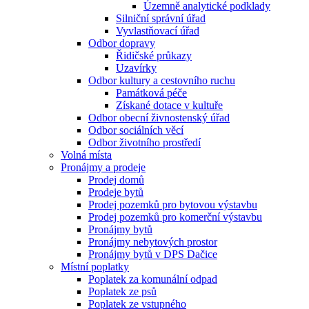
Územně analytické podklady
Silniční správní úřad
Vyvlastňovací úřad
Odbor dopravy
Řidičské průkazy
Uzavírky
Odbor kultury a cestovního ruchu
Památková péče
Získané dotace v kultuře
Odbor obecní živnostenský úřad
Odbor sociálních věcí
Odbor životního prostředí
Volná místa
Pronájmy a prodeje
Prodej domů
Prodeje bytů
Prodej pozemků pro bytovou výstavbu
Prodej pozemků pro komerční výstavbu
Pronájmy bytů
Pronájmy nebytových prostor
Pronájmy bytů v DPS Dačice
Místní poplatky
Poplatek za komunální odpad
Poplatek ze psů
Poplatek ze vstupného