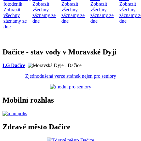
fotodeník
Zobrazit
Zobrazit
Zobrazit
Zobrazit
Zobrazit
všechny
všechny
všechny
všechny
všechny
záznamy ze
záznamy ze
záznamy ze
záznamy z
záznamy ze
dne
dne
dne
dne
dne
Dačice - stav vody v Moravské Dyji
LG Dačice
Zjednodušená verze stránek nejen pro seniory
Mobilní rozhlas
Zdravé město Dačice