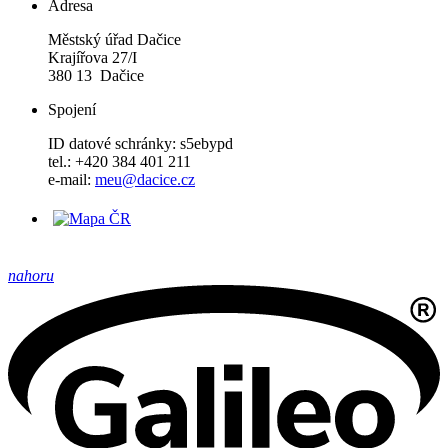
Adresa
Městský úřad Dačice
Krajířova 27/I
380 13 Dačice
Spojení
ID datové schránky: s5ebypd
tel.: +420 384 401 211
e-mail:
meu@dacice.cz
nahoru