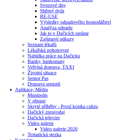
Svozové dny
Sběrný dvůr
RE-USE
Výsledky odpadového hospodářství
Analýza odpadu
Jak to v Dačicích umíme
Zajímavé odkazy
Seznam lékařů
Lékařská pohotovost
Nabídka práce na Dačicku
Banky, bankomaty
Veřejná doprava, TAXI
Životní situace
Senior Pas
Doprava seniorů
Aplikace, Média
Munipolis
V obraze
Skryté příběhy - První kostka cukru
Dačický zpravodaj
Dačická televize
Video galerie
Video galerie 2020
Tematická stezka