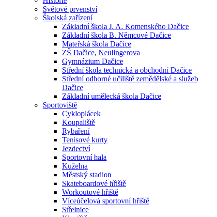
Historie
Světové prvenství
Školská zařízení
Základní škola J. A. Komenského Dačice
Základní škola B. Němcové Dačice
Mateřská škola Dačice
ZŠ Dačice, Neulingerova
Gymnázium Dačice
Střední škola technická a obchodní Dačice
Střední odborné učiliště zemědělské a služeb
Dačice
Základní umělecká škola Dačice
Sportoviště
Cykloplácek
Koupaliště
Rybaření
Tenisové kurty
Jezdectví
Sportovní hala
Kuželna
Městský stadion
Skateboardové hřiště
Workoutové hřiště
Víceúčelová sportovní hřiště
Střelnice