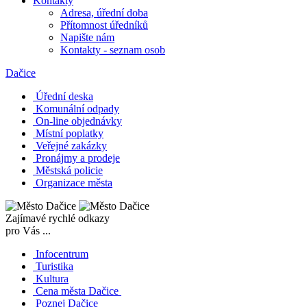
Kontakty
Adresa, úřední doba
Přítomnost úředníků
Napište nám
Kontakty - seznam osob
Dačice
Úřední deska
Komunální odpady
On-line objednávky
Místní poplatky
Veřejné zakázky
Pronájmy a prodeje
Městská policie
Organizace města
Zajímavé rychlé odkazy
pro Vás ...
Infocentrum
Turistika
Kultura
Cena města Dačice
Poznej Dačice