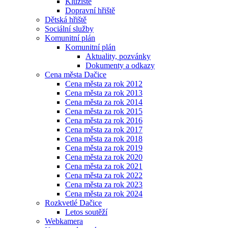
Kluziště
Dopravní hřiště
Dětská hřiště
Sociální služby
Komunitní plán
Komunitní plán
Aktuality, pozvánky
Dokumenty a odkazy
Cena města Dačice
Cena města za rok 2012
Cena města za rok 2013
Cena města za rok 2014
Cena města za rok 2015
Cena města za rok 2016
Cena města za rok 2017
Cena města za rok 2018
Cena města za rok 2019
Cena města za rok 2020
Cena města za rok 2021
Cena města za rok 2022
Cena města za rok 2023
Cena města za rok 2024
Rozkvetlé Dačice
Letos soutěží
Webkamera