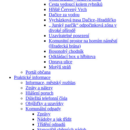
Cesta vedoucí kolem rybníků
Hřiště Červený Vrch
Dačice za vodou
Vycházková trasa Dačice–Hradišťko
„ Jurský parčík“ odpočinková zóna v
divoké přírodě
Uzavíratelné posezení
Komunitní prostor na horním náměstí
(Hradecká brána)
Bosonohý chodník
Odkládací box u hřbitova
Oprava ulice
Motýlí stráň
Portál občana
Praktické informace
Informace, městský rozhlas
Ztráty a nálezy
Hlášení poruch
Důležitá telefonní čísla
Objížďky a uzavírky
Komunální odpady
Zprávy
Nádoby a jak třídit
Třídění odpadů
Stanoviště sběrných nádob