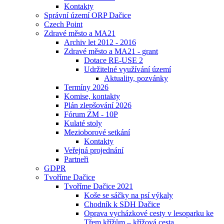
Kontakty
Správní území ORP Dačice
Czech Point
Zdravé město a MA21
Archiv let 2012 - 2016
Zdravé město a MA21 - grant
Dotace RE-USE 2
Udržitelné využívání území
Aktuality, pozvánky
Termíny 2026
Komise, kontakty
Plán zlepšování 2026
Fórum ZM - 10P
Kulaté stoly
Mezioborové setkání
Kontakty
Veřejná projednání
Partneři
GDPR
Tvoříme Dačice
Tvoříme Dačice 2021
Koše se sáčky na psí výkaly
Chodník k SDH Dačice
Oprava vycházkové cesty v lesoparku ke
Třem křížům – křížová cesta