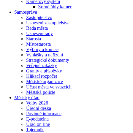
Kamerový systém
Zorné úhly kamer
Samospráva
Zastupitelstvo
Usnesení zastupitelstva
Rada města
Usnesení rady
Starosta
Místostarosta
Výbory a komise
Vyhlášky a nařízení
Strategické dokumenty
Veřejné zakázky
Granty a příspěvky
Klikací rozpočet
Městské organizace
Účast města ve svazcích
Městská policie
Městský úřad
Volby 2026
Úřední deska
Povinné informace
E-podatelna
Úřad on-line
Tajemník