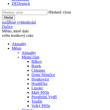
DE
Deutsch
Hledaný výraz
Hledat
rozšířené vyhledávání
Dačice
Město, které dalo
světu kostkový cukr.
Aktuality
Město
Aktuality
Místní části
Bílkov
Borek
Chlumec
Dolní Němčice
Hostkovice
Hradišťko
Lipolec
Malý Pěčín
Prostřední Vydří
Toužín
Velký Pěčín