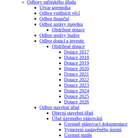
Odbory městského úřadu
Útvar tajemníka
Odbor vnitřních věcí
Odbor finanční
Odbor správy majetku
Obdržené dotace
Odbor správy budov
Odbor dotací a investic
Obdržené dotace
Dotace 2017
Dotace 2018
Dotace 2019
Dotace 2020
Dotace 2021
Dotace 2022
Dotace 2023
Dotace 2024
Dotace 2025
Dotace 2026
Odbor stavební úřad
Obecní stavební úřad
Úřad územního plánování
Územně plánovací dokumentace
Vymezení zastavěného území
Územní studie