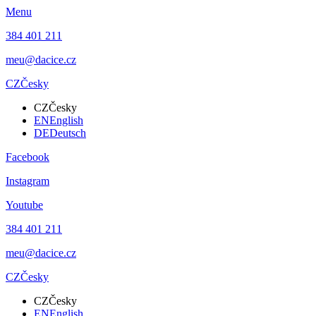
Menu
384 401 211
meu@dacice.cz
CZ
Česky
CZ
Česky
EN
English
DE
Deutsch
Facebook
Instagram
Youtube
384 401 211
meu@dacice.cz
CZ
Česky
CZ
Česky
EN
English