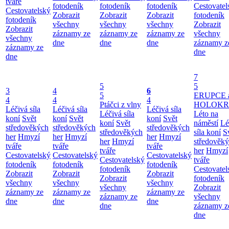
tváře
fotodeník
fotodeník
fotodeník
Cestovatel
Cestovatelský
Zobrazit
Zobrazit
Zobrazit
fotodeník
fotodeník
všechny
všechny
všechny
Zobrazit
Zobrazit
záznamy ze
záznamy ze
záznamy ze
všechny
všechny
dne
dne
dne
záznamy z
záznamy ze
dne
dne
7
5
5
3
4
6
5
ERUPCE 
4
4
4
Ptáčci z vlny
HOLOKRC
Léčivá síla
Léčivá síla
Léčivá síla
Léčivá síla
Léto na
koní
Svět
koní
Svět
koní
Svět
koní
Svět
náměstí
Lé
středověkých
středověkých
středověkých
středověkých
síla koní
S
her
Hmyzí
her
Hmyzí
her
Hmyzí
her
Hmyzí
středověk
tváře
tváře
tváře
tváře
her
Hmyzí
Cestovatelský
Cestovatelský
Cestovatelský
Cestovatelský
tváře
fotodeník
fotodeník
fotodeník
fotodeník
Cestovatel
Zobrazit
Zobrazit
Zobrazit
Zobrazit
fotodeník
všechny
všechny
všechny
všechny
Zobrazit
záznamy ze
záznamy ze
záznamy ze
záznamy ze
všechny
dne
dne
dne
dne
záznamy z
dne