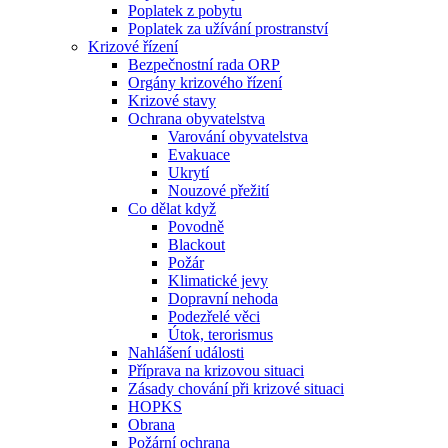
Poplatek z pobytu
Poplatek za užívání prostranství
Krizové řízení
Bezpečnostní rada ORP
Orgány krizového řízení
Krizové stavy
Ochrana obyvatelstva
Varování obyvatelstva
Evakuace
Ukrytí
Nouzové přežití
Co dělat když
Povodně
Blackout
Požár
Klimatické jevy
Dopravní nehoda
Podezřelé věci
Útok, terorismus
Nahlášení události
Příprava na krizovou situaci
Zásady chování při krizové situaci
HOPKS
Obrana
Požární ochrana