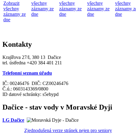
Zobrazit
všechny
všechny
všechny
všechny
všechny
záznamy ze
záznamy ze
záznamy ze
záznamy z
záznamy ze
dne
dne
dne
dne
dne
Kontakty
Krajířova 27/I, 380 13 Dačice
tel. ústředna +420 384 401 211
Telefonní seznam úřadu
IČ: 00246476 DIČ: CZ00246476
Č.ú.: 0603143369/0800
ID datové schránky: s5ebypd
Dačice - stav vody v Moravské Dyji
LG Dačice
Zjednodušená verze stránek nejen pro seniory