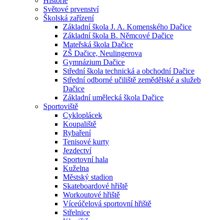
Historie
Světové prvenství
Školská zařízení
Základní škola J. A. Komenského Dačice
Základní škola B. Němcové Dačice
Mateřská škola Dačice
ZŠ Dačice, Neulingerova
Gymnázium Dačice
Střední škola technická a obchodní Dačice
Střední odborné učiliště zemědělské a služeb
Dačice
Základní umělecká škola Dačice
Sportoviště
Cykloplácek
Koupaliště
Rybaření
Tenisové kurty
Jezdectví
Sportovní hala
Kuželna
Městský stadion
Skateboardové hřiště
Workoutové hřiště
Víceúčelová sportovní hřiště
Střelnice