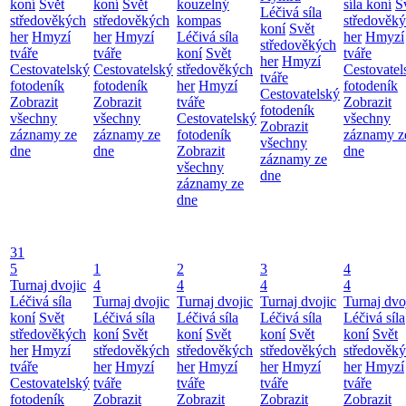
koní
Svět
koní
Svět
kouzelný
síla koní
S
Léčivá síla
středověkých
středověkých
kompas
středověk
koní
Svět
her
Hmyzí
her
Hmyzí
Léčivá síla
her
Hmyzí
středověkých
tváře
tváře
koní
Svět
tváře
her
Hmyzí
Cestovatelský
Cestovatelský
středověkých
Cestovatel
tváře
fotodeník
fotodeník
her
Hmyzí
fotodeník
Cestovatelský
Zobrazit
Zobrazit
tváře
Zobrazit
fotodeník
všechny
všechny
Cestovatelský
všechny
Zobrazit
záznamy ze
záznamy ze
fotodeník
záznamy z
všechny
dne
dne
Zobrazit
dne
záznamy ze
všechny
dne
záznamy ze
dne
31
5
1
2
3
4
Turnaj dvojic
4
4
4
4
Léčivá síla
Turnaj dvojic
Turnaj dvojic
Turnaj dvojic
Turnaj dvo
koní
Svět
Léčivá síla
Léčivá síla
Léčivá síla
Léčivá síla
středověkých
koní
Svět
koní
Svět
koní
Svět
koní
Svět
her
Hmyzí
středověkých
středověkých
středověkých
středověk
tváře
her
Hmyzí
her
Hmyzí
her
Hmyzí
her
Hmyzí
Cestovatelský
tváře
tváře
tváře
tváře
fotodeník
Zobrazit
Zobrazit
Zobrazit
Zobrazit