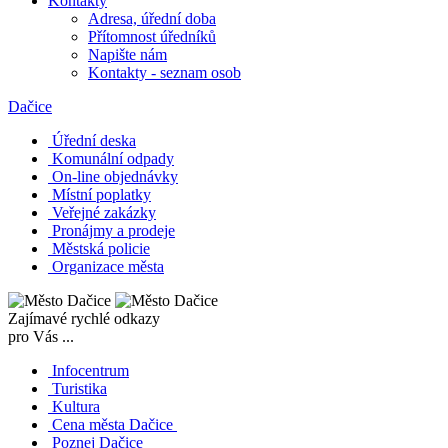
Kontakty
Adresa, úřední doba
Přítomnost úředníků
Napište nám
Kontakty - seznam osob
Dačice
Úřední deska
Komunální odpady
On-line objednávky
Místní poplatky
Veřejné zakázky
Pronájmy a prodeje
Městská policie
Organizace města
Zajímavé rychlé odkazy
pro Vás ...
Infocentrum
Turistika
Kultura
Cena města Dačice
Poznej Dačice