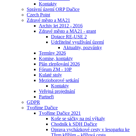
Kontakty
Správní území ORP Dačice
Czech Point
Zdravé město a MA21
Archiv let 2012 - 2016
Zdravé město a MA21 - grant
Dotace RE-USE 2
Udržitelné využívání území
Aktuality, pozvánky
Termíny 2026
Komise, kontakty
Plán zlepšování 2026
Fórum ZM - 10P
Kulaté stoly
Mezioborové setkání
Kontakty
Veřejná projednání
Partneři
GDPR
Tvoříme Dačice
Tvoříme Dačice 2021
Koše se sáčky na psí výkaly
Chodník k SDH Dačice
Oprava vycházkové cesty v lesoparku ke
Třem křížům – křížová cesta