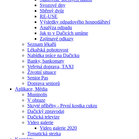
Svozové dny
Sběrný dvůr
RE-USE
Výsledky odpadového hospodářství
Analýza odpadu
Jak to v Dačicích umíme
Zajímavé odkazy
Seznam lékařů
Lékařská pohotovost
Nabídka práce na Dačicku
Banky, bankomaty
Veřejná doprava, TAXI
Životní situace
Senior Pas
Doprava seniorů
Aplikace, Média
Munipolis
V obraze
Skryté příběhy - První kostka cukru
Dačický zpravodaj
Dačická televize
Video galerie
Video galerie 2020
Tematická stezka