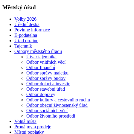
Městský úřad
Volby 2026
Úřední deska
Povinné informace
E-podatelna
Úřad on-line
Tajemník
Odbory městského úřadu
Útvar tajemníka
Odbor vnitřních věcí
Odbor finanční
Odbor správy majetku
Odbor správy budov
Odbor dotací a investic
Odbor stavební úřad
Odbor dopravy
Odbor kultury a cestovního ruchu
Odbor obecní živnostenský úřad
Odbor sociálních věcí
Odbor životního prostředí
Volná místa
Pronájmy a prodeje
Místní poplatky