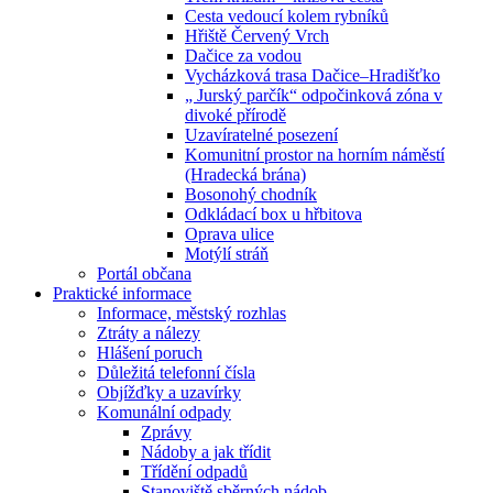
Cesta vedoucí kolem rybníků
Hřiště Červený Vrch
Dačice za vodou
Vycházková trasa Dačice–Hradišťko
„ Jurský parčík“ odpočinková zóna v
divoké přírodě
Uzavíratelné posezení
Komunitní prostor na horním náměstí
(Hradecká brána)
Bosonohý chodník
Odkládací box u hřbitova
Oprava ulice
Motýlí stráň
Portál občana
Praktické informace
Informace, městský rozhlas
Ztráty a nálezy
Hlášení poruch
Důležitá telefonní čísla
Objížďky a uzavírky
Komunální odpady
Zprávy
Nádoby a jak třídit
Třídění odpadů
Stanoviště sběrných nádob