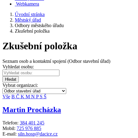
Webkamera
Úvodní stránka
Městský úřad
Odbory městského úřadu
Zkušební položka
Zkušební položka
Seznam osob a kontaktní spojení (Odbor stavební úřad)
Vyhledat osobu:
Hledat
Vybrat organizaci:
Vše
B
Č
K
M
N
P
S
Š
Martin Procházka
Telefon:
384 401 245
Mobil:
725 976 885
E-mail:
siln.hosp@dacice.cz