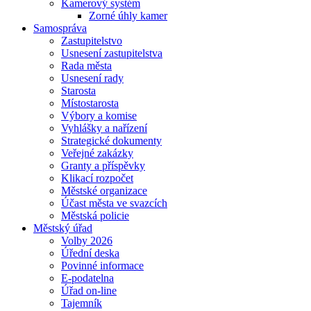
Kamerový systém
Zorné úhly kamer
Samospráva
Zastupitelstvo
Usnesení zastupitelstva
Rada města
Usnesení rady
Starosta
Místostarosta
Výbory a komise
Vyhlášky a nařízení
Strategické dokumenty
Veřejné zakázky
Granty a příspěvky
Klikací rozpočet
Městské organizace
Účast města ve svazcích
Městská policie
Městský úřad
Volby 2026
Úřední deska
Povinné informace
E-podatelna
Úřad on-line
Tajemník