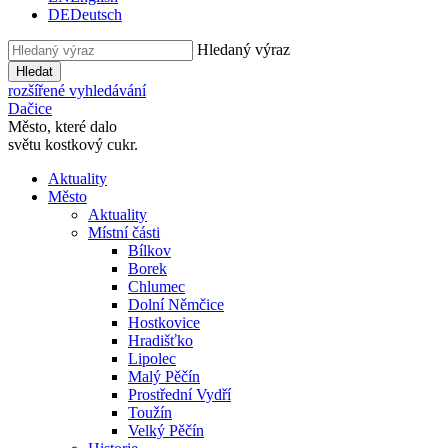
DE
Deutsch
Hledaný výraz
Hledat
rozšířené vyhledávání
Dačice
Město, které dalo
světu kostkový cukr.
Aktuality
Město
Aktuality
Místní části
Bílkov
Borek
Chlumec
Dolní Němčice
Hostkovice
Hradišťko
Lipolec
Malý Pěčín
Prostřední Vydří
Toužín
Velký Pěčín