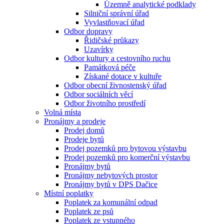
Územně analytické podklady
Silniční správní úřad
Vyvlastňovací úřad
Odbor dopravy
Řidičské průkazy
Uzavírky
Odbor kultury a cestovního ruchu
Památková péče
Získané dotace v kultuře
Odbor obecní živnostenský úřad
Odbor sociálních věcí
Odbor životního prostředí
Volná místa
Pronájmy a prodeje
Prodej domů
Prodeje bytů
Prodej pozemků pro bytovou výstavbu
Prodej pozemků pro komerční výstavbu
Pronájmy bytů
Pronájmy nebytových prostor
Pronájmy bytů v DPS Dačice
Místní poplatky
Poplatek za komunální odpad
Poplatek ze psů
Poplatek ze vstupného