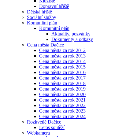
Kluziště
Dopravní hřiště
Dětská hřiště
Sociální služby
Komunitní plán
Komunitní plán
Aktuality, pozvánky
Dokumenty a odkazy
Cena města Dačice
Cena města za rok 2012
Cena města za rok 2013
Cena města za rok 2014
Cena města za rok 2015
Cena města za rok 2016
Cena města za rok 2017
Cena města za rok 2018
Cena města za rok 2019
Cena města za rok 2020
Cena města za rok 2021
Cena města za rok 2022
Cena města za rok 2023
Cena města za rok 2024
Rozkvetlé Dačice
Letos soutěží
Webkamera