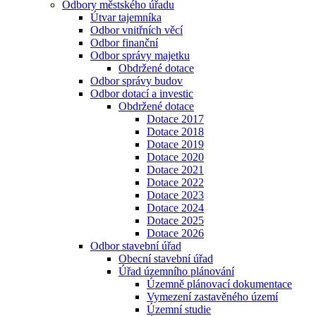
Odbory městského úřadu
Útvar tajemníka
Odbor vnitřních věcí
Odbor finanční
Odbor správy majetku
Obdržené dotace
Odbor správy budov
Odbor dotací a investic
Obdržené dotace
Dotace 2017
Dotace 2018
Dotace 2019
Dotace 2020
Dotace 2021
Dotace 2022
Dotace 2023
Dotace 2024
Dotace 2025
Dotace 2026
Odbor stavební úřad
Obecní stavební úřad
Úřad územního plánování
Územně plánovací dokumentace
Vymezení zastavěného území
Územní studie