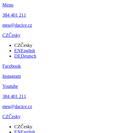
Menu
384 401 211
meu@dacice.cz
CZ
Česky
CZ
Česky
EN
English
DE
Deutsch
Facebook
Instagram
Youtube
384 401 211
meu@dacice.cz
CZ
Česky
CZ
Česky
EN
English