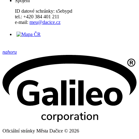
Spojení
ID datové schránky: s5ebypd
tel.: +420 384 401 211
e-mail:
meu@dacice.cz
nahoru
Oficiální stránky Města Dačice © 2026