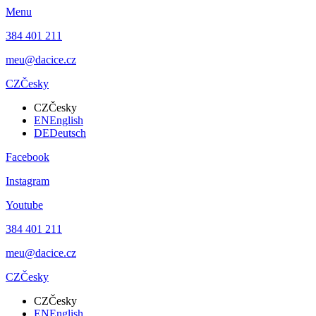
Menu
384 401 211
meu@dacice.cz
CZ
Česky
CZ
Česky
EN
English
DE
Deutsch
Facebook
Instagram
Youtube
384 401 211
meu@dacice.cz
CZ
Česky
CZ
Česky
EN
English