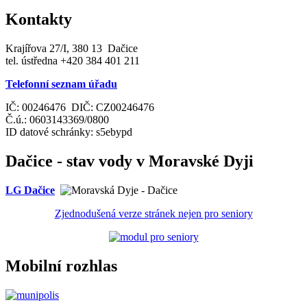
Kontakty
Krajířova 27/I, 380 13 Dačice
tel. ústředna +420 384 401 211
Telefonní seznam úřadu
IČ: 00246476 DIČ: CZ00246476
Č.ú.: 0603143369/0800
ID datové schránky: s5ebypd
Dačice - stav vody v Moravské Dyji
LG Dačice
Zjednodušená verze stránek nejen pro seniory
Mobilní rozhlas