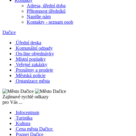
Kontakty
Adresa, úřední doba
Přítomnost úředníků
Napište nám
Kontakty - seznam osob
Dačice
Úřední deska
Komunální odpady
On-line objednávky
Místní poplatky
Veřejné zakázky
Pronájmy a prodeje
Městská policie
Organizace města
Zajímavé rychlé odkazy
pro Vás ...
Infocentrum
Turistika
Kultura
Cena města Dačice
Poznej Dačice