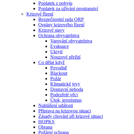
Poplatek z pobytu
Poplatek za užívání prostranství
Krizové řízení
Bezpečnostní rada ORP
Orgány krizového řízení
Krizové stavy
Ochrana obyvatelstva
Varování obyvatelstva
Evakuace
Ukrytí
Nouzové přežití
Co dělat když
Povodně
Blackout
Požár
Klimatické jevy
Dopravní nehoda
Podezřelé věci
Útok, terorismus
Nahlášení události
Příprava na krizovou situaci
Zásady chování při krizové situaci
HOPKS
Obrana
Požární ochrana