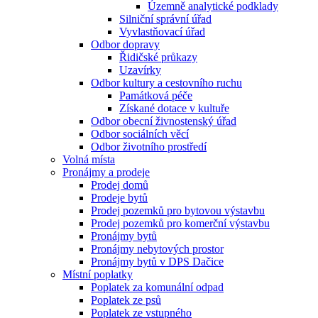
Územně analytické podklady
Silniční správní úřad
Vyvlastňovací úřad
Odbor dopravy
Řidičské průkazy
Uzavírky
Odbor kultury a cestovního ruchu
Památková péče
Získané dotace v kultuře
Odbor obecní živnostenský úřad
Odbor sociálních věcí
Odbor životního prostředí
Volná místa
Pronájmy a prodeje
Prodej domů
Prodeje bytů
Prodej pozemků pro bytovou výstavbu
Prodej pozemků pro komerční výstavbu
Pronájmy bytů
Pronájmy nebytových prostor
Pronájmy bytů v DPS Dačice
Místní poplatky
Poplatek za komunální odpad
Poplatek ze psů
Poplatek ze vstupného