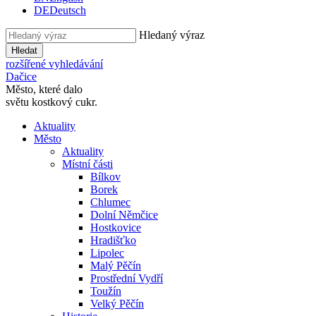
DE
Deutsch
Hledaný výraz
Hledat
rozšířené vyhledávání
Dačice
Město, které dalo
světu kostkový cukr.
Aktuality
Město
Aktuality
Místní části
Bílkov
Borek
Chlumec
Dolní Němčice
Hostkovice
Hradišťko
Lipolec
Malý Pěčín
Prostřední Vydří
Toužín
Velký Pěčín