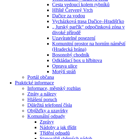
Cesta vedoucí kolem rybníků
Hřiště Červený Vrch
Dačice za vodou
Vycházková trasa Dačice–Hradišťko
„ Jurský parčík“ odpočinková zóna v
divoké přírodě
Uzavíratelné posezení
Komunitní prostor na horním náměstí
(Hradecká brána)
Bosonohý chodník
Odkládací box u hřbitova
Oprava ulice
Motýlí stráň
Portál občana
Praktické informace
Informace, městský rozhlas
Ztráty a nálezy
Hlášení poruch
Důležitá telefonní čísla
Objížďky a uzavírky
Komunální odpady
Zprávy
Nádoby a jak třídit
Třídění odpadů
Stanoviště sběrných nádob