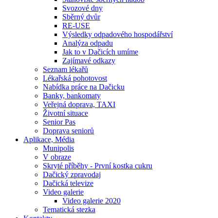
Svozové dny
Sběrný dvůr
RE-USE
Výsledky odpadového hospodářství
Analýza odpadu
Jak to v Dačicích umíme
Zajímavé odkazy
Seznam lékařů
Lékařská pohotovost
Nabídka práce na Dačicku
Banky, bankomaty
Veřejná doprava, TAXI
Životní situace
Senior Pas
Doprava seniorů
Aplikace, Média
Munipolis
V obraze
Skryté příběhy - První kostka cukru
Dačický zpravodaj
Dačická televize
Video galerie
Video galerie 2020
Tematická stezka