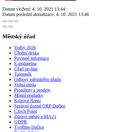
Datum vložení:
4. 10. 2021 13:44
Datum poslední aktualizace:
4. 10. 2021 13:46
Městský úřad
Volby 2026
Úřední deska
Povinné informace
E-podatelna
Úřad on-line
Tajemník
Odbory městského úřadu
Volná místa
Pronájmy a prodeje
Místní poplatky
Krizové řízení
Správní území ORP Dačice
Czech Point
Zdravé město a MA21
GDPR
Tvoříme Dačice