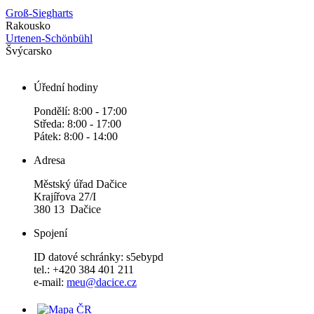
Groß-Siegharts
Rakousko
Urtenen-Schönbühl
Švýcarsko
Úřední hodiny
Pondělí: 8:00 - 17:00
Středa: 8:00 - 17:00
Pátek: 8:00 - 14:00
Adresa
Městský úřad Dačice
Krajířova 27/I
380 13 Dačice
Spojení
ID datové schránky: s5ebypd
tel.: +420 384 401 211
e-mail:
meu@dacice.cz