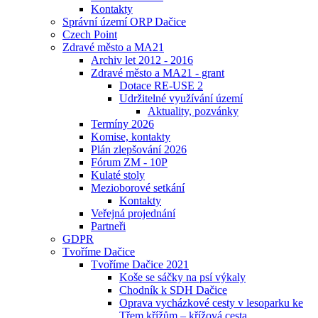
Kontakty
Správní území ORP Dačice
Czech Point
Zdravé město a MA21
Archiv let 2012 - 2016
Zdravé město a MA21 - grant
Dotace RE-USE 2
Udržitelné využívání území
Aktuality, pozvánky
Termíny 2026
Komise, kontakty
Plán zlepšování 2026
Fórum ZM - 10P
Kulaté stoly
Mezioborové setkání
Kontakty
Veřejná projednání
Partneři
GDPR
Tvoříme Dačice
Tvoříme Dačice 2021
Koše se sáčky na psí výkaly
Chodník k SDH Dačice
Oprava vycházkové cesty v lesoparku ke
Třem křížům – křížová cesta