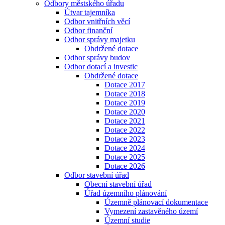
Odbory městského úřadu
Útvar tajemníka
Odbor vnitřních věcí
Odbor finanční
Odbor správy majetku
Obdržené dotace
Odbor správy budov
Odbor dotací a investic
Obdržené dotace
Dotace 2017
Dotace 2018
Dotace 2019
Dotace 2020
Dotace 2021
Dotace 2022
Dotace 2023
Dotace 2024
Dotace 2025
Dotace 2026
Odbor stavební úřad
Obecní stavební úřad
Úřad územního plánování
Územně plánovací dokumentace
Vymezení zastavěného území
Územní studie