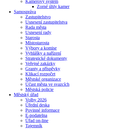
Kamerový systém
Zorné úhly kamer
Samospráva
Zastupitelstvo
Usnesení zastupitelstva
Rada města
Usnesení rady
Starosta
Místostarosta
Výbory a komise
Vyhlášky a nařízení
Strategické dokumenty
Veřejné zakázky
Granty a příspěvky
Klikací rozpočet
Městské organizace
Účast města ve svazcích
Městská policie
Městský úřad
Volby 2026
Úřední deska
Povinné informace
E-podatelna
Úřad on-line
Tajemník