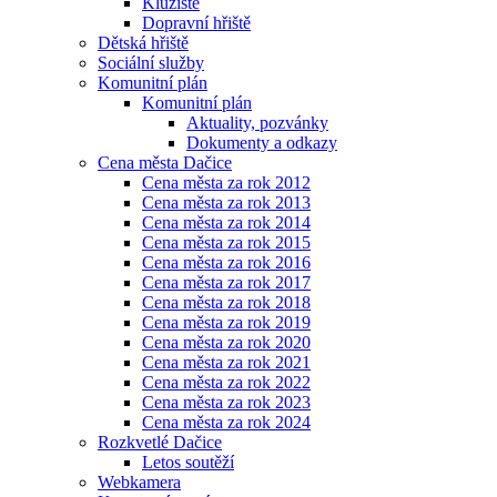
Kluziště
Dopravní hřiště
Dětská hřiště
Sociální služby
Komunitní plán
Komunitní plán
Aktuality, pozvánky
Dokumenty a odkazy
Cena města Dačice
Cena města za rok 2012
Cena města za rok 2013
Cena města za rok 2014
Cena města za rok 2015
Cena města za rok 2016
Cena města za rok 2017
Cena města za rok 2018
Cena města za rok 2019
Cena města za rok 2020
Cena města za rok 2021
Cena města za rok 2022
Cena města za rok 2023
Cena města za rok 2024
Rozkvetlé Dačice
Letos soutěží
Webkamera