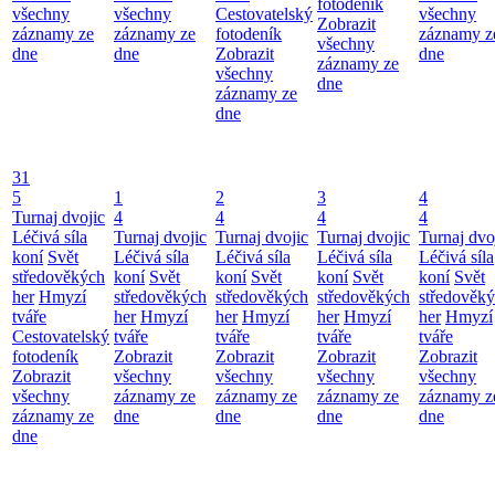
fotodeník
všechny
všechny
Cestovatelský
všechny
Zobrazit
záznamy ze
záznamy ze
fotodeník
záznamy z
všechny
dne
dne
Zobrazit
dne
záznamy ze
všechny
dne
záznamy ze
dne
31
5
1
2
3
4
Turnaj dvojic
4
4
4
4
Léčivá síla
Turnaj dvojic
Turnaj dvojic
Turnaj dvojic
Turnaj dvo
koní
Svět
Léčivá síla
Léčivá síla
Léčivá síla
Léčivá síla
středověkých
koní
Svět
koní
Svět
koní
Svět
koní
Svět
her
Hmyzí
středověkých
středověkých
středověkých
středověk
tváře
her
Hmyzí
her
Hmyzí
her
Hmyzí
her
Hmyzí
Cestovatelský
tváře
tváře
tváře
tváře
fotodeník
Zobrazit
Zobrazit
Zobrazit
Zobrazit
Zobrazit
všechny
všechny
všechny
všechny
všechny
záznamy ze
záznamy ze
záznamy ze
záznamy z
záznamy ze
dne
dne
dne
dne
dne