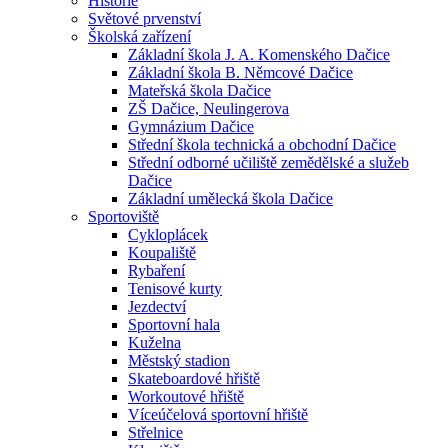
Historie
Světové prvenství
Školská zařízení
Základní škola J. A. Komenského Dačice
Základní škola B. Němcové Dačice
Mateřská škola Dačice
ZŠ Dačice, Neulingerova
Gymnázium Dačice
Střední škola technická a obchodní Dačice
Střední odborné učiliště zemědělské a služeb
Dačice
Základní umělecká škola Dačice
Sportoviště
Cykloplácek
Koupaliště
Rybaření
Tenisové kurty
Jezdectví
Sportovní hala
Kuželna
Městský stadion
Skateboardové hřiště
Workoutové hřiště
Víceúčelová sportovní hřiště
Střelnice