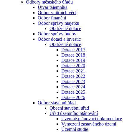
Odbory městského úřadu
Útvar tajemníka
Odbor vnitřních věcí
Odbor finanční
Odbor správy majetku
Obdržené dotace
Odbor správy budov
Odbor dotací a investic
Obdržené dotace
Dotace 2017
Dotace 2018
Dotace 2019
Dotace 2020
Dotace 2021
Dotace 2022
Dotace 2023
Dotace 2024
Dotace 2025
Dotace 2026
Odbor stavební úřad
Obecní stavební úřad
Úřad územního plánování
Územně plánovací dokumentace
Vymezení zastavěného území
Územní studie