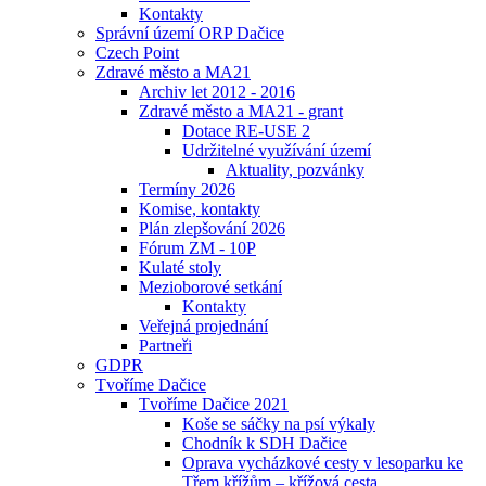
Kontakty
Správní území ORP Dačice
Czech Point
Zdravé město a MA21
Archiv let 2012 - 2016
Zdravé město a MA21 - grant
Dotace RE-USE 2
Udržitelné využívání území
Aktuality, pozvánky
Termíny 2026
Komise, kontakty
Plán zlepšování 2026
Fórum ZM - 10P
Kulaté stoly
Mezioborové setkání
Kontakty
Veřejná projednání
Partneři
GDPR
Tvoříme Dačice
Tvoříme Dačice 2021
Koše se sáčky na psí výkaly
Chodník k SDH Dačice
Oprava vycházkové cesty v lesoparku ke
Třem křížům – křížová cesta