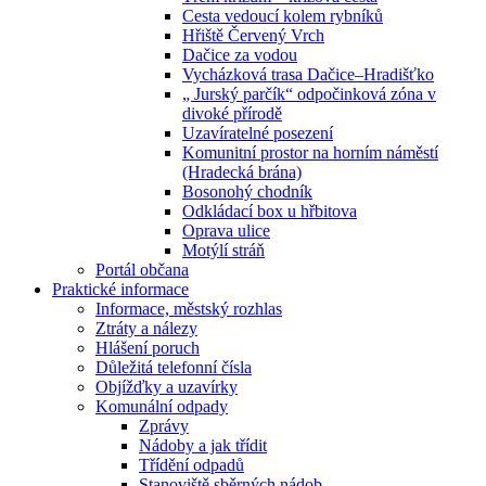
Cesta vedoucí kolem rybníků
Hřiště Červený Vrch
Dačice za vodou
Vycházková trasa Dačice–Hradišťko
„ Jurský parčík“ odpočinková zóna v
divoké přírodě
Uzavíratelné posezení
Komunitní prostor na horním náměstí
(Hradecká brána)
Bosonohý chodník
Odkládací box u hřbitova
Oprava ulice
Motýlí stráň
Portál občana
Praktické informace
Informace, městský rozhlas
Ztráty a nálezy
Hlášení poruch
Důležitá telefonní čísla
Objížďky a uzavírky
Komunální odpady
Zprávy
Nádoby a jak třídit
Třídění odpadů
Stanoviště sběrných nádob