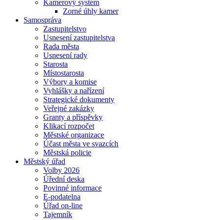
Kamerový systém
Zorné úhly kamer
Samospráva
Zastupitelstvo
Usnesení zastupitelstva
Rada města
Usnesení rady
Starosta
Místostarosta
Výbory a komise
Vyhlášky a nařízení
Strategické dokumenty
Veřejné zakázky
Granty a příspěvky
Klikací rozpočet
Městské organizace
Účast města ve svazcích
Městská policie
Městský úřad
Volby 2026
Úřední deska
Povinné informace
E-podatelna
Úřad on-line
Tajemník