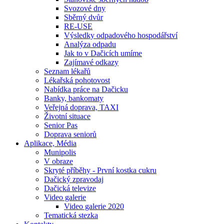
Svozové dny
Sběrný dvůr
RE-USE
Výsledky odpadového hospodářství
Analýza odpadu
Jak to v Dačicích umíme
Zajímavé odkazy
Seznam lékařů
Lékařská pohotovost
Nabídka práce na Dačicku
Banky, bankomaty
Veřejná doprava, TAXI
Životní situace
Senior Pas
Doprava seniorů
Aplikace, Média
Munipolis
V obraze
Skryté příběhy - První kostka cukru
Dačický zpravodaj
Dačická televize
Video galerie
Video galerie 2020
Tematická stezka