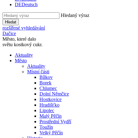
DE
Deutsch
Hledaný výraz
Hledat
rozšířené vyhledávání
Dačice
Město, které dalo
světu kostkový cukr.
Aktuality
Město
Aktuality
Místní části
Bílkov
Borek
Chlumec
Dolní Němčice
Hostkovice
Hradišťko
Lipolec
Malý Pěčín
Prostřední Vydří
Toužín
Velký Pěčín