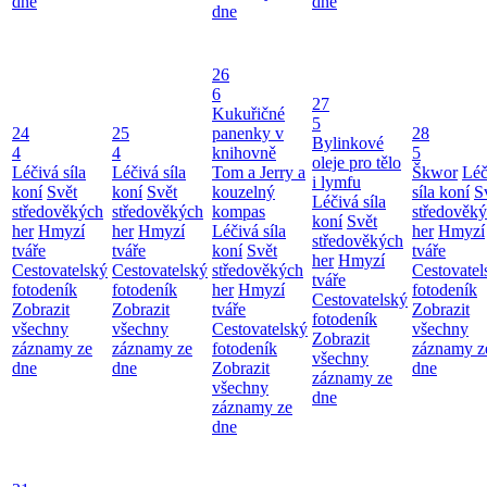
dne
dne
dne
26
6
27
Kukuřičné
5
24
25
panenky v
28
Bylinkové
4
4
knihovně
5
oleje pro tělo
Léčivá síla
Léčivá síla
Tom a Jerry a
Škwor
Léč
i lymfu
koní
Svět
koní
Svět
kouzelný
síla koní
S
Léčivá síla
středověkých
středověkých
kompas
středověk
koní
Svět
her
Hmyzí
her
Hmyzí
Léčivá síla
her
Hmyzí
středověkých
tváře
tváře
koní
Svět
tváře
her
Hmyzí
Cestovatelský
Cestovatelský
středověkých
Cestovatel
tváře
fotodeník
fotodeník
her
Hmyzí
fotodeník
Cestovatelský
Zobrazit
Zobrazit
tváře
Zobrazit
fotodeník
všechny
všechny
Cestovatelský
všechny
Zobrazit
záznamy ze
záznamy ze
fotodeník
záznamy z
všechny
dne
dne
Zobrazit
dne
záznamy ze
všechny
dne
záznamy ze
dne