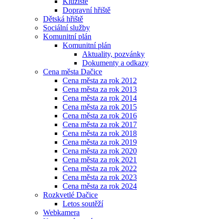
Kluziště
Dopravní hřiště
Dětská hřiště
Sociální služby
Komunitní plán
Komunitní plán
Aktuality, pozvánky
Dokumenty a odkazy
Cena města Dačice
Cena města za rok 2012
Cena města za rok 2013
Cena města za rok 2014
Cena města za rok 2015
Cena města za rok 2016
Cena města za rok 2017
Cena města za rok 2018
Cena města za rok 2019
Cena města za rok 2020
Cena města za rok 2021
Cena města za rok 2022
Cena města za rok 2023
Cena města za rok 2024
Rozkvetlé Dačice
Letos soutěží
Webkamera