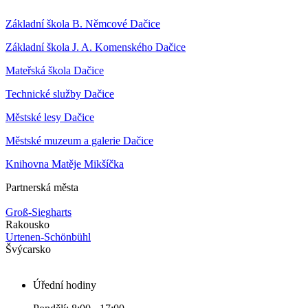
Základní škola B. Němcové Dačice
Základní škola J. A. Komenského Dačice
Mateřská škola Dačice
Technické služby Dačice
Městské lesy Dačice
Městské muzeum a galerie Dačice
Knihovna Matěje Mikšíčka
Partnerská města
Groß-Siegharts
Rakousko
Urtenen-Schönbühl
Švýcarsko
Úřední hodiny