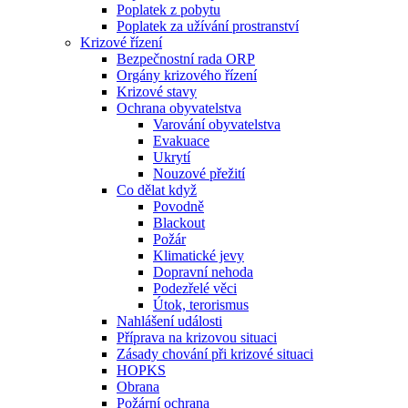
Poplatek z pobytu
Poplatek za užívání prostranství
Krizové řízení
Bezpečnostní rada ORP
Orgány krizového řízení
Krizové stavy
Ochrana obyvatelstva
Varování obyvatelstva
Evakuace
Ukrytí
Nouzové přežití
Co dělat když
Povodně
Blackout
Požár
Klimatické jevy
Dopravní nehoda
Podezřelé věci
Útok, terorismus
Nahlášení události
Příprava na krizovou situaci
Zásady chování při krizové situaci
HOPKS
Obrana
Požární ochrana