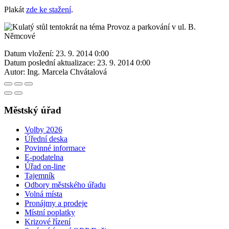
Plakát
zde ke stažení
.
Datum vložení:
23. 9. 2014 0:00
Datum poslední aktualizace:
23. 9. 2014 0:00
Autor:
Ing. Marcela Chvátalová
Městský úřad
Volby 2026
Úřední deska
Povinné informace
E-podatelna
Úřad on-line
Tajemník
Odbory městského úřadu
Volná místa
Pronájmy a prodeje
Místní poplatky
Krizové řízení