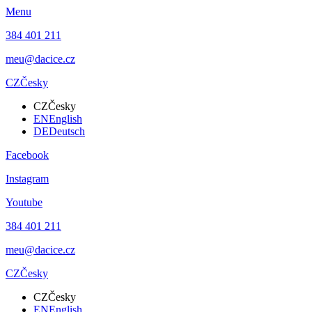
Menu
384 401 211
meu@dacice.cz
CZ
Česky
CZ
Česky
EN
English
DE
Deutsch
Facebook
Instagram
Youtube
384 401 211
meu@dacice.cz
CZ
Česky
CZ
Česky
EN
English