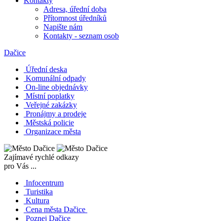
Kontakty
Adresa, úřední doba
Přítomnost úředníků
Napište nám
Kontakty - seznam osob
Dačice
Úřední deska
Komunální odpady
On-line objednávky
Místní poplatky
Veřejné zakázky
Pronájmy a prodeje
Městská policie
Organizace města
Zajímavé rychlé odkazy
pro Vás ...
Infocentrum
Turistika
Kultura
Cena města Dačice
Poznej Dačice