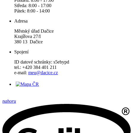
Pondělí: 8:00 - 17:00
Středa: 8:00 - 17:00
Pátek: 8:00 - 14:00
Adresa
Městský úřad Dačice
Krajířova 27/I
380 13 Dačice
Spojení
ID datové schránky: s5ebypd
tel.: +420 384 401 211
e-mail:
meu@dacice.cz
nahoru