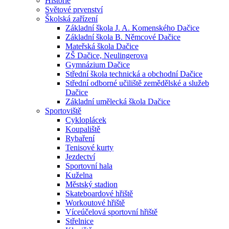
Historie
Světové prvenství
Školská zařízení
Základní škola J. A. Komenského Dačice
Základní škola B. Němcové Dačice
Mateřská škola Dačice
ZŠ Dačice, Neulingerova
Gymnázium Dačice
Střední škola technická a obchodní Dačice
Střední odborné učiliště zemědělské a služeb
Dačice
Základní umělecká škola Dačice
Sportoviště
Cykloplácek
Koupaliště
Rybaření
Tenisové kurty
Jezdectví
Sportovní hala
Kuželna
Městský stadion
Skateboardové hřiště
Workoutové hřiště
Víceúčelová sportovní hřiště
Střelnice