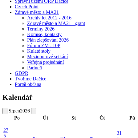
Správní území ORP Dačice
Czech Point
Zdravé město a MA21
Archiv let 2012 - 2016
Zdravé město a MA21 - grant
Termíny 2026
Komise, kontakty
Plán zlepšování 2026
Fórum ZM - 10P
Kulaté stoly
Mezioborové setkání
Veřejná projednání
Partneři
GDPR
Tvoříme Dačice
Portál občana
Kalendář
Srpen
2026
Po
Út
St
Čt
Pá
27
31
5