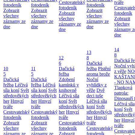
Cestovatelský
tváře
fotodeník
fotodeník
fotodeník
fotodeník
Cestovatel
Zobrazit
Zobrazit
Zobrazit
Zobrazit
fotodeník
všechny
všechny
všechny
všechny
Zobrazit
záznamy ze
záznamy ze
záznamy ze
záznamy ze
všechny
dne
dne
dne
dne
záznamy z
dne
14
13
8
12
8
Dačická ř
6
Dačická
Noční vyh
10
11
Dačická
řežba
Plstění
z věže
NO
5
5
řežba
aroma brože
KAŠTAN
Dačická
Dačická
Zdobení
Noční
- NO NA
řežba
Léčivá
řežba
Léčivá
kamínků v
vyhlídky z
Tlapková
síla koní
Svět
síla koní
Svět
knihovně
věže
Dvě
patrola:
středověkých
středověkých
Léčivá síla
deci tuše
Dinosauří 
her
Hmyzí
her
Hmyzí
koní
Svět
Léčivá síla
Léčivá síla
tváře
tváře
středověkých
koní
Svět
koní
Svět
Cestovatelský
Cestovatelský
her
Hmyzí
středověkých
středověk
fotodeník
fotodeník
tváře
her
Hmyzí
her
Hmyzí
Zobrazit
Zobrazit
Cestovatelský
tváře
tváře
všechny
všechny
fotodeník
Cestovatelský
Cestovatel
záznamy ze
záznamy ze
Zobrazit
fotodeník