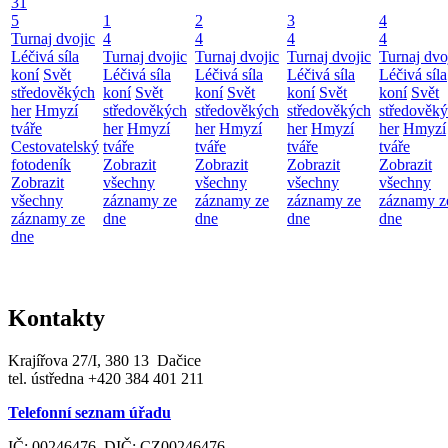
31
5
1
2
3
4
Turnaj dvojic
4
4
4
4
Léčivá síla
Turnaj dvojic
Turnaj dvojic
Turnaj dvojic
Turnaj dvo
koní
Svět
Léčivá síla
Léčivá síla
Léčivá síla
Léčivá síla
středověkých
koní
Svět
koní
Svět
koní
Svět
koní
Svět
her
Hmyzí
středověkých
středověkých
středověkých
středověk
tváře
her
Hmyzí
her
Hmyzí
her
Hmyzí
her
Hmyzí
Cestovatelský
tváře
tváře
tváře
tváře
fotodeník
Zobrazit
Zobrazit
Zobrazit
Zobrazit
Zobrazit
všechny
všechny
všechny
všechny
všechny
záznamy ze
záznamy ze
záznamy ze
záznamy z
záznamy ze
dne
dne
dne
dne
dne
Kontakty
Krajířova 27/I, 380 13 Dačice
tel. ústředna +420 384 401 211
Telefonní seznam úřadu
IČ: 00246476 DIČ: CZ00246476