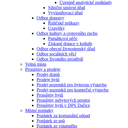
Územně analytické podklady
Silniční správní úřad
Vyvlastňovací úřad
Odbor dopravy
Řidičské průkazy
Uzavírky
Odbor kultury a cestovního ruchu
Památková péče
Získané dotace v kultuře
Odbor obecní živnostenský úřad
Odbor sociálních věcí
Odbor životního prostředí
Volná místa
Pronájmy a prodeje
Prodej domů
Prodeje bytů
Prodej pozemků pro bytovou výstavbu
Prodej pozemků pro komerční výstavbu
Pronájmy bytů
Pronájmy nebytových prostor
Pronájmy bytů v DPS Dačice
Místní poplatky
Poplatek za komunální odpad
Poplatek ze psů
Poplatek ze vstupného