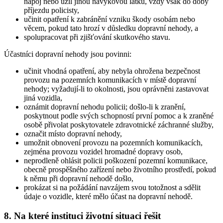
nápoj nebo užil jinou návykovou látku, vždy však do doby
příjezdu policisty,
učinit opatření k zabránění vzniku škody osobám nebo
věcem, pokud tato hrozí v důsledku dopravní nehody, a
spolupracovat při zjišťování skutkového stavu.
Účastníci dopravní nehody jsou povinni:
učinit vhodná opatření, aby nebyla ohrožena bezpečnost
provozu na pozemních komunikacích v místě dopravní
nehody; vyžadují-li to okolnosti, jsou oprávněni zastavovat
jiná vozidla,
oznámit dopravní nehodu policii; došlo-li k zranění,
poskytnout podle svých schopností první pomoc a k zraněné
osobě přivolat poskytovatele zdravotnické záchranné služby,
označit místo dopravní nehody,
umožnit obnovení provozu na pozemních komunikacích,
zejména provozu vozidel hromadné dopravy osob,
neprodleně ohlásit policii poškození pozemní komunikace,
obecně prospěšného zařízení nebo životního prostředí, pokud
k němu při dopravní nehodě došlo,
prokázat si na požádání navzájem svou totožnost a sdělit
údaje o vozidle, které mělo účast na dopravní nehodě.
8. Na které instituci životní situaci řešit