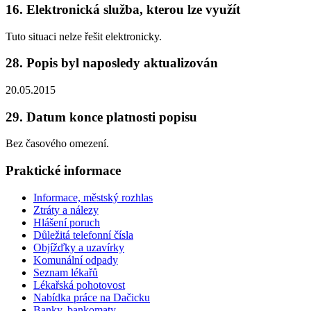
16. Elektronická služba, kterou lze využít
Tuto situaci nelze řešit elektronicky.
28. Popis byl naposledy aktualizován
20.05.2015
29. Datum konce platnosti popisu
Bez časového omezení.
Praktické informace
Informace, městský rozhlas
Ztráty a nálezy
Hlášení poruch
Důležitá telefonní čísla
Objížďky a uzavírky
Komunální odpady
Seznam lékařů
Lékařská pohotovost
Nabídka práce na Dačicku
Banky, bankomaty