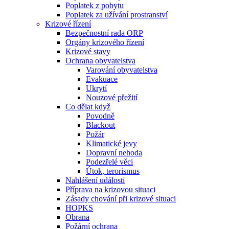
Poplatek z pobytu
Poplatek za užívání prostranství
Krizové řízení
Bezpečnostní rada ORP
Orgány krizového řízení
Krizové stavy
Ochrana obyvatelstva
Varování obyvatelstva
Evakuace
Ukrytí
Nouzové přežití
Co dělat když
Povodně
Blackout
Požár
Klimatické jevy
Dopravní nehoda
Podezřelé věci
Útok, terorismus
Nahlášení události
Příprava na krizovou situaci
Zásady chování při krizové situaci
HOPKS
Obrana
Požární ochrana