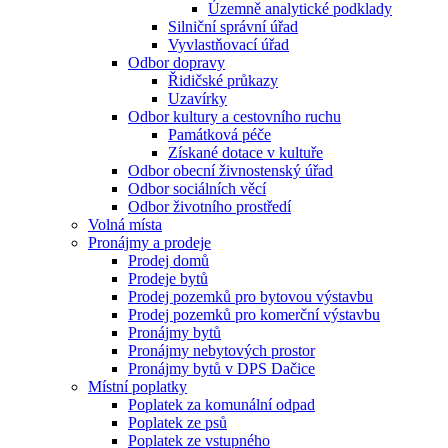
Územně analytické podklady
Silniční správní úřad
Vyvlastňovací úřad
Odbor dopravy
Řidičské průkazy
Uzavírky
Odbor kultury a cestovního ruchu
Památková péče
Získané dotace v kultuře
Odbor obecní živnostenský úřad
Odbor sociálních věcí
Odbor životního prostředí
Volná místa
Pronájmy a prodeje
Prodej domů
Prodeje bytů
Prodej pozemků pro bytovou výstavbu
Prodej pozemků pro komerční výstavbu
Pronájmy bytů
Pronájmy nebytových prostor
Pronájmy bytů v DPS Dačice
Místní poplatky
Poplatek za komunální odpad
Poplatek ze psů
Poplatek ze vstupného