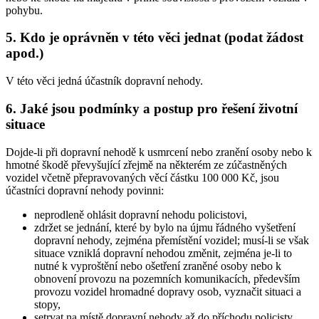
pohybu.
5. Kdo je oprávněn v této věci jednat (podat žádost
apod.)
V této věci jedná účastník dopravní nehody.
6. Jaké jsou podmínky a postup pro řešení životní
situace
Dojde-li při dopravní nehodě k usmrcení nebo zranění osoby nebo k
hmotné škodě převyšující zřejmě na některém ze zúčastněných
vozidel včetně přepravovaných věcí částku 100 000 Kč, jsou
účastníci dopravní nehody povinni:
neprodleně ohlásit dopravní nehodu policistovi,
zdržet se jednání, které by bylo na újmu řádného vyšetření
dopravní nehody, zejména přemístění vozidel; musí-li se však
situace vzniklá dopravní nehodou změnit, zejména je-li to
nutné k vyproštění nebo ošetření zraněné osoby nebo k
obnovení provozu na pozemních komunikacích, především
provozu vozidel hromadné dopravy osob, vyznačit situaci a
stopy,
setrvat na místě dopravní nehody až do příchodu policisty