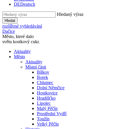
DE
Deutsch
Hledaný výraz
Hledat
rozšířené vyhledávání
Dačice
Město, které dalo
světu kostkový cukr.
Aktuality
Město
Aktuality
Místní části
Bílkov
Borek
Chlumec
Dolní Němčice
Hostkovice
Hradišťko
Lipolec
Malý Pěčín
Prostřední Vydří
Toužín
Velký Pěčín