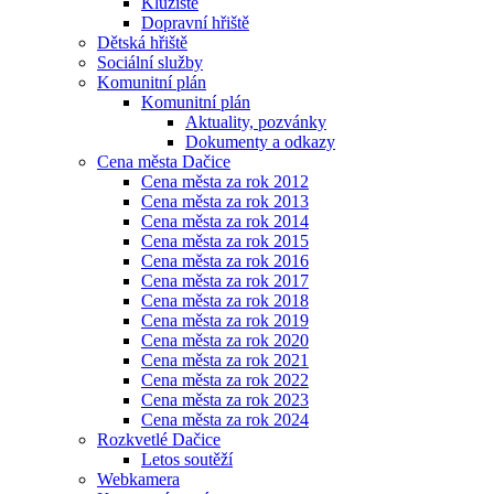
Kluziště
Dopravní hřiště
Dětská hřiště
Sociální služby
Komunitní plán
Komunitní plán
Aktuality, pozvánky
Dokumenty a odkazy
Cena města Dačice
Cena města za rok 2012
Cena města za rok 2013
Cena města za rok 2014
Cena města za rok 2015
Cena města za rok 2016
Cena města za rok 2017
Cena města za rok 2018
Cena města za rok 2019
Cena města za rok 2020
Cena města za rok 2021
Cena města za rok 2022
Cena města za rok 2023
Cena města za rok 2024
Rozkvetlé Dačice
Letos soutěží
Webkamera