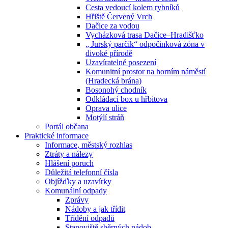
Cesta vedoucí kolem rybníků
Hřiště Červený Vrch
Dačice za vodou
Vycházková trasa Dačice–Hradišťko
„ Jurský parčík“ odpočinková zóna v
divoké přírodě
Uzavíratelné posezení
Komunitní prostor na horním náměstí
(Hradecká brána)
Bosonohý chodník
Odkládací box u hřbitova
Oprava ulice
Motýlí stráň
Portál občana
Praktické informace
Informace, městský rozhlas
Ztráty a nálezy
Hlášení poruch
Důležitá telefonní čísla
Objížďky a uzavírky
Komunální odpady
Zprávy
Nádoby a jak třídit
Třídění odpadů
Stanoviště sběrných nádob