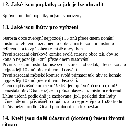
12. Jaké jsou poplatky a jak je lze uhradit
Správní ani jiné poplatky nejsou stanoveny.
13. Jaké jsou lhůty pro vyřízení
Starosta obce zveřejní nejpozději 15 dnů přede dnem konání
místního referenda oznámení o době a místě konání místního
referenda, a to způsobem v místě obvyklým.
První zasedání okrskové komise svolá starosta obce tak, aby se
konalo nejpozději 5 dnů přede dnem hlasování.
První zasedání místní komise svolá starosta obce tak, aby se konalo
nejpozději 10 dnů přede dnem hlasování.
První zasedání městské komise svolá primátor tak, aby se konalo
nejpozději 10 dnů přede dnem hlasování.
Členem příslušné komise může být jen oprávněná osoba, u níž
nenastala překážka ve výkonu práva hlasovat v místním referendu.
Lhůta určená podle dnů je zachována, je-li poslední den lhůty
učiněn úkon u příslušného orgánu, a to nejpozději do 16.00 hodin.
Lhůty nelze prodloužit ani prominout jejich zmeškání.
14. Kteří jsou další účastníci (dotčení) řešení životní
situace