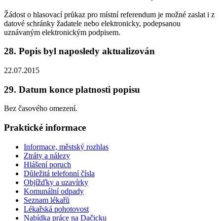
Žádost o hlasovací průkaz pro místní referendum je možné zaslat i z
datové schránky žadatele nebo elektronicky, podepsanou
uznávaným elektronickým podpisem.
28. Popis byl naposledy aktualizován
22.07.2015
29. Datum konce platnosti popisu
Bez časového omezení.
Praktické informace
Informace, městský rozhlas
Ztráty a nálezy
Hlášení poruch
Důležitá telefonní čísla
Objížďky a uzavírky
Komunální odpady
Seznam lékařů
Lékařská pohotovost
Nabídka práce na Dačicku