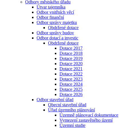
Odbory městského úřadu
Útvar tajemníka
Odbor vnitřních věcí
Odbor finanční
Odbor správy majetku
Obdržené dotace
Odbor správy budov
Odbor dotací a investic
Obdržené dotace
Dotace 2017
Dotace 2018
Dotace 2019
Dotace 2020
Dotace 2021
Dotace 2022
Dotace 2023
Dotace 2024
Dotace 2025
Dotace 2026
Odbor stavební úřad
Obecní stavební úřad
Úřad územního plánování
Územně plánovací dokumentace
Vymezení zastavěného území
Územní studie