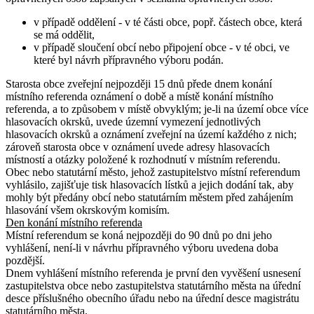
v případě oddělení - v té části obce, popř. částech obce, která
se má oddělit,
v případě sloučení obcí nebo připojení obce - v té obci, ve
které byl návrh přípravného výboru podán.
Starosta obce zveřejní nejpozději 15 dnů přede dnem konání
místního referenda oznámení o době a místě konání místního
referenda, a to způsobem v místě obvyklým; je-li na území obce více
hlasovacích okrsků, uvede územní vymezení jednotlivých
hlasovacích okrsků a oznámení zveřejní na území každého z nich;
zároveň starosta obce v oznámení uvede adresy hlasovacích
místností a otázky položené k rozhodnutí v místním referendu.
Obec nebo statutární město, jehož zastupitelstvo místní referendum
vyhlásilo, zajišťuje tisk hlasovacích lístků a jejich dodání tak, aby
mohly být předány obcí nebo statutárním městem před zahájením
hlasování všem okrskovým komisím.
Den konání místního referenda
Místní referendum se koná nejpozději do 90 dnů po dni jeho
vyhlášení, není-li v návrhu přípravného výboru uvedena doba
pozdější.
Dnem vyhlášení místního referenda je první den vyvěšení usnesení
zastupitelstva obce nebo zastupitelstva statutárního města na úřední
desce příslušného obecního úřadu nebo na úřední desce magistrátu
statutárního města.