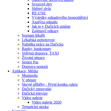
Svozové dny
Sběrný dvůr
RE-USE
Výsledky odpadového hospodářství
Analýza odpadu
Jak to v Dačicích umíme
Zajímavé odkazy
Seznam lékařů
Lékařská pohotovost
Nabídka práce na Dačicku
Banky, bankomaty
Veřejná doprava, TAXI
Životní situace
Senior Pas
Doprava seniorů
Aplikace, Média
Munipolis
V obraze
Skryté příběhy - První kostka cukru
Dačický zpravodaj
Dačická televize
Video galerie
Video galerie 2020
Tematická stezka