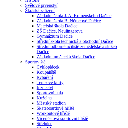
Historie
Světové prvenství
Školská zařízení
Základní škola J. A. Komenského Dačice
Základní škola B. Němcové Dačice
Mateřská škola Dačice
ZŠ Dačice, Neulingerova
Gymnázium Dačice
Střední škola technická a obchodní Dačice
Střední odborné učiliště zemědělské a služeb
Dačice
Základní umělecká škola Dačice
Sportoviště
Cykloplácek
Koupaliště
Rybaření
Tenisové kurty
Jezdectví
Sportovní hala
Kuželna
Městský stadion
Skateboardové hřiště
Workoutové hřiště
Víceúčelová sportovní hřiště
Střelnice