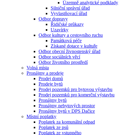
Územně analytické podklady
Silniční správní úřad
Vyvlastňovací úřad
Odbor dopravy
Řidičské průkazy
Uzavírky
Odbor kultury a cestovního ruchu
Památková péče
Získané dotace v kultuře
Odbor obecní živnostenský úřad
Odbor sociálních věcí
Odbor životního prostředí
Volná místa
Pronájmy a prodeje
Prodej domů
Prodeje bytů
Prodej pozemků pro bytovou výstavbu
Prodej pozemků pro komerční výstavbu
Pronájmy bytů
Pronájmy nebytových prostor
Pronájmy bytů v DPS Dačice
Místní poplatky
Poplatek za komunální odpad
Poplatek ze psů
Poplatek ze vstupného