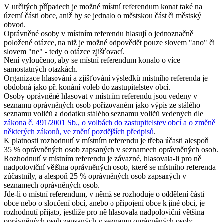
V určitých případech je možné místní referendum konat také na
území části obce, aniž by se jednalo o městskou část či městský
obvod.
Oprávněné osoby v místním referendu hlasují o jednoznačně
položené otázce, na niž je možné odpovědět pouze slovem "ano" či
slovem "ne" - tedy o otázce zjišťovací.
Není vyloučeno, aby se místní referendum konalo o více
samostatných otázkách.
Organizace hlasování a zjišťování výsledků místního referenda je
obdobná jako při konání voleb do zastupitelstev obcí.
Osoby oprávněné hlasovat v místním referendu jsou vedeny v
seznamu oprávněných osob pořizovaném jako výpis ze stálého
seznamu voličů a dodatku stálého seznamu voličů vedených dle
zákona č. 491/2001 Sb., o volbách do zastupitelstev obcí a o změně
některých zákonů, ve znění pozdějších předpisů
.
K platnosti rozhodnutí v místním referendu je třeba účasti alespoň
35 % oprávněných osob zapsaných v seznamech oprávněných osob.
Rozhodnutí v místním referendu je závazné, hlasovala-li pro ně
nadpoloviční většina oprávněných osob, které se místního referenda
zúčastnily, a alespoň 25 % oprávněných osob zapsaných v
seznamech oprávněných osob.
Jde-li o místní referendum, v němž se rozhoduje o oddělení části
obce nebo o sloučení obcí, anebo o připojení obce k jiné obci, je
rozhodnutí přijato, jestliže pro ně hlasovala nadpoloviční většina
oprávněných osob zapsaných v seznamu oprávněných osob: