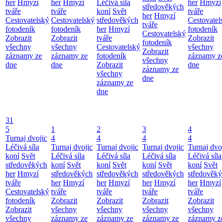
her
Hmyzí
her
Hmyzí
Léčivá síla
her
Hmyzí
středověkých
tváře
tváře
koní
Svět
tváře
her
Hmyzí
Cestovatelský
Cestovatelský
středověkých
Cestovatel
tváře
fotodeník
fotodeník
her
Hmyzí
fotodeník
Cestovatelský
Zobrazit
Zobrazit
tváře
Zobrazit
fotodeník
všechny
všechny
Cestovatelský
všechny
Zobrazit
záznamy ze
záznamy ze
fotodeník
záznamy z
všechny
dne
dne
Zobrazit
dne
záznamy ze
všechny
dne
záznamy ze
dne
31
5
1
2
3
4
Turnaj dvojic
4
4
4
4
Léčivá síla
Turnaj dvojic
Turnaj dvojic
Turnaj dvojic
Turnaj dvo
koní
Svět
Léčivá síla
Léčivá síla
Léčivá síla
Léčivá síla
středověkých
koní
Svět
koní
Svět
koní
Svět
koní
Svět
her
Hmyzí
středověkých
středověkých
středověkých
středověk
tváře
her
Hmyzí
her
Hmyzí
her
Hmyzí
her
Hmyzí
Cestovatelský
tváře
tváře
tváře
tváře
fotodeník
Zobrazit
Zobrazit
Zobrazit
Zobrazit
Zobrazit
všechny
všechny
všechny
všechny
všechny
záznamy ze
záznamy ze
záznamy ze
záznamy z