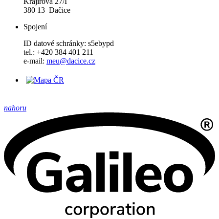
Krajířova 27/I
380 13 Dačice
Spojení
ID datové schránky: s5ebypd
tel.: +420 384 401 211
e-mail:
meu@dacice.cz
nahoru