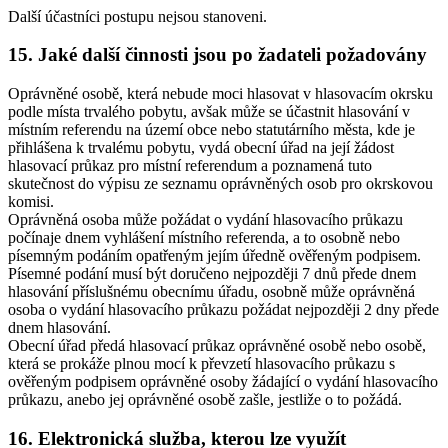
Další účastníci postupu nejsou stanoveni.
15. Jaké další činnosti jsou po žadateli požadovány
Oprávněné osobě, která nebude moci hlasovat v hlasovacím okrsku
podle místa trvalého pobytu, avšak může se účastnit hlasování v
místním referendu na území obce nebo statutárního města, kde je
přihlášena k trvalému pobytu, vydá obecní úřad na její žádost
hlasovací průkaz pro místní referendum a poznamená tuto
skutečnost do výpisu ze seznamu oprávněných osob pro okrskovou
komisi.
Oprávněná osoba může požádat o vydání hlasovacího průkazu
počínaje dnem vyhlášení místního referenda, a to osobně nebo
písemným podáním opatřeným jejím úředně ověřeným podpisem.
Písemné podání musí být doručeno nejpozději 7 dnů přede dnem
hlasování příslušnému obecnímu úřadu, osobně může oprávněná
osoba o vydání hlasovacího průkazu požádat nejpozději 2 dny přede
dnem hlasování.
Obecní úřad předá hlasovací průkaz oprávněné osobě nebo osobě,
která se prokáže plnou mocí k převzetí hlasovacího průkazu s
ověřeným podpisem oprávněné osoby žádající o vydání hlasovacího
průkazu, anebo jej oprávněné osobě zašle, jestliže o to požádá.
16. Elektronická služba, kterou lze využít