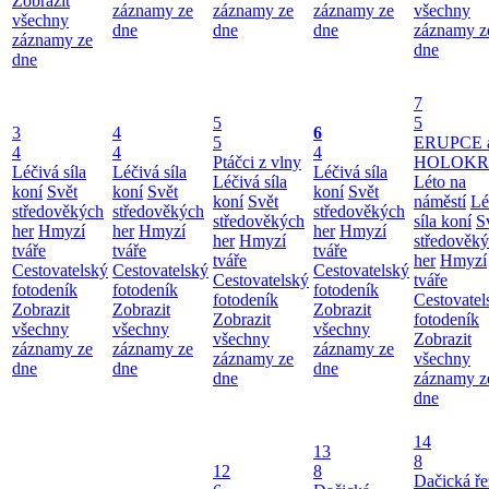
Zobrazit
záznamy ze
záznamy ze
záznamy ze
všechny
všechny
dne
dne
dne
záznamy z
záznamy ze
dne
dne
7
5
5
3
4
6
5
ERUPCE 
4
4
4
Ptáčci z vlny
HOLOKRC
Léčivá síla
Léčivá síla
Léčivá síla
Léčivá síla
Léto na
koní
Svět
koní
Svět
koní
Svět
koní
Svět
náměstí
Lé
středověkých
středověkých
středověkých
středověkých
síla koní
S
her
Hmyzí
her
Hmyzí
her
Hmyzí
her
Hmyzí
středověk
tváře
tváře
tváře
tváře
her
Hmyzí
Cestovatelský
Cestovatelský
Cestovatelský
Cestovatelský
tváře
fotodeník
fotodeník
fotodeník
fotodeník
Cestovatel
Zobrazit
Zobrazit
Zobrazit
Zobrazit
fotodeník
všechny
všechny
všechny
všechny
Zobrazit
záznamy ze
záznamy ze
záznamy ze
záznamy ze
všechny
dne
dne
dne
dne
záznamy z
dne
14
13
8
12
8
Dačická ř