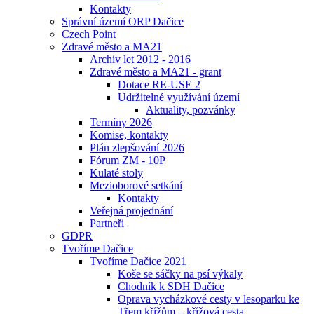
Kontakty
Správní území ORP Dačice
Czech Point
Zdravé město a MA21
Archiv let 2012 - 2016
Zdravé město a MA21 - grant
Dotace RE-USE 2
Udržitelné využívání území
Aktuality, pozvánky
Termíny 2026
Komise, kontakty
Plán zlepšování 2026
Fórum ZM - 10P
Kulaté stoly
Mezioborové setkání
Kontakty
Veřejná projednání
Partneři
GDPR
Tvoříme Dačice
Tvoříme Dačice 2021
Koše se sáčky na psí výkaly
Chodník k SDH Dačice
Oprava vycházkové cesty v lesoparku ke
Třem křížům – křížová cesta