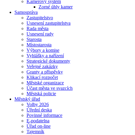
Kamerový systém
Zorné úhly kamer
Samospráva
Zastupitelstvo
Usnesení zastupitelstva
Rada města
Usnesení rady
Starosta
Místostarosta
Výbory a komise
Vyhlášky a nařízení
Strategické dokumenty
Veřejné zakázky
Granty a příspěvky
Klikací rozpočet
Městské organizace
Účast města ve svazcích
Městská policie
Městský úřad
Volby 2026
Úřední deska
Povinné informace
E-podatelna
Úřad on-line
Tajemník