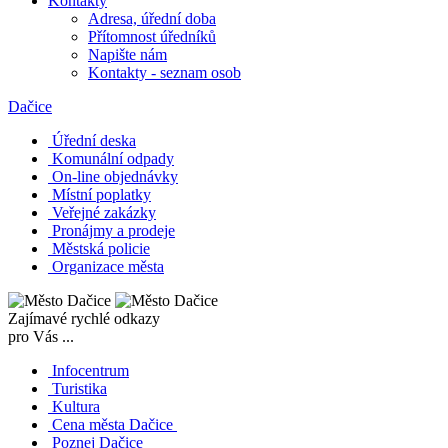
Kontakty
Adresa, úřední doba
Přítomnost úředníků
Napište nám
Kontakty - seznam osob
Dačice
Úřední deska
Komunální odpady
On-line objednávky
Místní poplatky
Veřejné zakázky
Pronájmy a prodeje
Městská policie
Organizace města
Zajímavé rychlé odkazy
pro Vás ...
Infocentrum
Turistika
Kultura
Cena města Dačice
Poznej Dačice