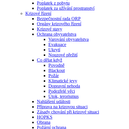
Poplatek z pobytu
Poplatek za užívání prostranství
Krizové řízení
Bezpečnostní rada ORP
Orgány krizového řízení
Krizové stavy
Ochrana obyvatelstva
Varování obyvatelstva
Evakuace
Ukrytí
Nouzové přežití
Co dělat když
Povodně
Blackout
Požár
Klimatické jevy
Dopravní nehoda
Podezřelé věci
Útok, terorismus
Nahlášení události
Příprava na krizovou situaci
Zásady chování při krizové situaci
HOPKS
Obrana
Požární ochrana