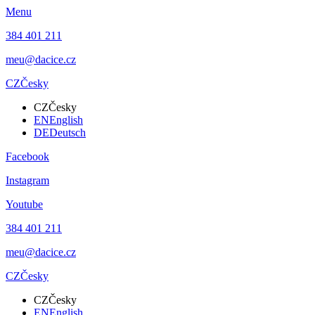
Menu
384 401 211
meu@dacice.cz
CZ
Česky
CZ
Česky
EN
English
DE
Deutsch
Facebook
Instagram
Youtube
384 401 211
meu@dacice.cz
CZ
Česky
CZ
Česky
EN
English