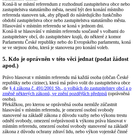
Koná-li se místní referendum z rozhodnutí zastupitelstva obce nebo
zastupitelstva statutárního města, nesmí být den konání místního
referenda stanoven tak, aby připadl do následujícího funkčního
období zastupitelstva obce nebo zastupitelstva statutárního města
.
Hlasování v místním referendu se koná v jednom dni.
Koná-li se hlasování v místním referendu současně s volbami do
zastupitelstev obcí, do zastupitelstev krajů, do některé z komor
Parlamentu České republiky nebo do Evropského parlamentu, koná
se ve stejnou dobu, která je stanovena pro konání voleb.
5. Kdo je oprávněn v této věci jednat (podat žádost
apod.)
Právo hlasovat v místním referendu má každá osoba (občan České
republiky nebo cizinec), která má právo volit do zastupitelstva obce
dle
§ 4 zákona č. 491/2001 Sb., o volbách do zastupitelstev obcí a o
změně některých zákonů, ve znění pozdějších předpisů
(oprávněná
osoba).
Překážkou, pro kterou se oprávněná osoba nemůže zúčastnit
hlasování v místním referendu, je omezení osobní svobody
stanovené na základě zákona z důvodu vazby nebo výkonu trestu
odnětí svobody, omezení svéprávnosti k výkonu práva hlasovat v
místním referendu, omezení osobní svobody stanovené na základě
zákona z důvodu ochrany zdraví lidu, nebo výkon vojenské činné