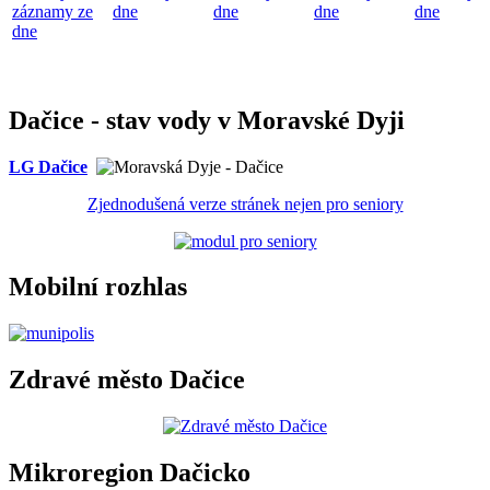
záznamy ze
dne
dne
dne
dne
dne
Dačice - stav vody v Moravské Dyji
LG Dačice
Zjednodušená verze stránek nejen pro seniory
Mobilní rozhlas
Zdravé město Dačice
Mikroregion Dačicko