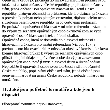
Oprávněná osoba po příchodu do hlasovací místnosti prokáže svou
totožnost a státní občanství České republiky, popř. státní občanství
státu, jehož občané jsou oprávněni hlasovat na území České
republiky, platným občanským průkazem, jde-li o cizince, průkazem
o povolení k pobytu nebo platným cestovním, diplomatickým nebo
služebním pasem České republiky nebo cestovním průkazem.
Po prokázání oprávněnosti hlasovat v místním referendu a záznamu
do výpisu ze seznamu oprávněných osob okrsková komise vydá
oprávněné osobě hlasovací lístek a úřední obálku.
Oprávněná osoba, která se dostavila do hlasovací místnosti s
hlasovacím průkazem pro místní referendum (viz bod 15), je
povinna tento hlasovací průkaz odevzdat okrskové komisi; okrsková
komise hlasovací průkaz k výpisu ze seznamu oprávněných osob
přiloží a doplní údaje o oprávněné osobě do výpisu ze seznamu
oprávněných osob; poté jí vydá hlasovací lístek a úřední obálku.
Neprokáže-li oprávněná osoba svou totožnost a státní občanství
České republiky, popř. státní občanství státu, jehož občané jsou
oprávněni hlasovat na území České republiky, nebude jí hlasování
umožněno.
11. Jaké jsou potřebné formuláře a kde jsou k
dispozici
Předepsané formuláře nejsou stanoveny.