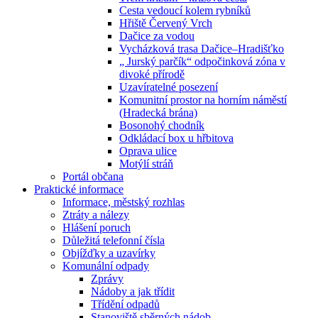
Cesta vedoucí kolem rybníků
Hřiště Červený Vrch
Dačice za vodou
Vycházková trasa Dačice–Hradišťko
„ Jurský parčík“ odpočinková zóna v
divoké přírodě
Uzavíratelné posezení
Komunitní prostor na horním náměstí
(Hradecká brána)
Bosonohý chodník
Odkládací box u hřbitova
Oprava ulice
Motýlí stráň
Portál občana
Praktické informace
Informace, městský rozhlas
Ztráty a nálezy
Hlášení poruch
Důležitá telefonní čísla
Objížďky a uzavírky
Komunální odpady
Zprávy
Nádoby a jak třídit
Třídění odpadů
Stanoviště sběrných nádob