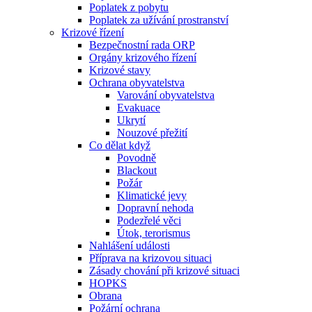
Poplatek z pobytu
Poplatek za užívání prostranství
Krizové řízení
Bezpečnostní rada ORP
Orgány krizového řízení
Krizové stavy
Ochrana obyvatelstva
Varování obyvatelstva
Evakuace
Ukrytí
Nouzové přežití
Co dělat když
Povodně
Blackout
Požár
Klimatické jevy
Dopravní nehoda
Podezřelé věci
Útok, terorismus
Nahlášení události
Příprava na krizovou situaci
Zásady chování při krizové situaci
HOPKS
Obrana
Požární ochrana