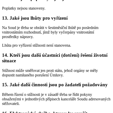
Poplatky nejsou stanoveny.
13. Jaké jsou lhůty pro vyřízení
Na Soud je třeba se obrátit v šestiměsíční lhůtě po posledním
vnitrostátním rozhodnutí, jímž byly vyčerpány vnitrostátní
prostředky nápravy.
Lhůta pro vyřízení stížnosti není stanovena.
14. Kteří jsou další účastníci (dotčení) řešení životní
situace
Stížnost může směřovat jen proti státu, jehož orgány se měly
dopustit namítaného porušení Úmluvy.
15. Jaké další činnosti jsou po žadateli požadovány
Během řízení o stížnosti je v zásadě třeba se řídit pokyny
obsaženými v jednotlivých přípisech kanceláře Soudu adresovaných
stěžovateli.