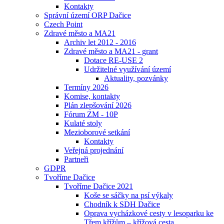
Kontakty
Správní území ORP Dačice
Czech Point
Zdravé město a MA21
Archiv let 2012 - 2016
Zdravé město a MA21 - grant
Dotace RE-USE 2
Udržitelné využívání území
Aktuality, pozvánky
Termíny 2026
Komise, kontakty
Plán zlepšování 2026
Fórum ZM - 10P
Kulaté stoly
Mezioborové setkání
Kontakty
Veřejná projednání
Partneři
GDPR
Tvoříme Dačice
Tvoříme Dačice 2021
Koše se sáčky na psí výkaly
Chodník k SDH Dačice
Oprava vycházkové cesty v lesoparku ke
Třem křížům – křížová cesta