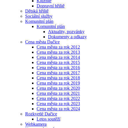
Kluziště
Dopravní hřiště
Dětská hřiště
Sociální služby
Komunitní plán
Komunitní plán
Aktuality, pozvánky
Dokumenty a odkazy
Cena města Dačice
Cena města za rok 2012
Cena města za rok 2013
Cena města za rok 2014
Cena města za rok 2015
Cena města za rok 2016
Cena města za rok 2017
Cena města za rok 2018
Cena města za rok 2019
Cena města za rok 2020
Cena města za rok 2021
Cena města za rok 2022
Cena města za rok 2023
Cena města za rok 2024
Rozkvetlé Dačice
Letos soutěží
Webkamera