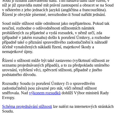
Soud ji oznámí žalovanému státu. Tím nastává další fáze řízení, v
níž je již zpravidla nutné mít právní zastoupení a obracet se na Soud
v některém z jeho jednacích jazyků (angličtina a francouzština).
Řízení je obvykle písemné, nerozhodne-li Soud nařídit jednání.
Soud může stížnost stále odmítnout jako nepřijatelnou. Pokud tak
neučiní, rozhodne o odůvodněnosti stížnostních námitek
prohlášených za přijatelné a vydá rozsudek, v němž určí, zda
(případně v jakém rozsahu) došlo k porušení Úmluvy, a rozhodne
případně také o přiznání spravedlivého zadostiučinění k náhradě
účelně vynaložených nákladů řízení, majetkové škody a
nemajetkové újmy.
Řízení o stížnosti může být také zastaveno (vyškrtnutí stížnosti ze
seznamu projednávaných případů), a to za předpokladu smírného
urovnání, vyřešení věci, zpětvzetí stížnosti, případně z jiného
podstatného důvodu.
Rozsudky Soudu (o porušení Úmluvy či o spravedlivém
zadostiučinění) jsou závazné pro stát, vůči němuž stížnost
směřovala. Nad
výkonem rozsudků
dohlíží Výbor ministrů Rady
Evropy.
Schéma projednávání stížnosti
lze nalézt na internetových stránkách
Soudu.