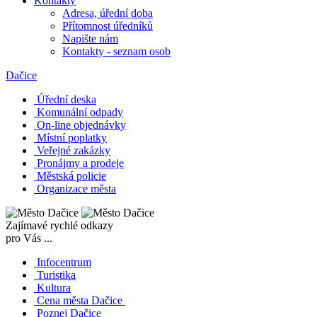
Kontakty
Adresa, úřední doba
Přítomnost úředníků
Napište nám
Kontakty - seznam osob
Dačice
Úřední deska
Komunální odpady
On-line objednávky
Místní poplatky
Veřejné zakázky
Pronájmy a prodeje
Městská policie
Organizace města
Zajímavé rychlé odkazy
pro Vás ...
Infocentrum
Turistika
Kultura
Cena města Dačice
Poznej Dačice