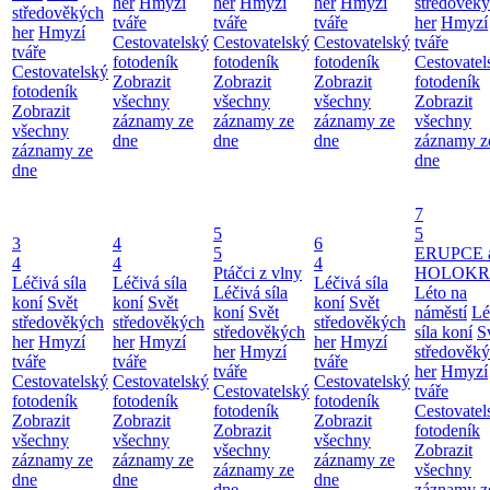
her
Hmyzí
her
Hmyzí
her
Hmyzí
středověk
středověkých
tváře
tváře
tváře
her
Hmyzí
her
Hmyzí
Cestovatelský
Cestovatelský
Cestovatelský
tváře
tváře
fotodeník
fotodeník
fotodeník
Cestovatel
Cestovatelský
Zobrazit
Zobrazit
Zobrazit
fotodeník
fotodeník
všechny
všechny
všechny
Zobrazit
Zobrazit
záznamy ze
záznamy ze
záznamy ze
všechny
všechny
dne
dne
dne
záznamy z
záznamy ze
dne
dne
7
5
5
3
4
6
5
ERUPCE 
4
4
4
Ptáčci z vlny
HOLOKRC
Léčivá síla
Léčivá síla
Léčivá síla
Léčivá síla
Léto na
koní
Svět
koní
Svět
koní
Svět
koní
Svět
náměstí
Lé
středověkých
středověkých
středověkých
středověkých
síla koní
S
her
Hmyzí
her
Hmyzí
her
Hmyzí
her
Hmyzí
středověk
tváře
tváře
tváře
tváře
her
Hmyzí
Cestovatelský
Cestovatelský
Cestovatelský
Cestovatelský
tváře
fotodeník
fotodeník
fotodeník
fotodeník
Cestovatel
Zobrazit
Zobrazit
Zobrazit
Zobrazit
fotodeník
všechny
všechny
všechny
všechny
Zobrazit
záznamy ze
záznamy ze
záznamy ze
záznamy ze
všechny
dne
dne
dne
dne
záznamy z