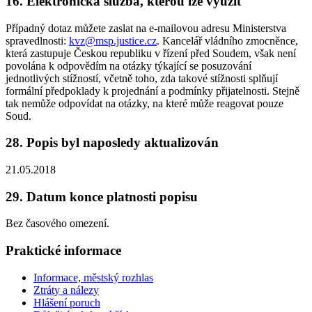
16. Elektronická služba, kterou lze využít
Případný dotaz můžete zaslat na e-mailovou adresu Ministerstva
spravedlnosti:
kvz@msp.justice.cz
. Kancelář vládního zmocněnce,
která zastupuje Českou republiku v řízení před Soudem, však není
povolána k odpovědím na otázky týkající se posuzování
jednotlivých stížností, včetně toho, zda takové stížnosti splňují
formální předpoklady k projednání a podmínky přijatelnosti. Stejně
tak nemůže odpovídat na otázky, na které může reagovat pouze
Soud.
28. Popis byl naposledy aktualizován
21.05.2018
29. Datum konce platnosti popisu
Bez časového omezení.
Praktické informace
Informace, městský rozhlas
Ztráty a nálezy
Hlášení poruch