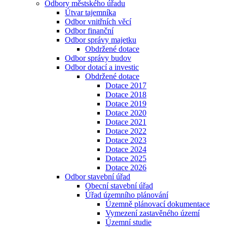
Odbory městského úřadu
Útvar tajemníka
Odbor vnitřních věcí
Odbor finanční
Odbor správy majetku
Obdržené dotace
Odbor správy budov
Odbor dotací a investic
Obdržené dotace
Dotace 2017
Dotace 2018
Dotace 2019
Dotace 2020
Dotace 2021
Dotace 2022
Dotace 2023
Dotace 2024
Dotace 2025
Dotace 2026
Odbor stavební úřad
Obecní stavební úřad
Úřad územního plánování
Územně plánovací dokumentace
Vymezení zastavěného území
Územní studie