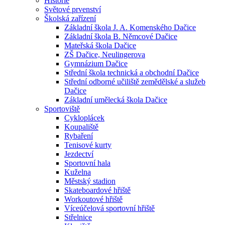
Historie
Světové prvenství
Školská zařízení
Základní škola J. A. Komenského Dačice
Základní škola B. Němcové Dačice
Mateřská škola Dačice
ZŠ Dačice, Neulingerova
Gymnázium Dačice
Střední škola technická a obchodní Dačice
Střední odborné učiliště zemědělské a služeb
Dačice
Základní umělecká škola Dačice
Sportoviště
Cykloplácek
Koupaliště
Rybaření
Tenisové kurty
Jezdectví
Sportovní hala
Kuželna
Městský stadion
Skateboardové hřiště
Workoutové hřiště
Víceúčelová sportovní hřiště
Střelnice