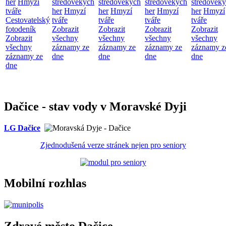
her
Hmyzí
středověkých
středověkých
středověkých
středověk
tváře
her
Hmyzí
her
Hmyzí
her
Hmyzí
her
Hmyzí
Cestovatelský
tváře
tváře
tváře
tváře
fotodeník
Zobrazit
Zobrazit
Zobrazit
Zobrazit
Zobrazit
všechny
všechny
všechny
všechny
všechny
záznamy ze
záznamy ze
záznamy ze
záznamy z
záznamy ze
dne
dne
dne
dne
dne
Dačice - stav vody v Moravské Dyji
LG Dačice
Zjednodušená verze stránek nejen pro seniory
Mobilní rozhlas