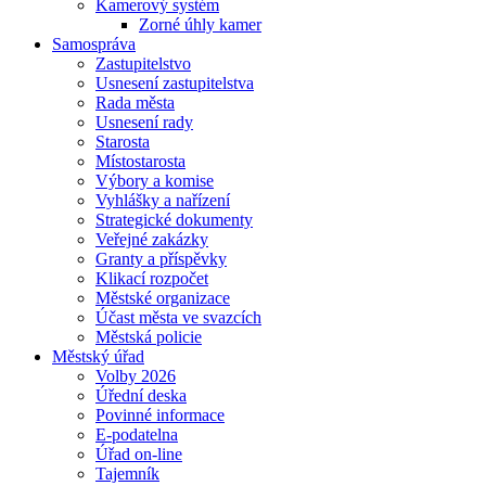
Kamerový systém
Zorné úhly kamer
Samospráva
Zastupitelstvo
Usnesení zastupitelstva
Rada města
Usnesení rady
Starosta
Místostarosta
Výbory a komise
Vyhlášky a nařízení
Strategické dokumenty
Veřejné zakázky
Granty a příspěvky
Klikací rozpočet
Městské organizace
Účast města ve svazcích
Městská policie
Městský úřad
Volby 2026
Úřední deska
Povinné informace
E-podatelna
Úřad on-line
Tajemník