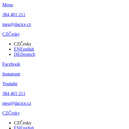
Menu
384 401 211
meu@dacice.cz
CZ
Česky
CZ
Česky
EN
English
DE
Deutsch
Facebook
Instagram
Youtube
384 401 211
meu@dacice.cz
CZ
Česky
CZ
Česky
EN
English