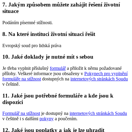
7. Jakým způsobem můžete zahájit řešení životní
situace
Podáním písemné stížnosti.
8. Na které instituci životní situaci řešit
Evropský soud pro lidská práva
10. Jaké doklady je nutné mít s sebou
Je třeba vyplnit příslušný
formulář
a přiložit k němu požadované
přílohy. Veškeré informace jsou obsaženy v
Pokynech pro vyplnění
formuláře na stížnost
dostupných na
internetových stránkách Soudu
v češtině.
11. Jaké jsou potřebné formuláře a kde jsou k
dispozici
Formulář na stížnost
je dostupný na
internetových stránkách Soudu
v češtině i s dalšími
pokyny
a poučením.
12. Jaké jsou poplatky a jak je lze uhradit