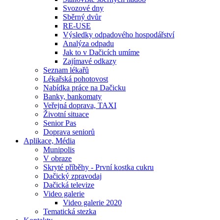
Svozové dny
Sběrný dvůr
RE-USE
Výsledky odpadového hospodářství
Analýza odpadu
Jak to v Dačicích umíme
Zajímavé odkazy
Seznam lékařů
Lékařská pohotovost
Nabídka práce na Dačicku
Banky, bankomaty
Veřejná doprava, TAXI
Životní situace
Senior Pas
Doprava seniorů
Aplikace, Média
Munipolis
V obraze
Skryté příběhy - První kostka cukru
Dačický zpravodaj
Dačická televize
Video galerie
Video galerie 2020
Tematická stezka