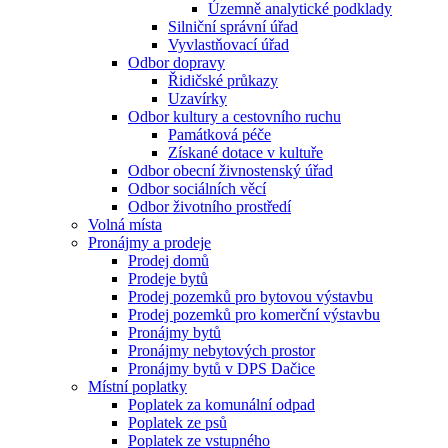
Územně analytické podklady
Silniční správní úřad
Vyvlastňovací úřad
Odbor dopravy
Řidičské průkazy
Uzavírky
Odbor kultury a cestovního ruchu
Památková péče
Získané dotace v kultuře
Odbor obecní živnostenský úřad
Odbor sociálních věcí
Odbor životního prostředí
Volná místa
Pronájmy a prodeje
Prodej domů
Prodeje bytů
Prodej pozemků pro bytovou výstavbu
Prodej pozemků pro komerční výstavbu
Pronájmy bytů
Pronájmy nebytových prostor
Pronájmy bytů v DPS Dačice
Místní poplatky
Poplatek za komunální odpad
Poplatek ze psů
Poplatek ze vstupného