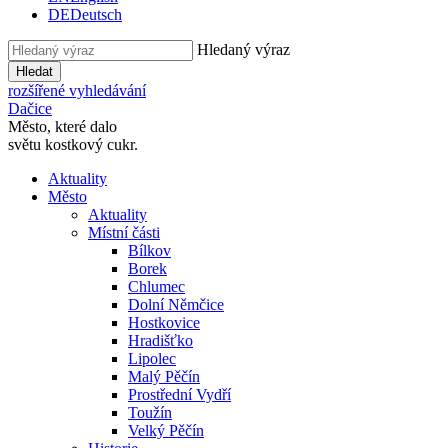
DE
Deutsch
Hledaný výraz
Hledat
rozšířené vyhledávání
Dačice
Město, které dalo
světu kostkový cukr.
Aktuality
Město
Aktuality
Místní části
Bílkov
Borek
Chlumec
Dolní Němčice
Hostkovice
Hradišťko
Lipolec
Malý Pěčín
Prostřední Vydří
Toužín
Velký Pěčín