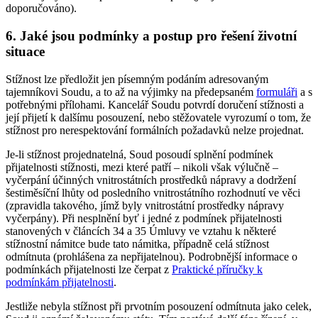
doporučováno).
6. Jaké jsou podmínky a postup pro řešení životní
situace
Stížnost lze předložit jen písemným podáním adresovaným
tajemníkovi Soudu, a to až na výjimky na předepsaném
formuláři
a s
potřebnými přílohami. Kancelář Soudu potvrdí doručení stížnosti a
její přijetí k dalšímu posouzení, nebo stěžovatele vyrozumí o tom, že
stížnost pro nerespektování formálních požadavků nelze projednat.
Je-li stížnost projednatelná, Soud posoudí splnění podmínek
přijatelnosti stížnosti, mezi které patří – nikoli však výlučně –
vyčerpání účinných vnitrostátních prostředků nápravy a dodržení
šestiměsíční lhůty od posledního vnitrostátního rozhodnutí ve věci
(zpravidla takového, jímž byly vnitrostátní prostředky nápravy
vyčerpány). Při nesplnění byť i jedné z podmínek přijatelnosti
stanovených v článcích 34 a 35 Úmluvy ve vztahu k některé
stížnostní námitce bude tato námitka, případně celá stížnost
odmítnuta (prohlášena za nepřijatelnou). Podrobnější informace o
podmínkách přijatelnosti lze čerpat z
Praktické příručky k
podmínkám přijatelnosti
.
Jestliže nebyla stížnost při prvotním posouzení odmítnuta jako celek,