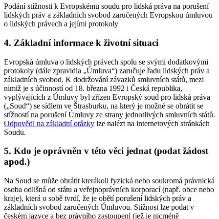
Podání stížnosti k Evropskému soudu pro lidská práva na porušení
lidských práv a základních svobod zaručených Evropskou úmluvou
o lidských právech a jejími protokoly
4. Základní informace k životní situaci
Evropská úmluva o lidských právech spolu se svými dodatkovými
protokoly (dále zpravidla „Úmluva“) zaručuje řadu lidských práv a
základních svobod. K dodržování závazků smluvních států, mezi
nimiž je s účinností od 18. března 1992 i Česká republika,
vyplývajících z Úmluvy byl zřízen Evropský soud pro lidská práva
(„Soud“) se sídlem ve Štrasburku, na který je možné se obrátit se
stížností na porušení Úmluvy ze strany jednotlivých smluvních států.
Odpovědi na základní otázky
lze nalézt na internetových stránkách
Soudu.
5. Kdo je oprávněn v této věci jednat (podat žádost
apod.)
Na Soud se může obrátit kterákoli fyzická nebo soukromá právnická
osoba odlišná od státu a veřejnoprávních korporací (např. obce nebo
kraje), která o sobě tvrdí, že je obětí porušení lidských práv a
základních svobod zaručených Úmluvou. Stížnost lze podat v
českém jazyce a bez právního zastoupení (jež je nicméně