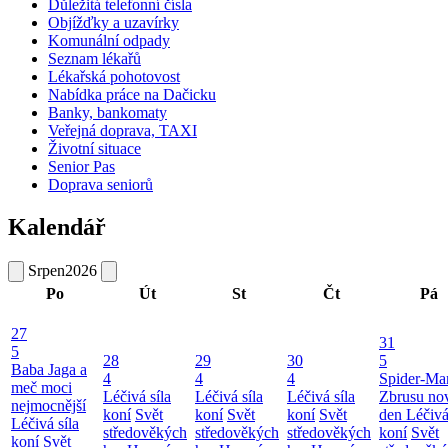
Důležitá telefonní čísla
Objížďky a uzavírky
Komunální odpady
Seznam lékařů
Lékařská pohotovost
Nabídka práce na Dačicku
Banky, bankomaty
Veřejná doprava, TAXI
Životní situace
Senior Pas
Doprava seniorů
Kalendář
Srpen
2026
Po
Út
St
Čt
Pá
27
31
5
28
29
30
5
Baba Jaga a
4
4
4
Spider-Ma
meč moci
Léčivá síla
Léčivá síla
Léčivá síla
Zbrusu no
nejmocnější
koní
Svět
koní
Svět
koní
Svět
den
Léčivá
Léčivá síla
středověkých
středověkých
středověkých
koní
Svět
koní
Svět