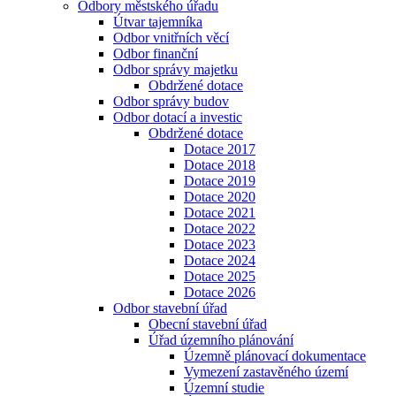
Odbory městského úřadu
Útvar tajemníka
Odbor vnitřních věcí
Odbor finanční
Odbor správy majetku
Obdržené dotace
Odbor správy budov
Odbor dotací a investic
Obdržené dotace
Dotace 2017
Dotace 2018
Dotace 2019
Dotace 2020
Dotace 2021
Dotace 2022
Dotace 2023
Dotace 2024
Dotace 2025
Dotace 2026
Odbor stavební úřad
Obecní stavební úřad
Úřad územního plánování
Územně plánovací dokumentace
Vymezení zastavěného území
Územní studie