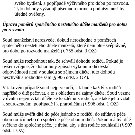
svého bydlení, a popřípadě výživného pro dobu po rozvodu.
Tyto dohody vyžadují písemnou formu a podpisy musí být
úředně ověřeny.
Úprava poměrů společného nezletilého dítěte manželů pro dobu
po rozvodu
Soud manželství nerozvede, dokud nerozhodne o poměrech
společného nezletilého dítěte manželů, které není plně svéprávné,
pro dobu po rozvodu manželů (§ 755 odst. 3 OZ).
Soud může rozhodnout tak, že schválí dohodu rodičů. Pokud je
ovšem zřejmé, že dohodnutý způsob výkonu rodičovské
odpovědnosti není v souladu se zájmem dítěte, tuto dohodu
neschválí a rozhodne sám (§ 906 odst. 2 OZ).
V takovém případě soud nejprve určí, jak bude každý z rodičů
napříště o dítě pečovat, a to s ohledem na zájmy dítěte. Soud vezme
v úvahu nejen vztah dítěte ke každému z rodičů, ale také jeho vztah
k sourozencům, popřípadě i k prarodičům (§ 906 odst. 1 OZ).
Soud může svěřit dítě do péče jednoho z rodičů, do střídavé péče
obou rodičů nebo do společné péče obou rodičů. Pokud má být dítě
svěřeno do společné péče, je třeba, aby s tím rodiče souhlasili (§ 907
odst. 1 OZ).