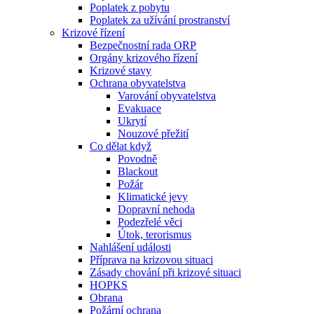
Poplatek z pobytu
Poplatek za užívání prostranství
Krizové řízení
Bezpečnostní rada ORP
Orgány krizového řízení
Krizové stavy
Ochrana obyvatelstva
Varování obyvatelstva
Evakuace
Ukrytí
Nouzové přežití
Co dělat když
Povodně
Blackout
Požár
Klimatické jevy
Dopravní nehoda
Podezřelé věci
Útok, terorismus
Nahlášení události
Příprava na krizovou situaci
Zásady chování při krizové situaci
HOPKS
Obrana
Požární ochrana