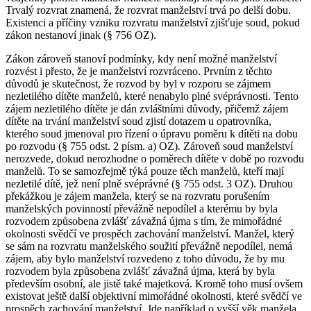
Trvalý rozvrat znamená, že rozvrat manželství trvá po delší dobu.
Existenci a příčiny vzniku rozvratu manželství zjišťuje soud, pokud
zákon nestanoví jinak (§ 756 OZ).
Zákon zároveň stanoví podmínky, kdy není možné manželství
rozvést i přesto, že je manželství rozvráceno. Prvním z těchto
důvodů je skutečnost, že rozvod by byl v rozporu se zájmem
nezletilého dítěte manželů, které nenabylo plné svéprávnosti. Tento
zájem nezletilého dítěte je dán zvláštními důvody, přičemž zájem
dítěte na trvání manželství soud zjistí dotazem u opatrovníka,
kterého soud jmenoval pro řízení o úpravu poměru k dítěti na dobu
po rozvodu (§ 755 odst. 2 písm. a) OZ). Zároveň soud manželství
nerozvede, dokud nerozhodne o poměrech dítěte v době po rozvodu
manželů. To se samozřejmě týká pouze těch manželů, kteří mají
nezletilé dítě, jež není plně svéprávné (§ 755 odst. 3 OZ). Druhou
překážkou je zájem manžela, který se na rozvratu porušením
manželských povinností převážně nepodílel a kterému by byla
rozvodem způsobena zvlášť závažná újma s tím, že mimořádné
okolnosti svědčí ve prospěch zachování manželství. Manžel, který
se sám na rozvratu manželského soužití převážně nepodílel, nemá
zájem, aby bylo manželství rozvedeno z toho důvodu, že by mu
rozvodem byla způsobena zvlášť závažná újma, která by byla
především osobní, ale jistě také majetková. Kromě toho musí ovšem
existovat ještě další objektivní mimořádné okolnosti, které svědčí ve
prospěch zachování manželství. Jde například o vyšší věk manžela,