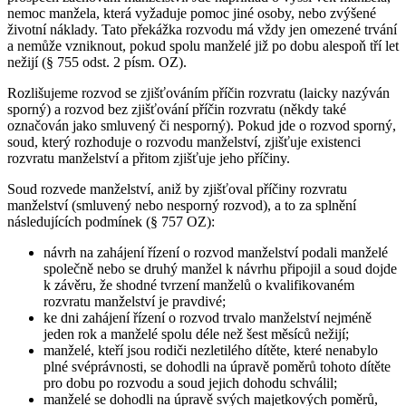
nemoc manžela, která vyžaduje pomoc jiné osoby, nebo zvýšené
životní náklady. Tato překážka rozvodu má vždy jen omezené trvání
a nemůže vzniknout, pokud spolu manželé již po dobu alespoň tří let
nežijí (§ 755 odst. 2 písm. OZ).
Rozlišujeme rozvod se zjišťováním příčin rozvratu (laicky nazýván
sporný) a rozvod bez zjišťování příčin rozvratu (někdy také
označován jako smluvený či nesporný). Pokud jde o rozvod sporný,
soud, který rozhoduje o rozvodu manželství, zjišťuje existenci
rozvratu manželství a přitom zjišťuje jeho příčiny.
Soud rozvede manželství, aniž by zjišťoval příčiny rozvratu
manželství (smluvený nebo nesporný rozvod), a to za splnění
následujících podmínek (§ 757 OZ):
návrh na zahájení řízení o rozvod manželství podali manželé
společně nebo se druhý manžel k návrhu připojil a soud dojde
k závěru, že shodné tvrzení manželů o kvalifikovaném
rozvratu manželství je pravdivé;
ke dni zahájení řízení o rozvod trvalo manželství nejméně
jeden rok a manželé spolu déle než šest měsíců nežijí;
manželé, kteří jsou rodiči nezletilého dítěte, které nenabylo
plné svéprávnosti, se dohodli na úpravě poměrů tohoto dítěte
pro dobu po rozvodu a soud jejich dohodu schválil;
manželé se dohodli na úpravě svých majetkových poměrů,