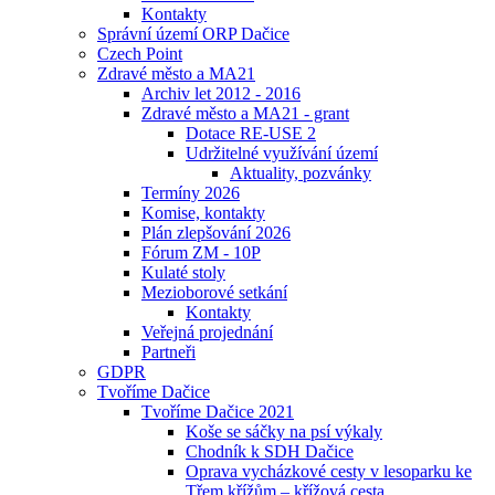
Kontakty
Správní území ORP Dačice
Czech Point
Zdravé město a MA21
Archiv let 2012 - 2016
Zdravé město a MA21 - grant
Dotace RE-USE 2
Udržitelné využívání území
Aktuality, pozvánky
Termíny 2026
Komise, kontakty
Plán zlepšování 2026
Fórum ZM - 10P
Kulaté stoly
Mezioborové setkání
Kontakty
Veřejná projednání
Partneři
GDPR
Tvoříme Dačice
Tvoříme Dačice 2021
Koše se sáčky na psí výkaly
Chodník k SDH Dačice
Oprava vycházkové cesty v lesoparku ke
Třem křížům – křížová cesta