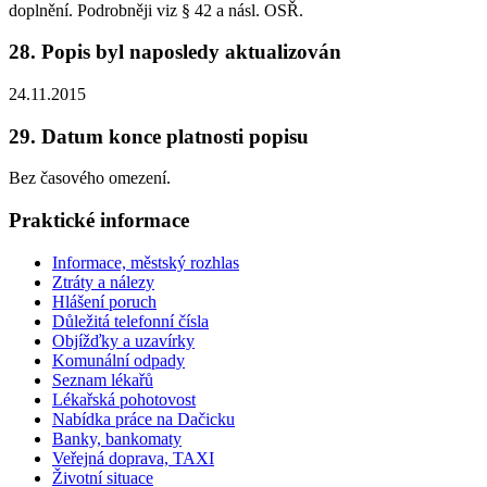
doplnění. Podrobněji viz § 42 a násl. OSŘ.
28. Popis byl naposledy aktualizován
24.11.2015
29. Datum konce platnosti popisu
Bez časového omezení.
Praktické informace
Informace, městský rozhlas
Ztráty a nálezy
Hlášení poruch
Důležitá telefonní čísla
Objížďky a uzavírky
Komunální odpady
Seznam lékařů
Lékařská pohotovost
Nabídka práce na Dačicku
Banky, bankomaty
Veřejná doprava, TAXI
Životní situace