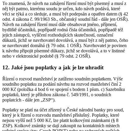
To znamená, že návrh na zahájení řízení musí být písemný a musí z
něj být patrno, kterému soudu je určen, kdo návrh podává, které
věci se týká a co sleduje, a musí být podepsán a opatřen datem (§ 42
odst. 4 zákona č. 99/1963 Sb., občanský soudní řád - dále jen OSŘ).
Návrh na zahájení řízení musí dále obsahovat jméno, příjmení,
bydliště účastníků, popřípadě rodná čísla účastníků, popřípadě též
jejich zástupců, vylíčení rozhodujících skutečností, označení
důkazů, jichž se navrhovatel dovolává, a musí být z něj patrno, čeho
se navrhovatel domáhá (§ 79 odst. 1 OSŘ). Navrhovatel je povinen
k návrhu připojit písemné důkazy, jichž se dovolává, a to v listinné
nebo v elektronické podobě (§ 79 odst. 2 OSŘ).
12. Jaké jsou poplatky a jak je lze uhradit
Řízení o rozvod manželství je zatíženo soudním poplatkem. Výše
soudního poplatku za podání návrhu na rozvod manželství činí 2
000 Kč (položka 4 bod 6 ve spojení s bodem 1 písm. c) Sazebníku
poplatků, který je přílohou zákona č. 549/1991, o soudních
poplatcích - dále jen „ZSP“).
Poplatky se platí na účet zřízený u České národní banky pro soud,
který je k řízení o rozvodu manželství příslušný. Poplatky, které
nejsou vyšší než 5 000 Kč, lze platit kolkovými známkami (§ 8
ZSP). Kolkové známky se dají zakoupit na kontaktních místech
veřejné správy (tzv. Czech POINT) nebo na vybraných poštách,