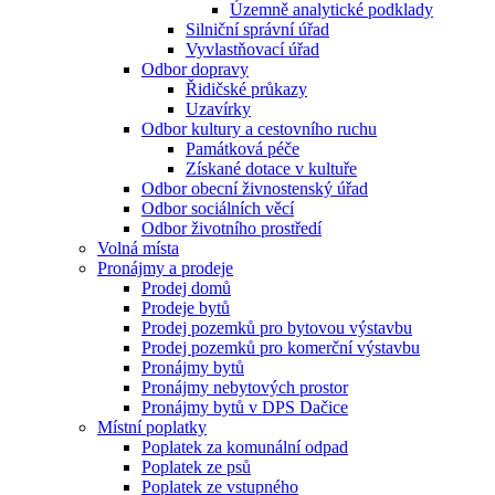
Územně analytické podklady
Silniční správní úřad
Vyvlastňovací úřad
Odbor dopravy
Řidičské průkazy
Uzavírky
Odbor kultury a cestovního ruchu
Památková péče
Získané dotace v kultuře
Odbor obecní živnostenský úřad
Odbor sociálních věcí
Odbor životního prostředí
Volná místa
Pronájmy a prodeje
Prodej domů
Prodeje bytů
Prodej pozemků pro bytovou výstavbu
Prodej pozemků pro komerční výstavbu
Pronájmy bytů
Pronájmy nebytových prostor
Pronájmy bytů v DPS Dačice
Místní poplatky
Poplatek za komunální odpad
Poplatek ze psů
Poplatek ze vstupného