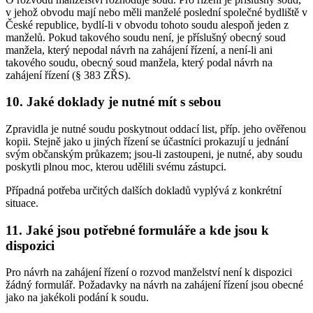
v jehož obvodu mají nebo měli manželé poslední společné bydliště v
České republice, bydlí-li v obvodu tohoto soudu alespoň jeden z
manželů. Pokud takového soudu není, je příslušný obecný soud
manžela, který nepodal návrh na zahájení řízení, a není-li ani
takového soudu, obecný soud manžela, který podal návrh na
zahájení řízení (§ 383 ZŘS).
10. Jaké doklady je nutné mít s sebou
Zpravidla je nutné soudu poskytnout oddací list, příp. jeho ověřenou
kopii. Stejně jako u jiných řízení se účastníci prokazují u jednání
svým občanským průkazem; jsou-li zastoupeni, je nutné, aby soudu
poskytli plnou moc, kterou udělili svému zástupci.
Případná potřeba určitých dalších dokladů vyplývá z konkrétní
situace.
11. Jaké jsou potřebné formuláře a kde jsou k
dispozici
Pro návrh na zahájení řízení o rozvod manželství není k dispozici
žádný formulář. Požadavky na návrh na zahájení řízení jsou obecné
jako na jakékoli podání k soudu.