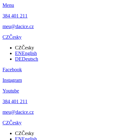
Menu
384 401 211
meu@dacice.cz
CZ
Česky
CZ
Česky
EN
English
DE
Deutsch
Facebook
Instagram
Youtube
384 401 211
meu@dacice.cz
CZ
Česky
CZ
Česky
EN
English