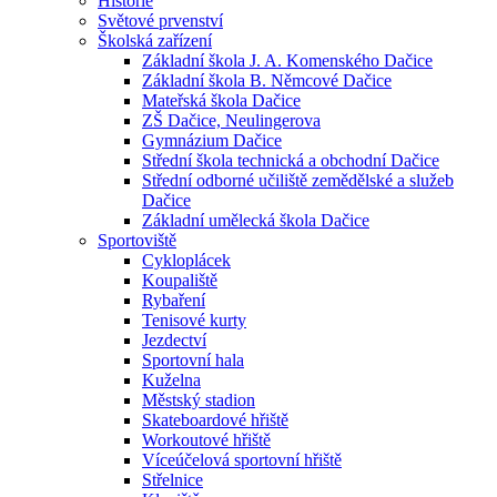
Historie
Světové prvenství
Školská zařízení
Základní škola J. A. Komenského Dačice
Základní škola B. Němcové Dačice
Mateřská škola Dačice
ZŠ Dačice, Neulingerova
Gymnázium Dačice
Střední škola technická a obchodní Dačice
Střední odborné učiliště zemědělské a služeb
Dačice
Základní umělecká škola Dačice
Sportoviště
Cykloplácek
Koupaliště
Rybaření
Tenisové kurty
Jezdectví
Sportovní hala
Kuželna
Městský stadion
Skateboardové hřiště
Workoutové hřiště
Víceúčelová sportovní hřiště
Střelnice