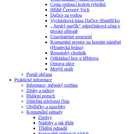
Cesta vedoucí kolem rybníků
Hřiště Červený Vrch
Dačice za vodou
Vycházková trasa Dačice–Hradišťko
„ Jurský parčík“ odpočinková zóna v
divoké přírodě
Uzavíratelné posezení
Komunitní prostor na horním náměstí
(Hradecká brána)
Bosonohý chodník
Odkládací box u hřbitova
Oprava ulice
Motýlí stráň
Portál občana
Praktické informace
Informace, městský rozhlas
Ztráty a nálezy
Hlášení poruch
Důležitá telefonní čísla
Objížďky a uzavírky
Komunální odpady
Zprávy
Nádoby a jak třídit
Třídění odpadů
Stanoviště sběrných nádob