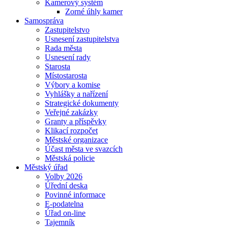
Kamerový systém
Zorné úhly kamer
Samospráva
Zastupitelstvo
Usnesení zastupitelstva
Rada města
Usnesení rady
Starosta
Místostarosta
Výbory a komise
Vyhlášky a nařízení
Strategické dokumenty
Veřejné zakázky
Granty a příspěvky
Klikací rozpočet
Městské organizace
Účast města ve svazcích
Městská policie
Městský úřad
Volby 2026
Úřední deska
Povinné informace
E-podatelna
Úřad on-line
Tajemník