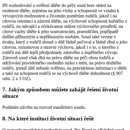
Při rozhodování o svěření dítěte do péče soud bere ohled na
osobnost dítěte, zejména na jeho vlohy a schopnosti ve vztahu k
vývojovým možnostem a životním poměrům rodičů, jakož i na
citovou orientaci a zázemí dítěte, na výchovné schopnosti každého z
rodičů, na stávající a očekávanou stálost výchovného prostředí, na
citové vazby dítěte k jeho sourozencům, prarodičům, popřípadě
dalším příbuzným a nepříbuzným osobám. Soud také vezme v
úvahu, který z rodičů dosud o dítě řádně pečoval a řádně dbal o jeho
citovou, rozumovou a mravní výchovu, jakož i o to, u kterého z
rodičů má dítě lepší předpoklady zdravého a úspěšného vývoje.
Zároveň soud však dbá na právo dítěte na péči obou rodičů a
udržování pravidelného osobního styku s nimi, na právo druhého
rodiče, jemuž dítě nebude svěřeno, na pravidelnou informaci o dítěti
a také na schopnost rodičů se na výchově dítěte dohodnout (§ 907
odst. 2 a 3 OZ).
7. Jakým způsobem můžete zahájit řešení životní
situace
Podáním návrhu na rozvod manželství soudu.
8. Na které instituci životní situaci řešit
O rozvodu manželství rozhoduje soud. Pro řízení je příslušný soud,