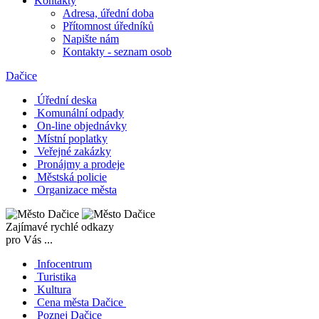
Kontakty
Adresa, úřední doba
Přítomnost úředníků
Napište nám
Kontakty - seznam osob
Dačice
Úřední deska
Komunální odpady
On-line objednávky
Místní poplatky
Veřejné zakázky
Pronájmy a prodeje
Městská policie
Organizace města
Zajímavé rychlé odkazy
pro Vás ...
Infocentrum
Turistika
Kultura
Cena města Dačice
Poznej Dačice