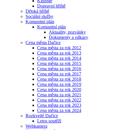
Kluziště
Dopravní hřiště
Dětská hřiště
Sociální služby
Komunitní plán
Komunitní plán
Aktuality, pozvánky
Dokumenty a odkazy
Cena města Dačice
Cena města za rok 2012
Cena města za rok 2013
Cena města za rok 2014
Cena města za rok 2015
Cena města za rok 2016
Cena města za rok 2017
Cena města za rok 2018
Cena města za rok 2019
Cena města za rok 2020
Cena města za rok 2021
Cena města za rok 2022
Cena města za rok 2023
Cena města za rok 2024
Rozkvetlé Dačice
Letos soutěží
Webkamera