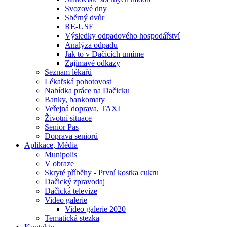
Svozové dny
Sběrný dvůr
RE-USE
Výsledky odpadového hospodářství
Analýza odpadu
Jak to v Dačicích umíme
Zajímavé odkazy
Seznam lékařů
Lékařská pohotovost
Nabídka práce na Dačicku
Banky, bankomaty
Veřejná doprava, TAXI
Životní situace
Senior Pas
Doprava seniorů
Aplikace, Média
Munipolis
V obraze
Skryté příběhy - První kostka cukru
Dačický zpravodaj
Dačická televize
Video galerie
Video galerie 2020
Tematická stezka