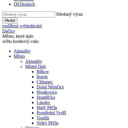
DE
Deutsch
Hledaný výraz
Hledat
rozšířené vyhledávání
Dačice
Město, které dalo
světu kostkový cukr.
Aktuality
Město
Aktuality
Místní části
Bílkov
Borek
Chlumec
Dolní Němčice
Hostkovice
Hradišťko
Lipolec
Malý Pěčín
Prostřední Vydří
Toužín
Velký Pěčín