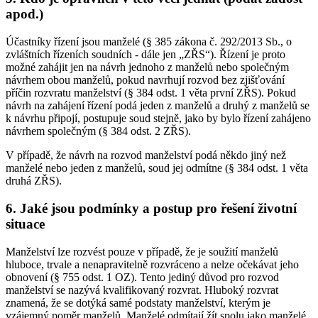
apod.)
Účastníky řízení jsou manželé (§ 385 zákona č. 292/2013 Sb., o
zvláštních řízeních soudních - dále jen „ZŘS“). Řízení je proto
možné zahájit jen na návrh jednoho z manželů nebo společným
návrhem obou manželů, pokud navrhují rozvod bez zjišťování
příčin rozvratu manželství (§ 384 odst. 1 věta první ZŘS). Pokud
návrh na zahájení řízení podá jeden z manželů a druhý z manželů se
k návrhu připojí, postupuje soud stejně, jako by bylo řízení zahájeno
návrhem společným (§ 384 odst. 2 ZŘS).
V případě, že návrh na rozvod manželství podá někdo jiný než
manželé nebo jeden z manželů, soud jej odmítne (§ 384 odst. 1 věta
druhá ZŘS).
6. Jaké jsou podmínky a postup pro řešení životní
situace
Manželství lze rozvést pouze v případě, že je soužití manželů
hluboce, trvale a nenapravitelně rozvráceno a nelze očekávat jeho
obnovení (§ 755 odst. 1 OZ). Tento jediný důvod pro rozvod
manželství se nazývá kvalifikovaný rozvrat. Hluboký rozvrat
znamená, že se dotýká samé podstaty manželství, kterým je
vzájemný poměr manželů. Manželé odmítají žít spolu jako manželé.