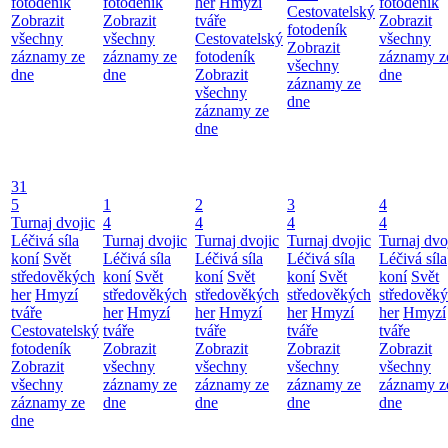
fotodeník
fotodeník
her
Hmyzí
fotodeník
Cestovatelský
Zobrazit
Zobrazit
tváře
Zobrazit
fotodeník
všechny
všechny
Cestovatelský
všechny
Zobrazit
záznamy ze
záznamy ze
fotodeník
záznamy z
všechny
dne
dne
Zobrazit
dne
záznamy ze
všechny
dne
záznamy ze
dne
31
5
1
2
3
4
Turnaj dvojic
4
4
4
4
Léčivá síla
Turnaj dvojic
Turnaj dvojic
Turnaj dvojic
Turnaj dvo
koní
Svět
Léčivá síla
Léčivá síla
Léčivá síla
Léčivá síla
středověkých
koní
Svět
koní
Svět
koní
Svět
koní
Svět
her
Hmyzí
středověkých
středověkých
středověkých
středověk
tváře
her
Hmyzí
her
Hmyzí
her
Hmyzí
her
Hmyzí
Cestovatelský
tváře
tváře
tváře
tváře
fotodeník
Zobrazit
Zobrazit
Zobrazit
Zobrazit
Zobrazit
všechny
všechny
všechny
všechny
všechny
záznamy ze
záznamy ze
záznamy ze
záznamy z
záznamy ze
dne
dne
dne
dne
dne