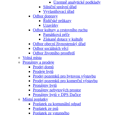
Územně analytické podklady
Silniční správní úřad
Vyvlastňovací úřad
Odbor dopravy
Řidičské průkazy
Uzavírky
Odbor kultury a cestovního ruchu
Památková péče
Získané dotace v kultuře
Odbor obecní živnostenský úřad
Odbor sociálních věcí
Odbor životního prostředí
Volná místa
Pronájmy a prodeje
Prodej domů
Prodeje bytů
Prodej pozemků pro bytovou výstavbu
Prodej pozemků pro komerční výstavbu
Pronájmy bytů
Pronájmy nebytových prostor
Pronájmy bytů v DPS Dačice
Místní poplatky
Poplatek za komunální odpad
Poplatek ze psů
Poplatek ze vstupného