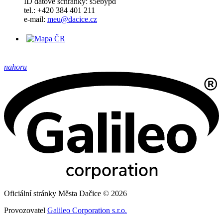
ID datové schránky: s5ebypd
tel.: +420 384 401 211
e-mail:
meu@dacice.cz
nahoru
Oficiální stránky Města Dačice © 2026
Provozovatel
Galileo Corporation s.r.o.