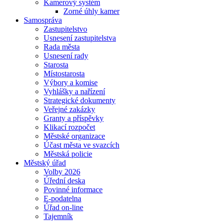
Kamerový systém
Zorné úhly kamer
Samospráva
Zastupitelstvo
Usnesení zastupitelstva
Rada města
Usnesení rady
Starosta
Místostarosta
Výbory a komise
Vyhlášky a nařízení
Strategické dokumenty
Veřejné zakázky
Granty a příspěvky
Klikací rozpočet
Městské organizace
Účast města ve svazcích
Městská policie
Městský úřad
Volby 2026
Úřední deska
Povinné informace
E-podatelna
Úřad on-line
Tajemník