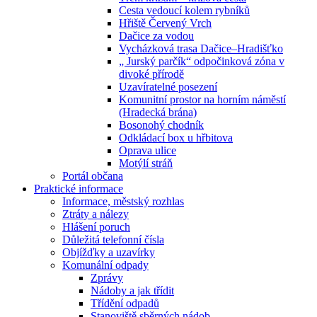
Cesta vedoucí kolem rybníků
Hřiště Červený Vrch
Dačice za vodou
Vycházková trasa Dačice–Hradišťko
„ Jurský parčík“ odpočinková zóna v
divoké přírodě
Uzavíratelné posezení
Komunitní prostor na horním náměstí
(Hradecká brána)
Bosonohý chodník
Odkládací box u hřbitova
Oprava ulice
Motýlí stráň
Portál občana
Praktické informace
Informace, městský rozhlas
Ztráty a nálezy
Hlášení poruch
Důležitá telefonní čísla
Objížďky a uzavírky
Komunální odpady
Zprávy
Nádoby a jak třídit
Třídění odpadů
Stanoviště sběrných nádob