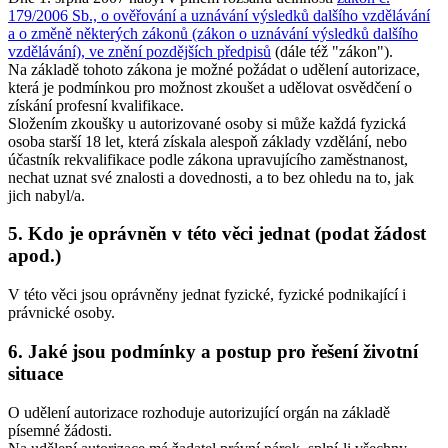
179/2006 Sb., o ověřování a uznávání výsledků dalšího vzdělávání
a o změně některých zákonů (zákon o uznávání výsledků dalšího
vzdělávání), ve znění pozdějších předpisů
(dále též "zákon").
Na základě tohoto zákona je možné požádat o udělení autorizace,
která je podmínkou pro možnost zkoušet a udělovat osvědčení o
získání profesní kvalifikace.
Složením zkoušky u autorizované osoby si může každá fyzická
osoba starší 18 let, která získala alespoň základy vzdělání, nebo
účastník rekvalifikace podle zákona upravujícího zaměstnanost,
nechat uznat své znalosti a dovednosti, a to bez ohledu na to, jak
jich nabyl/a.
5. Kdo je oprávněn v této věci jednat (podat žádost
apod.)
V této věci jsou oprávněny jednat fyzické, fyzické podnikající i
právnické osoby.
6. Jaké jsou podmínky a postup pro řešení životní
situace
O udělení autorizace rozhoduje autorizující orgán na základě
písemné žádosti.