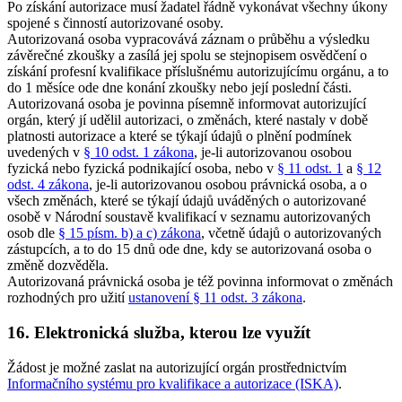
Po získání autorizace musí žadatel řádně vykonávat všechny úkony
spojené s činností autorizované osoby.
Autorizovaná osoba vypracovává záznam o průběhu a výsledku
závěrečné zkoušky a zasílá jej spolu se stejnopisem osvědčení o
získání profesní kvalifikace příslušnému autorizujícímu orgánu, a to
do 1 měsíce ode dne konání zkoušky nebo její poslední části.
Autorizovaná osoba je povinna písemně informovat autorizující
orgán, který jí udělil autorizaci, o změnách, které nastaly v době
platnosti autorizace a které se týkají údajů o plnění podmínek
uvedených v
§ 10 odst. 1 zákona
, je-li autorizovanou osobou
fyzická nebo fyzická podnikající osoba, nebo v
§ 11 odst. 1
a
§ 12
odst. 4 zákona
, je-li autorizovanou osobou právnická osoba, a o
všech změnách, které se týkají údajů uváděných o autorizované
osobě v Národní soustavě kvalifikací v seznamu autorizovaných
osob dle
§ 15 písm. b) a c) zákona
, včetně údajů o autorizovaných
zástupcích, a to do 15 dnů ode dne, kdy se autorizovaná osoba o
změně dozvěděla.
Autorizovaná právnická osoba je též povinna informovat o změnách
rozhodných pro užití
ustanovení § 11 odst. 3 zákona
.
16. Elektronická služba, kterou lze využít
Žádost je možné zaslat na autorizující orgán prostřednictvím
Informačního systému pro kvalifikace a autorizace (ISKA)
.