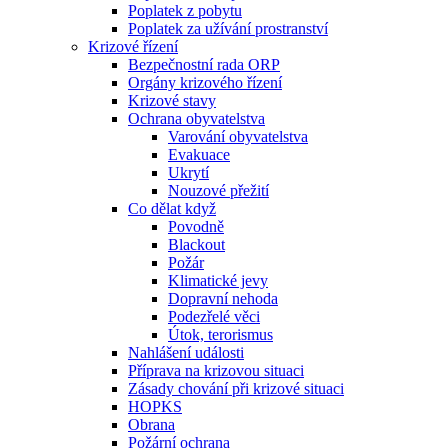
Poplatek z pobytu
Poplatek za užívání prostranství
Krizové řízení
Bezpečnostní rada ORP
Orgány krizového řízení
Krizové stavy
Ochrana obyvatelstva
Varování obyvatelstva
Evakuace
Ukrytí
Nouzové přežití
Co dělat když
Povodně
Blackout
Požár
Klimatické jevy
Dopravní nehoda
Podezřelé věci
Útok, terorismus
Nahlášení události
Příprava na krizovou situaci
Zásady chování při krizové situaci
HOPKS
Obrana
Požární ochrana