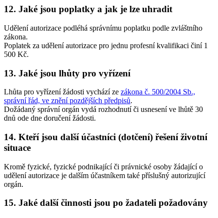
12. Jaké jsou poplatky a jak je lze uhradit
Udělení autorizace podléhá správnímu poplatku podle zvláštního
zákona.
Poplatek za udělení autorizace pro jednu profesní kvalifikaci činí 1
500 Kč.
13. Jaké jsou lhůty pro vyřízení
Lhůta pro vyřízení žádosti vychází ze
zákona č. 500/2004 Sb.,
správní řád, ve znění pozdějších předpisů
.
Dožádaný správní orgán vydá rozhodnutí či usnesení ve lhůtě 30
dnů ode dne doručení žádosti.
14. Kteří jsou další účastníci (dotčení) řešení životní
situace
Kromě fyzické, fyzické podnikající či právnické osoby žádající o
udělení autorizace je dalším účastníkem také příslušný autorizující
orgán.
15. Jaké další činnosti jsou po žadateli požadovány