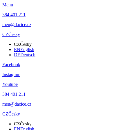
Menu
384 401 211
meu@dacice.cz
CZ
Česky
CZ
Česky
EN
English
DE
Deutsch
Facebook
Instagram
Youtube
384 401 211
meu@dacice.cz
CZ
Česky
CZ
Česky
EN
English