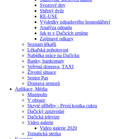
Svozové dny
Sběrný dvůr
RE-USE
Výsledky odpadového hospodářství
Analýza odpadu
Jak to v Dačicích umíme
Zajímavé odkazy
Seznam lékařů
Lékařská pohotovost
Nabídka práce na Dačicku
Banky, bankomaty
Veřejná doprava, TAXI
Životní situace
Senior Pas
Doprava seniorů
Aplikace, Média
Munipolis
V obraze
Skryté příběhy - První kostka cukru
Dačický zpravodaj
Dačická televize
Video galerie
Video galerie 2020
Tematická stezka