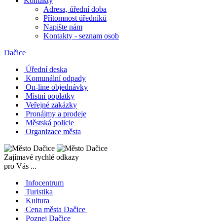
Kontakty
Adresa, úřední doba
Přítomnost úředníků
Napište nám
Kontakty - seznam osob
Dačice
Úřední deska
Komunální odpady
On-line objednávky
Místní poplatky
Veřejné zakázky
Pronájmy a prodeje
Městská policie
Organizace města
Zajímavé rychlé odkazy
pro Vás ...
Infocentrum
Turistika
Kultura
Cena města Dačice
Poznej Dačice