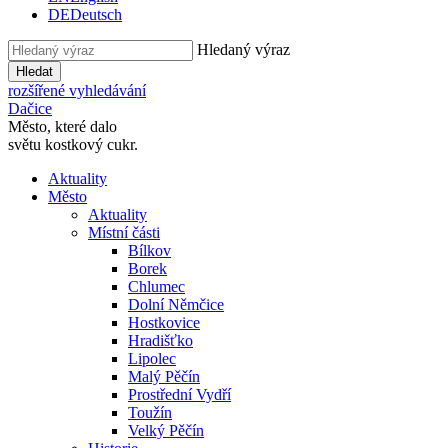
DE
Deutsch
Hledaný výraz
Hledat
rozšířené vyhledávání
Dačice
Město, které dalo
světu kostkový cukr.
Aktuality
Město
Aktuality
Místní části
Bílkov
Borek
Chlumec
Dolní Němčice
Hostkovice
Hradišťko
Lipolec
Malý Pěčín
Prostřední Vydří
Toužín
Velký Pěčín