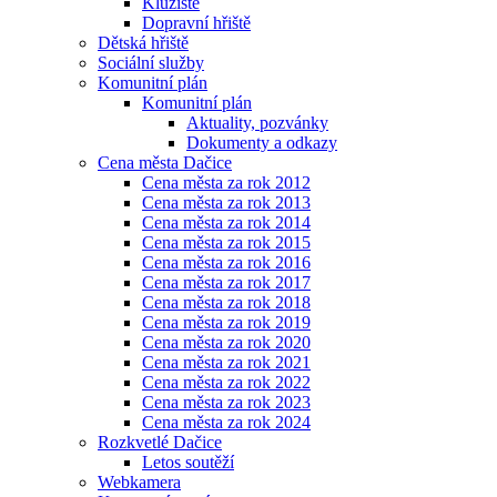
Kluziště
Dopravní hřiště
Dětská hřiště
Sociální služby
Komunitní plán
Komunitní plán
Aktuality, pozvánky
Dokumenty a odkazy
Cena města Dačice
Cena města za rok 2012
Cena města za rok 2013
Cena města za rok 2014
Cena města za rok 2015
Cena města za rok 2016
Cena města za rok 2017
Cena města za rok 2018
Cena města za rok 2019
Cena města za rok 2020
Cena města za rok 2021
Cena města za rok 2022
Cena města za rok 2023
Cena města za rok 2024
Rozkvetlé Dačice
Letos soutěží
Webkamera