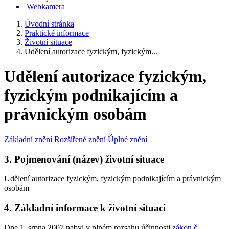
Webkamera
Úvodní stránka
Praktické informace
Životní situace
Udělení autorizace fyzickým, fyzickým...
Udělení autorizace fyzickým,
fyzickým podnikajícím a
právnickým osobám
Základní znění
Rozšířené znění
Úplné znění
3. Pojmenování (název) životní situace
Udělení autorizace fyzickým, fyzickým podnikajícím a právnickým
osobám
4. Základní informace k životní situaci
Dne 1. srpna 2007 nabyl v plném rozsahu účinnosti
zákon č.