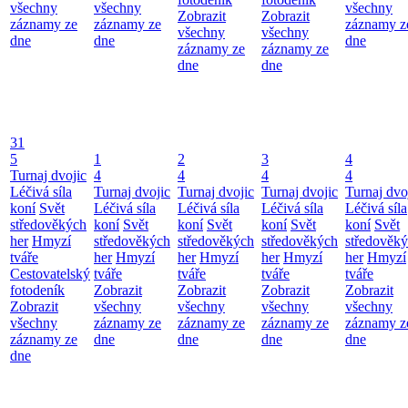
všechny
všechny
všechny
Zobrazit
Zobrazit
záznamy ze
záznamy ze
záznamy z
všechny
všechny
dne
dne
dne
záznamy ze
záznamy ze
dne
dne
31
5
1
2
3
4
Turnaj dvojic
4
4
4
4
Léčivá síla
Turnaj dvojic
Turnaj dvojic
Turnaj dvojic
Turnaj dvo
koní
Svět
Léčivá síla
Léčivá síla
Léčivá síla
Léčivá síla
středověkých
koní
Svět
koní
Svět
koní
Svět
koní
Svět
her
Hmyzí
středověkých
středověkých
středověkých
středověk
tváře
her
Hmyzí
her
Hmyzí
her
Hmyzí
her
Hmyzí
Cestovatelský
tváře
tváře
tváře
tváře
fotodeník
Zobrazit
Zobrazit
Zobrazit
Zobrazit
Zobrazit
všechny
všechny
všechny
všechny
všechny
záznamy ze
záznamy ze
záznamy ze
záznamy z
záznamy ze
dne
dne
dne
dne
dne