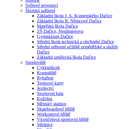
Historie
Světové prvenství
Školská zařízení
Základní škola J. A. Komenského Dačice
Základní škola B. Němcové Dačice
Mateřská škola Dačice
ZŠ Dačice, Neulingerova
Gymnázium Dačice
Střední škola technická a obchodní Dačice
Střední odborné učiliště zemědělské a služeb
Dačice
Základní umělecká škola Dačice
Sportoviště
Cykloplácek
Koupaliště
Rybaření
Tenisové kurty
Jezdectví
Sportovní hala
Kuželna
Městský stadion
Skateboardové hřiště
Workoutové hřiště
Víceúčelová sportovní hřiště
Střelnice