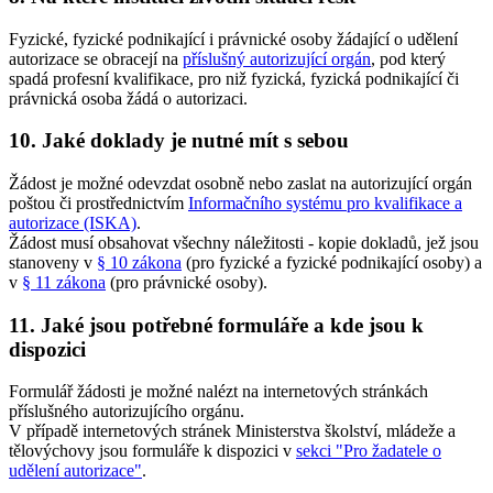
Fyzické, fyzické podnikající i právnické osoby žádající o udělení
autorizace se obracejí na
příslušný autorizující orgán
, pod který
spadá profesní kvalifikace, pro niž fyzická, fyzická podnikající či
právnická osoba žádá o autorizaci.
10. Jaké doklady je nutné mít s sebou
Žádost je možné odevzdat osobně nebo zaslat na autorizující orgán
poštou či prostřednictvím
Informačního systému pro kvalifikace a
autorizace (ISKA)
.
Žádost musí obsahovat všechny náležitosti - kopie dokladů, jež jsou
stanoveny v
§ 10 zákona
(pro fyzické a fyzické podnikající osoby) a
v
§ 11 zákona
(pro právnické osoby).
11. Jaké jsou potřebné formuláře a kde jsou k
dispozici
Formulář žádosti je možné nalézt na internetových stránkách
příslušného autorizujícího orgánu.
V případě internetových stránek Ministerstva školství, mládeže a
tělovýchovy jsou formuláře k dispozici v
sekci "Pro žadatele o
udělení autorizace"
.