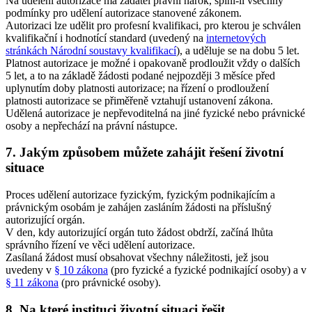
Na udělení autorizace má žadatel právní nárok, splní-li všechny
podmínky pro udělení autorizace stanovené zákonem.
Autorizaci lze udělit pro profesní kvalifikaci, pro kterou je schválen
kvalifikační i hodnotící standard (uvedený na
internetových
stránkách Národní soustavy kvalifikací
), a uděluje se na dobu 5 let.
Platnost autorizace je možné i opakovaně prodloužit vždy o dalších
5 let, a to na základě žádosti podané nejpozději 3 měsíce před
uplynutím doby platnosti autorizace; na řízení o prodloužení
platnosti autorizace se přiměřeně vztahují ustanovení zákona.
Udělená autorizace je nepřevoditelná na jiné fyzické nebo právnické
osoby a nepřechází na právní nástupce.
7. Jakým způsobem můžete zahájit řešení životní
situace
Proces udělení autorizace fyzickým, fyzickým podnikajícím a
právnickým osobám je zahájen zasláním žádosti na příslušný
autorizující orgán.
V den, kdy autorizující orgán tuto žádost obdrží, začíná lhůta
správního řízení ve věci udělení autorizace.
Zasílaná žádost musí obsahovat všechny náležitosti, jež jsou
uvedeny v
§ 10 zákona
(pro fyzické a fyzické podnikající osoby) a v
§ 11 zákona
(pro právnické osoby).
8. Na které instituci životní situaci řešit