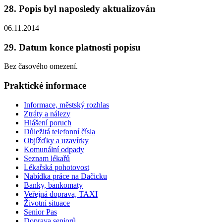
28. Popis byl naposledy aktualizován
06.11.2014
29. Datum konce platnosti popisu
Bez časového omezení.
Praktické informace
Informace, městský rozhlas
Ztráty a nálezy
Hlášení poruch
Důležitá telefonní čísla
Objížďky a uzavírky
Komunální odpady
Seznam lékařů
Lékařská pohotovost
Nabídka práce na Dačicku
Banky, bankomaty
Veřejná doprava, TAXI
Životní situace
Senior Pas
Doprava seniorů