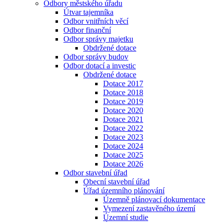
Odbory městského úřadu
Útvar tajemníka
Odbor vnitřních věcí
Odbor finanční
Odbor správy majetku
Obdržené dotace
Odbor správy budov
Odbor dotací a investic
Obdržené dotace
Dotace 2017
Dotace 2018
Dotace 2019
Dotace 2020
Dotace 2021
Dotace 2022
Dotace 2023
Dotace 2024
Dotace 2025
Dotace 2026
Odbor stavební úřad
Obecní stavební úřad
Úřad územního plánování
Územně plánovací dokumentace
Vymezení zastavěného území
Územní studie