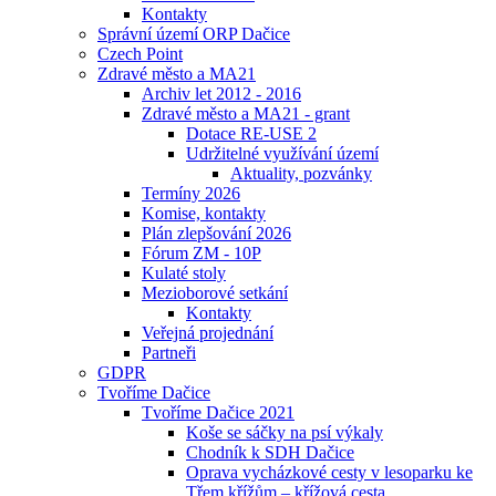
Kontakty
Správní území ORP Dačice
Czech Point
Zdravé město a MA21
Archiv let 2012 - 2016
Zdravé město a MA21 - grant
Dotace RE-USE 2
Udržitelné využívání území
Aktuality, pozvánky
Termíny 2026
Komise, kontakty
Plán zlepšování 2026
Fórum ZM - 10P
Kulaté stoly
Mezioborové setkání
Kontakty
Veřejná projednání
Partneři
GDPR
Tvoříme Dačice
Tvoříme Dačice 2021
Koše se sáčky na psí výkaly
Chodník k SDH Dačice
Oprava vycházkové cesty v lesoparku ke
Třem křížům – křížová cesta