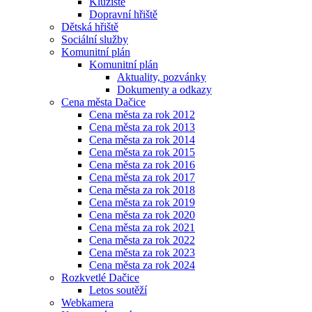
Kluziště
Dopravní hřiště
Dětská hřiště
Sociální služby
Komunitní plán
Komunitní plán
Aktuality, pozvánky
Dokumenty a odkazy
Cena města Dačice
Cena města za rok 2012
Cena města za rok 2013
Cena města za rok 2014
Cena města za rok 2015
Cena města za rok 2016
Cena města za rok 2017
Cena města za rok 2018
Cena města za rok 2019
Cena města za rok 2020
Cena města za rok 2021
Cena města za rok 2022
Cena města za rok 2023
Cena města za rok 2024
Rozkvetlé Dačice
Letos soutěží
Webkamera