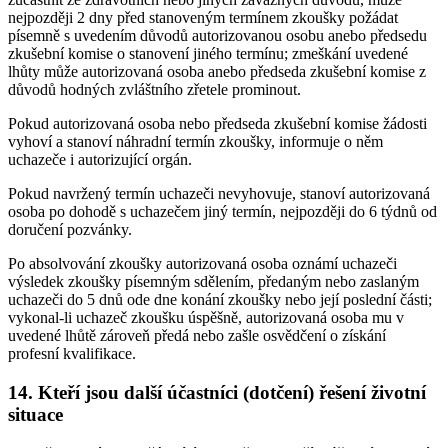
nejpozději 2 dny před stanoveným termínem zkoušky požádat
písemně s uvedením důvodů autorizovanou osobu anebo předsedu
zkušební komise o stanovení jiného termínu; zmeškání uvedené
lhůty může autorizovaná osoba anebo předseda zkušební komise z
důvodů hodných zvláštního zřetele prominout.
Pokud autorizovaná osoba nebo předseda zkušební komise žádosti
vyhoví a stanoví náhradní termín zkoušky, informuje o něm
uchazeče i autorizující orgán.
Pokud navržený termín uchazeči nevyhovuje, stanoví autorizovaná
osoba po dohodě s uchazečem jiný termín, nejpozději do 6 týdnů od
doručení pozvánky.
Po absolvování zkoušky autorizovaná osoba oznámí uchazeči
výsledek zkoušky písemným sdělením, předaným nebo zaslaným
uchazeči do 5 dnů ode dne konání zkoušky nebo její poslední části;
vykonal-li uchazeč zkoušku úspěšně, autorizovaná osoba mu v
uvedené lhůtě zároveň předá nebo zašle osvědčení o získání
profesní kvalifikace.
14. Kteří jsou další účastníci (dotčení) řešení životní
situace