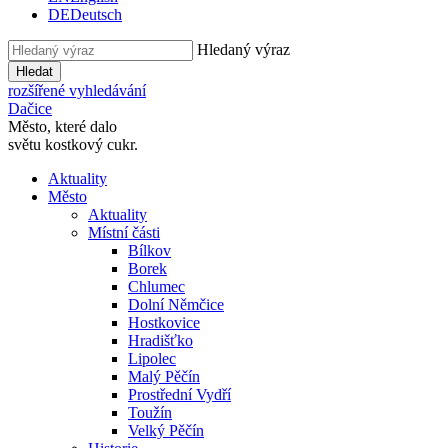
DE
Deutsch
Hledaný výraz
Hledat
rozšířené vyhledávání
Dačice
Město, které dalo
světu kostkový cukr.
Aktuality
Město
Aktuality
Místní části
Bílkov
Borek
Chlumec
Dolní Němčice
Hostkovice
Hradišťko
Lipolec
Malý Pěčín
Prostřední Vydří
Toužín
Velký Pěčín