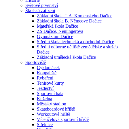
Historie
Světové prvenství
Školská zařízení
Základní škola J. A. Komenského Dačice
Základní škola B. Němcové Dačice
Mateřská škola Dačice
ZŠ Dačice, Neulingerova
Gymnázium Dačice
Střední škola technická a obchodní Dačice
Střední odborné učiliště zemědělské a služeb
Dačice
Základní umělecká škola Dačice
Sportoviště
Cykloplácek
Koupaliště
Rybaření
Tenisové kurty
Jezdectví
Sportovní hala
Kuželna
Městský stadion
Skateboardové hřiště
Workoutové hřiště
Víceúčelová sportovní hřiště
Střelnice