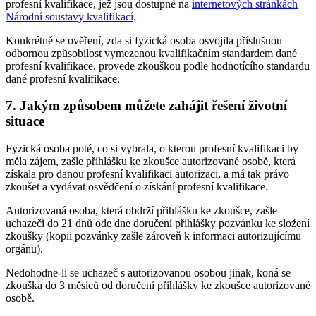
profesní kvalifikace, jež jsou dostupné na
internetových stránkách
Národní soustavy kvalifikací
.
Konkrétně se ověření, zda si fyzická osoba osvojila příslušnou
odbornou způsobilost vymezenou kvalifikačním standardem dané
profesní kvalifikace, provede zkouškou podle hodnotícího standardu
dané profesní kvalifikace.
7. Jakým způsobem můžete zahájit řešení životní
situace
Fyzická osoba poté, co si vybrala, o kterou profesní kvalifikaci by
měla zájem, zašle přihlášku ke zkoušce autorizované osobě, která
získala pro danou profesní kvalifikaci autorizaci, a má tak právo
zkoušet a vydávat osvědčení o získání profesní kvalifikace.
Autorizovaná osoba, která obdrží přihlášku ke zkoušce, zašle
uchazeči do 21 dnů ode dne doručení přihlášky pozvánku ke složení
zkoušky (kopii pozvánky zašle zároveň k informaci autorizujícímu
orgánu).
Nedohodne-li se uchazeč s autorizovanou osobou jinak, koná se
zkouška do 3 měsíců od doručení přihlášky ke zkoušce autorizované
osobě.