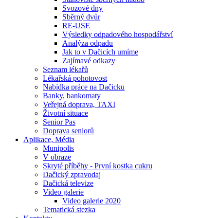
Svozové dny
Sběrný dvůr
RE-USE
Výsledky odpadového hospodářství
Analýza odpadu
Jak to v Dačicích umíme
Zajímavé odkazy
Seznam lékařů
Lékařská pohotovost
Nabídka práce na Dačicku
Banky, bankomaty
Veřejná doprava, TAXI
Životní situace
Senior Pas
Doprava seniorů
Aplikace, Média
Munipolis
V obraze
Skryté příběhy - První kostka cukru
Dačický zpravodaj
Dačická televize
Video galerie
Video galerie 2020
Tematická stezka