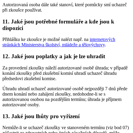
Autorizovaná osoba dále také stanoví, které pomůcky smí uchazeč
při zkoušce používat.
11. Jaké jsou potřebné formuláře a kde jsou k
dispozici
Přihlášku ke zkoušce je možné nalézt např. na
internetových
stránkách Ministerstva školství, mládeže a tělovýchovy
.
12. Jaké jsou poplatky a jak je lze uhradit
Za provedení zkoušky náleží autorizované osobě úhrada; v případě
konání zkoušky před zkušební komisí uhradí uchazeč úhradu
předsedovi zkušební komise.
Úhradu uhradí uchazeč autorizované osobě nejpozději 7 dnů přede
dnem konání nebo zahájení zkoušky, nedohodne-li se s
autorizovanou osobou na pozdějším termínu; úhrada je příjmem
autorizované osoby.
13. Jaké jsou lhůty pro vyřízení
Nemůže-li se uchazeč zkoušky ve stanoveném termínu (viz bod 07)
zúčastnit ze zdravotních nebo jiných závažných důvodů, může