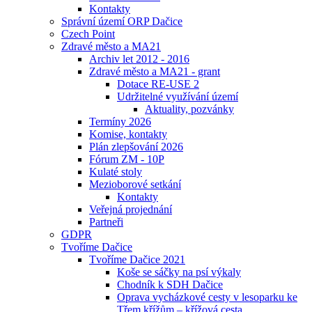
Kontakty
Správní území ORP Dačice
Czech Point
Zdravé město a MA21
Archiv let 2012 - 2016
Zdravé město a MA21 - grant
Dotace RE-USE 2
Udržitelné využívání území
Aktuality, pozvánky
Termíny 2026
Komise, kontakty
Plán zlepšování 2026
Fórum ZM - 10P
Kulaté stoly
Mezioborové setkání
Kontakty
Veřejná projednání
Partneři
GDPR
Tvoříme Dačice
Tvoříme Dačice 2021
Koše se sáčky na psí výkaly
Chodník k SDH Dačice
Oprava vycházkové cesty v lesoparku ke
Třem křížům – křížová cesta