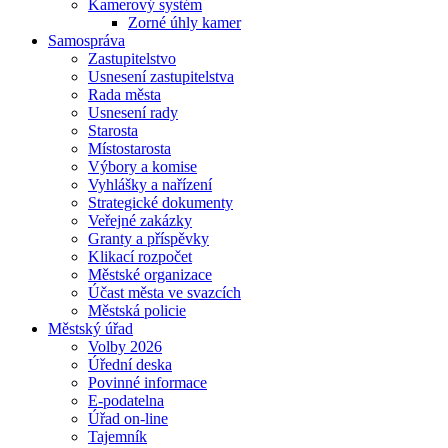
Kamerový systém
Zorné úhly kamer
Samospráva
Zastupitelstvo
Usnesení zastupitelstva
Rada města
Usnesení rady
Starosta
Místostarosta
Výbory a komise
Vyhlášky a nařízení
Strategické dokumenty
Veřejné zakázky
Granty a příspěvky
Klikací rozpočet
Městské organizace
Účast města ve svazcích
Městská policie
Městský úřad
Volby 2026
Úřední deska
Povinné informace
E-podatelna
Úřad on-line
Tajemník