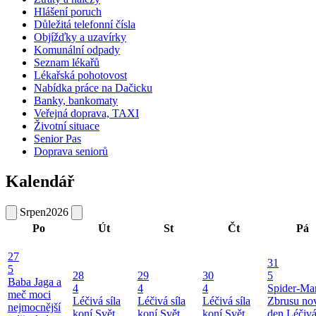
Hlášení poruch
Důležitá telefonní čísla
Objížďky a uzavírky
Komunální odpady
Seznam lékařů
Lékařská pohotovost
Nabídka práce na Dačicku
Banky, bankomaty
Veřejná doprava, TAXI
Životní situace
Senior Pas
Doprava seniorů
Kalendář
Srpen
2026
Po
Út
St
Čt
Pá
27
31
5
28
29
30
5
Baba Jaga a
4
4
4
Spider-Ma
meč moci
Léčivá síla
Léčivá síla
Léčivá síla
Zbrusu no
nejmocnější
koní
Svět
koní
Svět
koní
Svět
den
Léčivá