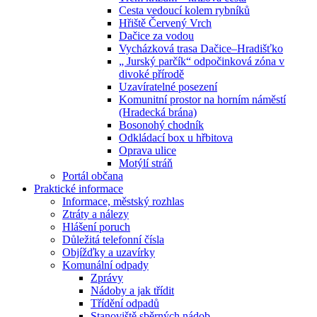
Cesta vedoucí kolem rybníků
Hřiště Červený Vrch
Dačice za vodou
Vycházková trasa Dačice–Hradišťko
„ Jurský parčík“ odpočinková zóna v
divoké přírodě
Uzavíratelné posezení
Komunitní prostor na horním náměstí
(Hradecká brána)
Bosonohý chodník
Odkládací box u hřbitova
Oprava ulice
Motýlí stráň
Portál občana
Praktické informace
Informace, městský rozhlas
Ztráty a nálezy
Hlášení poruch
Důležitá telefonní čísla
Objížďky a uzavírky
Komunální odpady
Zprávy
Nádoby a jak třídit
Třídění odpadů
Stanoviště sběrných nádob