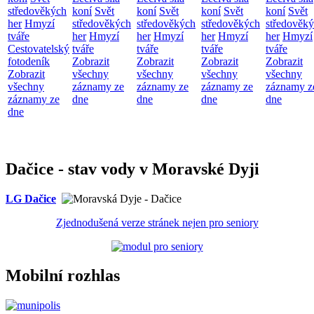
středověkých
koní
Svět
koní
Svět
koní
Svět
koní
Svět
her
Hmyzí
středověkých
středověkých
středověkých
středověk
tváře
her
Hmyzí
her
Hmyzí
her
Hmyzí
her
Hmyzí
Cestovatelský
tváře
tváře
tváře
tváře
fotodeník
Zobrazit
Zobrazit
Zobrazit
Zobrazit
Zobrazit
všechny
všechny
všechny
všechny
všechny
záznamy ze
záznamy ze
záznamy ze
záznamy z
záznamy ze
dne
dne
dne
dne
dne
Dačice - stav vody v Moravské Dyji
LG Dačice
Zjednodušená verze stránek nejen pro seniory
Mobilní rozhlas