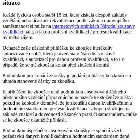
situace
Každá fyzická osoba starší 18 let, která získala alespoň základy
vzdělání, nebo účastník rekvalifikace podle zákona upravujícího
zaměstnanost si může na
internetových stránkách Národní soustavy
kvalifikací
najít, o jakou profesní kvalifikaci / profesní kvalifikace
by měl/a zájem.
Uchazeč zašle následně přihlášku ke zkoušce kterékoliv
autorizované osobě, která je uvedena v Národní soustavě
kvalifikací, s autorizací pro danou profesní kvalifikaci, a to i v
případě, že se má zkouška konat před zkušební komisí.
Podmínkou pro konání zkoušky je podání přihlášky ke zkoušce a
úhrada stanovené částky za zkoušku.
K přihlášení ke zkoušce není podmínkou absolvování žádného
předchozího vzdělání připravujícího uchazeče ke složení zkoušky;
pokud se kdokoliv domnívá, že je zkoušku danou kvalifikačním a
hodnotícím standardem profesní kvalifikace schopen složit jen na
základě znalostí a dovedností získaných praxí či samostudiem, může
se ke zkoušce okamžitě přihlásit.
Podmínkou úspěšného absolvování zkoušky je splnění všech
požadavků daných kvalifikačním a hodnotícím standardem dané