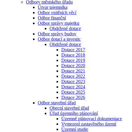
Odbory městského úřadu
Útvar tajemníka
Odbor vnitřních věcí
Odbor finanční
Odbor správy majetku
Obdržené dotace
Odbor správy budov
Odbor dotací a investic
Obdržené dotace
Dotace 2017
Dotace 2018
Dotace 2019
Dotace 2020
Dotace 2021
Dotace 2022
Dotace 2023
Dotace 2024
Dotace 2025
Dotace 2026
Odbor stavební úřad
Obecní stavební úřad
Úřad územního plánování
Územně plánovací dokumentace
Vymezení zastavěného území
Územní studie