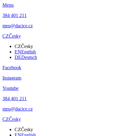
Menu
384 401 211
meu@dacice.cz
CZ
Česky
CZ
Česky
EN
English
DE
Deutsch
Facebook
Instagram
Youtube
384 401 211
meu@dacice.cz
CZ
Česky
CZ
Česky
EN
English