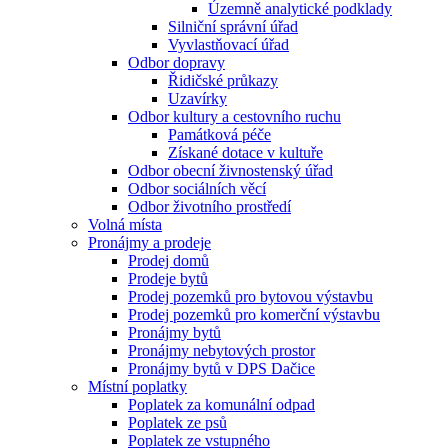
Územně analytické podklady
Silniční správní úřad
Vyvlastňovací úřad
Odbor dopravy
Řidičské průkazy
Uzavírky
Odbor kultury a cestovního ruchu
Památková péče
Získané dotace v kultuře
Odbor obecní živnostenský úřad
Odbor sociálních věcí
Odbor životního prostředí
Volná místa
Pronájmy a prodeje
Prodej domů
Prodeje bytů
Prodej pozemků pro bytovou výstavbu
Prodej pozemků pro komerční výstavbu
Pronájmy bytů
Pronájmy nebytových prostor
Pronájmy bytů v DPS Dačice
Místní poplatky
Poplatek za komunální odpad
Poplatek ze psů
Poplatek ze vstupného