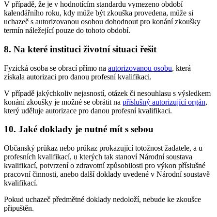
V případě, že je v hodnotícím standardu vymezeno období
kalendářního roku, kdy může být zkouška provedena, může si
uchazeč s autorizovanou osobou dohodnout pro konání zkoušky
termín náležející pouze do tohoto období.
8. Na které instituci životní situaci řešit
Fyzická osoba se obrací přímo na
autorizovanou osobu
, která
získala autorizaci pro danou profesní kvalifikaci.
V případě jakýchkoliv nejasností, otázek či nesouhlasu s výsledkem
konání zkoušky je možné se obrátit na
příslušný autorizující orgán
,
který uděluje autorizace pro danou profesní kvalifikaci.
10. Jaké doklady je nutné mít s sebou
Občanský průkaz nebo průkaz prokazující totožnost žadatele, a u
profesních kvalifikací, u kterých tak stanoví Národní soustava
kvalifikací, potvrzení o zdravotní způsobilosti pro výkon příslušné
pracovní činnosti, anebo další doklady uvedené v Národní soustavě
kvalifikací.
Pokud uchazeč předmětné doklady nedoloží, nebude ke zkoušce
připuštěn.