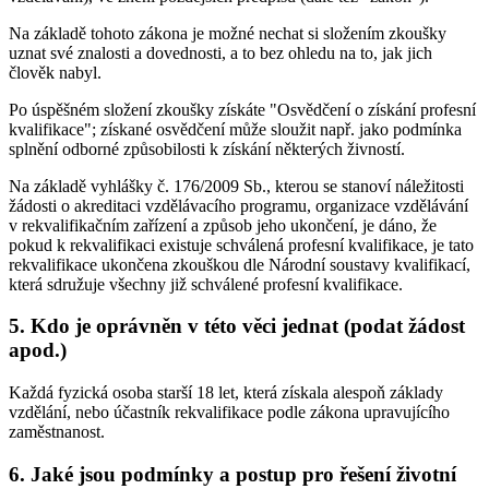
Na základě tohoto zákona je možné nechat si složením zkoušky
uznat své znalosti a dovednosti, a to bez ohledu na to, jak jich
člověk nabyl.
Po úspěšném složení zkoušky získáte "Osvědčení o získání profesní
kvalifikace"; získané osvědčení může sloužit např. jako podmínka
splnění odborné způsobilosti k získání některých živností.
Na základě vyhlášky č. 176/2009 Sb., kterou se stanoví náležitosti
žádosti o akreditaci vzdělávacího programu, organizace vzdělávání
v rekvalifikačním zařízení a způsob jeho ukončení, je dáno, že
pokud k rekvalifikaci existuje schválená profesní kvalifikace, je tato
rekvalifikace ukončena zkouškou dle Národní soustavy kvalifikací,
která sdružuje všechny již schválené profesní kvalifikace.
5. Kdo je oprávněn v této věci jednat (podat žádost
apod.)
Každá fyzická osoba starší 18 let, která získala alespoň základy
vzdělání, nebo účastník rekvalifikace podle zákona upravujícího
zaměstnanost.
6. Jaké jsou podmínky a postup pro řešení životní