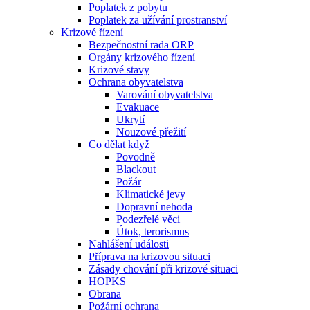
Poplatek z pobytu
Poplatek za užívání prostranství
Krizové řízení
Bezpečnostní rada ORP
Orgány krizového řízení
Krizové stavy
Ochrana obyvatelstva
Varování obyvatelstva
Evakuace
Ukrytí
Nouzové přežití
Co dělat když
Povodně
Blackout
Požár
Klimatické jevy
Dopravní nehoda
Podezřelé věci
Útok, terorismus
Nahlášení události
Příprava na krizovou situaci
Zásady chování při krizové situaci
HOPKS
Obrana
Požární ochrana