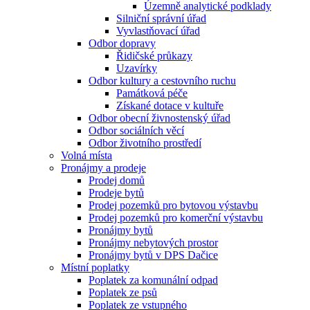
Územně analytické podklady
Silniční správní úřad
Vyvlastňovací úřad
Odbor dopravy
Řidičské průkazy
Uzavírky
Odbor kultury a cestovního ruchu
Památková péče
Získané dotace v kultuře
Odbor obecní živnostenský úřad
Odbor sociálních věcí
Odbor životního prostředí
Volná místa
Pronájmy a prodeje
Prodej domů
Prodeje bytů
Prodej pozemků pro bytovou výstavbu
Prodej pozemků pro komerční výstavbu
Pronájmy bytů
Pronájmy nebytových prostor
Pronájmy bytů v DPS Dačice
Místní poplatky
Poplatek za komunální odpad
Poplatek ze psů
Poplatek ze vstupného