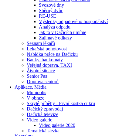
Svozové dny
Sběrný dvůr
RE-USE
Výsledky odpadového hospodářství
Analýza odpadu
Jak to v Dačicích umíme
Zajímavé odkazy
Seznam lékařů
Lékařská pohotovost
Nabídka práce na Dačicku
Banky, bankomaty
Veřejná doprava, TAXI
Životní situace
Senior Pas
Doprava seniorů
Aplikace, Média
Munipolis
V obraze
Skryté příběhy - První kostka cukru
Dačický zpravodaj
Dačická televize
Video galerie
Video galerie 2020
Tematická stezka