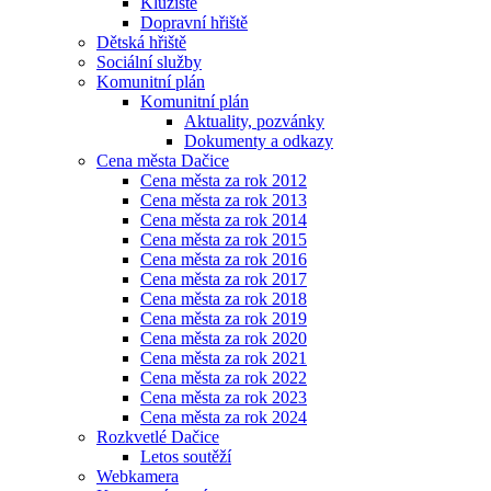
Kluziště
Dopravní hřiště
Dětská hřiště
Sociální služby
Komunitní plán
Komunitní plán
Aktuality, pozvánky
Dokumenty a odkazy
Cena města Dačice
Cena města za rok 2012
Cena města za rok 2013
Cena města za rok 2014
Cena města za rok 2015
Cena města za rok 2016
Cena města za rok 2017
Cena města za rok 2018
Cena města za rok 2019
Cena města za rok 2020
Cena města za rok 2021
Cena města za rok 2022
Cena města za rok 2023
Cena města za rok 2024
Rozkvetlé Dačice
Letos soutěží
Webkamera