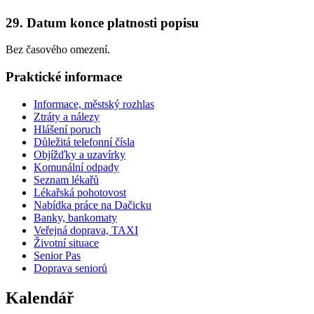
29. Datum konce platnosti popisu
Bez časového omezení.
Praktické informace
Informace, městský rozhlas
Ztráty a nálezy
Hlášení poruch
Důležitá telefonní čísla
Objížďky a uzavírky
Komunální odpady
Seznam lékařů
Lékařská pohotovost
Nabídka práce na Dačicku
Banky, bankomaty
Veřejná doprava, TAXI
Životní situace
Senior Pas
Doprava seniorů
Kalendář