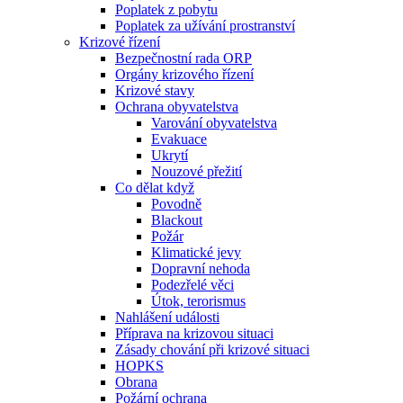
Poplatek z pobytu
Poplatek za užívání prostranství
Krizové řízení
Bezpečnostní rada ORP
Orgány krizového řízení
Krizové stavy
Ochrana obyvatelstva
Varování obyvatelstva
Evakuace
Ukrytí
Nouzové přežití
Co dělat když
Povodně
Blackout
Požár
Klimatické jevy
Dopravní nehoda
Podezřelé věci
Útok, terorismus
Nahlášení události
Příprava na krizovou situaci
Zásady chování při krizové situaci
HOPKS
Obrana
Požární ochrana