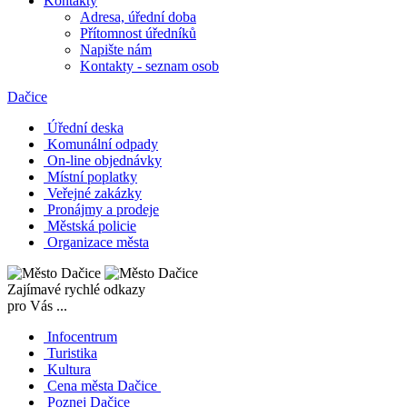
Kontakty
Adresa, úřední doba
Přítomnost úředníků
Napište nám
Kontakty - seznam osob
Dačice
Úřední deska
Komunální odpady
On-line objednávky
Místní poplatky
Veřejné zakázky
Pronájmy a prodeje
Městská policie
Organizace města
Zajímavé rychlé odkazy
pro Vás ...
Infocentrum
Turistika
Kultura
Cena města Dačice
Poznej Dačice