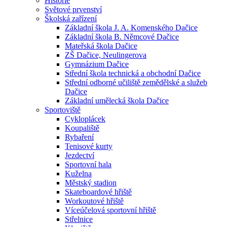
Historie
Světové prvenství
Školská zařízení
Základní škola J. A. Komenského Dačice
Základní škola B. Němcové Dačice
Mateřská škola Dačice
ZŠ Dačice, Neulingerova
Gymnázium Dačice
Střední škola technická a obchodní Dačice
Střední odborné učiliště zemědělské a služeb
Dačice
Základní umělecká škola Dačice
Sportoviště
Cykloplácek
Koupaliště
Rybaření
Tenisové kurty
Jezdectví
Sportovní hala
Kuželna
Městský stadion
Skateboardové hřiště
Workoutové hřiště
Víceúčelová sportovní hřiště
Střelnice