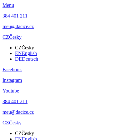
Menu
384 401 211
meu@dacice.cz
CZ
Česky
CZ
Česky
EN
English
DE
Deutsch
Facebook
Instagram
Youtube
384 401 211
meu@dacice.cz
CZ
Česky
CZ
Česky
EN
English