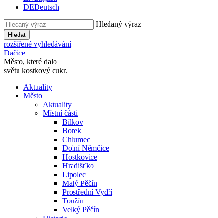
DE
Deutsch
Hledaný výraz
Hledat
rozšířené vyhledávání
Dačice
Město, které dalo
světu kostkový cukr.
Aktuality
Město
Aktuality
Místní části
Bílkov
Borek
Chlumec
Dolní Němčice
Hostkovice
Hradišťko
Lipolec
Malý Pěčín
Prostřední Vydří
Toužín
Velký Pěčín