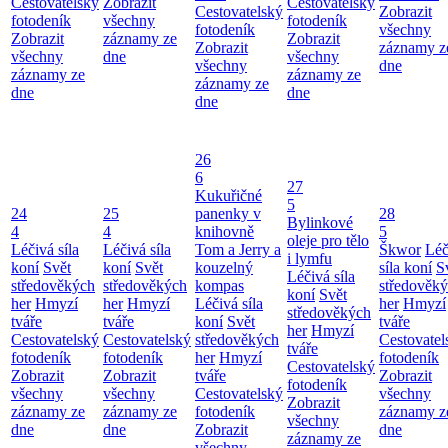
Cestovatelský
Zobrazit
Cestovatelský
Cestovatelský
Zobrazit
fotodeník
všechny
fotodeník
fotodeník
všechny
Zobrazit
záznamy ze
Zobrazit
Zobrazit
záznamy z
všechny
dne
všechny
všechny
dne
záznamy ze
záznamy ze
záznamy ze
dne
dne
dne
26
6
27
Kukuřičné
5
24
25
panenky v
28
Bylinkové
4
4
knihovně
5
oleje pro tělo
Léčivá síla
Léčivá síla
Tom a Jerry a
Škwor
Léč
i lymfu
koní
Svět
koní
Svět
kouzelný
síla koní
S
Léčivá síla
středověkých
středověkých
kompas
středověk
koní
Svět
her
Hmyzí
her
Hmyzí
Léčivá síla
her
Hmyzí
středověkých
tváře
tváře
koní
Svět
tváře
her
Hmyzí
Cestovatelský
Cestovatelský
středověkých
Cestovatel
tváře
fotodeník
fotodeník
her
Hmyzí
fotodeník
Cestovatelský
Zobrazit
Zobrazit
tváře
Zobrazit
fotodeník
všechny
všechny
Cestovatelský
všechny
Zobrazit
záznamy ze
záznamy ze
fotodeník
záznamy z
všechny
dne
dne
Zobrazit
dne
záznamy ze
všechny