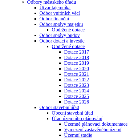
Odbory městského úřadu
Útvar tajemníka
Odbor vnitřních věcí
Odbor finanční
Odbor správy majetku
Obdržené dotace
Odbor správy budov
Odbor dotací a investic
Obdržené dotace
Dotace 2017
Dotace 2018
Dotace 2019
Dotace 2020
Dotace 2021
Dotace 2022
Dotace 2023
Dotace 2024
Dotace 2025
Dotace 2026
Odbor stavební úřad
Obecní stavební úřad
Úřad územního plánování
Územně plánovací dokumentace
Vymezení zastavěného území
Územní studie