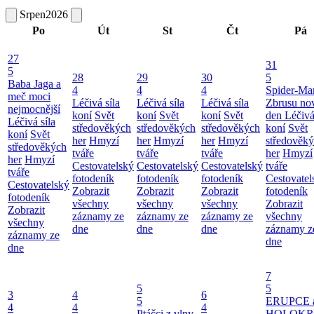
Srpen
2026
Po
Út
St
Čt
Pá
27
31
5
28
29
30
5
Baba Jaga a
4
4
4
Spider-Ma
meč moci
Léčivá síla
Léčivá síla
Léčivá síla
Zbrusu no
nejmocnější
koní
Svět
koní
Svět
koní
Svět
den
Léčivá
Léčivá síla
středověkých
středověkých
středověkých
koní
Svět
koní
Svět
her
Hmyzí
her
Hmyzí
her
Hmyzí
středověk
středověkých
tváře
tváře
tváře
her
Hmyzí
her
Hmyzí
Cestovatelský
Cestovatelský
Cestovatelský
tváře
tváře
fotodeník
fotodeník
fotodeník
Cestovatel
Cestovatelský
Zobrazit
Zobrazit
Zobrazit
fotodeník
fotodeník
všechny
všechny
všechny
Zobrazit
Zobrazit
záznamy ze
záznamy ze
záznamy ze
všechny
všechny
dne
dne
dne
záznamy z
záznamy ze
dne
dne
7
5
5
3
4
6
5
ERUPCE 
4
4
4
Ptáčci z vlny
HOLOKRC