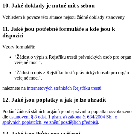
10. Jaké doklady je nutné mít s sebou
Vzhledem k povaze této situace nejsou žádné doklady stanoveny.
11. Jaké jsou potřebné formuláře a kde jsou k
dispozici
Vzory formulářů:
"Žádost o výpis z Rejstříku trestů právnických osob pro orgán
veřejné moci",
"Žádost o opis z Rejstříku trestů právnických osob pro orgán
veřejné moci",
naleznete na
internetových stránkách Rejstříku trestů
.
12. Jaké jsou poplatky a jak je lze uhradit
Podání žádostí státních orgánů je od správního poplatku osvobozeno
dle
ustanovení § 8 odst. 1 písm. a) zákona č. 634/2004 Sb., o
správních poplatcích, ve znění pozdějších předpisů
.
13. Jaké jsou lhůty pro vyřízení