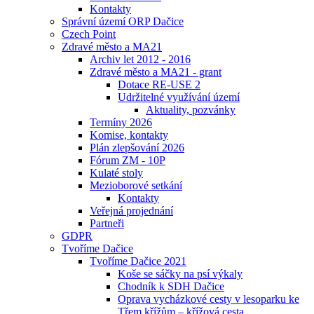
Kontakty
Správní území ORP Dačice
Czech Point
Zdravé město a MA21
Archiv let 2012 - 2016
Zdravé město a MA21 - grant
Dotace RE-USE 2
Udržitelné využívání území
Aktuality, pozvánky
Termíny 2026
Komise, kontakty
Plán zlepšování 2026
Fórum ZM - 10P
Kulaté stoly
Mezioborové setkání
Kontakty
Veřejná projednání
Partneři
GDPR
Tvoříme Dačice
Tvoříme Dačice 2021
Koše se sáčky na psí výkaly
Chodník k SDH Dačice
Oprava vycházkové cesty v lesoparku ke
Třem křížům – křížová cesta