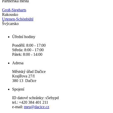
Partnerská města
Groß-Siegharts
Rakousko
Urtenen-Schönbühl
Švýcarsko
Úřední hodiny
Pondělí: 8:00 - 17:00
Středa: 8:00 - 17:00
Pátek: 8:00 - 14:00
Adresa
Městský úřad Dačice
Krajířova 27/I
380 13 Dačice
Spojení
ID datové schránky: s5ebypd
tel.: +420 384 401 211
e-mail:
meu@dacice.cz