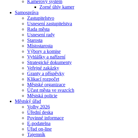
Kamerový systém
Zorné úhly kamer
Samospráva
Zastupitelstvo
Usnesení zastupitelstva
Rada města
Usnesení rady
Starosta
Místostarosta
Výbory a komise
Vyhlášky a nařízení
Strategické dokumenty
Veřejné zakázky
Granty a příspěvky
Klikací rozpočet
Městské organizace
Účast města ve svazcích
Městská policie
Městský úřad
Volby 2026
Úřední deska
Povinné informace
E-podatelna
Úřad on-line
Tajemník