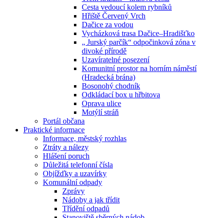
Cesta vedoucí kolem rybníků
Hřiště Červený Vrch
Dačice za vodou
Vycházková trasa Dačice–Hradišťko
„ Jurský parčík“ odpočinková zóna v
divoké přírodě
Uzavíratelné posezení
Komunitní prostor na horním náměstí
(Hradecká brána)
Bosonohý chodník
Odkládací box u hřbitova
Oprava ulice
Motýlí stráň
Portál občana
Praktické informace
Informace, městský rozhlas
Ztráty a nálezy
Hlášení poruch
Důležitá telefonní čísla
Objížďky a uzavírky
Komunální odpady
Zprávy
Nádoby a jak třídit
Třídění odpadů
Stanoviště sběrných nádob