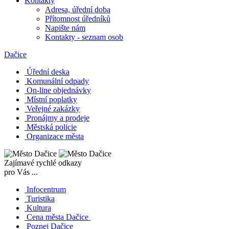
Kontakty
Adresa, úřední doba
Přítomnost úředníků
Napište nám
Kontakty - seznam osob
Dačice
Úřední deska
Komunální odpady
On-line objednávky
Místní poplatky
Veřejné zakázky
Pronájmy a prodeje
Městská policie
Organizace města
Zajímavé rychlé odkazy
pro Vás ...
Infocentrum
Turistika
Kultura
Cena města Dačice
Poznej Dačice