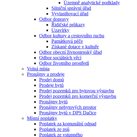
Územně analytické podklady
Silniční správní úřad
Vyvlastňovací úřad
Odbor dopravy
Řidičské průkazy
Uzavírky
Odbor kultury a cestovního ruchu
Památková péče
Získané dotace v kultuře
Odbor obecní živnostenský úřad
Odbor sociálních věcí
Odbor životního prostředí
Volná místa
Pronájmy a prodeje
Prodej domů
Prodeje bytů
Prodej pozemků pro bytovou výstavbu
Prodej pozemků pro komerční výstavbu
Pronájmy bytů
Pronájmy nebytových prostor
Pronájmy bytů v DPS Dačice
Místní poplatky
Poplatek za komunální odpad
Poplatek ze psů
Poplatek ze vstupného