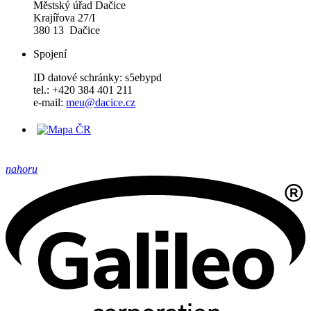
Městský úřad Dačice
Krajířova 27/I
380 13 Dačice
Spojení
ID datové schránky: s5ebypd
tel.: +420 384 401 211
e-mail:
meu@dacice.cz
nahoru