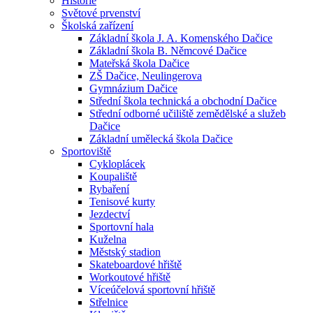
Historie
Světové prvenství
Školská zařízení
Základní škola J. A. Komenského Dačice
Základní škola B. Němcové Dačice
Mateřská škola Dačice
ZŠ Dačice, Neulingerova
Gymnázium Dačice
Střední škola technická a obchodní Dačice
Střední odborné učiliště zemědělské a služeb
Dačice
Základní umělecká škola Dačice
Sportoviště
Cykloplácek
Koupaliště
Rybaření
Tenisové kurty
Jezdectví
Sportovní hala
Kuželna
Městský stadion
Skateboardové hřiště
Workoutové hřiště
Víceúčelová sportovní hřiště
Střelnice