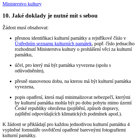
Ministerstvo kultury
10. Jaké doklady je nutné mít s sebou
Žádost musí obsahovat:
přesnou identifikaci kulturní památky a rejstříkové číslo v
Ústředním seznamu kulturních památek
, popř. číslo jednacího
rozhodnutí Ministerstva kultury o prohlášení věci za kulturní
památku,
účel, pro který má být památka vyvezena (spolu s
odůvodněním),
přesně stanovenou dobu, na kterou má být kulturní památka
vyvezena,
popis opatření, která mají minimalizovat nebezpečí, kterými
by kulturní památka mohla být po dobu pobytu mimo území
České republiky ohrožena (pojištění, způsob dopravy,
zajištění odpovídajících klimatických podmínek apod.).
K žádosti se přikládají pro každou jednotlivou kulturní památku 4
vyplněné formuláře osvědčení opatřené barevnými fotografiemi
kulturní památky.