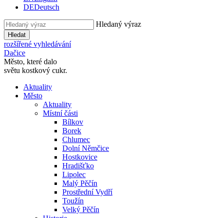
DE
Deutsch
Hledaný výraz
Hledat
rozšířené vyhledávání
Dačice
Město, které dalo
světu kostkový cukr.
Aktuality
Město
Aktuality
Místní části
Bílkov
Borek
Chlumec
Dolní Němčice
Hostkovice
Hradišťko
Lipolec
Malý Pěčín
Prostřední Vydří
Toužín
Velký Pěčín