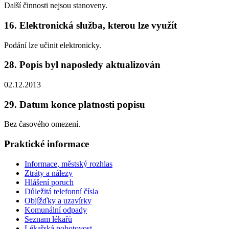
Další činnosti nejsou stanoveny.
16. Elektronická služba, kterou lze využít
Podání lze učinit elektronicky.
28. Popis byl naposledy aktualizován
02.12.2013
29. Datum konce platnosti popisu
Bez časového omezení.
Praktické informace
Informace, městský rozhlas
Ztráty a nálezy
Hlášení poruch
Důležitá telefonní čísla
Objížďky a uzavírky
Komunální odpady
Seznam lékařů
Lékařská pohotovost