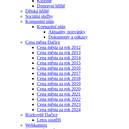
Kluziště
Dopravní hřiště
Dětská hřiště
Sociální služby
Komunitní plán
Komunitní plán
Aktuality, pozvánky
Dokumenty a odkazy
Cena města Dačice
Cena města za rok 2012
Cena města za rok 2013
Cena města za rok 2014
Cena města za rok 2015
Cena města za rok 2016
Cena města za rok 2017
Cena města za rok 2018
Cena města za rok 2019
Cena města za rok 2020
Cena města za rok 2021
Cena města za rok 2022
Cena města za rok 2023
Cena města za rok 2024
Rozkvetlé Dačice
Letos soutěží
Webkamera