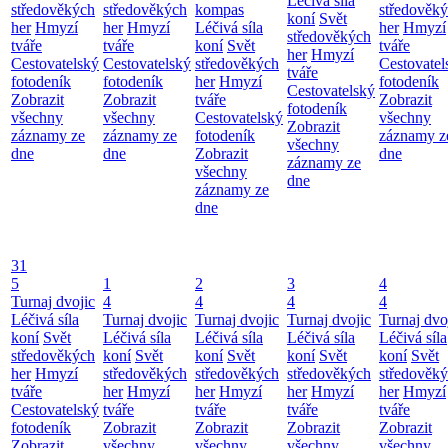
Léčivá síla
středověkých
středověkých
kompas
středověk
koní
Svět
her
Hmyzí
her
Hmyzí
Léčivá síla
her
Hmyzí
středověkých
tváře
tváře
koní
Svět
tváře
her
Hmyzí
Cestovatelský
Cestovatelský
středověkých
Cestovatel
tváře
fotodeník
fotodeník
her
Hmyzí
fotodeník
Cestovatelský
Zobrazit
Zobrazit
tváře
Zobrazit
fotodeník
všechny
všechny
Cestovatelský
všechny
Zobrazit
záznamy ze
záznamy ze
fotodeník
záznamy z
všechny
dne
dne
Zobrazit
dne
záznamy ze
všechny
dne
záznamy ze
dne
31
5
1
2
3
4
Turnaj dvojic
4
4
4
4
Léčivá síla
Turnaj dvojic
Turnaj dvojic
Turnaj dvojic
Turnaj dvo
koní
Svět
Léčivá síla
Léčivá síla
Léčivá síla
Léčivá síla
středověkých
koní
Svět
koní
Svět
koní
Svět
koní
Svět
her
Hmyzí
středověkých
středověkých
středověkých
středověk
tváře
her
Hmyzí
her
Hmyzí
her
Hmyzí
her
Hmyzí
Cestovatelský
tváře
tváře
tváře
tváře
fotodeník
Zobrazit
Zobrazit
Zobrazit
Zobrazit
Zobrazit
všechny
všechny
všechny
všechny