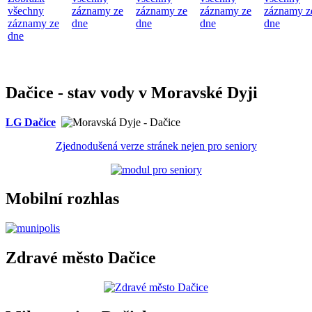
všechny
záznamy ze
záznamy ze
záznamy ze
záznamy z
záznamy ze
dne
dne
dne
dne
dne
Dačice - stav vody v Moravské Dyji
LG Dačice
Zjednodušená verze stránek nejen pro seniory
Mobilní rozhlas
Zdravé město Dačice