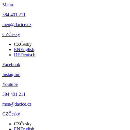
Menu
384 401 211
meu@dacice.cz
CZ
Česky
CZ
Česky
EN
English
DE
Deutsch
Facebook
Instagram
Youtube
384 401 211
meu@dacice.cz
CZ
Česky
CZ
Česky
EN
English