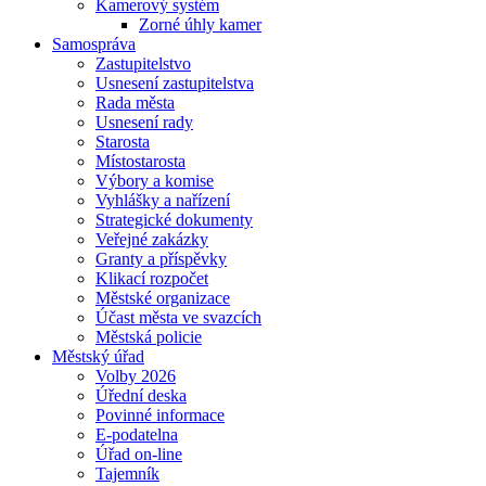
Kamerový systém
Zorné úhly kamer
Samospráva
Zastupitelstvo
Usnesení zastupitelstva
Rada města
Usnesení rady
Starosta
Místostarosta
Výbory a komise
Vyhlášky a nařízení
Strategické dokumenty
Veřejné zakázky
Granty a příspěvky
Klikací rozpočet
Městské organizace
Účast města ve svazcích
Městská policie
Městský úřad
Volby 2026
Úřední deska
Povinné informace
E-podatelna
Úřad on-line
Tajemník