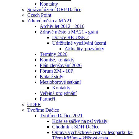
Kontakty
Správní území ORP Dačice
Czech Point
Zdravé město a MA21
Archiv let 2012 - 2016
Zdravé město a MA21 - grant
Dotace RE-USE 2
Udržitelné využívání území
Aktuality, pozvánky
Termíny 2026
Komise, kontakty
Plán zlepšování 2026
Fórum ZM - 10P
Kulaté stoly
Mezioborové setkání
Kontakty
Veřejná projednání
Partneři
GDPR
Tvoříme Dačice
Tvoříme Dačice 2021
Koše se sáčky na psí výkaly
Chodník k SDH Dačice
Oprava vycházkové cesty v lesoparku ke
Třem křížům – křížová cesta