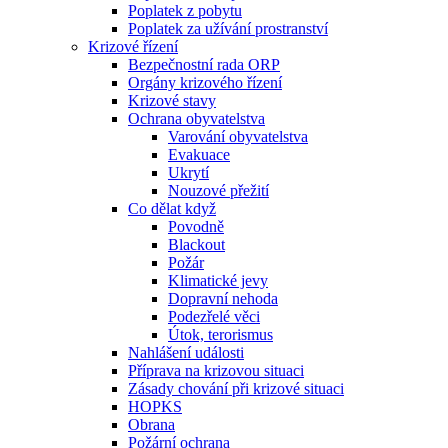
Poplatek z pobytu
Poplatek za užívání prostranství
Krizové řízení
Bezpečnostní rada ORP
Orgány krizového řízení
Krizové stavy
Ochrana obyvatelstva
Varování obyvatelstva
Evakuace
Ukrytí
Nouzové přežití
Co dělat když
Povodně
Blackout
Požár
Klimatické jevy
Dopravní nehoda
Podezřelé věci
Útok, terorismus
Nahlášení události
Příprava na krizovou situaci
Zásady chování při krizové situaci
HOPKS
Obrana
Požární ochrana