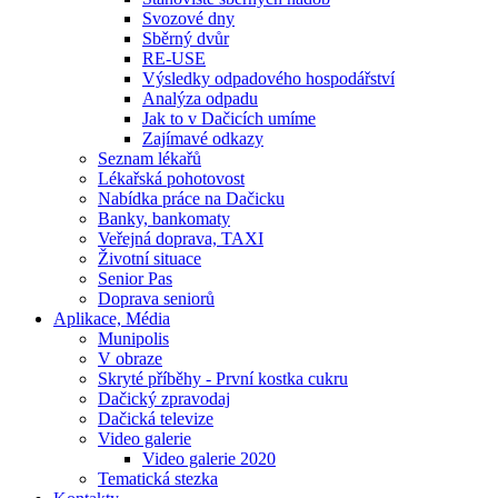
Svozové dny
Sběrný dvůr
RE-USE
Výsledky odpadového hospodářství
Analýza odpadu
Jak to v Dačicích umíme
Zajímavé odkazy
Seznam lékařů
Lékařská pohotovost
Nabídka práce na Dačicku
Banky, bankomaty
Veřejná doprava, TAXI
Životní situace
Senior Pas
Doprava seniorů
Aplikace, Média
Munipolis
V obraze
Skryté příběhy - První kostka cukru
Dačický zpravodaj
Dačická televize
Video galerie
Video galerie 2020
Tematická stezka