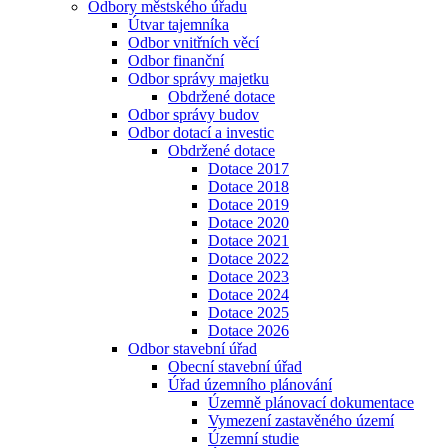
Odbory městského úřadu
Útvar tajemníka
Odbor vnitřních věcí
Odbor finanční
Odbor správy majetku
Obdržené dotace
Odbor správy budov
Odbor dotací a investic
Obdržené dotace
Dotace 2017
Dotace 2018
Dotace 2019
Dotace 2020
Dotace 2021
Dotace 2022
Dotace 2023
Dotace 2024
Dotace 2025
Dotace 2026
Odbor stavební úřad
Obecní stavební úřad
Úřad územního plánování
Územně plánovací dokumentace
Vymezení zastavěného území
Územní studie