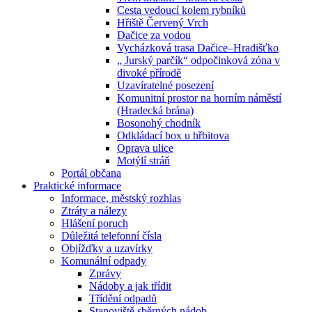
Cesta vedoucí kolem rybníků
Hřiště Červený Vrch
Dačice za vodou
Vycházková trasa Dačice–Hradišťko
„ Jurský parčík“ odpočinková zóna v
divoké přírodě
Uzavíratelné posezení
Komunitní prostor na horním náměstí
(Hradecká brána)
Bosonohý chodník
Odkládací box u hřbitova
Oprava ulice
Motýlí stráň
Portál občana
Praktické informace
Informace, městský rozhlas
Ztráty a nálezy
Hlášení poruch
Důležitá telefonní čísla
Objížďky a uzavírky
Komunální odpady
Zprávy
Nádoby a jak třídit
Třídění odpadů
Stanoviště sběrných nádob