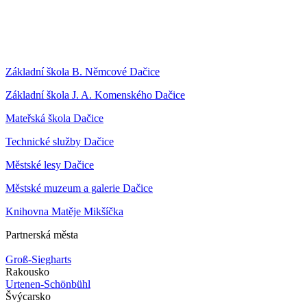
Základní škola B. Němcové Dačice
Základní škola J. A. Komenského Dačice
Mateřská škola Dačice
Technické služby Dačice
Městské lesy Dačice
Městské muzeum a galerie Dačice
Knihovna Matěje Mikšíčka
Partnerská města
Groß-Siegharts
Rakousko
Urtenen-Schönbühl
Švýcarsko