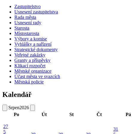
Zastupitelstvo
Usnesení zastupitelstva
Rada města
Usnesení rady
Starosta
Místostarosta
Výbory a komise
Vyhlášky a nařízení
Strategické dokumenty
Veřejné zakázky
Granty a příspěvky
Klikací rozpočet
Městské organizace
Účast města ve svazcích
Městská policie
Kalendář
Srpen
2026
Po
Út
St
Čt
Pá
27
31
5