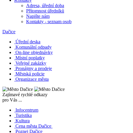
Kontakty
Adresa, úřední doba
Přítomnost úředníků
Napište nám
Kontakty - seznam osob
Dačice
Úřední deska
Komunální odpady
On-line objednávky
Místní poplatky
Veřejné zakázky
Pronájmy a prodeje
Městská policie
Organizace města
Zajímavé rychlé odkazy
pro Vás ...
Infocentrum
Turistika
Kultura
Cena města Dačice
Poznej Dačice