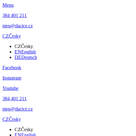
Menu
384 401 211
meu@dacice.cz
CZ
Česky
CZ
Česky
EN
English
DE
Deutsch
Facebook
Instagram
Youtube
384 401 211
meu@dacice.cz
CZ
Česky
CZ
Česky
EN
English