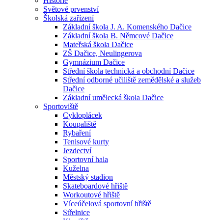
Historie
Světové prvenství
Školská zařízení
Základní škola J. A. Komenského Dačice
Základní škola B. Němcové Dačice
Mateřská škola Dačice
ZŠ Dačice, Neulingerova
Gymnázium Dačice
Střední škola technická a obchodní Dačice
Střední odborné učiliště zemědělské a služeb
Dačice
Základní umělecká škola Dačice
Sportoviště
Cykloplácek
Koupaliště
Rybaření
Tenisové kurty
Jezdectví
Sportovní hala
Kuželna
Městský stadion
Skateboardové hřiště
Workoutové hřiště
Víceúčelová sportovní hřiště
Střelnice