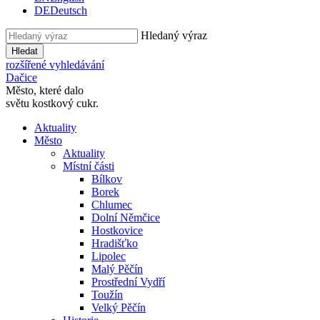
DE
Deutsch
Hledaný výraz
Hledat
rozšířené vyhledávání
Dačice
Město, které dalo
světu kostkový cukr.
Aktuality
Město
Aktuality
Místní části
Bílkov
Borek
Chlumec
Dolní Němčice
Hostkovice
Hradišťko
Lipolec
Malý Pěčín
Prostřední Vydří
Toužín
Velký Pěčín