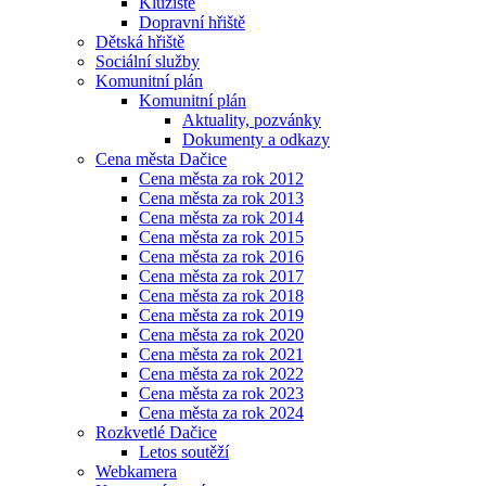
Kluziště
Dopravní hřiště
Dětská hřiště
Sociální služby
Komunitní plán
Komunitní plán
Aktuality, pozvánky
Dokumenty a odkazy
Cena města Dačice
Cena města za rok 2012
Cena města za rok 2013
Cena města za rok 2014
Cena města za rok 2015
Cena města za rok 2016
Cena města za rok 2017
Cena města za rok 2018
Cena města za rok 2019
Cena města za rok 2020
Cena města za rok 2021
Cena města za rok 2022
Cena města za rok 2023
Cena města za rok 2024
Rozkvetlé Dačice
Letos soutěží
Webkamera