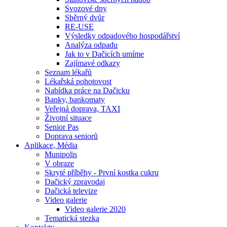
Svozové dny
Sběrný dvůr
RE-USE
Výsledky odpadového hospodářství
Analýza odpadu
Jak to v Dačicích umíme
Zajímavé odkazy
Seznam lékařů
Lékařská pohotovost
Nabídka práce na Dačicku
Banky, bankomaty
Veřejná doprava, TAXI
Životní situace
Senior Pas
Doprava seniorů
Aplikace, Média
Munipolis
V obraze
Skryté příběhy - První kostka cukru
Dačický zpravodaj
Dačická televize
Video galerie
Video galerie 2020
Tematická stezka