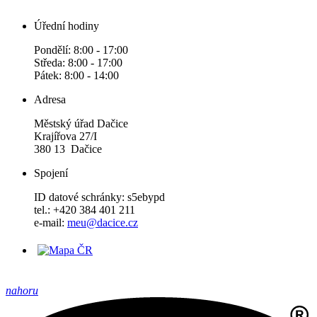
Úřední hodiny
Pondělí: 8:00 - 17:00
Středa: 8:00 - 17:00
Pátek: 8:00 - 14:00
Adresa
Městský úřad Dačice
Krajířova 27/I
380 13 Dačice
Spojení
ID datové schránky: s5ebypd
tel.: +420 384 401 211
e-mail:
meu@dacice.cz
nahoru