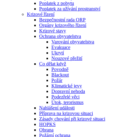
Poplatek z pobytu
Poplatek za užívání prostranství
Krizové řízení
Bezpečnostní rada ORP
Orgány krizového řízení
Krizové stavy
Ochrana obyvatelstva
Varování obyvatelstva
Evakuace
Ukrytí
Nouzové přežití
Co dělat když
Povodně
Blackout
Požár
Klimatické jevy
Dopravní nehoda
Podezřelé věci
Útok, terorismus
Nahlášení události
Příprava na krizovou situaci
Zásady chování při krizové situaci
HOPKS
Obrana
Požární ochrana