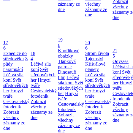
Zobrazit
záznamy ze
všechny
všechny
dne
záznamy ze
záznamy z
dne
dne
19
17
20
6
6
6
Knoflíkové
21
Expedice do
18
Strom života
obrázky
5
středověku
Z
4
Tajemství
Tlapková
Odyssea
půdy
Léčivá síla
Křišťálové
patrola:
Léčivá síla
harampádí
koní
Svět
planety
Dinosauří
koní
Svět
Léčivá síla
středověkých
Léčivá síla
film
Léčivá
středověk
koní
Svět
her
Hmyzí
koní
Svět
síla koní
Svět
her
Hmyzí
středověkých
tváře
středověkých
středověkých
tváře
her
Hmyzí
Cestovatelský
her
Hmyzí
her
Hmyzí
Cestovatel
tváře
fotodeník
tváře
tváře
fotodeník
Cestovatelský
Zobrazit
Cestovatelský
Cestovatelský
Zobrazit
fotodeník
všechny
fotodeník
fotodeník
všechny
Zobrazit
záznamy ze
Zobrazit
Zobrazit
záznamy z
všechny
dne
všechny
všechny
dne
záznamy ze
záznamy ze
záznamy ze
dne
dne
dne