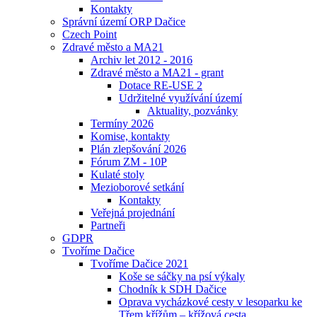
Kontakty
Správní území ORP Dačice
Czech Point
Zdravé město a MA21
Archiv let 2012 - 2016
Zdravé město a MA21 - grant
Dotace RE-USE 2
Udržitelné využívání území
Aktuality, pozvánky
Termíny 2026
Komise, kontakty
Plán zlepšování 2026
Fórum ZM - 10P
Kulaté stoly
Mezioborové setkání
Kontakty
Veřejná projednání
Partneři
GDPR
Tvoříme Dačice
Tvoříme Dačice 2021
Koše se sáčky na psí výkaly
Chodník k SDH Dačice
Oprava vycházkové cesty v lesoparku ke
Třem křížům – křížová cesta