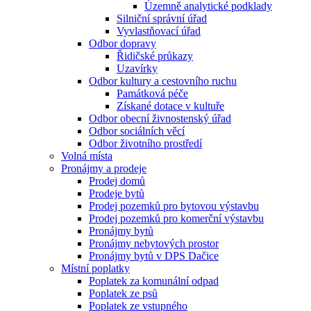
Územně analytické podklady
Silniční správní úřad
Vyvlastňovací úřad
Odbor dopravy
Řidičské průkazy
Uzavírky
Odbor kultury a cestovního ruchu
Památková péče
Získané dotace v kultuře
Odbor obecní živnostenský úřad
Odbor sociálních věcí
Odbor životního prostředí
Volná místa
Pronájmy a prodeje
Prodej domů
Prodeje bytů
Prodej pozemků pro bytovou výstavbu
Prodej pozemků pro komerční výstavbu
Pronájmy bytů
Pronájmy nebytových prostor
Pronájmy bytů v DPS Dačice
Místní poplatky
Poplatek za komunální odpad
Poplatek ze psů
Poplatek ze vstupného