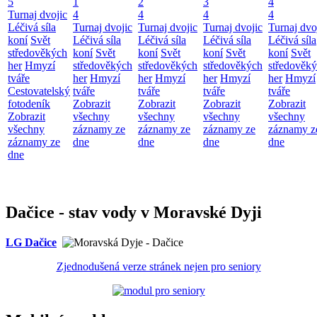
5
1
2
3
4
Turnaj dvojic
4
4
4
4
Léčivá síla
Turnaj dvojic
Turnaj dvojic
Turnaj dvojic
Turnaj dvo
koní
Svět
Léčivá síla
Léčivá síla
Léčivá síla
Léčivá síla
středověkých
koní
Svět
koní
Svět
koní
Svět
koní
Svět
her
Hmyzí
středověkých
středověkých
středověkých
středověk
tváře
her
Hmyzí
her
Hmyzí
her
Hmyzí
her
Hmyzí
Cestovatelský
tváře
tváře
tváře
tváře
fotodeník
Zobrazit
Zobrazit
Zobrazit
Zobrazit
Zobrazit
všechny
všechny
všechny
všechny
všechny
záznamy ze
záznamy ze
záznamy ze
záznamy z
záznamy ze
dne
dne
dne
dne
dne
Dačice - stav vody v Moravské Dyji
LG Dačice
Zjednodušená verze stránek nejen pro seniory