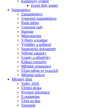
Kamerový systém
Zorné úhly kamer
Samospráva
Zastupitelstvo
Usnesení zastupitelstva
Rada města
Usnesení rady
Starosta
Místostarosta
Výbory a komise
Vyhlášky a nařízení
Strategické dokumenty
Veřejné zakázky
Granty a příspěvky
Klikací rozpočet
Městské organizace
Účast města ve svazcích
Městská policie
Městský úřad
Volby 2026
Úřední deska
Povinné informace
E-podatelna
Úřad on-line
Tajemník