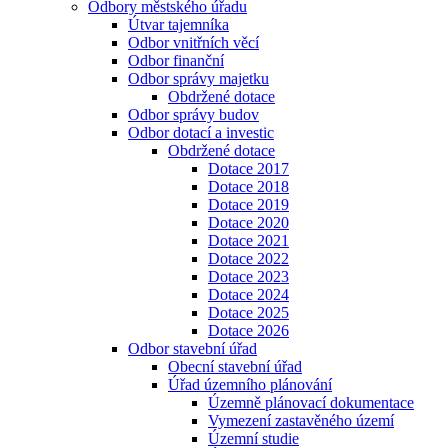
Odbory městského úřadu
Útvar tajemníka
Odbor vnitřních věcí
Odbor finanční
Odbor správy majetku
Obdržené dotace
Odbor správy budov
Odbor dotací a investic
Obdržené dotace
Dotace 2017
Dotace 2018
Dotace 2019
Dotace 2020
Dotace 2021
Dotace 2022
Dotace 2023
Dotace 2024
Dotace 2025
Dotace 2026
Odbor stavební úřad
Obecní stavební úřad
Úřad územního plánování
Územně plánovací dokumentace
Vymezení zastavěného území
Územní studie