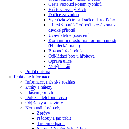
Cesta vedoucí kolem rybníků
Hřiště Červený Vrch
Dačice za vodou
Vycházková trasa Dačice–Hradišťko
„ Jurský parčík“ odpočinková zóna v
divoké přírodě
Uzavíratelné posezení
Komunitní prostor na horním náměstí
(Hradecká brána)
Bosonohý chodník
Odkládací box u hřbitova
Oprava ulice
Motýlí stráň
Portál občana
Praktické informace
Informace, městský rozhlas
Ztráty a nálezy
Hlášení poruch
Důležitá telefonní čísla
Objížďky a uzavírky
Komunální odpady
Zprávy
Nádoby a jak třídit
Třídění odpadů
Stanoviště sběrných nádob