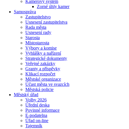
Kamerový systém
Zorné úhly kamer
Samospráva
Zastupitelstvo
Usnesení zastupitelstva
Rada města
Usnesení rady
Starosta
Místostarosta
Výbory a komise
Vyhlášky a nařízení
Strategické dokumenty
Veřejné zakázky
Granty a příspěvky
Klikací rozpočet
Městské organizace
Účast města ve svazcích
Městská policie
Městský úřad
Volby 2026
Úřední deska
Povinné informace
E-podatelna
Úřad on-line
Tajemník