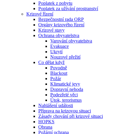
Poplatek z pobytu
Poplatek za užívání prostranství
Krizové řízení
Bezpečnostní rada ORP
Orgány krizového řízení
Krizové stavy
Ochrana obyvatelstva
Varování obyvatelstva
Evakuace
Ukrytí
Nouzové přežití
Co dělat když
Povodně
Blackout
Požár
Klimatické jevy
Dopravní nehoda
Podezřelé věci
Útok, terorismus
Nahlášení události
Příprava na krizovou situaci
Zásady chování při krizové situaci
HOPKS
Obrana
Požární ochrana