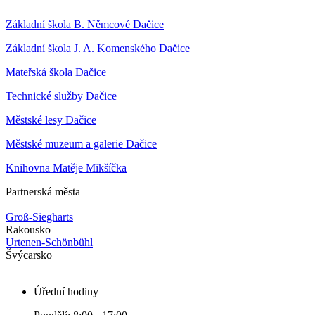
Základní škola B. Němcové Dačice
Základní škola J. A. Komenského Dačice
Mateřská škola Dačice
Technické služby Dačice
Městské lesy Dačice
Městské muzeum a galerie Dačice
Knihovna Matěje Mikšíčka
Partnerská města
Groß-Siegharts
Rakousko
Urtenen-Schönbühl
Švýcarsko
Úřední hodiny