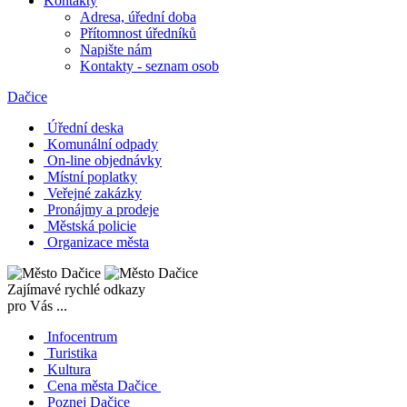
Kontakty
Adresa, úřední doba
Přítomnost úředníků
Napište nám
Kontakty - seznam osob
Dačice
Úřední deska
Komunální odpady
On-line objednávky
Místní poplatky
Veřejné zakázky
Pronájmy a prodeje
Městská policie
Organizace města
Zajímavé rychlé odkazy
pro Vás ...
Infocentrum
Turistika
Kultura
Cena města Dačice
Poznej Dačice