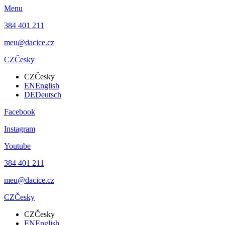
Menu
384 401 211
meu@dacice.cz
CZ
Česky
CZ
Česky
EN
English
DE
Deutsch
Facebook
Instagram
Youtube
384 401 211
meu@dacice.cz
CZ
Česky
CZ
Česky
EN
English