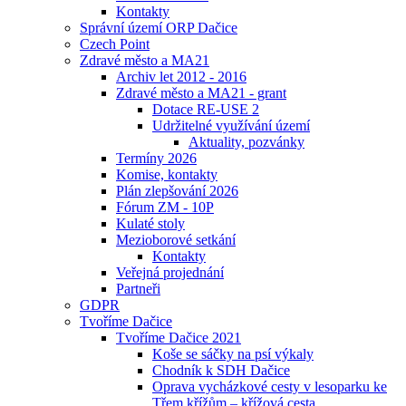
Kontakty
Správní území ORP Dačice
Czech Point
Zdravé město a MA21
Archiv let 2012 - 2016
Zdravé město a MA21 - grant
Dotace RE-USE 2
Udržitelné využívání území
Aktuality, pozvánky
Termíny 2026
Komise, kontakty
Plán zlepšování 2026
Fórum ZM - 10P
Kulaté stoly
Mezioborové setkání
Kontakty
Veřejná projednání
Partneři
GDPR
Tvoříme Dačice
Tvoříme Dačice 2021
Koše se sáčky na psí výkaly
Chodník k SDH Dačice
Oprava vycházkové cesty v lesoparku ke
Třem křížům – křížová cesta