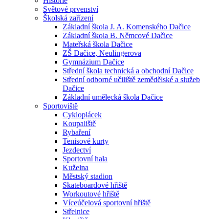
Historie
Světové prvenství
Školská zařízení
Základní škola J. A. Komenského Dačice
Základní škola B. Němcové Dačice
Mateřská škola Dačice
ZŠ Dačice, Neulingerova
Gymnázium Dačice
Střední škola technická a obchodní Dačice
Střední odborné učiliště zemědělské a služeb
Dačice
Základní umělecká škola Dačice
Sportoviště
Cykloplácek
Koupaliště
Rybaření
Tenisové kurty
Jezdectví
Sportovní hala
Kuželna
Městský stadion
Skateboardové hřiště
Workoutové hřiště
Víceúčelová sportovní hřiště
Střelnice