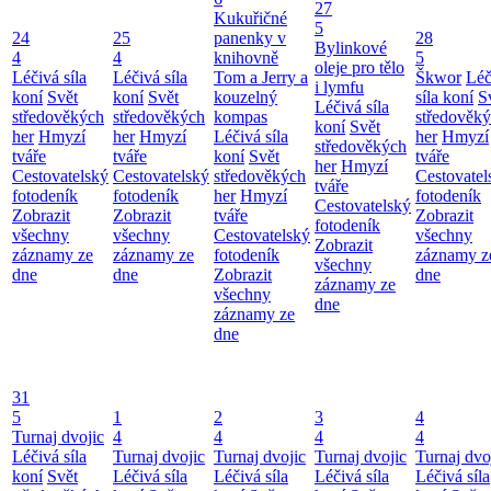
27
Kukuřičné
5
24
25
panenky v
28
Bylinkové
4
4
knihovně
5
oleje pro tělo
Léčivá síla
Léčivá síla
Tom a Jerry a
Škwor
Léč
i lymfu
koní
Svět
koní
Svět
kouzelný
síla koní
S
Léčivá síla
středověkých
středověkých
kompas
středověk
koní
Svět
her
Hmyzí
her
Hmyzí
Léčivá síla
her
Hmyzí
středověkých
tváře
tváře
koní
Svět
tváře
her
Hmyzí
Cestovatelský
Cestovatelský
středověkých
Cestovatel
tváře
fotodeník
fotodeník
her
Hmyzí
fotodeník
Cestovatelský
Zobrazit
Zobrazit
tváře
Zobrazit
fotodeník
všechny
všechny
Cestovatelský
všechny
Zobrazit
záznamy ze
záznamy ze
fotodeník
záznamy z
všechny
dne
dne
Zobrazit
dne
záznamy ze
všechny
dne
záznamy ze
dne
31
5
1
2
3
4
Turnaj dvojic
4
4
4
4
Léčivá síla
Turnaj dvojic
Turnaj dvojic
Turnaj dvojic
Turnaj dvo
koní
Svět
Léčivá síla
Léčivá síla
Léčivá síla
Léčivá síla