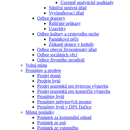
Územně analytické podklady
Silniční správní úřad
Vyvlastňovací úřad
Odbor dopravy
Řidičské průkazy
Uzavírky
Odbor kultury a cestovního ruchu
Památková péče
Získané dotace v kultuře
Odbor obecní živnostenský úřad
Odbor sociálních věcí
Odbor životního prostředí
Volná místa
Pronájmy a prodeje
Prodej domů
Prodeje bytů
Prodej pozemků pro bytovou výstavbu
Prodej pozemků pro komerční výstavbu
Pronájmy bytů
Pronájmy nebytových prostor
Pronájmy bytů v DPS Dačice
Místní poplatky
Poplatek za komunální odpad
Poplatek ze psů
Poplatek ze vstupného