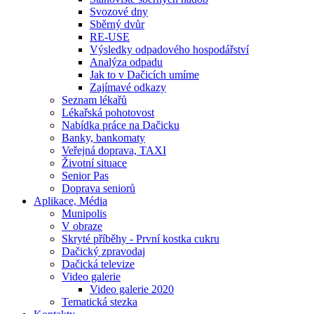
Svozové dny
Sběrný dvůr
RE-USE
Výsledky odpadového hospodářství
Analýza odpadu
Jak to v Dačicích umíme
Zajímavé odkazy
Seznam lékařů
Lékařská pohotovost
Nabídka práce na Dačicku
Banky, bankomaty
Veřejná doprava, TAXI
Životní situace
Senior Pas
Doprava seniorů
Aplikace, Média
Munipolis
V obraze
Skryté příběhy - První kostka cukru
Dačický zpravodaj
Dačická televize
Video galerie
Video galerie 2020
Tematická stezka