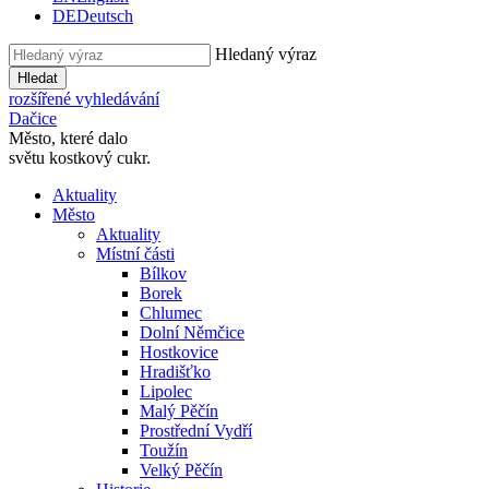
DE
Deutsch
Hledaný výraz
Hledat
rozšířené vyhledávání
Dačice
Město, které dalo
světu kostkový cukr.
Aktuality
Město
Aktuality
Místní části
Bílkov
Borek
Chlumec
Dolní Němčice
Hostkovice
Hradišťko
Lipolec
Malý Pěčín
Prostřední Vydří
Toužín
Velký Pěčín