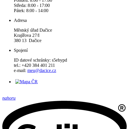
Pondělí: 8:00 - 17:00
Středa: 8:00 - 17:00
Pátek: 8:00 - 14:00
Adresa
Městský úřad Dačice
Krajířova 27/I
380 13 Dačice
Spojení
ID datové schránky: s5ebypd
tel.: +420 384 401 211
e-mail:
meu@dacice.cz
nahoru