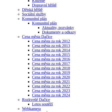
Kluziště
Dopravní hřiště
Dětská hřiště
Sociální služby
Komunitní plán
Komunitní plán
Aktuality, pozvánky
Dokumenty a odkazy
Cena města Dačice
Cena města za rok 2012
Cena města za rok 2013
Cena města za rok 2014
Cena města za rok 2015
Cena města za rok 2016
Cena města za rok 2017
Cena města za rok 2018
Cena města za rok 2019
Cena města za rok 2020
Cena města za rok 2021
Cena města za rok 2022
Cena města za rok 2023
Cena města za rok 2024
Rozkvetlé Dačice
Letos soutěží
Webkamera