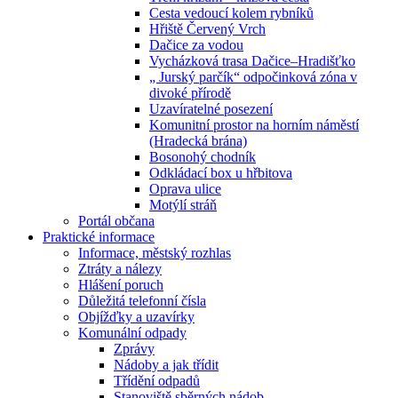
Cesta vedoucí kolem rybníků
Hřiště Červený Vrch
Dačice za vodou
Vycházková trasa Dačice–Hradišťko
„ Jurský parčík“ odpočinková zóna v
divoké přírodě
Uzavíratelné posezení
Komunitní prostor na horním náměstí
(Hradecká brána)
Bosonohý chodník
Odkládací box u hřbitova
Oprava ulice
Motýlí stráň
Portál občana
Praktické informace
Informace, městský rozhlas
Ztráty a nálezy
Hlášení poruch
Důležitá telefonní čísla
Objížďky a uzavírky
Komunální odpady
Zprávy
Nádoby a jak třídit
Třídění odpadů
Stanoviště sběrných nádob