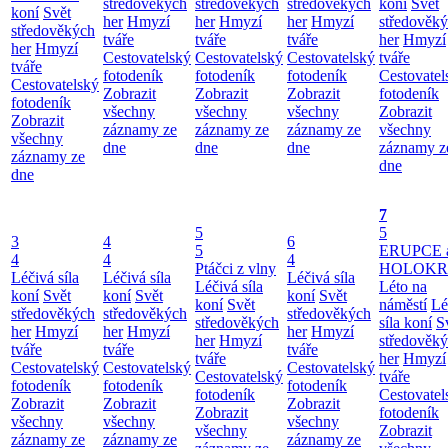
středověkých
středověkých
středověkých
koní
Svět
koní
Svět
her
Hmyzí
her
Hmyzí
her
Hmyzí
středověk
středověkých
tváře
tváře
tváře
her
Hmyzí
her
Hmyzí
Cestovatelský
Cestovatelský
Cestovatelský
tváře
tváře
fotodeník
fotodeník
fotodeník
Cestovatel
Cestovatelský
Zobrazit
Zobrazit
Zobrazit
fotodeník
fotodeník
všechny
všechny
všechny
Zobrazit
Zobrazit
záznamy ze
záznamy ze
záznamy ze
všechny
všechny
dne
dne
dne
záznamy z
záznamy ze
dne
dne
7
5
5
3
4
6
5
ERUPCE 
4
4
4
Ptáčci z vlny
HOLOKRC
Léčivá síla
Léčivá síla
Léčivá síla
Léčivá síla
Léto na
koní
Svět
koní
Svět
koní
Svět
koní
Svět
náměstí
Lé
středověkých
středověkých
středověkých
středověkých
síla koní
S
her
Hmyzí
her
Hmyzí
her
Hmyzí
her
Hmyzí
středověk
tváře
tváře
tváře
tváře
her
Hmyzí
Cestovatelský
Cestovatelský
Cestovatelský
Cestovatelský
tváře
fotodeník
fotodeník
fotodeník
fotodeník
Cestovatel
Zobrazit
Zobrazit
Zobrazit
Zobrazit
fotodeník
všechny
všechny
všechny
všechny
Zobrazit
záznamy ze
záznamy ze
záznamy ze