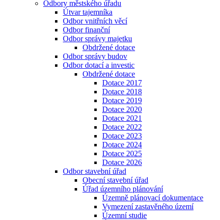
Odbory městského úřadu
Útvar tajemníka
Odbor vnitřních věcí
Odbor finanční
Odbor správy majetku
Obdržené dotace
Odbor správy budov
Odbor dotací a investic
Obdržené dotace
Dotace 2017
Dotace 2018
Dotace 2019
Dotace 2020
Dotace 2021
Dotace 2022
Dotace 2023
Dotace 2024
Dotace 2025
Dotace 2026
Odbor stavební úřad
Obecní stavební úřad
Úřad územního plánování
Územně plánovací dokumentace
Vymezení zastavěného území
Územní studie