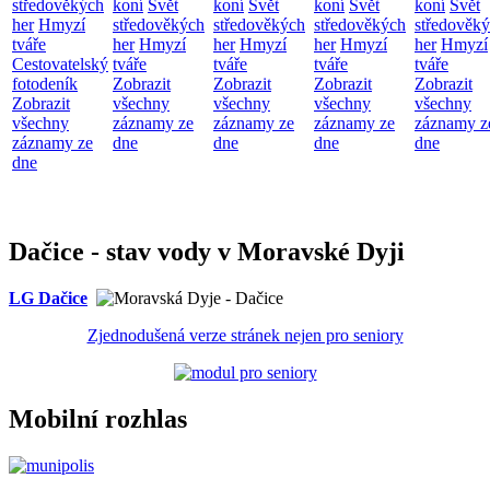
středověkých
koní
Svět
koní
Svět
koní
Svět
koní
Svět
her
Hmyzí
středověkých
středověkých
středověkých
středověk
tváře
her
Hmyzí
her
Hmyzí
her
Hmyzí
her
Hmyzí
Cestovatelský
tváře
tváře
tváře
tváře
fotodeník
Zobrazit
Zobrazit
Zobrazit
Zobrazit
Zobrazit
všechny
všechny
všechny
všechny
všechny
záznamy ze
záznamy ze
záznamy ze
záznamy z
záznamy ze
dne
dne
dne
dne
dne
Dačice - stav vody v Moravské Dyji
LG Dačice
Zjednodušená verze stránek nejen pro seniory
Mobilní rozhlas