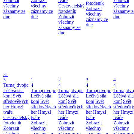
Zobrazit
Zobrazit
tváře
Zobrazit
fotodeník
všechny
všechny
Cestovatelský
všechny
Zobrazit
záznamy ze
záznamy ze
fotodeník
záznamy z
všechny
dne
dne
Zobrazit
dne
záznamy ze
všechny
dne
záznamy ze
dne
31
5
1
2
3
4
Turnaj dvojic
4
4
4
4
Léčivá síla
Turnaj dvojic
Turnaj dvojic
Turnaj dvojic
Turnaj dvo
koní
Svět
Léčivá síla
Léčivá síla
Léčivá síla
Léčivá síla
středověkých
koní
Svět
koní
Svět
koní
Svět
koní
Svět
her
Hmyzí
středověkých
středověkých
středověkých
středověk
tváře
her
Hmyzí
her
Hmyzí
her
Hmyzí
her
Hmyzí
Cestovatelský
tváře
tváře
tváře
tváře
fotodeník
Zobrazit
Zobrazit
Zobrazit
Zobrazit
Zobrazit
všechny
všechny
všechny
všechny
všechny
záznamy ze
záznamy ze
záznamy ze
záznamy z