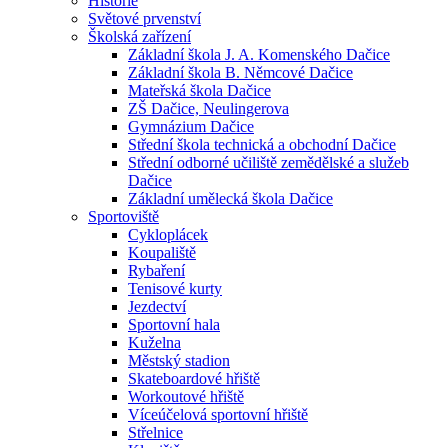
Historie
Světové prvenství
Školská zařízení
Základní škola J. A. Komenského Dačice
Základní škola B. Němcové Dačice
Mateřská škola Dačice
ZŠ Dačice, Neulingerova
Gymnázium Dačice
Střední škola technická a obchodní Dačice
Střední odborné učiliště zemědělské a služeb
Dačice
Základní umělecká škola Dačice
Sportoviště
Cykloplácek
Koupaliště
Rybaření
Tenisové kurty
Jezdectví
Sportovní hala
Kuželna
Městský stadion
Skateboardové hřiště
Workoutové hřiště
Víceúčelová sportovní hřiště
Střelnice