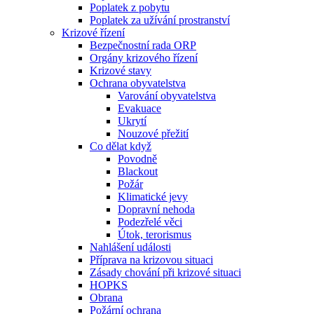
Poplatek z pobytu
Poplatek za užívání prostranství
Krizové řízení
Bezpečnostní rada ORP
Orgány krizového řízení
Krizové stavy
Ochrana obyvatelstva
Varování obyvatelstva
Evakuace
Ukrytí
Nouzové přežití
Co dělat když
Povodně
Blackout
Požár
Klimatické jevy
Dopravní nehoda
Podezřelé věci
Útok, terorismus
Nahlášení události
Příprava na krizovou situaci
Zásady chování při krizové situaci
HOPKS
Obrana
Požární ochrana