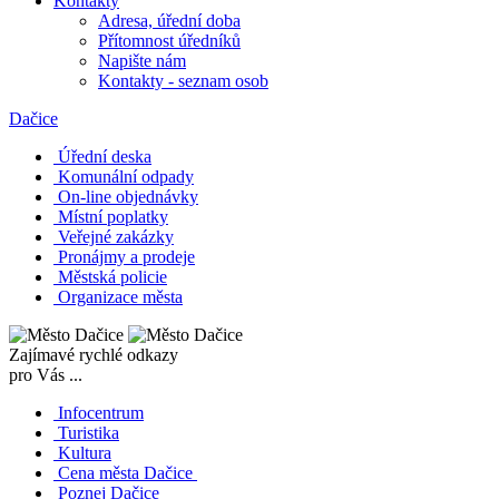
Kontakty
Adresa, úřední doba
Přítomnost úředníků
Napište nám
Kontakty - seznam osob
Dačice
Úřední deska
Komunální odpady
On-line objednávky
Místní poplatky
Veřejné zakázky
Pronájmy a prodeje
Městská policie
Organizace města
Zajímavé rychlé odkazy
pro Vás ...
Infocentrum
Turistika
Kultura
Cena města Dačice
Poznej Dačice