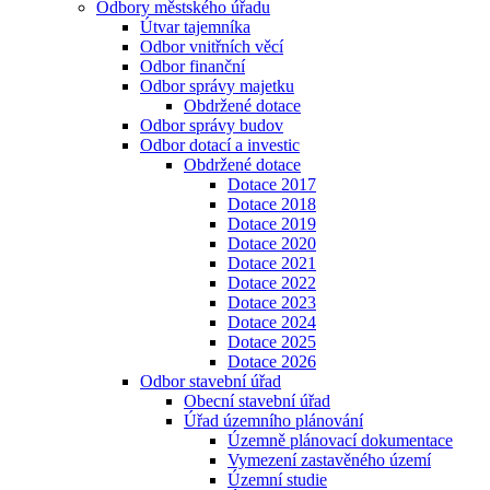
Odbory městského úřadu
Útvar tajemníka
Odbor vnitřních věcí
Odbor finanční
Odbor správy majetku
Obdržené dotace
Odbor správy budov
Odbor dotací a investic
Obdržené dotace
Dotace 2017
Dotace 2018
Dotace 2019
Dotace 2020
Dotace 2021
Dotace 2022
Dotace 2023
Dotace 2024
Dotace 2025
Dotace 2026
Odbor stavební úřad
Obecní stavební úřad
Úřad územního plánování
Územně plánovací dokumentace
Vymezení zastavěného území
Územní studie