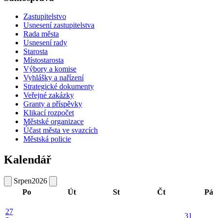
Zastupitelstvo
Usnesení zastupitelstva
Rada města
Usnesení rady
Starosta
Místostarosta
Výbory a komise
Vyhlášky a nařízení
Strategické dokumenty
Veřejné zakázky
Granty a příspěvky
Klikací rozpočet
Městské organizace
Účast města ve svazcích
Městská policie
Kalendář
Srpen
2026
Po
Út
St
Čt
Pá
27
31