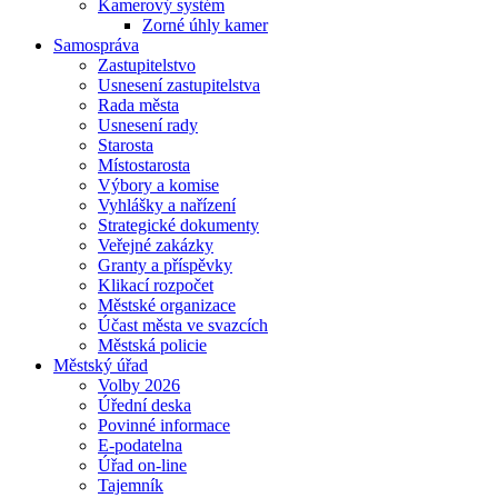
Kamerový systém
Zorné úhly kamer
Samospráva
Zastupitelstvo
Usnesení zastupitelstva
Rada města
Usnesení rady
Starosta
Místostarosta
Výbory a komise
Vyhlášky a nařízení
Strategické dokumenty
Veřejné zakázky
Granty a příspěvky
Klikací rozpočet
Městské organizace
Účast města ve svazcích
Městská policie
Městský úřad
Volby 2026
Úřední deska
Povinné informace
E-podatelna
Úřad on-line
Tajemník