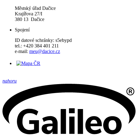
Městský úřad Dačice
Krajířova 27/I
380 13 Dačice
Spojení
ID datové schránky: s5ebypd
tel.: +420 384 401 211
e-mail:
meu@dacice.cz
nahoru