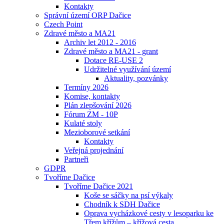
Kontakty
Správní území ORP Dačice
Czech Point
Zdravé město a MA21
Archiv let 2012 - 2016
Zdravé město a MA21 - grant
Dotace RE-USE 2
Udržitelné využívání území
Aktuality, pozvánky
Termíny 2026
Komise, kontakty
Plán zlepšování 2026
Fórum ZM - 10P
Kulaté stoly
Mezioborové setkání
Kontakty
Veřejná projednání
Partneři
GDPR
Tvoříme Dačice
Tvoříme Dačice 2021
Koše se sáčky na psí výkaly
Chodník k SDH Dačice
Oprava vycházkové cesty v lesoparku ke
Třem křížům – křížová cesta