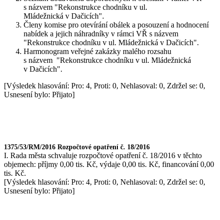
s názvem "Rekonstrukce chodníku v ul.
Mládežnická v Dačicích".
Členy komise pro otevírání obálek a posouzení a hodnocení
nabídek a jejich náhradníky v rámci VŘ s názvem
"Rekonstrukce chodníku v ul. Mládežnická v Dačicích".
Harmonogram veřejné zakázky malého rozsahu
s názvem "Rekonstrukce chodníku v ul. Mládežnická
v Dačicích".
[Výsledek hlasování: Pro: 4, Proti: 0, Nehlasoval: 0, Zdržel se: 0,
Usnesení bylo: Přijato]
1375/53/RM/2016 Rozpočtové opatření č. 18/2016
I. Rada města schvaluje rozpočtové opatření č. 18/2016 v těchto
objemech: příjmy 0,00 tis. Kč, výdaje 0,00 tis. Kč, financování 0,00
tis. Kč.
[Výsledek hlasování: Pro: 4, Proti: 0, Nehlasoval: 0, Zdržel se: 0,
Usnesení bylo: Přijato]