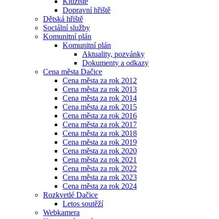
Kluziště
Dopravní hřiště
Dětská hřiště
Sociální služby
Komunitní plán
Komunitní plán
Aktuality, pozvánky
Dokumenty a odkazy
Cena města Dačice
Cena města za rok 2012
Cena města za rok 2013
Cena města za rok 2014
Cena města za rok 2015
Cena města za rok 2016
Cena města za rok 2017
Cena města za rok 2018
Cena města za rok 2019
Cena města za rok 2020
Cena města za rok 2021
Cena města za rok 2022
Cena města za rok 2023
Cena města za rok 2024
Rozkvetlé Dačice
Letos soutěží
Webkamera