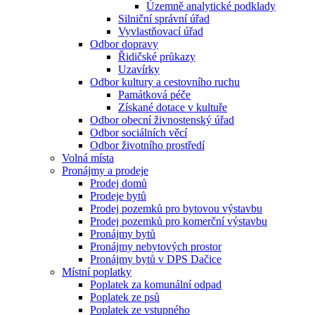
Územně analytické podklady
Silniční správní úřad
Vyvlastňovací úřad
Odbor dopravy
Řidičské průkazy
Uzavírky
Odbor kultury a cestovního ruchu
Památková péče
Získané dotace v kultuře
Odbor obecní živnostenský úřad
Odbor sociálních věcí
Odbor životního prostředí
Volná místa
Pronájmy a prodeje
Prodej domů
Prodeje bytů
Prodej pozemků pro bytovou výstavbu
Prodej pozemků pro komerční výstavbu
Pronájmy bytů
Pronájmy nebytových prostor
Pronájmy bytů v DPS Dačice
Místní poplatky
Poplatek za komunální odpad
Poplatek ze psů
Poplatek ze vstupného