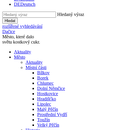
DE
Deutsch
Hledaný výraz
Hledat
rozšířené vyhledávání
Dačice
Město, které dalo
světu kostkový cukr.
Aktuality
Město
Aktuality
Místní části
Bílkov
Borek
Chlumec
Dolní Němčice
Hostkovice
Hradišťko
Lipolec
Malý Pěčín
Prostřední Vydří
Toužín
Velký Pěčín