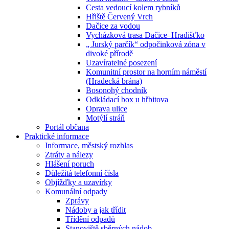
Cesta vedoucí kolem rybníků
Hřiště Červený Vrch
Dačice za vodou
Vycházková trasa Dačice–Hradišťko
„ Jurský parčík“ odpočinková zóna v
divoké přírodě
Uzavíratelné posezení
Komunitní prostor na horním náměstí
(Hradecká brána)
Bosonohý chodník
Odkládací box u hřbitova
Oprava ulice
Motýlí stráň
Portál občana
Praktické informace
Informace, městský rozhlas
Ztráty a nálezy
Hlášení poruch
Důležitá telefonní čísla
Objížďky a uzavírky
Komunální odpady
Zprávy
Nádoby a jak třídit
Třídění odpadů
Stanoviště sběrných nádob