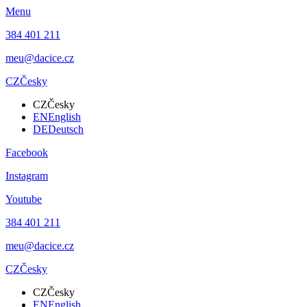
Menu
384 401 211
meu@dacice.cz
CZ
Česky
CZ
Česky
EN
English
DE
Deutsch
Facebook
Instagram
Youtube
384 401 211
meu@dacice.cz
CZ
Česky
CZ
Česky
EN
English