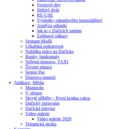
Svozové dny
Sběrný dvůr
RE-USE
Výsledky odpadového hospodářství
Analýza odpadu
Jak to v Dačicích umíme
Zajímavé odkazy
Seznam lékařů
Lékařská pohotovost
Nabídka práce na Dačicku
Banky, bankomaty
Veřejná doprava, TAXI
Životní situace
Senior Pas
Doprava seniorů
Aplikace, Média
Munipolis
V obraze
Skryté příběhy - První kostka cukru
Dačický zpravodaj
Dačická televize
Video galerie
Video galerie 2020
Tematická stezka