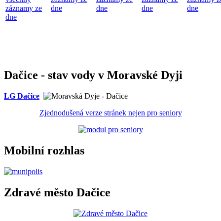
záznamy ze
dne
dne
dne
dne
dne
Dačice - stav vody v Moravské Dyji
LG Dačice
Zjednodušená verze stránek nejen pro seniory
Mobilní rozhlas
Zdravé město Dačice