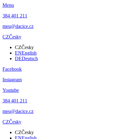
Menu
384 401 211
meu@dacice.cz
CZ
Česky
CZ
Česky
EN
English
DE
Deutsch
Facebook
Instagram
Youtube
384 401 211
meu@dacice.cz
CZ
Česky
CZ
Česky
EN
English