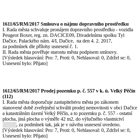
1611/65/RM/2017 Smlouva o nájmu dopravního prostředku
I. Rada města schvaluje pronájem dopravního prostředku - vozidla
Peugeot Boxer, reg. zn. DACICE09, Divadelnímu spolku Tyl
Dačice, Palackého nám. 4/I, Dačice, na den 4. 2. 2017,
za podmínek dle přílohy usnesení č. 1.
II. Rada města pověřuje starostu města podpisem smlouvy.
[Výsledek hlasování: Pro: 7, Proti: 0, Nehlasoval: 0, Zdržel se: 0,
Usnesení bylo: Přijato]
1612/65/RM/2017 Prodej pozemku p. č. 557 v k. ú. Velký Pěčín
(112)
I. Rada města doporučuje zastupitelstvu města po zákonem
stanovené době zveřejnění schválit prodej nemovitosti v obci Dačice
a katastrálním území Velký Pěčín, a to pozemku p. č. 557 - ostatní
plocha, jiná plocha o výměře 42 m2, do výlučného vlastnictví
░░░░, za podmínek tak, jak je v návrhu usnesení uvedeno.
[Výsledek hlasování: Pro: 7, Proti: 0, Nehlasoval: 0, Zdržel se: 0,
Usnesení bylo: Přijato]