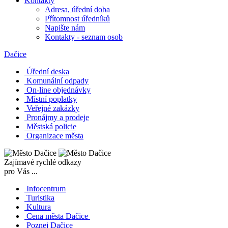
Kontakty
Adresa, úřední doba
Přítomnost úředníků
Napište nám
Kontakty - seznam osob
Dačice
Úřední deska
Komunální odpady
On-line objednávky
Místní poplatky
Veřejné zakázky
Pronájmy a prodeje
Městská policie
Organizace města
Zajímavé rychlé odkazy
pro Vás ...
Infocentrum
Turistika
Kultura
Cena města Dačice
Poznej Dačice