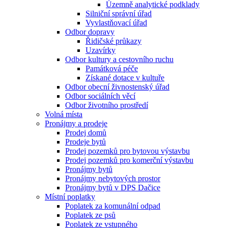
Územně analytické podklady
Silniční správní úřad
Vyvlastňovací úřad
Odbor dopravy
Řidičské průkazy
Uzavírky
Odbor kultury a cestovního ruchu
Památková péče
Získané dotace v kultuře
Odbor obecní živnostenský úřad
Odbor sociálních věcí
Odbor životního prostředí
Volná místa
Pronájmy a prodeje
Prodej domů
Prodeje bytů
Prodej pozemků pro bytovou výstavbu
Prodej pozemků pro komerční výstavbu
Pronájmy bytů
Pronájmy nebytových prostor
Pronájmy bytů v DPS Dačice
Místní poplatky
Poplatek za komunální odpad
Poplatek ze psů
Poplatek ze vstupného