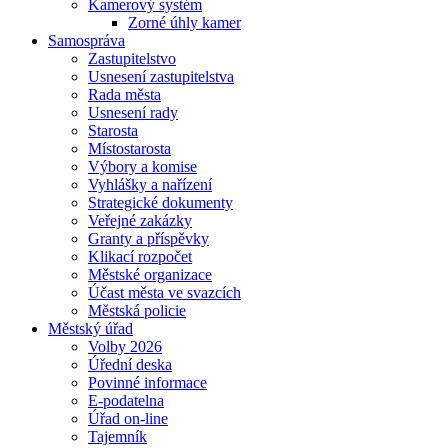
Kamerový systém
Zorné úhly kamer
Samospráva
Zastupitelstvo
Usnesení zastupitelstva
Rada města
Usnesení rady
Starosta
Místostarosta
Výbory a komise
Vyhlášky a nařízení
Strategické dokumenty
Veřejné zakázky
Granty a příspěvky
Klikací rozpočet
Městské organizace
Účast města ve svazcích
Městská policie
Městský úřad
Volby 2026
Úřední deska
Povinné informace
E-podatelna
Úřad on-line
Tajemník