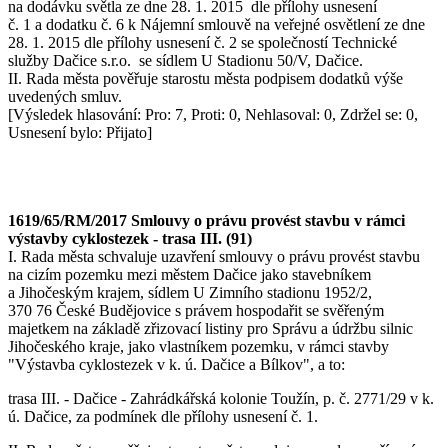
na dodávku světla ze dne 28. 1. 2015 dle přílohy usnesení
č. 1 a dodatku č. 6 k Nájemní smlouvě na veřejné osvětlení ze dne
28. 1. 2015 dle přílohy usnesení č. 2 se společností Technické
služby Dačice s.r.o. se sídlem U Stadionu 50/V, Dačice.
II. Rada města pověřuje starostu města podpisem dodatků výše
uvedených smluv.
[Výsledek hlasování: Pro: 7, Proti: 0, Nehlasoval: 0, Zdržel se: 0,
Usnesení bylo: Přijato]
1619/65/RM/2017 Smlouvy o právu provést stavbu v rámci
výstavby cyklostezek - trasa III. (91)
I. Rada města schvaluje uzavření smlouvy o právu provést stavbu
na cizím pozemku mezi městem Dačice jako stavebníkem
a Jihočeským krajem, sídlem U Zimního stadionu 1952/2,
370 76 České Budějovice s právem hospodařit se svěřeným
majetkem na základě zřizovací listiny pro Správu a údržbu silnic
Jihočeského kraje, jako vlastníkem pozemku, v rámci stavby
"Výstavba cyklostezek v k. ú. Dačice a Bílkov", a to:
trasa III. - Dačice - Zahrádkářská kolonie Toužín, p. č. 2771/29 v k.
ú. Dačice, za podmínek dle přílohy usnesení č. 1.