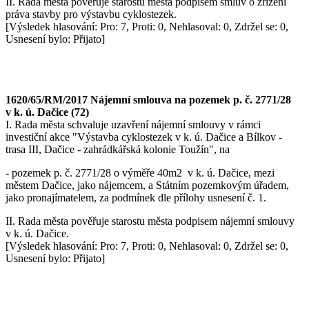
II. Rada města pověřuje starostu města podpisem smluv o zřízení
práva stavby pro výstavbu cyklostezek.
[Výsledek hlasování: Pro: 7, Proti: 0, Nehlasoval: 0, Zdržel se: 0,
Usnesení bylo: Přijato]
1620/65/RM/2017 Nájemní smlouva na pozemek p. č. 2771/28
v k. ú. Dačice (72)
I. Rada města schvaluje uzavření nájemní smlouvy v rámci
investiční akce "Výstavba cyklostezek v k. ú. Dačice a Bílkov -
trasa III, Dačice - zahrádkářská kolonie Toužín", na
- pozemek p. č. 2771/28 o výměře 40m2 v k. ú. Dačice, mezi
městem Dačice, jako nájemcem, a Státním pozemkovým úřadem,
jako pronajímatelem, za podmínek dle přílohy usnesení č. 1.
II. Rada města pověřuje starostu města podpisem nájemní smlouvy
v k. ú. Dačice.
[Výsledek hlasování: Pro: 7, Proti: 0, Nehlasoval: 0, Zdržel se: 0,
Usnesení bylo: Přijato]