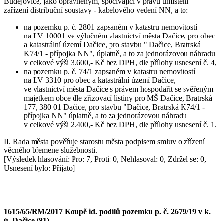
Budějovice, jako oprávněným, spočívající v právu umístění
zařízení distribuční soustavy - kabelového vedení NN, a to:
na pozemku p. č. 2801 zapsaném v katastru nemovitostí
na LV 10001 ve výlučném vlastnictví města Dačice, pro obec
a katastrální území Dačice, pro stavbu " Dačice, Bratrská
K74/1 - přípojka NN", úplatně, a to za jednorázovou náhradu
v celkové výši 3.600,- Kč bez DPH, dle přílohy usnesení č. 4,
na pozemku p. č. 74/1 zapsaném v katastru nemovitostí
na LV 3310 pro obec a katastrální území Dačice,
ve vlastnictví města Dačice s právem hospodařit se svěřeným
majetkem obce dle zřizovací listiny pro MŠ Dačice, Bratrská
177, 380 01 Dačice, pro stavbu "Dačice, Bratrská K74/1 -
přípojka NN" úplatně, a to za jednorázovou náhradu
v celkové výši 2.400,- Kč bez DPH, dle přílohy usnesení č. 1.
II. Rada města pověřuje starostu města podpisem smluv o zřízení
věcného břemene služebnosti.
[Výsledek hlasování: Pro: 7, Proti: 0, Nehlasoval: 0, Zdržel se: 0,
Usnesení bylo: Přijato]
1615/65/RM/2017 Koupě id. podílů pozemku p. č. 2679/19 v k.
ú. Dačice (81)