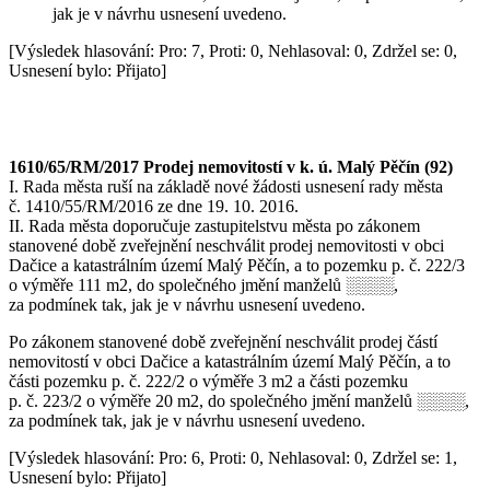
jak je v návrhu usnesení uvedeno.
[Výsledek hlasování: Pro: 7, Proti: 0, Nehlasoval: 0, Zdržel se: 0,
Usnesení bylo: Přijato]
1610/65/RM/2017 Prodej nemovitostí v k. ú. Malý Pěčín (92)
I. Rada města ruší na základě nové žádosti usnesení rady města
č. 1410/55/RM/2016 ze dne 19. 10. 2016.
II. Rada města doporučuje zastupitelstvu města po zákonem
stanovené době zveřejnění neschválit prodej nemovitosti v obci
Dačice a katastrálním území Malý Pěčín, a to pozemku p. č. 222/3
o výměře 111 m2, do společného jmění manželů ░░░░,
za podmínek tak, jak je v návrhu usnesení uvedeno.
Po zákonem stanovené době zveřejnění neschválit prodej částí
nemovitostí v obci Dačice a katastrálním území Malý Pěčín, a to
části pozemku p. č. 222/2 o výměře 3 m2 a části pozemku
p. č. 223/2 o výměře 20 m2, do společného jmění manželů ░░░░,
za podmínek tak, jak je v návrhu usnesení uvedeno.
[Výsledek hlasování: Pro: 6, Proti: 0, Nehlasoval: 0, Zdržel se: 1,
Usnesení bylo: Přijato]