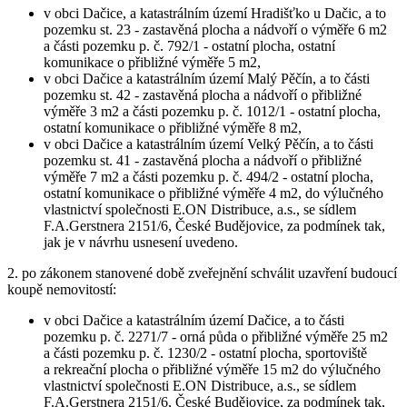
v obci Dačice, a katastrálním území Hradišťko u Dačic, a to
pozemku st. 23 - zastavěná plocha a nádvoří o výměře 6 m2
a části pozemku p. č. 792/1 - ostatní plocha, ostatní
komunikace o přibližné výměře 5 m2,
v obci Dačice a katastrálním území Malý Pěčín, a to části
pozemku st. 42 - zastavěná plocha a nádvoří o přibližné
výměře 3 m2 a části pozemku p. č. 1012/1 - ostatní plocha,
ostatní komunikace o přibližné výměře 8 m2,
v obci Dačice a katastrálním území Velký Pěčín, a to části
pozemku st. 41 - zastavěná plocha a nádvoří o přibližné
výměře 7 m2 a části pozemku p. č. 494/2 - ostatní plocha,
ostatní komunikace o přibližné výměře 4 m2, do výlučného
vlastnictví společnosti E.ON Distribuce, a.s., se sídlem
F.A.Gerstnera 2151/6, České Budějovice, za podmínek tak,
jak je v návrhu usnesení uvedeno.
2. po zákonem stanovené době zveřejnění schválit uzavření budoucí
koupě nemovitostí:
v obci Dačice a katastrálním území Dačice, a to části
pozemku p. č. 2271/7 - orná půda o přibližné výměře 25 m2
a části pozemku p. č. 1230/2 - ostatní plocha, sportoviště
a rekreační plocha o přibližné výměře 15 m2 do výlučného
vlastnictví společnosti E.ON Distribuce, a.s., se sídlem
F.A.Gerstnera 2151/6, České Budějovice, za podmínek tak,