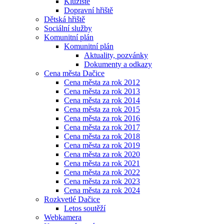
Kluziště
Dopravní hřiště
Dětská hřiště
Sociální služby
Komunitní plán
Komunitní plán
Aktuality, pozvánky
Dokumenty a odkazy
Cena města Dačice
Cena města za rok 2012
Cena města za rok 2013
Cena města za rok 2014
Cena města za rok 2015
Cena města za rok 2016
Cena města za rok 2017
Cena města za rok 2018
Cena města za rok 2019
Cena města za rok 2020
Cena města za rok 2021
Cena města za rok 2022
Cena města za rok 2023
Cena města za rok 2024
Rozkvetlé Dačice
Letos soutěží
Webkamera