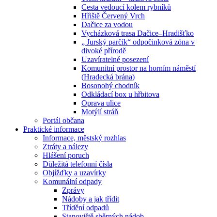
Cesta vedoucí kolem rybníků
Hřiště Červený Vrch
Dačice za vodou
Vycházková trasa Dačice–Hradišťko
„ Jurský parčík“ odpočinková zóna v
divoké přírodě
Uzavíratelné posezení
Komunitní prostor na horním náměstí
(Hradecká brána)
Bosonohý chodník
Odkládací box u hřbitova
Oprava ulice
Motýlí stráň
Portál občana
Praktické informace
Informace, městský rozhlas
Ztráty a nálezy
Hlášení poruch
Důležitá telefonní čísla
Objížďky a uzavírky
Komunální odpady
Zprávy
Nádoby a jak třídit
Třídění odpadů
Stanoviště sběrných nádob