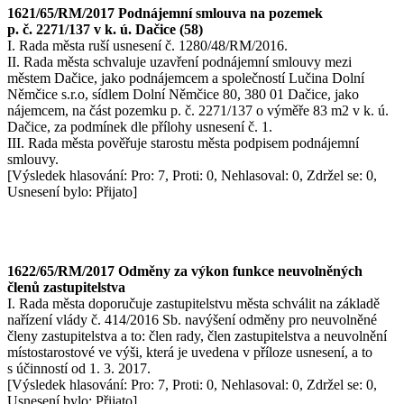
1621/65/RM/2017 Podnájemní smlouva na pozemek
p. č. 2271/137 v k. ú. Dačice (58)
I. Rada města ruší usnesení č. 1280/48/RM/2016.
II. Rada města schvaluje uzavření podnájemní smlouvy mezi
městem Dačice, jako podnájemcem a společností Lučina Dolní
Němčice s.r.o, sídlem Dolní Němčice 80, 380 01 Dačice, jako
nájemcem, na část pozemku p. č. 2271/137 o výměře 83 m2 v k. ú.
Dačice, za podmínek dle přílohy usnesení č. 1.
III. Rada města pověřuje starostu města podpisem podnájemní
smlouvy.
[Výsledek hlasování: Pro: 7, Proti: 0, Nehlasoval: 0, Zdržel se: 0,
Usnesení bylo: Přijato]
1622/65/RM/2017 Odměny za výkon funkce neuvolněných
členů zastupitelstva
I. Rada města doporučuje zastupitelstvu města schválit na základě
nařízení vlády č. 414/2016 Sb. navýšení odměny pro neuvolněné
členy zastupitelstva a to: člen rady, člen zastupitelstva a neuvolnění
místostarostové ve výši, která je uvedena v příloze usnesení, a to
s účinností od 1. 3. 2017.
[Výsledek hlasování: Pro: 7, Proti: 0, Nehlasoval: 0, Zdržel se: 0,
Usnesení bylo: Přijato]