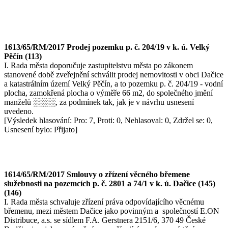
1613/65/RM/2017 Prodej pozemku p. č. 204/19 v k. ú. Velký
Pěčín (113)
I. Rada města doporučuje zastupitelstvu města po zákonem
stanovené době zveřejnění schválit prodej nemovitosti v obci Dačice
a katastrálním území Velký Pěčín, a to pozemku p. č. 204/19 - vodní
plocha, zamokřená plocha o výměře 66 m2, do společného jmění
manželů ░░░░, za podmínek tak, jak je v návrhu usnesení
uvedeno.
[Výsledek hlasování: Pro: 7, Proti: 0, Nehlasoval: 0, Zdržel se: 0,
Usnesení bylo: Přijato]
1614/65/RM/2017 Smlouvy o zřízení věcného břemene
služebnosti na pozemcích p. č. 2801 a 74/1 v k. ú. Dačice (145)
(146)
I. Rada města schvaluje zřízení práva odpovídajícího věcnému
břemenu, mezi městem Dačice jako povinným a společností E.ON
Distribuce, a.s. se sídlem F.A. Gerstnera 2151/6, 370 49 České