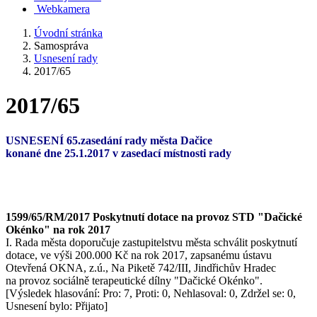
Webkamera
Úvodní stránka
Samospráva
Usnesení rady
2017/65
2017/65
USNESENÍ 65
.zasedání rady města Dačice
konané dne 25.1.2017 v zasedací místnosti rady
1599/65/RM/2017 Poskytnutí dotace na provoz STD "Dačické
Okénko" na rok 2017
I. Rada města doporučuje zastupitelstvu města schválit poskytnutí
dotace, ve výši 200.000 Kč na rok 2017, zapsanému ústavu
Otevřená OKNA, z.ú., Na Piketě 742/III, Jindřichův Hradec
na provoz sociálně terapeutické dílny "Dačické Okénko".
[Výsledek hlasování: Pro: 7, Proti: 0, Nehlasoval: 0, Zdržel se: 0,
Usnesení bylo: Přijato]