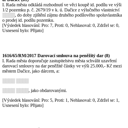
I. Rada města odkládá rozhodnutí ve věci koupě id. podílu ve výši
1/2 pozemku p. č. 2679/19 v k. ú. Dačice z výlučného vlastnictví
░░░░, do doby zjištění zájmu druhého podílového spoluvlastníka
o prodej id. podílu pozemku.
[Výsledek hlasování: Pro: 7, Proti: 0, Nehlasoval: 0, Zdržel se: 0,
Usnesení bylo: Přijato]
1616/65/RM/2017 Darovací smlouva na peněžitý dar (8)
I. Rada města doporučuje zastupitelstvu města schválit uzavření
darovací smlouvy na dar peněžité částky ve výši 25.000,- Kč mezi
městem Dačice, jako dárcem, a:
░░░░ ░░░░
░░░░ ░░░░, jako obdarovanými.
[Výsledek hlasování: Pro: 5, Proti: 1, Nehlasoval: 0, Zdržel se: 1,
Usnesení bylo: Přijato]