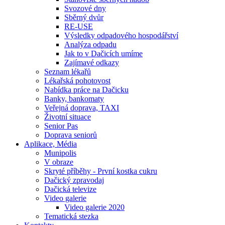
Svozové dny
Sběrný dvůr
RE-USE
Výsledky odpadového hospodářství
Analýza odpadu
Jak to v Dačicích umíme
Zajímavé odkazy
Seznam lékařů
Lékařská pohotovost
Nabídka práce na Dačicku
Banky, bankomaty
Veřejná doprava, TAXI
Životní situace
Senior Pas
Doprava seniorů
Aplikace, Média
Munipolis
V obraze
Skryté příběhy - První kostka cukru
Dačický zpravodaj
Dačická televize
Video galerie
Video galerie 2020
Tematická stezka