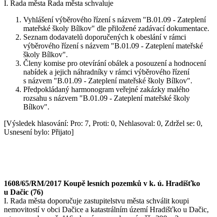
I. Rada města Rada města schvaluje
Vyhlášení výběrového řízení s názvem "B.01.09 - Zateplení
mateřské školy Bílkov" dle přiložené zadávací dokumentace.
Seznam dodavatelů doporučených k obeslání v rámci
výběrového řízení s názvem "B.01.09 - Zateplení mateřské
školy Bílkov".
Členy komise pro otevírání obálek a posouzení a hodnocení
nabídek a jejich náhradníky v rámci výběrového řízení
s názvem "B.01.09 - Zateplení mateřské školy Bílkov".
Předpokládaný harmonogram veřejné zakázky malého
rozsahu s názvem "B.01.09 - Zateplení mateřské školy
Bílkov".
[Výsledek hlasování: Pro: 7, Proti: 0, Nehlasoval: 0, Zdržel se: 0,
Usnesení bylo: Přijato]
1608/65/RM/2017 Koupě lesních pozemků v k. ú. Hradišťko
u Dačic (76)
I. Rada města doporučuje zastupitelstvu města schválit koupi
nemovitostí v obci Dačice a katastrálním území Hradišťko u Dačic,