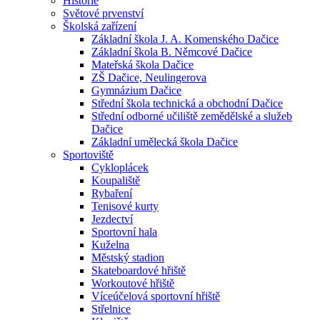
Historie
Světové prvenství
Školská zařízení
Základní škola J. A. Komenského Dačice
Základní škola B. Němcové Dačice
Mateřská škola Dačice
ZŠ Dačice, Neulingerova
Gymnázium Dačice
Střední škola technická a obchodní Dačice
Střední odborné učiliště zemědělské a služeb
Dačice
Základní umělecká škola Dačice
Sportoviště
Cykloplácek
Koupaliště
Rybaření
Tenisové kurty
Jezdectví
Sportovní hala
Kuželna
Městský stadion
Skateboardové hřiště
Workoutové hřiště
Víceúčelová sportovní hřiště
Střelnice