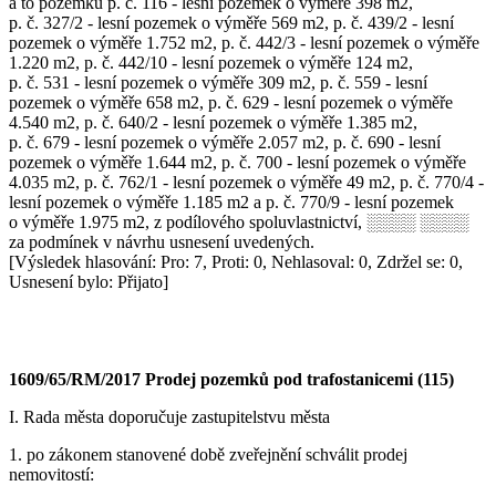
a to pozemku p. č. 116 - lesní pozemek o výměře 398 m2,
p. č. 327/2 - lesní pozemek o výměře 569 m2, p. č. 439/2 - lesní
pozemek o výměře 1.752 m2, p. č. 442/3 - lesní pozemek o výměře
1.220 m2, p. č. 442/10 - lesní pozemek o výměře 124 m2,
p. č. 531 - lesní pozemek o výměře 309 m2, p. č. 559 - lesní
pozemek o výměře 658 m2, p. č. 629 - lesní pozemek o výměře
4.540 m2, p. č. 640/2 - lesní pozemek o výměře 1.385 m2,
p. č. 679 - lesní pozemek o výměře 2.057 m2, p. č. 690 - lesní
pozemek o výměře 1.644 m2, p. č. 700 - lesní pozemek o výměře
4.035 m2, p. č. 762/1 - lesní pozemek o výměře 49 m2, p. č. 770/4 -
lesní pozemek o výměře 1.185 m2 a p. č. 770/9 - lesní pozemek
o výměře 1.975 m2, z podílového spoluvlastnictví, ░░░░ ░░░░
za podmínek v návrhu usnesení uvedených.
[Výsledek hlasování: Pro: 7, Proti: 0, Nehlasoval: 0, Zdržel se: 0,
Usnesení bylo: Přijato]
1609/65/RM/2017 Prodej pozemků pod trafostanicemi (115)
I. Rada města doporučuje zastupitelstvu města
1. po zákonem stanovené době zveřejnění schválit prodej
nemovitostí: