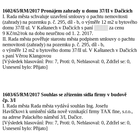
1602/65/RM/2017 Pronájem zahrady u domu 37/II v Dačicích
I. Rada města schvaluje uzavření smlouvy o pachtu nemovitosti
(zahrady) na pozemku p. č. 295, díl - b, o výměře 12 m2 u bytového
domu 37/II ul. V Kaštanech v Dačicích s paní ░░░░ za cenu
9 Kč/m2/rok na dobu neurčitou od 1. 2. 2017.
II. Rada města pověřuje starostu města podpisem smlouvy o pachtu
nemovitosti (zahrady) na pozemku p. č. 295, díl - b,
o výměře 12 m2 u bytového domu 37/II ul. V Kaštanech v Dačicích
s paní Věrou Klangovou
[Výsledek hlasování: Pro: 7, Proti: 0, Nehlasoval: 0, Zdržel se: 0,
Usnesení bylo: Přijato]
1603/65/RM/2017 Souhlas se zřízením sídla firmy v budově
čp. 3/I
I. Rada města Rada města vydává souhlas Ing. Josefu
Havlíčkovi k umístění sídla nově vznikající firmy TAX fine, s.r.o.,
na adrese Palackého náměstí 3/I, Dačice.
[Výsledek hlasování: Pro: 7, Proti: 0, Nehlasoval: 0, Zdržel se: 0,
Usnesení bylo: Přijato]