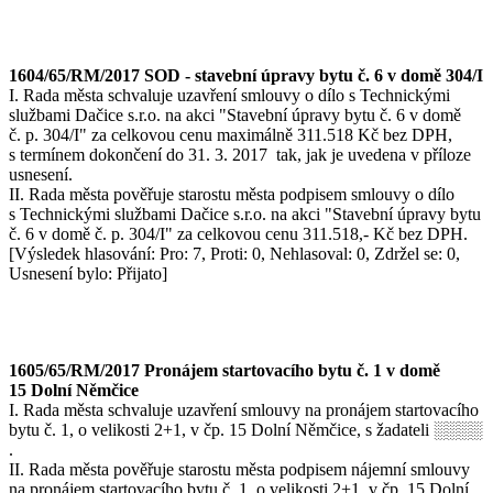
1604/65/RM/2017 SOD - stavební úpravy bytu č. 6 v domě 304/I
I. Rada města schvaluje uzavření smlouvy o dílo s Technickými
službami Dačice s.r.o. na akci "Stavební úpravy bytu č. 6 v domě
č. p. 304/I" za celkovou cenu maximálně 311.518 Kč bez DPH,
s termínem dokončení do 31. 3. 2017 tak, jak je uvedena v příloze
usnesení.
II. Rada města pověřuje starostu města podpisem smlouvy o dílo
s Technickými službami Dačice s.r.o. na akci "Stavební úpravy bytu
č. 6 v domě č. p. 304/I" za celkovou cenu 311.518,- Kč bez DPH.
[Výsledek hlasování: Pro: 7, Proti: 0, Nehlasoval: 0, Zdržel se: 0,
Usnesení bylo: Přijato]
1605/65/RM/2017 Pronájem startovacího bytu č. 1 v domě
15 Dolní Němčice
I. Rada města schvaluje uzavření smlouvy na pronájem startovacího
bytu č. 1, o velikosti 2+1, v čp. 15 Dolní Němčice, s žadateli ░░░░
.
II. Rada města pověřuje starostu města podpisem nájemní smlouvy
na pronájem startovacího bytu č. 1, o velikosti 2+1, v čp. 15 Dolní