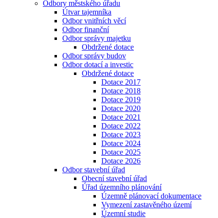
Odbory městského úřadu
Útvar tajemníka
Odbor vnitřních věcí
Odbor finanční
Odbor správy majetku
Obdržené dotace
Odbor správy budov
Odbor dotací a investic
Obdržené dotace
Dotace 2017
Dotace 2018
Dotace 2019
Dotace 2020
Dotace 2021
Dotace 2022
Dotace 2023
Dotace 2024
Dotace 2025
Dotace 2026
Odbor stavební úřad
Obecní stavební úřad
Úřad územního plánování
Územně plánovací dokumentace
Vymezení zastavěného území
Územní studie