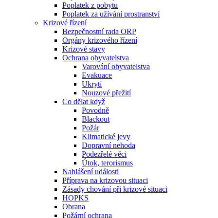
Poplatek z pobytu
Poplatek za užívání prostranství
Krizové řízení
Bezpečnostní rada ORP
Orgány krizového řízení
Krizové stavy
Ochrana obyvatelstva
Varování obyvatelstva
Evakuace
Ukrytí
Nouzové přežití
Co dělat když
Povodně
Blackout
Požár
Klimatické jevy
Dopravní nehoda
Podezřelé věci
Útok, terorismus
Nahlášení události
Příprava na krizovou situaci
Zásady chování při krizové situaci
HOPKS
Obrana
Požární ochrana