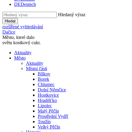
DE
Deutsch
Hledaný výraz
Hledat
rozšířené vyhledávání
Dačice
Město, které dalo
světu kostkový cukr.
Aktuality
Město
Aktuality
Místní části
Bílkov
Borek
Chlumec
Dolní Němčice
Hostkovice
Hradišťko
Lipolec
Malý Pěčín
Prostřední Vydří
Toužín
Velký Pěčín