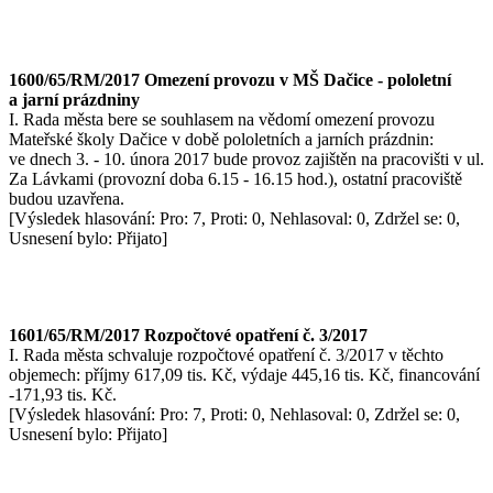
1600/65/RM/2017 Omezení provozu v MŠ Dačice - pololetní
a jarní prázdniny
I. Rada města bere se souhlasem na vědomí omezení provozu
Mateřské školy Dačice v době pololetních a jarních prázdnin:
ve dnech 3. - 10. února 2017 bude provoz zajištěn na pracovišti v ul.
Za Lávkami (provozní doba 6.15 - 16.15 hod.), ostatní pracoviště
budou uzavřena.
[Výsledek hlasování: Pro: 7, Proti: 0, Nehlasoval: 0, Zdržel se: 0,
Usnesení bylo: Přijato]
1601/65/RM/2017 Rozpočtové opatření č. 3/2017
I. Rada města schvaluje rozpočtové opatření č. 3/2017 v těchto
objemech: příjmy 617,09 tis. Kč, výdaje 445,16 tis. Kč, financování
-171,93 tis. Kč.
[Výsledek hlasování: Pro: 7, Proti: 0, Nehlasoval: 0, Zdržel se: 0,
Usnesení bylo: Přijato]