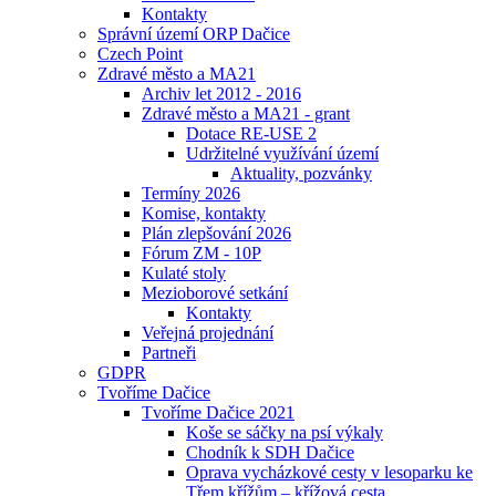
Kontakty
Správní území ORP Dačice
Czech Point
Zdravé město a MA21
Archiv let 2012 - 2016
Zdravé město a MA21 - grant
Dotace RE-USE 2
Udržitelné využívání území
Aktuality, pozvánky
Termíny 2026
Komise, kontakty
Plán zlepšování 2026
Fórum ZM - 10P
Kulaté stoly
Mezioborové setkání
Kontakty
Veřejná projednání
Partneři
GDPR
Tvoříme Dačice
Tvoříme Dačice 2021
Koše se sáčky na psí výkaly
Chodník k SDH Dačice
Oprava vycházkové cesty v lesoparku ke
Třem křížům – křížová cesta