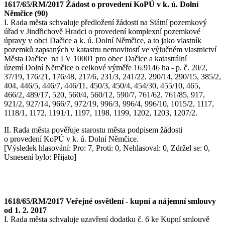
1617/65/RM/2017 Žádost o provedení KoPÚ v k. ú. Dolní
Němčice (90)
I. Rada města schvaluje předložení žádosti na Státní pozemkový
úřad v Jindřichově Hradci o provedení komplexní pozemkové
úpravy v obci Dačice a k. ú. Dolní Němčice, a to jako vlastník
pozemků zapsaných v katastru nemovitostí ve výlučném vlastnictví
Města Dačice na LV 10001 pro obec Dačice a katastrální
území Dolní Němčice o celkové výměře 16.9146 ha - p. č. 20/2,
37/19, 176/21, 176/48, 217/6, 231/3, 241/22, 290/14, 290/15, 385/2,
404, 446/5, 446/7, 446/11, 450/3, 450/4, 454/30, 455/10, 465,
466/2, 489/17, 520, 560/4, 560/12, 590/7, 761/62, 761/85, 917,
921/2, 927/14, 966/7, 972/19, 996/3, 996/4, 996/10, 1015/2, 1117,
1118/1, 1172, 1191/1, 1197, 1198, 1199, 1202, 1203, 1207/2.
II. Rada města pověřuje starostu města podpisem žádosti
o provedení KoPÚ v k. ú. Dolní Němčice.
[Výsledek hlasování: Pro: 7, Proti: 0, Nehlasoval: 0, Zdržel se: 0,
Usnesení bylo: Přijato]
1618/65/RM/2017 Veřejné osvětlení - kupní a nájemní smlouvy
od 1. 2. 2017
I. Rada města schvaluje uzavření dodatku č. 6 ke Kupní smlouvě