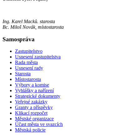
Ing. Karel Macků. starosta
Bc. Miloš Novák, místostarosta
Samospráva
Zastupitelstvo
Usnesení zastupitelstva
Rada města
Usnesení rady
Starosta
Místostarosta
Výbory a komise
Vyhlášky a nařízení
Strategické dokumenty
Veřejné zakázky
Granty a příspěvky
Klikací rozpočet
Městské organizace
Účast města ve svazcích
Městská policie