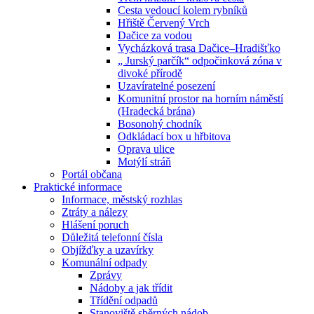
Cesta vedoucí kolem rybníků
Hřiště Červený Vrch
Dačice za vodou
Vycházková trasa Dačice–Hradišťko
„ Jurský parčík“ odpočinková zóna v
divoké přírodě
Uzavíratelné posezení
Komunitní prostor na horním náměstí
(Hradecká brána)
Bosonohý chodník
Odkládací box u hřbitova
Oprava ulice
Motýlí stráň
Portál občana
Praktické informace
Informace, městský rozhlas
Ztráty a nálezy
Hlášení poruch
Důležitá telefonní čísla
Objížďky a uzavírky
Komunální odpady
Zprávy
Nádoby a jak třídit
Třídění odpadů
Stanoviště sběrných nádob