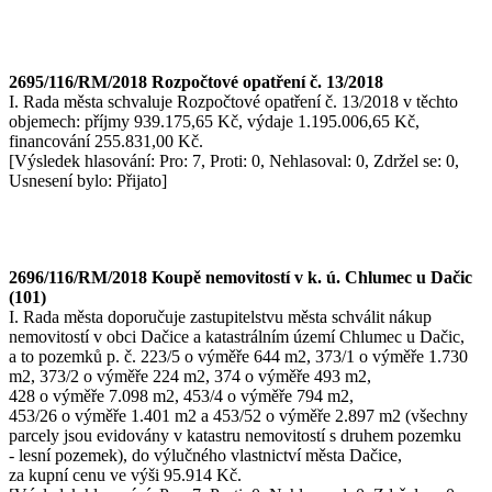
2695/116/RM/2018 Rozpočtové opatření č. 13/2018
I. Rada města schvaluje Rozpočtové opatření č. 13/2018 v těchto
objemech: příjmy 939.175,65 Kč, výdaje 1.195.006,65 Kč,
financování 255.831,00 Kč.
[Výsledek hlasování: Pro: 7, Proti: 0, Nehlasoval: 0, Zdržel se: 0,
Usnesení bylo: Přijato]
2696/116/RM/2018 Koupě nemovitostí v k. ú. Chlumec u Dačic
(101)
I. Rada města doporučuje zastupitelstvu města schválit nákup
nemovitostí v obci Dačice a katastrálním území Chlumec u Dačic,
a to pozemků p. č. 223/5 o výměře 644 m2, 373/1 o výměře 1.730
m2, 373/2 o výměře 224 m2, 374 o výměře 493 m2,
428 o výměře 7.098 m2, 453/4 o výměře 794 m2,
453/26 o výměře 1.401 m2 a 453/52 o výměře 2.897 m2 (všechny
parcely jsou evidovány v katastru nemovitostí s druhem pozemku
- lesní pozemek), do výlučného vlastnictví města Dačice,
za kupní cenu ve výši 95.914 Kč.