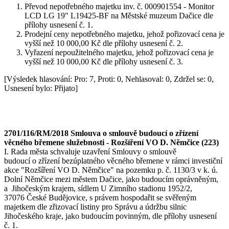
Převod nepotřebného majetku inv. č. 000901554 - Monitor
LCD LG 19" L19425-BF na Městské muzeum Dačice dle
přílohy usnesení č. 1.
Prodejní ceny nepotřebného majetku, jehož pořizovací cena je
vyšší než 10 000,00 Kč dle přílohy usnesení č. 2.
Vyřazení nepoužitelného majetku, jehož pořizovací cena je
vyšší než 10 000,00 Kč dle přílohy usnesení č. 3.
[Výsledek hlasování: Pro: 7, Proti: 0, Nehlasoval: 0, Zdržel se: 0,
Usnesení bylo: Přijato]
2701/116/RM/2018 Smlouva o smlouvě budoucí o zřízení
věcného břemene služebnosti - Rozšíření VO D. Němčice (223)
I. Rada města schvaluje uzavření Smlouvy o smlouvě
budoucí o zřízení bezúplatného věcného břemene v rámci investiční
akce "Rozšíření VO D. Němčice" na pozemku p. č. 1130/3 v k. ú.
Dolní Němčice mezi městem Dačice, jako budoucím oprávněným,
a Jihočeským krajem, sídlem U Zimního stadionu 1952/2,
37076 České Budějovice, s právem hospodařit se svěřeným
majetkem dle zřizovací listiny pro Správu a údržbu silnic
Jihočeského kraje, jako budoucím povinným, dle přílohy usnesení
č. 1.