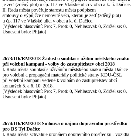
je zeď (zděný plot) u čp. 117 ve Vlašské ulici v obci a k. ú. Dačice.
II. Rada města pověřuje starostu města podpisem
smlouvy o výpůjčce nemovité věci, kterou je zeď (zděný plot)
u čp. 117 ve Vlašské ulici v obci a k. ú. Dačice.
[Výsledek hlasování: Pro: 7, Proti: 0, Nehlasoval: 0, Zdržel se: 0,
Usnesení bylo: Přijato]
2673/116/RM/2018 Žádost o souhlas s užitím městského znaku
při volební kampani - volby do zastupitelstev obcí 2018
I. Rada města souhlasí s užíváním městského znaku města Dačice
pro volební a propagační materiály politické strany KDU-ČSL
při volební kampani vedené k volbám do zastupitelstev obcí
konaných 5. a 6. 10. 2018.
[Výsledek hlasování: Pro: 7, Proti: 0, Nehlasoval: 0, Zdržel se: 0,
Usnesení bylo: Přijato]
2674/116/RM/2018 Smlouva o nájmu dopravního prostředku
pro DS Tyl Dačice
I. Rada města schvaluje pronájem dopravního prostředku - vozidla