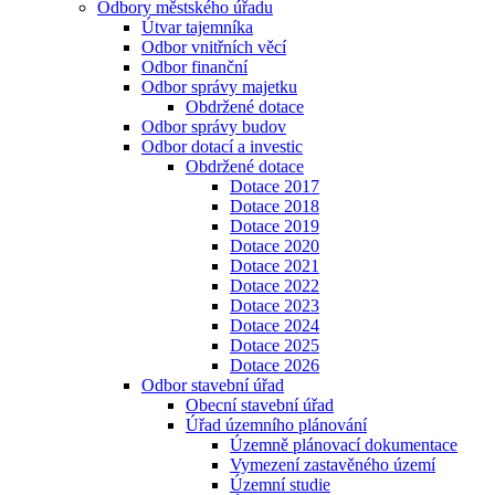
Odbory městského úřadu
Útvar tajemníka
Odbor vnitřních věcí
Odbor finanční
Odbor správy majetku
Obdržené dotace
Odbor správy budov
Odbor dotací a investic
Obdržené dotace
Dotace 2017
Dotace 2018
Dotace 2019
Dotace 2020
Dotace 2021
Dotace 2022
Dotace 2023
Dotace 2024
Dotace 2025
Dotace 2026
Odbor stavební úřad
Obecní stavební úřad
Úřad územního plánování
Územně plánovací dokumentace
Vymezení zastavěného území
Územní studie