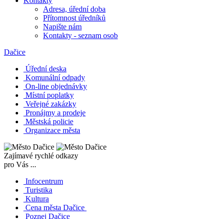
Kontakty
Adresa, úřední doba
Přítomnost úředníků
Napište nám
Kontakty - seznam osob
Dačice
Úřední deska
Komunální odpady
On-line objednávky
Místní poplatky
Veřejné zakázky
Pronájmy a prodeje
Městská policie
Organizace města
Zajímavé rychlé odkazy
pro Vás ...
Infocentrum
Turistika
Kultura
Cena města Dačice
Poznej Dačice