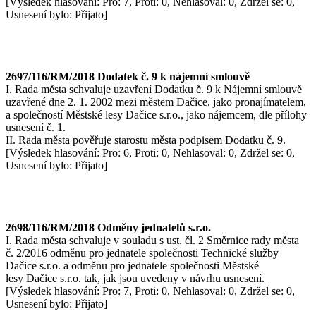
[Výsledek hlasování: Pro: 7, Proti: 0, Nehlasoval: 0, Zdržel se: 0,
Usnesení bylo: Přijato]
2697/116/RM/2018 Dodatek č. 9 k nájemní smlouvě
I. Rada města schvaluje uzavření Dodatku č. 9 k Nájemní smlouvě
uzavřené dne 2. 1. 2002 mezi městem Dačice, jako pronajímatelem,
a společností Městské lesy Dačice s.r.o., jako nájemcem, dle přílohy
usnesení č. 1.
II. Rada města pověřuje starostu města podpisem Dodatku č. 9.
[Výsledek hlasování: Pro: 6, Proti: 0, Nehlasoval: 0, Zdržel se: 0,
Usnesení bylo: Přijato]
2698/116/RM/2018 Odměny jednatelů s.r.o.
I. Rada města schvaluje v souladu s ust. čl. 2 Směrnice rady města
č. 2/2016 odměnu pro jednatele společnosti Technické služby
Dačice s.r.o. a odměnu pro jednatele společnosti Městské
lesy Dačice s.r.o. tak, jak jsou uvedeny v návrhu usnesení.
[Výsledek hlasování: Pro: 7, Proti: 0, Nehlasoval: 0, Zdržel se: 0,
Usnesení bylo: Přijato]