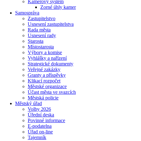
Kamerový systém
Zorné úhly kamer
Samospráva
Zastupitelstvo
Usnesení zastupitelstva
Rada města
Usnesení rady
Starosta
Místostarosta
Výbory a komise
Vyhlášky a nařízení
Strategické dokumenty
Veřejné zakázky
Granty a příspěvky
Klikací rozpočet
Městské organizace
Účast města ve svazcích
Městská policie
Městský úřad
Volby 2026
Úřední deska
Povinné informace
E-podatelna
Úřad on-line
Tajemník