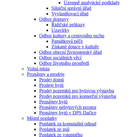
Územně analytické podklady
Silniční správní úřad
Vyvlastňovací úřad
Odbor dopravy
Řidičské průkazy
Uzavírky
Odbor kultury a cestovního ruchu
Památková péče
Získané dotace v kultuře
Odbor obecní živnostenský úřad
Odbor sociálních věcí
Odbor životního prostředí
Volná místa
Pronájmy a prodeje
Prodej domů
Prodeje bytů
Prodej pozemků pro bytovou výstavbu
Prodej pozemků pro komerční výstavbu
Pronájmy bytů
Pronájmy nebytových prostor
Pronájmy bytů v DPS Dačice
Místní poplatky
Poplatek za komunální odpad
Poplatek ze psů
Poplatek ze vstupného