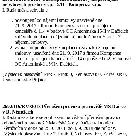
nebytových prostor v čp. 15/II - Kompenza s.r.o.
I. Rada města schvaluje
odstoupení od nájemní smlouvy uzavřené dne
21. 9. 2017 s firmou Kompenza s.r.o. na pronájem
kanceláře č. 114 v budově OC Antonínská 15/II v Dačicích
z důvodu neplacení nájemného, podle článku V, odst. 7,
nájemní smlouvy,
vymáhání pohledávky z neplacení závazků z nájemní
smlouvy uzavřené dne 21. 9. 2017 s firmou Kompenza
s.r.o., na pronájem kanceláře č. 114 o ploše 20 m2 v budově
OC Antonínská 15/II v Dačicích.
[Výsledek hlasování: Pro: 7, Proti: 0, Nehlasoval: 0, Zdržel se: 0,
Usnesení bylo: Přijato]
2692/116/RM/2018 Přerušení provozu pracoviště MŠ Dačice
v D. Němčicích
I. Rada města bere se souhlasem na vědomí přerušení provozu
odloučeného pracoviště Mateřské školy Dačice v Dolních
Němčicích v době od 25. 6. 2018 do 3. 9. 2018 dle přílohy.
[Výsledek hlasování: Pro: 7, Proti: 0, Nehlasoval: 0, Zdržel se: 0,