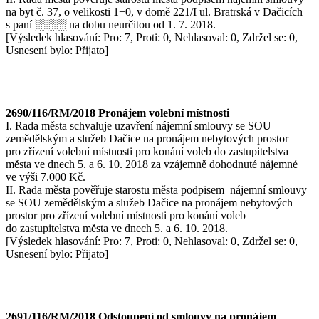
na byt č. 37, o velikosti 1+0, v domě 221/I ul. Bratrská v Dačicích
s paní ░░░░ na dobu neurčitou od 1. 7. 2018.
[Výsledek hlasování: Pro: 7, Proti: 0, Nehlasoval: 0, Zdržel se: 0,
Usnesení bylo: Přijato]
2690/116/RM/2018 Pronájem volební místnosti
I. Rada města schvaluje uzavření nájemní smlouvy se SOU
zemědělským a služeb Dačice na pronájem nebytových prostor
pro zřízení volební místnosti pro konání voleb do zastupitelstva
města ve dnech 5. a 6. 10. 2018 za vzájemně dohodnuté nájemné
ve výši 7.000 Kč.
II. Rada města pověřuje starostu města podpisem nájemní smlouvy
se SOU zemědělským a služeb Dačice na pronájem nebytových
prostor pro zřízení volební místnosti pro konání voleb
do zastupitelstva města ve dnech 5. a 6. 10. 2018.
[Výsledek hlasování: Pro: 7, Proti: 0, Nehlasoval: 0, Zdržel se: 0,
Usnesení bylo: Přijato]
2691/116/RM/2018 Odstoupení od smlouvy na pronájem