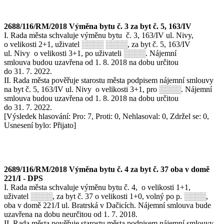
2688/116/RM/2018 Výměna bytu č. 3 za byt č. 5, 163/IV
I. Rada města schvaluje výměnu bytu č. 3, 163/IV ul. Nivy,
o velikosti 2+1, uživatel ░░░░ ░░░░, za byt č. 5, 163/IV
ul. Nivy o velikosti 3+1, po uživateli ░░░░. Nájemní
smlouva budou uzavřena od 1. 8. 2018 na dobu určitou
do 31. 7. 2022.
II. Rada města pověřuje starostu města podpisem nájemní smlouvy
na byt č. 5, 163/IV ul. Nivy o velikosti 3+1, pro ░░░░. Nájemní
smlouva budou uzavřena od 1. 8. 2018 na dobu určitou
do 31. 7. 2022.
[Výsledek hlasování: Pro: 7, Proti: 0, Nehlasoval: 0, Zdržel se: 0,
Usnesení bylo: Přijato]
2689/116/RM/2018 Výměna bytu č. 4 za byt č. 37 oba v domě
221/I - DPS
I. Rada města schvaluje výměnu bytu č. 4, o velikosti 1+1,
uživatel ░░░░, za byt č. 37 o velikosti 1+0, volný po p. ░░░░,
oba v domě 221/I ul. Bratrská v Dačicích. Nájemní smlouva bude
uzavřena na dobu neurčitou od 1. 7. 2018.
II. Rada města pověřuje starostu města podpisem nájemní smlouvy