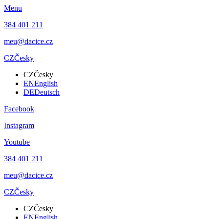
Menu
384 401 211
meu@dacice.cz
CZ
Česky
CZ
Česky
EN
English
DE
Deutsch
Facebook
Instagram
Youtube
384 401 211
meu@dacice.cz
CZ
Česky
CZ
Česky
EN
English