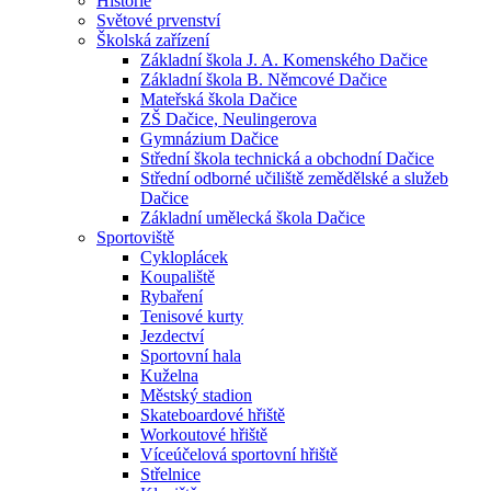
Historie
Světové prvenství
Školská zařízení
Základní škola J. A. Komenského Dačice
Základní škola B. Němcové Dačice
Mateřská škola Dačice
ZŠ Dačice, Neulingerova
Gymnázium Dačice
Střední škola technická a obchodní Dačice
Střední odborné učiliště zemědělské a služeb
Dačice
Základní umělecká škola Dačice
Sportoviště
Cykloplácek
Koupaliště
Rybaření
Tenisové kurty
Jezdectví
Sportovní hala
Kuželna
Městský stadion
Skateboardové hřiště
Workoutové hřiště
Víceúčelová sportovní hřiště
Střelnice