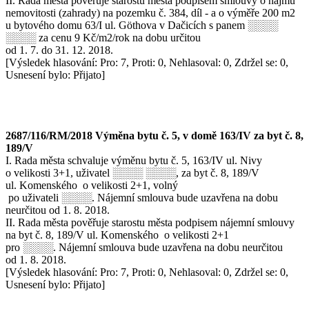
II. Rada města pověřuje starostu města podpisem smlouvy o nájmu
nemovitosti (zahrady) na pozemku č. 384, díl - a o výměře 200 m2
u bytového domu 63/I ul. Göthova v Dačicích s panem ░░░░
░░░░ za cenu 9 Kč/m2/rok na dobu určitou
od 1. 7. do 31. 12. 2018.
[Výsledek hlasování: Pro: 7, Proti: 0, Nehlasoval: 0, Zdržel se: 0,
Usnesení bylo: Přijato]
2687/116/RM/2018 Výměna bytu č. 5, v domě 163/IV za byt č. 8,
189/V
I. Rada města schvaluje výměnu bytu č. 5, 163/IV ul. Nivy
o velikosti 3+1, uživatel ░░░░ ░░░░, za byt č. 8, 189/V
ul. Komenského o velikosti 2+1, volný
po uživateli ░░░░. Nájemní smlouva bude uzavřena na dobu
neurčitou od 1. 8. 2018.
II. Rada města pověřuje starostu města podpisem nájemní smlouvy
na byt č. 8, 189/V ul. Komenského o velikosti 2+1
pro ░░░░. Nájemní smlouva bude uzavřena na dobu neurčitou
od 1. 8. 2018.
[Výsledek hlasování: Pro: 7, Proti: 0, Nehlasoval: 0, Zdržel se: 0,
Usnesení bylo: Přijato]