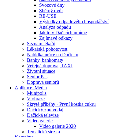
Svozové dny
Sběrný dvůr
RE-USE
Výsledky odpadového hospodářství
Analýza odpadu
Jak to v Dačicích umíme
Zajímavé odkazy
Seznam lékařů
Lékařská pohotovost
Nabídka práce na Dačicku
Banky, bankomaty
Veřejná doprava, TAXI
Životní situace
Senior Pas
Doprava seniorů
Aplikace, Média
Munipolis
V obraze
Skryté příběhy - První kostka cukru
Dačický zpravodaj
Dačická televize
Video galerie
Video galerie 2020
Tematická stezka