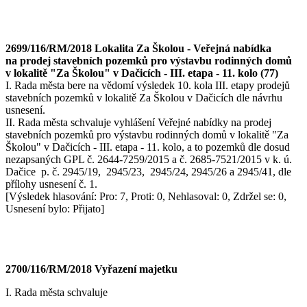
2699/116/RM/2018 Lokalita Za Školou - Veřejná nabídka
na prodej stavebních pozemků pro výstavbu rodinných domů
v lokalitě "Za Školou" v Dačicích - III. etapa - 11. kolo (77)
I. Rada města bere na vědomí výsledek 10. kola III. etapy prodejů
stavebních pozemků v lokalitě Za Školou v Dačicích dle návrhu
usnesení.
II. Rada města schvaluje vyhlášení Veřejné nabídky na prodej
stavebních pozemků pro výstavbu rodinných domů v lokalitě "Za
Školou" v Dačicích - III. etapa - 11. kolo, a to pozemků dle dosud
nezapsaných GPL č. 2644-7259/2015 a č. 2685-7521/2015 v k. ú.
Dačice p. č. 2945/19, 2945/23, 2945/24, 2945/26 a 2945/41, dle
přílohy usnesení č. 1.
[Výsledek hlasování: Pro: 7, Proti: 0, Nehlasoval: 0, Zdržel se: 0,
Usnesení bylo: Přijato]
2700/116/RM/2018 Vyřazení majetku
I. Rada města schvaluje