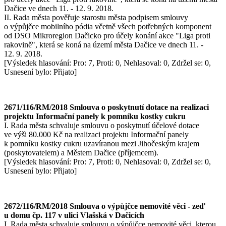
Dačice ve dnech 11. - 12. 9. 2018.
II. Rada města pověřuje starostu města podpisem smlouvy
o výpůjčce mobilního pódia včetně všech potřebných komponent
od DSO Mikroregion Dačicko pro účely konání akce "Liga proti
rakovině", která se koná na území města Dačice ve dnech 11. -
12. 9. 2018.
[Výsledek hlasování: Pro: 7, Proti: 0, Nehlasoval: 0, Zdržel se: 0,
Usnesení bylo: Přijato]
2671/116/RM/2018 Smlouva o poskytnutí dotace na realizaci
projektu Informační panely k pomníku kostky cukru
I. Rada města schvaluje smlouvu o poskytnutí účelové dotace
ve výši 80.000 Kč na realizaci projektu Informační panely
k pomníku kostky cukru uzavíranou mezi Jihočeským krajem
(poskytovatelem) a Městem Dačice (příjemcem).
[Výsledek hlasování: Pro: 7, Proti: 0, Nehlasoval: 0, Zdržel se: 0,
Usnesení bylo: Přijato]
2672/116/RM/2018 Smlouva o výpůjčce nemovité věci - zeď
u domu čp. 117 v ulici Vlašská v Dačicích
I. Rada města schvaluje smlouvu o výpůjčce nemovité věci, kterou