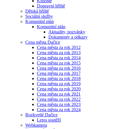
Kluziště
Dopravní hřiště
Dětská hřiště
Sociální služby
Komunitní plán
Komunitní plán
Aktuality, pozvánky
Dokumenty a odkazy
Cena města Dačice
Cena města za rok 2012
Cena města za rok 2013
Cena města za rok 2014
Cena města za rok 2015
Cena města za rok 2016
Cena města za rok 2017
Cena města za rok 2018
Cena města za rok 2019
Cena města za rok 2020
Cena města za rok 2021
Cena města za rok 2022
Cena města za rok 2023
Cena města za rok 2024
Rozkvetlé Dačice
Letos soutěží
Webkamera