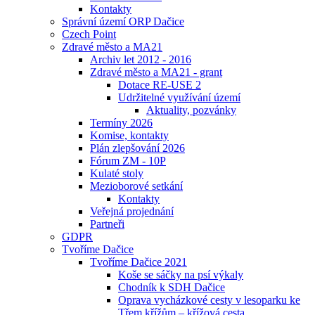
Kontakty
Správní území ORP Dačice
Czech Point
Zdravé město a MA21
Archiv let 2012 - 2016
Zdravé město a MA21 - grant
Dotace RE-USE 2
Udržitelné využívání území
Aktuality, pozvánky
Termíny 2026
Komise, kontakty
Plán zlepšování 2026
Fórum ZM - 10P
Kulaté stoly
Mezioborové setkání
Kontakty
Veřejná projednání
Partneři
GDPR
Tvoříme Dačice
Tvoříme Dačice 2021
Koše se sáčky na psí výkaly
Chodník k SDH Dačice
Oprava vycházkové cesty v lesoparku ke
Třem křížům – křížová cesta