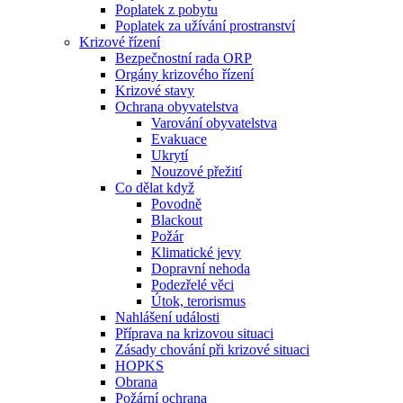
Poplatek z pobytu
Poplatek za užívání prostranství
Krizové řízení
Bezpečnostní rada ORP
Orgány krizového řízení
Krizové stavy
Ochrana obyvatelstva
Varování obyvatelstva
Evakuace
Ukrytí
Nouzové přežití
Co dělat když
Povodně
Blackout
Požár
Klimatické jevy
Dopravní nehoda
Podezřelé věci
Útok, terorismus
Nahlášení události
Příprava na krizovou situaci
Zásady chování při krizové situaci
HOPKS
Obrana
Požární ochrana