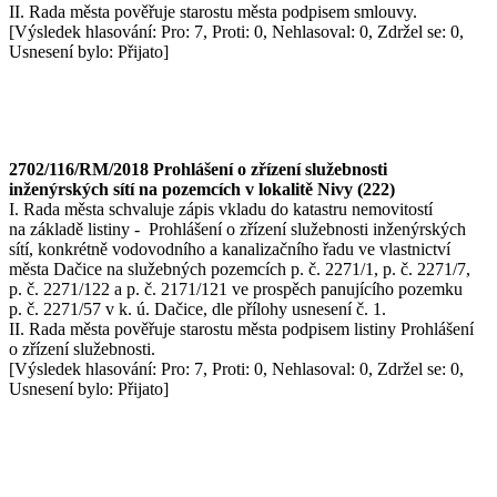
II. Rada města pověřuje starostu města podpisem smlouvy.
[Výsledek hlasování: Pro: 7, Proti: 0, Nehlasoval: 0, Zdržel se: 0,
Usnesení bylo: Přijato]
2702/116/RM/2018 Prohlášení o zřízení služebnosti
inženýrských sítí na pozemcích v lokalitě Nivy (222)
I. Rada města schvaluje zápis vkladu do katastru nemovitostí
na základě listiny - Prohlášení o zřízení služebnosti inženýrských
sítí, konkrétně vodovodního a kanalizačního řadu ve vlastnictví
města Dačice na služebných pozemcích p. č. 2271/1, p. č. 2271/7,
p. č. 2271/122 a p. č. 2171/121 ve prospěch panujícího pozemku
p. č. 2271/57 v k. ú. Dačice, dle přílohy usnesení č. 1.
II. Rada města pověřuje starostu města podpisem listiny Prohlášení
o zřízení služebnosti.
[Výsledek hlasování: Pro: 7, Proti: 0, Nehlasoval: 0, Zdržel se: 0,
Usnesení bylo: Přijato]