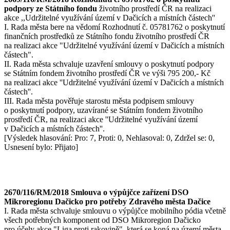
podpory ze Státního fondu
životního prostředí ČR na realizaci
akce ,,Udržitelné využívání území v Dačicích a místních částech''
I. Rada města bere na vědomí Rozhodnutí č. 05781762 o poskytnutí
finančních prostředků ze Státního fondu životního prostředí ČR
na realizaci akce "Udržitelné využívání území v Dačicích a místních
částech".
II. Rada města schvaluje uzavření smlouvy o poskytnutí podpory
se Státním fondem životního prostředí ČR ve výši 795 200,- Kč
na realizaci akce ''Udržitelné využívání území v Dačicích a místních
částech''.
III. Rada města pověřuje starostu města podpisem smlouvy
o poskytnutí podpory, uzavírané se Státním fondem životního
prostředí ČR, na realizaci akce ''Udržitelné využívání území
v Dačicích a místních částech''.
[Výsledek hlasování: Pro: 7, Proti: 0, Nehlasoval: 0, Zdržel se: 0,
Usnesení bylo: Přijato]
2670/116/RM/2018 Smlouva o výpůjčce zařízení DSO
Mikroregionu Dačicko pro potřeby Zdravého města Dačice
I. Rada města schvaluje smlouvu o výpůjčce mobilního pódia včetně
všech potřebných komponent od DSO Mikroregion Dačicko
pro účely akce "Liga proti rakovině", která se koná na území města