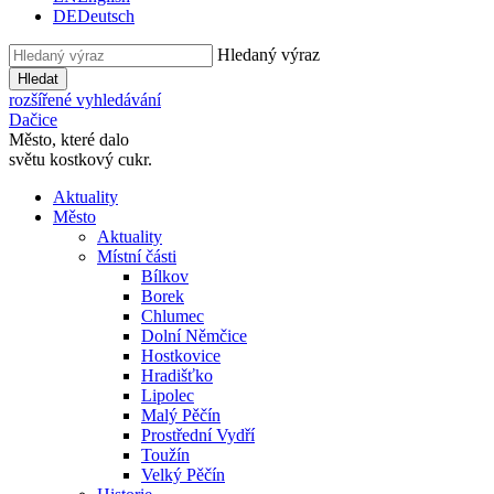
DE
Deutsch
Hledaný výraz
Hledat
rozšířené vyhledávání
Dačice
Město, které dalo
světu kostkový cukr.
Aktuality
Město
Aktuality
Místní části
Bílkov
Borek
Chlumec
Dolní Němčice
Hostkovice
Hradišťko
Lipolec
Malý Pěčín
Prostřední Vydří
Toužín
Velký Pěčín