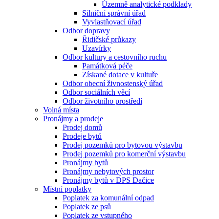
Územně analytické podklady
Silniční správní úřad
Vyvlastňovací úřad
Odbor dopravy
Řidičské průkazy
Uzavírky
Odbor kultury a cestovního ruchu
Památková péče
Získané dotace v kultuře
Odbor obecní živnostenský úřad
Odbor sociálních věcí
Odbor životního prostředí
Volná místa
Pronájmy a prodeje
Prodej domů
Prodeje bytů
Prodej pozemků pro bytovou výstavbu
Prodej pozemků pro komerční výstavbu
Pronájmy bytů
Pronájmy nebytových prostor
Pronájmy bytů v DPS Dačice
Místní poplatky
Poplatek za komunální odpad
Poplatek ze psů
Poplatek ze vstupného