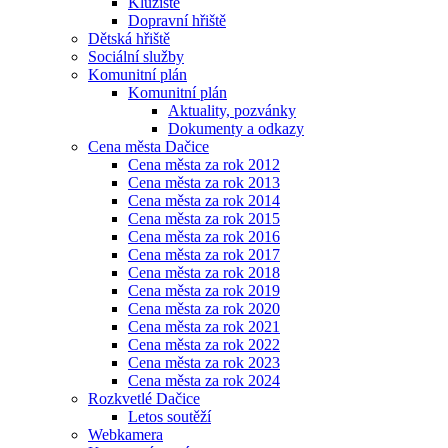
Kluziště
Dopravní hřiště
Dětská hřiště
Sociální služby
Komunitní plán
Komunitní plán
Aktuality, pozvánky
Dokumenty a odkazy
Cena města Dačice
Cena města za rok 2012
Cena města za rok 2013
Cena města za rok 2014
Cena města za rok 2015
Cena města za rok 2016
Cena města za rok 2017
Cena města za rok 2018
Cena města za rok 2019
Cena města za rok 2020
Cena města za rok 2021
Cena města za rok 2022
Cena města za rok 2023
Cena města za rok 2024
Rozkvetlé Dačice
Letos soutěží
Webkamera