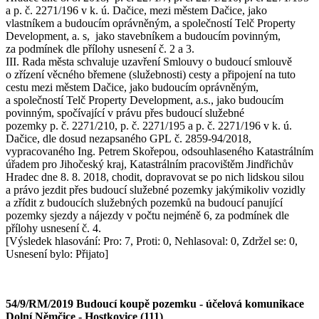
a p. č. 2271/196 v k. ú. Dačice, mezi městem Dačice, jako
vlastníkem a budoucím oprávněným, a společností Telč Property
Development, a. s, jako stavebníkem a budoucím povinným,
za podmínek dle přílohy usnesení č. 2 a 3.
III. Rada města schvaluje uzavření Smlouvy o budoucí smlouvě
o zřízení věcného břemene (služebnosti) cesty a připojení na tuto
cestu mezi městem Dačice, jako budoucím oprávněným,
a společností Telč Property Development, a.s., jako budoucím
povinným, spočívající v právu přes budoucí služebné
pozemky p. č. 2271/210, p. č. 2271/195 a p. č. 2271/196 v k. ú.
Dačice, dle dosud nezapsaného GPL č. 2859-94/2018,
vypracovaného Ing. Petrem Skořepou, odsouhlaseného Katastrálním
úřadem pro Jihočeský kraj, Katastrálním pracovištěm Jindřichův
Hradec dne 8. 8. 2018, chodit, dopravovat se po nich lidskou silou
a právo jezdit přes budoucí služebné pozemky jakýmikoliv vozidly
a zřídit z budoucích služebných pozemků na budoucí panující
pozemky sjezdy a nájezdy v počtu nejméně 6, za podmínek dle
přílohy usnesení č. 4.
[Výsledek hlasování: Pro: 7, Proti: 0, Nehlasoval: 0, Zdržel se: 0,
Usnesení bylo: Přijato]
54/9/RM/2019 Budoucí koupě pozemku - účelová komunikace
Dolní Němčice - Hostkovice (111)