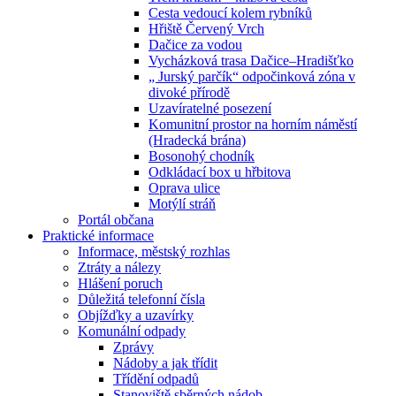
Cesta vedoucí kolem rybníků
Hřiště Červený Vrch
Dačice za vodou
Vycházková trasa Dačice–Hradišťko
„ Jurský parčík“ odpočinková zóna v
divoké přírodě
Uzavíratelné posezení
Komunitní prostor na horním náměstí
(Hradecká brána)
Bosonohý chodník
Odkládací box u hřbitova
Oprava ulice
Motýlí stráň
Portál občana
Praktické informace
Informace, městský rozhlas
Ztráty a nálezy
Hlášení poruch
Důležitá telefonní čísla
Objížďky a uzavírky
Komunální odpady
Zprávy
Nádoby a jak třídit
Třídění odpadů
Stanoviště sběrných nádob