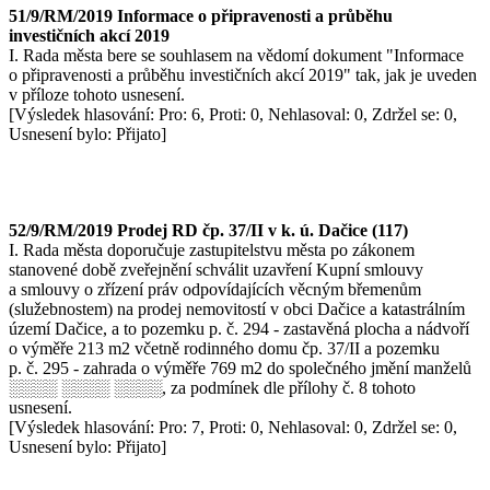
51/9/RM/2019 Informace o připravenosti a průběhu
investičních akcí 2019
I. Rada města bere se souhlasem na vědomí dokument "Informace
o připravenosti a průběhu investičních akcí 2019" tak, jak je uveden
v příloze tohoto usnesení.
[Výsledek hlasování: Pro: 6, Proti: 0, Nehlasoval: 0, Zdržel se: 0,
Usnesení bylo: Přijato]
52/9/RM/2019 Prodej RD čp. 37/II v k. ú. Dačice (117)
I. Rada města doporučuje zastupitelstvu města po zákonem
stanovené době zveřejnění schválit uzavření Kupní smlouvy
a smlouvy o zřízení práv odpovídajících věcným břemenům
(služebnostem) na prodej nemovitostí v obci Dačice a katastrálním
území Dačice, a to pozemku p. č. 294 - zastavěná plocha a nádvoří
o výměře 213 m2 včetně rodinného domu čp. 37/II a pozemku
p. č. 295 - zahrada o výměře 769 m2 do společného jmění manželů
░░░░ ░░░░ ░░░░, za podmínek dle přílohy č. 8 tohoto
usnesení.
[Výsledek hlasování: Pro: 7, Proti: 0, Nehlasoval: 0, Zdržel se: 0,
Usnesení bylo: Přijato]