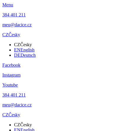
Menu
384 401 211
meu@dacice.cz
CZ
Česky
CZ
Česky
EN
English
DE
Deutsch
Facebook
Instagram
Youtube
384 401 211
meu@dacice.cz
CZ
Česky
CZ
Česky
EN
English