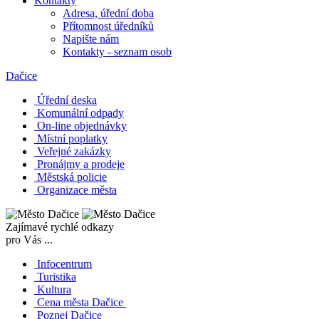
Kontakty
Adresa, úřední doba
Přítomnost úředníků
Napište nám
Kontakty - seznam osob
Dačice
Úřední deska
Komunální odpady
On-line objednávky
Místní poplatky
Veřejné zakázky
Pronájmy a prodeje
Městská policie
Organizace města
Zajímavé rychlé odkazy
pro Vás ...
Infocentrum
Turistika
Kultura
Cena města Dačice
Poznej Dačice