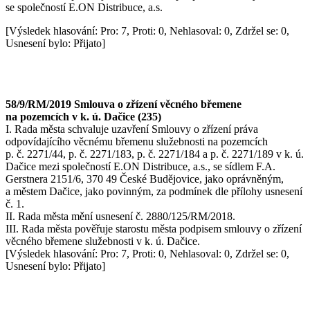
se společností E.ON Distribuce, a.s.
[Výsledek hlasování: Pro: 7, Proti: 0, Nehlasoval: 0, Zdržel se: 0,
Usnesení bylo: Přijato]
58/9/RM/2019 Smlouva o zřízení věcného břemene
na pozemcích v k. ú. Dačice (235)
I. Rada města schvaluje uzavření Smlouvy o zřízení práva
odpovídajícího věcnému břemenu služebnosti na pozemcích
p. č. 2271/44, p. č. 2271/183, p. č. 2271/184 a p. č. 2271/189 v k. ú.
Dačice mezi společností E.ON Distribuce, a.s., se sídlem F.A.
Gerstnera 2151/6, 370 49 České Budějovice, jako oprávněným,
a městem Dačice, jako povinným, za podmínek dle přílohy usnesení
č. 1.
II. Rada města mění usnesení č. 2880/125/RM/2018.
III. Rada města pověřuje starostu města podpisem smlouvy o zřízení
věcného břemene služebnosti v k. ú. Dačice.
[Výsledek hlasování: Pro: 7, Proti: 0, Nehlasoval: 0, Zdržel se: 0,
Usnesení bylo: Přijato]