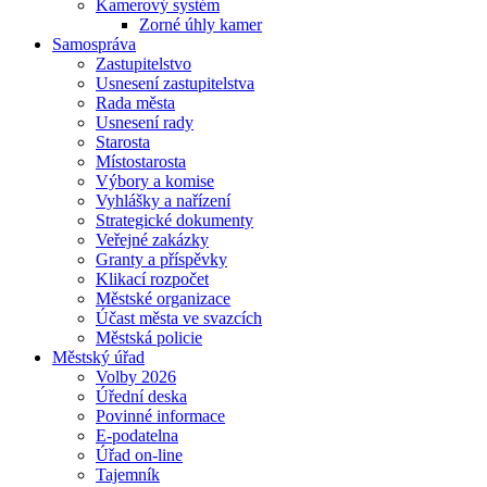
Kamerový systém
Zorné úhly kamer
Samospráva
Zastupitelstvo
Usnesení zastupitelstva
Rada města
Usnesení rady
Starosta
Místostarosta
Výbory a komise
Vyhlášky a nařízení
Strategické dokumenty
Veřejné zakázky
Granty a příspěvky
Klikací rozpočet
Městské organizace
Účast města ve svazcích
Městská policie
Městský úřad
Volby 2026
Úřední deska
Povinné informace
E-podatelna
Úřad on-line
Tajemník