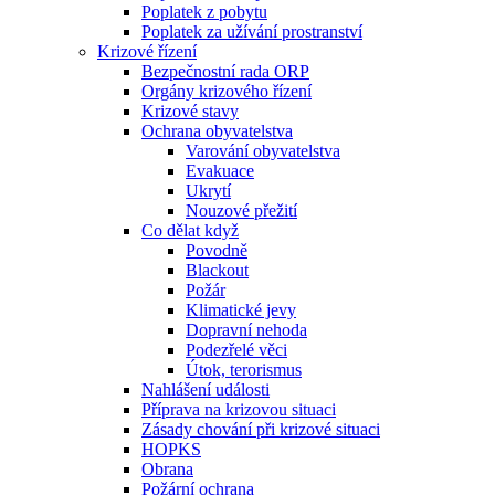
Poplatek z pobytu
Poplatek za užívání prostranství
Krizové řízení
Bezpečnostní rada ORP
Orgány krizového řízení
Krizové stavy
Ochrana obyvatelstva
Varování obyvatelstva
Evakuace
Ukrytí
Nouzové přežití
Co dělat když
Povodně
Blackout
Požár
Klimatické jevy
Dopravní nehoda
Podezřelé věci
Útok, terorismus
Nahlášení události
Příprava na krizovou situaci
Zásady chování při krizové situaci
HOPKS
Obrana
Požární ochrana