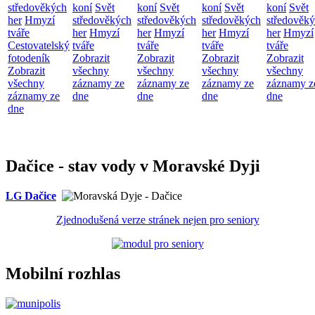
středověkých
koní
Svět
koní
Svět
koní
Svět
koní
Svět
her
Hmyzí
středověkých
středověkých
středověkých
středověk
tváře
her
Hmyzí
her
Hmyzí
her
Hmyzí
her
Hmyzí
Cestovatelský
tváře
tváře
tváře
tváře
fotodeník
Zobrazit
Zobrazit
Zobrazit
Zobrazit
Zobrazit
všechny
všechny
všechny
všechny
všechny
záznamy ze
záznamy ze
záznamy ze
záznamy z
záznamy ze
dne
dne
dne
dne
dne
Dačice - stav vody v Moravské Dyji
LG Dačice
Zjednodušená verze stránek nejen pro seniory
Mobilní rozhlas