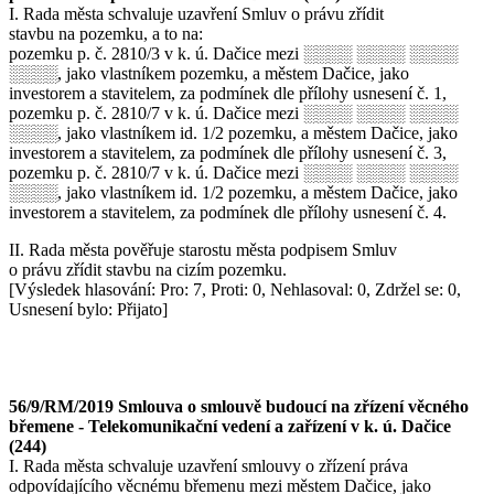
I. Rada města schvaluje uzavření Smluv o právu zřídit
stavbu na pozemku, a to na:
pozemku p. č. 2810/3 v k. ú. Dačice mezi ░░░░ ░░░░ ░░░░
░░░░, jako vlastníkem pozemku, a městem Dačice, jako
investorem a stavitelem, za podmínek dle přílohy usnesení č. 1,
pozemku p. č. 2810/7 v k. ú. Dačice mezi ░░░░ ░░░░ ░░░░
░░░░, jako vlastníkem id. 1/2 pozemku, a městem Dačice, jako
investorem a stavitelem, za podmínek dle přílohy usnesení č. 3,
pozemku p. č. 2810/7 v k. ú. Dačice mezi ░░░░ ░░░░ ░░░░
░░░░, jako vlastníkem id. 1/2 pozemku, a městem Dačice, jako
investorem a stavitelem, za podmínek dle přílohy usnesení č. 4.
II. Rada města pověřuje starostu města podpisem Smluv
o právu zřídit stavbu na cizím pozemku.
[Výsledek hlasování: Pro: 7, Proti: 0, Nehlasoval: 0, Zdržel se: 0,
Usnesení bylo: Přijato]
56/9/RM/2019 Smlouva o smlouvě budoucí na zřízení věcného
břemene - Telekomunikační vedení a zařízení v k. ú. Dačice
(244)
I. Rada města schvaluje uzavření smlouvy o zřízení práva
odpovídajícího věcnému břemenu mezi městem Dačice, jako