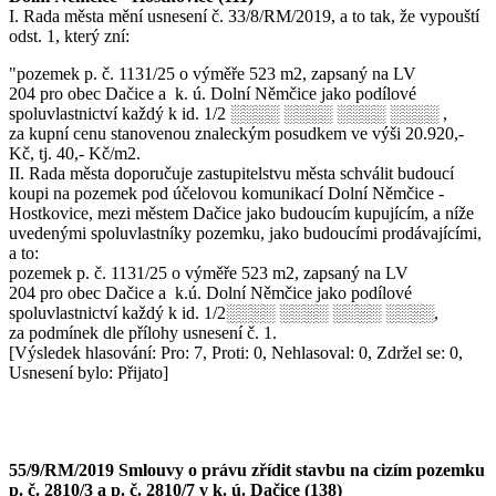
I. Rada města mění usnesení č. 33/8/RM/2019, a to tak, že vypouští
odst. 1, který zní:
"pozemek p. č. 1131/25 o výměře 523 m2, zapsaný na LV
204 pro obec Dačice a k. ú. Dolní Němčice jako podílové
spoluvlastnictví každý k id. 1/2 ░░░░ ░░░░ ░░░░ ░░░░ ,
za kupní cenu stanovenou znaleckým posudkem ve výši 20.920,-
Kč, tj. 40,- Kč/m2.
II. Rada města doporučuje zastupitelstvu města schválit budoucí
koupi na pozemek pod účelovou komunikací Dolní Němčice -
Hostkovice, mezi městem Dačice jako budoucím kupujícím, a níže
uvedenými spoluvlastníky pozemku, jako budoucími prodávajícími,
a to:
pozemek p. č. 1131/25 o výměře 523 m2, zapsaný na LV
204 pro obec Dačice a k.ú. Dolní Němčice jako podílové
spoluvlastnictví každý k id. 1/2░░░░ ░░░░ ░░░░ ░░░░,
za podmínek dle přílohy usnesení č. 1.
[Výsledek hlasování: Pro: 7, Proti: 0, Nehlasoval: 0, Zdržel se: 0,
Usnesení bylo: Přijato]
55/9/RM/2019 Smlouvy o právu zřídit stavbu na cizím pozemku
p. č. 2810/3 a p. č. 2810/7 v k. ú. Dačice (138)