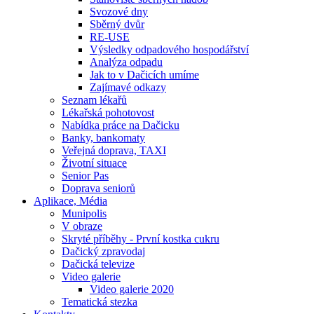
Svozové dny
Sběrný dvůr
RE-USE
Výsledky odpadového hospodářství
Analýza odpadu
Jak to v Dačicích umíme
Zajímavé odkazy
Seznam lékařů
Lékařská pohotovost
Nabídka práce na Dačicku
Banky, bankomaty
Veřejná doprava, TAXI
Životní situace
Senior Pas
Doprava seniorů
Aplikace, Média
Munipolis
V obraze
Skryté příběhy - První kostka cukru
Dačický zpravodaj
Dačická televize
Video galerie
Video galerie 2020
Tematická stezka