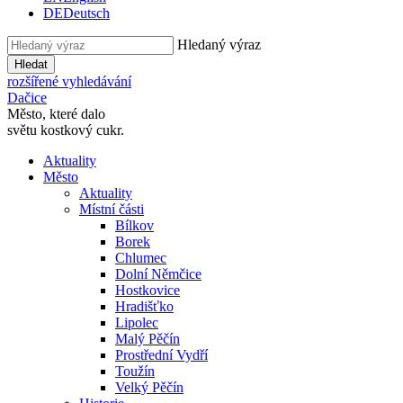
DE
Deutsch
Hledaný výraz
Hledat
rozšířené vyhledávání
Dačice
Město, které dalo
světu kostkový cukr.
Aktuality
Město
Aktuality
Místní části
Bílkov
Borek
Chlumec
Dolní Němčice
Hostkovice
Hradišťko
Lipolec
Malý Pěčín
Prostřední Vydří
Toužín
Velký Pěčín