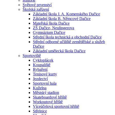
Historie
Světové prvenství
Školská zařízení
Základní škola J. A. Komenského Dačice
Základní škola B. Němcové Dačice
Mateřská škola Dačice
ZŠ Dačice, Neulingerova
Gymnázium Dačice
Střední škola technická a obchodní Dačice
Střední odborné učiliště zemědělské a služeb
Dačice
Základní umělecká škola Dačice
Sportoviště
Cykloplácek
Koupaliště
Rybaření
Tenisové kurty
Jezdectví
Sportovní hala
Kuželna
Městský stadion
Skateboardové hřiště
Workoutové hřiště
Víceúčelová sportovní hřiště
Střelnice