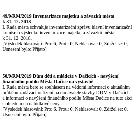
49/9/RM/2019 Inventarizace majetku a závazků města
k 31. 12. 2018
I. Rada města schvaluje inventarizační zprávu hlavní inventarizační
komise o výsledku inventarizace majetku a závazků města
k 31. 12. 2018.
[Výsledek hlasování: Pro: 6, Proti: 0, Nehlasoval: 0, Zdržel se: 0,
Usnesení bylo: Přijato]
50/9/RM/2019 Dům dětí a mládeže v Dačicích - navýšení
finančního podílu Města Dačice na výstavbě
I. Rada města bere se souhlasem na vědomí informaci o aktuálním
průběhu zadávacího řízení na dodavatele stavby DDM v Dačicích
a informaci o navýšení finančního podílu Města Dačice na tuto akci
s ohledem na nabídkové ceny.
[Výsledek hlasování: Pro: 6, Proti: 0, Nehlasoval: 0, Zdržel se: 0,
Usnesení bylo: Přijato]