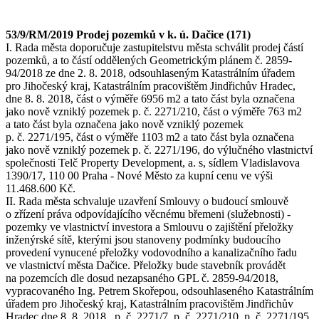
53/9/RM/2019 Prodej pozemků v k. ú. Dačice (171)
I. Rada města doporučuje zastupitelstvu města schválit prodej částí
pozemků, a to částí oddělených Geometrickým plánem č. 2859-
94/2018 ze dne 2. 8. 2018, odsouhlaseným Katastrálním úřadem
pro Jihočeský kraj, Katastrálním pracovištěm Jindřichův Hradec,
dne 8. 8. 2018, část o výměře 6956 m2 a tato část byla označena
jako nově vzniklý pozemek p. č. 2271/210, část o výměře 763 m2
a tato část byla označena jako nově vzniklý pozemek
p. č. 2271/195, část o výměře 1103 m2 a tato část byla označena
jako nově vzniklý pozemek p. č. 2271/196, do výlučného vlastnictví
společnosti Telč Property Development, a. s, sídlem Vladislavova
1390/17, 110 00 Praha - Nové Město za kupní cenu ve výši
11.468.600 Kč.
II. Rada města schvaluje uzavření Smlouvy o budoucí smlouvě
o zřízení práva odpovídajícího věcnému břemeni (služebnosti) -
pozemky ve vlastnictví investora a Smlouvu o zajištění přeložky
inženýrské sítě, kterými jsou stanoveny podmínky budoucího
provedení vynucené přeložky vodovodního a kanalizačního řadu
ve vlastnictví města Dačice. Přeložky bude stavebník provádět
na pozemcích dle dosud nezapsaného GPL č. 2859-94/2018,
vypracovaného Ing. Petrem Skořepou, odsouhlaseného Katastrálním
úřadem pro Jihočeský kraj, Katastrálním pracovištěm Jindřichův
Hradec dne 8. 8. 2018, p. č. 2271/7, p. č. 2271/210, p. č. 2271/195