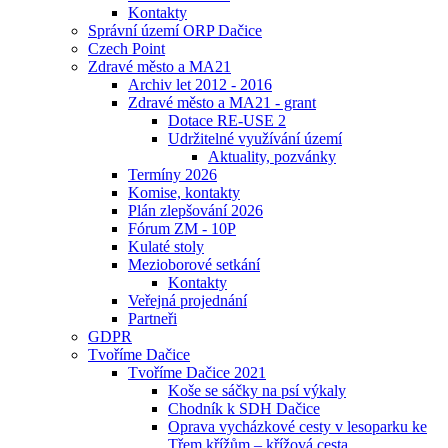
Kontakty
Správní území ORP Dačice
Czech Point
Zdravé město a MA21
Archiv let 2012 - 2016
Zdravé město a MA21 - grant
Dotace RE-USE 2
Udržitelné využívání území
Aktuality, pozvánky
Termíny 2026
Komise, kontakty
Plán zlepšování 2026
Fórum ZM - 10P
Kulaté stoly
Mezioborové setkání
Kontakty
Veřejná projednání
Partneři
GDPR
Tvoříme Dačice
Tvoříme Dačice 2021
Koše se sáčky na psí výkaly
Chodník k SDH Dačice
Oprava vycházkové cesty v lesoparku ke
Třem křížům – křížová cesta