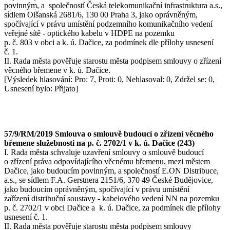
povinným, a společností Česká telekomunikační infrastruktura a.s.,
sídlem Olšanská 2681/6, 130 00 Praha 3, jako oprávněným,
spočívající v právu umístění podzemního komunikačního vedení
veřejné sítě - optického kabelu v HDPE na pozemku
p. č. 803 v obci a k. ú. Dačice, za podmínek dle přílohy usnesení
č. 1.
II. Rada města pověřuje starostu města podpisem smlouvy o zřízení
věcného břemene v k. ú. Dačice.
[Výsledek hlasování: Pro: 7, Proti: 0, Nehlasoval: 0, Zdržel se: 0,
Usnesení bylo: Přijato]
57/9/RM/2019 Smlouva o smlouvě budoucí o zřízení věcného
břemene služebnosti na p. č. 2702/1 v k. ú. Dačice (243)
I. Rada města schvaluje uzavření smlouvy o smlouvě budoucí
o zřízení práva odpovídajícího věcnému břemenu, mezi městem
Dačice, jako budoucím povinným, a společností E.ON Distribuce,
a.s., se sídlem F.A. Gerstnera 2151/6, 370 49 České Budějovice,
jako budoucím oprávněným, spočívající v právu umístění
zařízení distribuční soustavy - kabelového vedení NN na pozemku
p. č. 2702/1 v obci Dačice a k. ú. Dačice, za podmínek dle přílohy
usnesení č. 1.
II. Rada města pověřuje starostu města podpisem smlouvy