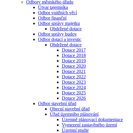
Odbory městského úřadu
Útvar tajemníka
Odbor vnitřních věcí
Odbor finanční
Odbor správy majetku
Obdržené dotace
Odbor správy budov
Odbor dotací a investic
Obdržené dotace
Dotace 2017
Dotace 2018
Dotace 2019
Dotace 2020
Dotace 2021
Dotace 2022
Dotace 2023
Dotace 2024
Dotace 2025
Dotace 2026
Odbor stavební úřad
Obecní stavební úřad
Úřad územního plánování
Územně plánovací dokumentace
Vymezení zastavěného území
Územní studie