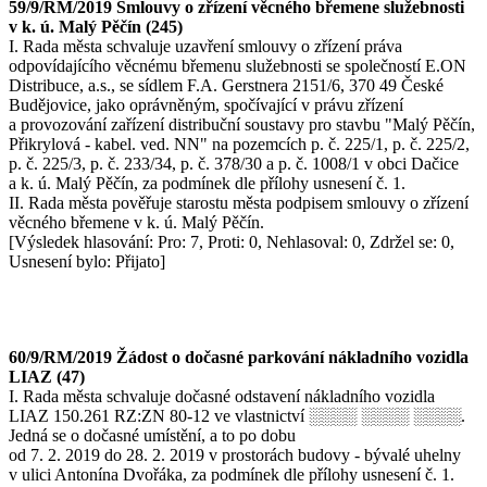
59/9/RM/2019 Smlouvy o zřízení věcného břemene služebnosti
v k. ú. Malý Pěčín (245)
I. Rada města schvaluje uzavření smlouvy o zřízení práva
odpovídajícího věcnému břemenu služebnosti se společností E.ON
Distribuce, a.s., se sídlem F.A. Gerstnera 2151/6, 370 49 České
Budějovice, jako oprávněným, spočívající v právu zřízení
a provozování zařízení distribuční soustavy pro stavbu "Malý Pěčín,
Přikrylová - kabel. ved. NN" na pozemcích p. č. 225/1, p. č. 225/2,
p. č. 225/3, p. č. 233/34, p. č. 378/30 a p. č. 1008/1 v obci Dačice
a k. ú. Malý Pěčín, za podmínek dle přílohy usnesení č. 1.
II. Rada města pověřuje starostu města podpisem smlouvy o zřízení
věcného břemene v k. ú. Malý Pěčín.
[Výsledek hlasování: Pro: 7, Proti: 0, Nehlasoval: 0, Zdržel se: 0,
Usnesení bylo: Přijato]
60/9/RM/2019 Žádost o dočasné parkování nákladního vozidla
LIAZ (47)
I. Rada města schvaluje dočasné odstavení nákladního vozidla
LIAZ 150.261 RZ:ZN 80-12 ve vlastnictví ░░░░ ░░░░ ░░░░.
Jedná se o dočasné umístění, a to po dobu
od 7. 2. 2019 do 28. 2. 2019 v prostorách budovy - bývalé uhelny
v ulici Antonína Dvořáka, za podmínek dle přílohy usnesení č. 1.